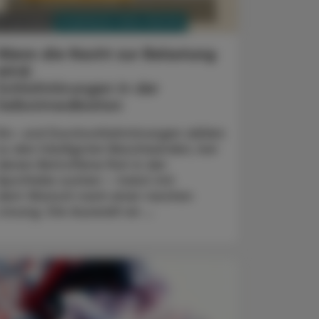
PHARMAZIE, TARA, MEDIZIN
. Juli 2026
Wenn die Nacht zur Belastung
wird:
Schlafstörungen in der
Selbstmedikation
Ein- und Durchschlafstörungen zählen
zu den häufigsten Beschwerden, bei
denen Betroffene Rat in der
Apotheke suchen – meist mit
dem Wunsch nach einer raschen
Lösung. Die Auswahl an ...