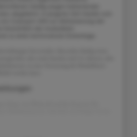
Betroffenen häufig wegen belastender
. abgelehnt. In jüngster Zeit häufen sich
n von Coenzym-Q10 zur Verbesserung der
e hinsichtlich der muskulären
eck zu einer kontroversen Datenlage.
enwirkungen hervorrufen. Besonders häufig treten
nangenehm, aber meist harmlos sind. In seltenen, aber
elschmerzen zu einer Zersetzung der Muskelfasern
hrlich werden kann.
wirkungen
n hängt vom Wirkstoff und der Dosis ab. Die
ten Muskelschmerzen, Schwäche und Fatigue, bis hin