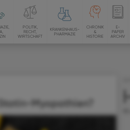
AZIE,
POLITIK,
CHRONIK
E-
KRANKENHAUS-
A,
RECHT,
&
PAPER
PHARMAZIE
ZIN
WIRTSCHAFT
HISTORIE
ARCHIV
23.
Ty
Statin-Myopathien?