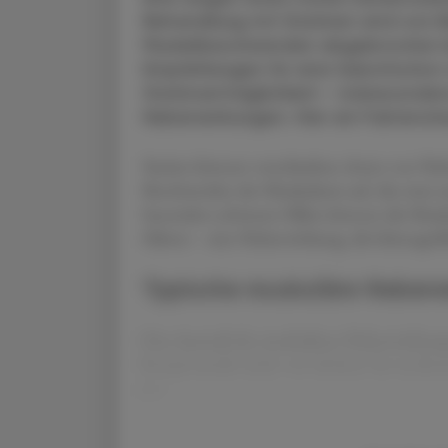
Behandlung mit Statinen wird von 
Muskelbeschwerden abgebrochen bzw
Empfehlungen für eine Substitutio
Statinverträglichkeit – insbesonder
Nebenwirkungen. Hier ein Faktench
Statine können verschiedene Arten von Neb
Beschwerden der Muskulatur auf, die zwar u
besonders schweren Fällen können die Musk
führen – eine Nebenwirkung, die lebensgefä
Typische muskuläre Neben
Das Ausmaß der muskulären Nebenwirkunge
Symptomatik reicht von leichten bis modera
zur