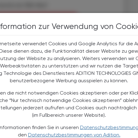
bereits ein ÖAZ-Abo?
EN, UM WEITERZULESEN
nformation zur Verwendung von Cooki
rnetseite verwendet Cookies und Google Analytics für die 
. Diese dienen dazu, die Funktionalität dieser Website zu gew
Nutzung der Website zu analysieren. Weiters verwenden wir 
halte
Werbeaktivitäten zu unterstützen und wir nutzen die Targe
t-Abonnent:innen
ng Technologie des Dienstleisters ADITION TECHNOLOGIES G
 aktuellen Couponing-Aktionen
benutzerbezogene Werbung ausspielen zu können.
 Apotheker-Zeitung informiert
men aus Pharmazie,
en die nicht notwendigen Cookies akzeptieren oder per Klic
its- und Standespolitik.
äche “Nur technisch notwendige Cookies akzeptieren” ableh
stellungen jederzeit aufrufen und Cookies auch nachträglic
NEMENT BESTELLEN
(im Fußbereich unserer Website).
Informationen finden Sie in unseren
Datenschutzbestimmun
. UST. zzgl. Versandkosten) für
gabe und Online
den
Datenschutzbestimmungen von Adition.