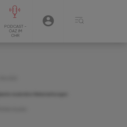
☰
USER
PODCAST -
ÖAZ IM
OHR
 Mai 2022
pische muskuläre Nebenwirkungen
Artikel drucken