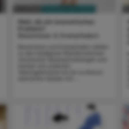
PHARMAZIE, TARA, MEDIZIN
20. Juli 2026
06
Mehr als ein kosmetisches
Problem?
Besenreiser & Krampfadern
Besenreiser und Krampfadern zählen
zu den häufigsten Manifestationen
chronischer Venenerkrankungen und
reichen von isolierten
Teleangiektasien bis hin zu klinisch
relevanten Varizen mit ...