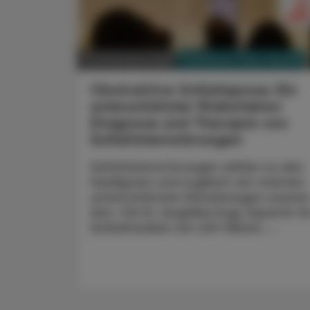
PHARMAZIE, TARA, MEDIZIN
21. November 2025
Obstruktive Schlafapnoe: Ein
unterschätzter Risikofaktor
Diagnose und Therapie von
Schlafatemstörungen
Schlafatemstörungen zählen zu den
häufigsten und zugleich am meisten
unterschätzten Erkrankungen unsere
Zeit. OA Dr. Angelika Kugi, Expertin fü
Schlafmedizin am LKH Villach, ...