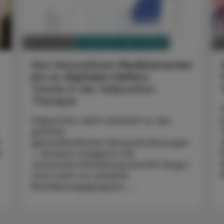
PHARMAZIE, TARA, MEDIZIN
02. Juni 2025
0
Von innovativen Medikamenten
bis zu digitalen Helfern
Trends in der Adipositas-
Therapie
Adipositas zählt weltweit zu den
größten
r
gesundheitlichen Herausforderungen
r
– Tendenz steigend. Die
chronische Erkrankung betrifft längst
nicht mehr nur einzelne
Bevölkerungsgruppen, ...