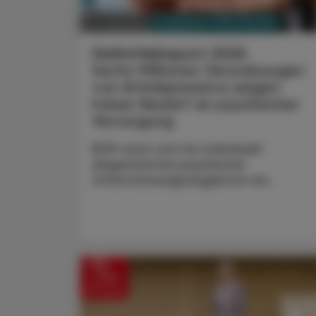
PHARMAZIE, TARA, MEDIZIN
24. Juli 2026
Heilmittelreport 2026
Sechs Millionen Verordnungen
von Antidepressiva zeigen
hohen Bedarf an psychischer
Versorgung
BÖP setzt sich für individuell
abgestimmte psychische
Unterstützungsangebote ein.