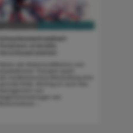
PHARMAZIE, TARA, MEDIZIN
9. September 2024
Schaufensterkrankheit
Periphere arterielle
Verschlusskrankheit
Neben der Risikomodifikation und
physikalischen Therapie spielt
die medikamentöse Behandlung eine
zentrale Rolle. Wichtig ist auch das
Management von
Begleiterkrankungen wie
Bluthochdruck ...