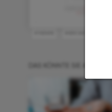
Es gelten die
AGB
,
Datenschutzric
en
der Österreichische 
#THERAPIE
#HERZ UND KREISLAUF
DAS KÖNNTE SIE AUCH IN