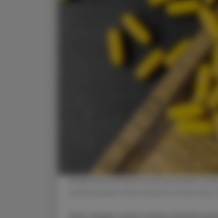
Einige Wissenschafter:innen postulieren, d
kardiovaskuläre Risiko gesenkt werden kann.
Eine wegen eines hohen kardiovaskul