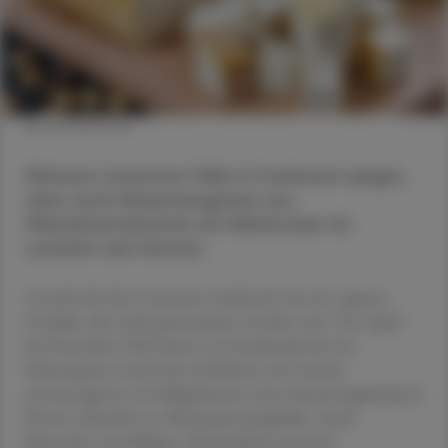
© shutterstock
Mehrere Listeriose-Fälle in Frankreich zeigen,
dass auch Käseerzeugnisse aus
Pflanzenemulsionen ein Nährboden für
Listerien sein können.
Ursache für den Listeriose-Ausbruch war ein veganes
Produkt, das nicht pasteurisiert worden war. Von April
bis Dezember 2022 kam es in Frankreich bei vier
Schwangeren nach einer Infektion mit Listeria
moncytogenes zu Frühgeburten, eine immunsupprimierte
Person erkrankte an Meningoenzephalitis. Auch
Menschen aus Belgien, Deutschland und den