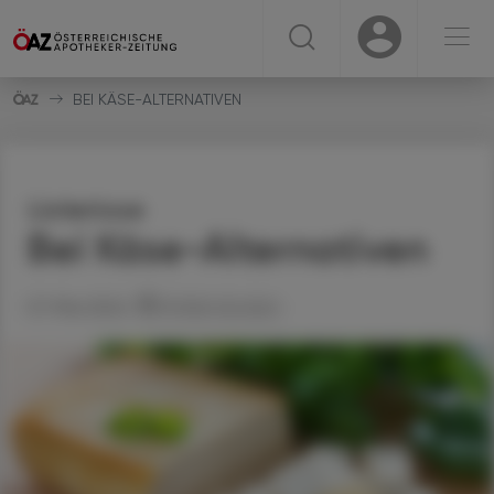
☰
USER
USER
BEI KÄSE-ALTERNATIVEN
Listeriose
Bei Käse-Alternativen
07. Mai 2024
Artikel drucken