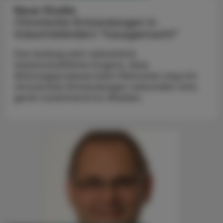
Neue Studie
Chronische Entzündungen in
Industrieländern "hausgemacht"
Das bislang weit verbreitete
wissenschaftliche Dogma, dass
Alterungsprozesse beim Menschen eng mit
chronischen Entzündungen verbunden sind,
gerät zunehmend ins Wanken.