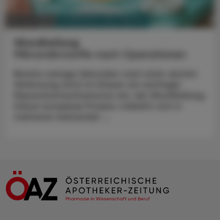
PHARMAZIE, TARA, MEDIZIN
30. Juni 2025
Wundheilung
Mikronährstoffe nach Operationen
Bereits wenige Sekunden nach einer akuten
Verletzung setzt im Körper ein wichtiger
Reparaturmechanismus ein: die Wundheilung.
Dieser komplexe Prozess vollzieht sich in
mehreren ineinander ...