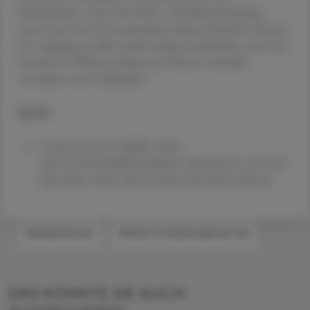
Niederlanden waren betroffen. Die Bakterienisolate
waren laut einer Genomanalyse nahezu identisch. Bereits
im vergangenen Jahr wurde zudem beschrieben, dass sich
Listerien in Pflanzendrinks aus Nüssen schneller
vermehren als in Kuhmilch.
Quelle
Leclercq A et al. NEJM. 2024.
doi:10.1056/NEJMc2400665; Bartula K et al. Food
Microbiol. 2023. doi:10.1016/j.fm.2022.104143
#ERNÄHRUNG
#INFEKTIONSKRANKHEITEN
DAS KÖNNTE SIE AUCH