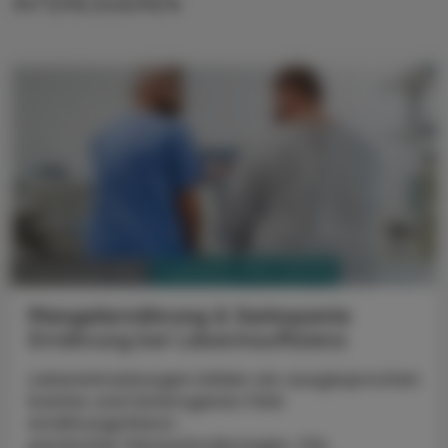
INTERESSIEREN
PHARMAZIE, TARA, MEDIZIN
17. November 2025
Mangelernährung & Sarkopenie
Ernährung bei Leberinsuffizienz
Lebererkrankungen bilden ein ausgesprochen
breites und heterogenes Feld
ernährungsthera­
peutischer Herausforderungen. Die