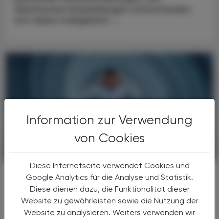
diätetischen Empfehlungen unterscheiden
sich dabei maßgeblich ...
Information zur Verwendung
von Cookies
PHARMAZIE, TARA, MEDIZIN
28. Juli 2025
Diese Internetseite verwendet Cookies und
Wie die richtige Kost das
Google Analytics für die Analyse und Statistik.
Gleichgewicht unterstützt
Diese dienen dazu, die Funktionalität dieser
Ernährung und Schwindel
Website zu gewährleisten sowie die Nutzung der
Website zu analysieren. Weiters verwenden wir
Schwindel ist kein eigenständiges