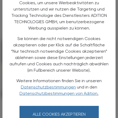
Cookies, um unsere Werbeaktivitäten zu
Krankheitsbild, sondern ein weit verbreitetes
unterstützen und wir nutzen die Targeting und
Symptom unterschiedlicher Erkrankungen.
Tracking Technologie des Dienstleisters ADITION
Nach Kopfschmerzen zählt Schwindel zu den
TECHNOLOGIES GMBH, um benutzerbezogene
häufigsten neurologischen ...
Werbung ausspielen zu können.
Sie können die nicht notwendigen Cookies
akzeptieren oder per Klick auf die Schaltfläche
“Nur technisch notwendige Cookies akzeptieren”
ablehnen sowie diese Einstellungen jederzeit
aufrufen und Cookies auch nachträglich abwählen
(im Fußbereich unserer Website).
Weitere Informationen finden Sie in unseren
Datenschutzbestimmungen
und in den
Datenschutzbestimmungen von Adition.
PHARMAZIE, TARA, MEDIZIN
14. Juli 2025
Vektorübertragene
Infektionskrankheiten
ALLE COOKIES AKZEPTIEREN