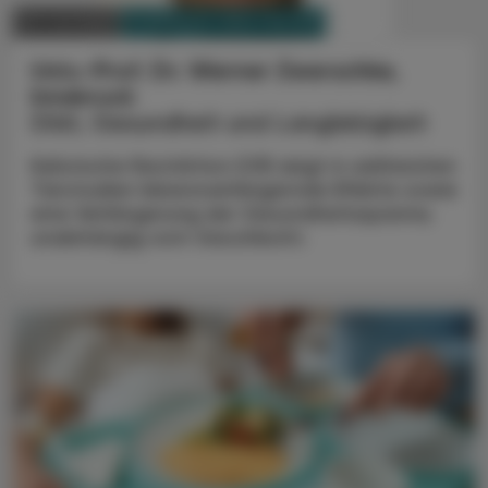
PHARMAZIE, TARA, MEDIZIN
02. Juli 2025
Univ.-Prof. Dr. Werner Zwerschke,
Innsbruck
Diät, Gesundheit und Langlebigkeit
Kalorische Restriktion (CR) zeigt in zahlreichen
Tierstudien lebensverlängernde Effekte sowie
eine Verlängerung der Gesundheitsspanne,
unabhängig vom Geschlecht.