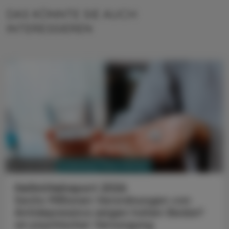
DAS KÖNNTE SIE AUCH
INTERESSIEREN
PHARMAZIE, TARA, MEDIZIN
24. Juli 2026
Heilmittelreport 2026
Sechs Millionen Verordnungen von
Antidepressiva zeigen hohen Bedarf
an psychischer Versorgung