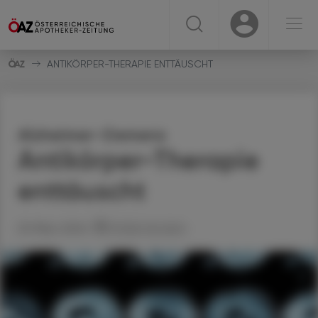
☰
USER
USER
ANTIKÖRPER-THERAPIE ENTTÄUSCHT
Alzheimer-Demenz
Antikörper-Therapie
enttäuscht
29. März 2024
Artikel drucken