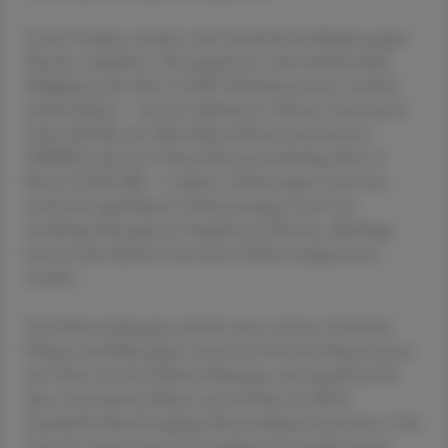
In den Studien wurden Anti-Amyloid-Antikörper gegen
Placebo verglichen. Die kognitiven oder funktionalen
Fähigkeiten der über 23.000 Teilnehmer:innen wurden
mittels Skalen – wie der Alzheimer’s Disease Assessment
Scale (ADAS), der Mini Mental State Examination
(MMSE) oder der Clinical Dementia Rating-Sum of
Boxes (CDR-SB) – evaluiert. Dabei zeigten sich zwar
statistisch signifikante Verbesserungen unter der
Antikörpertherapie im Vergleich zu Placebo, allerdings
konnte kein klinisch relevanter Effekt nachgewiesen
werden.
Die Nebenwirkungen jedoch waren schwer: Zerebrale
Ödeme und Blutungen traten bei 10 % der Patient:innen
auf. Diese Art der Nebenwirkungen sind spezifisch für
diese Arzneimittel-Klasse und werden als ARIA
(Amyloid-related Imaging Abnormalities) bezeichnet. Das
Fazit der Autor:innen ist ernüchternd: Es gäbe keinen