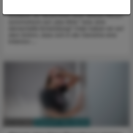
der Pharmazie
Schieben wir Verwirrtheit einer älteren Person
automatisch auf „das Alter“ bzw. eine
dementielle Entwicklung? Oder haben wir auf
dem Schirm, dass sich in der Geriatrie eine
Infektion ...
PHARMAZIE, TARA, MEDIZIN
22. Juni 2026