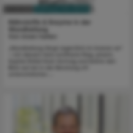
PHARMAZIE, TARA, MEDIZIN
22. Juni 2026
Nährstoffe & Enzyme in der
Wundheilung
Von innen heilen
„Wundheilung fängt eigentlich im Inneren an“
– mit diesem Satz eröffnete Mag. pharm.
Sophie Rößel ihren Vortrag und lenkte den
Blick auf ein in der Beratung oft
unterschätztes ...