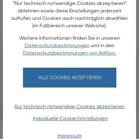
Ein- und Durchschlafstörungen zählen zu den
“Nur technisch notwendige Cookies akzeptieren”
häufigsten Beschwerden, bei denen
ablehnen sowie diese Einstellungen jederzeit
Betroffene Rat in der Apotheke suchen –
aufrufen und Cookies auch nachträglich abwählen
meist mit dem Wunsch nach einer raschen
(im Fußbereich unserer Website).
Lösung. Die Auswahl an ...
Weitere Informationen finden Sie in unseren
Datenschutzbestimmungen
und in den
Datenschutzbestimmungen von Adition.
ALLE COOKIES AKZEPTIEREN
Nur technisch notwendige Cookies akzeptieren
PHARMAZIE, TARA, MEDIZIN
22. Juni 2026
Individuelle Cookie Einstellungen
Reflektiert statt reflexartig
Kognitive Entscheidungsprozesse in
Impressum