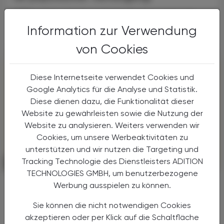
BÖP setzt sich für individuell abgestimmte
psychische Unterstützungsangebote ein.
Information zur Verwendung
von Cookies
Diese Internetseite verwendet Cookies und
Google Analytics für die Analyse und Statistik.
Diese dienen dazu, die Funktionalität dieser
Website zu gewährleisten sowie die Nutzung der
Website zu analysieren. Weiters verwenden wir
Cookies, um unsere Werbeaktivitäten zu
unterstützen und wir nutzen die Targeting und
Tracking Technologie des Dienstleisters ADITION
PHARMAZIE, TARA, MEDIZIN
06. Juli 2026
TECHNOLOGIES GMBH, um benutzerbezogene
Wenn die Nacht zur Belastung wird:
Werbung ausspielen zu können.
Schlafstörungen in der
Sie können die nicht notwendigen Cookies
Selbstmedikation
akzeptieren oder per Klick auf die Schaltfläche