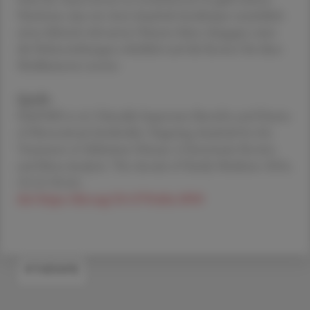
Nachweis, dass ein Anti-Amyloid-Antikörper tatsächlich
einen klinisch relevanten Nutzen hätte, hingegen seien
die Nebenwirkungen erheblich und die Kosten für diese
Medikamente enorm.
Quelle
Ebell MH et al. Clinically Important Benefits and Harms
of Monoclonal Antibodies Targeting Amyloid for the
Treatment of Alzheimer Disease: A Systematic Review
and Meta-Analysis. The Annals of Family Medicine 2024,
22 (1) 50-62;
doi: https://doi.org/10.1370/afm.3050
#THERAPIE