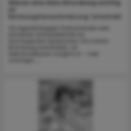
Warum eine klare Einordnung wichtig
ist
Beratungsherausforderung: Schwindel
Ob lageabhängiger Drehschwindel oder
plötzlicher Schwindelanfall mit
neurologischen Symptomen: Die sichere
Einordnung entscheidet, ob
Selbstmedikation möglich ist – oder
sofortiges ...