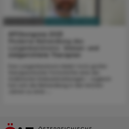
PHARMAZIE, TARA, MEDIZIN
26. November 2025
APOkongress 2025
Moderne Behandlung des
Lungenkarzinoms:
Immun- und
zielgerichtete Therapien
Das Lungenkarzinom bleibt trotz großer
therapeutischer Fortschritte eine der
tödlichsten Krebserkrankungen – zugleich
hat sich die Behandlung in den letzten
Jahren zu einer ...