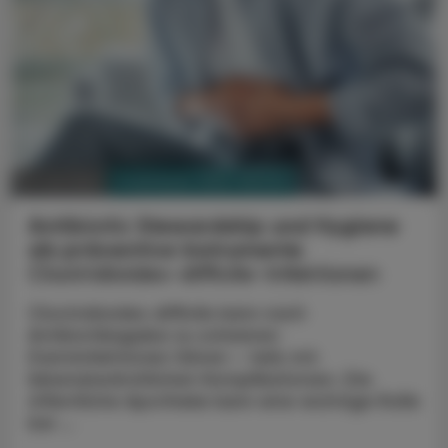
PHARMAZIE, TARA, MEDIZIN
01. Juli 2025
Antibiotic Stewardship und Hygiene
als präventive Instrumente
Clostridioides-difficile-Infektionen
Clostridioides difficile kann nach
Antibiotikagabe zu schweren
Darminfektionen führen – teils mit
lebensbedrohlichen Komplikationen. Die
öffentliche Apotheke kann eine wichtige Rolle
bei ...