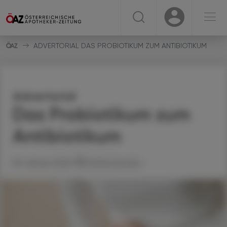
☰
USER
USER
ADVERTORIAL DAS PROBIOTIKUM ZUM ANTIBIOTIKUM
Advertorial
Das Probiotikum zum
Antibiotikum
09. Jänner 2023
Artikel drucken