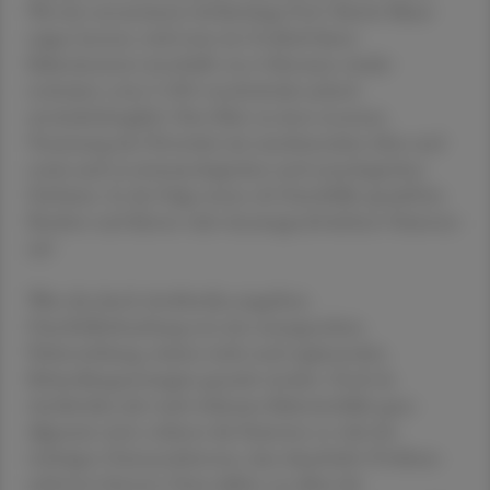
Wie der renommierte Infektiologe Prof. Martin Blaser
zeigen konnte, wird zwar ein Großteil dieser
Bakterienarten innerhalb von 6 Monaten wieder
restituiert, etwa 5-10% verschwinden jedoch
unwiederbringlich. Dies führt zu einer enormen
Verarmung der Diversität mit zunehmendem Alter und
somit auch zu immunologischen und neurologischen
Defiziten. In der Folge treten oft Durchfälle speziell bei
Kindern und älteren oder immungeschwächten Patienten
auf.
Wäre die durch Antibiotika ausgelöste
Durchfallerkrankung nur eine unangenehme
Nebenwirkung, müsste nicht nach ergänzenden
Behandlungsstrategien gesucht werden. Doch da
Antibiotika sehr stark wirksame Bakterienkiller ganz
allgemein sind, verlieren die Patienten so viele der
wichtigen Darmsymbionten, dass dauerhafte Probleme
auftreten können: Dazu zählen vor allem die