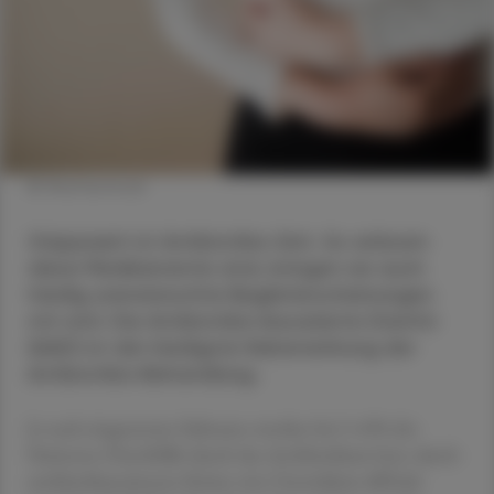
© Shutterstock
Grippezeit ist Antibiotika-Zeit. So wirksam
diese Medikamente sind, bringen sie auch
häufig unerwünschte Begleiterscheinungen
mit sich: Die Antibiotika-Assoziierte Diarrhö
(AAD) ist die häufigste Nebenwirkung der
Antibiotika-Behandlung.
Je nach eingesetzter Substanz werden bei 5-49% der
Patienten Durchfälle durch das Antibiotikum bzw. durch
antibiotikaresistente Keime wie Clostridium difficile