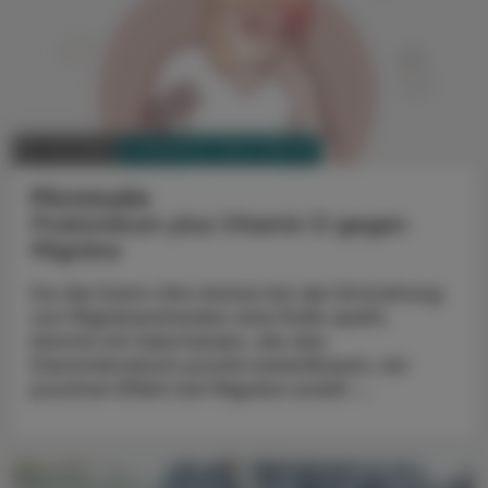
PHARMAZIE, TARA, MEDIZIN
10. Juli 2025
Pilotstudie
Probiotikum plus Vitamin D gegen
Migräne
Da die Darm-Hirn-Achse bei der Entstehung
von Migräneattacken eine Rolle spielt,
könnte mit Substanzen, die das
Darmmikrobiom positiv beeinflussen, ein
positiver Effekt bei Migräne erzielt ...