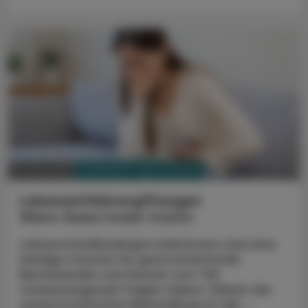
PHARMAZIE, TARA, MEDIZIN
07. Mai 2025
Lebensmittelvergiftungen
Wenn Essen krank macht
Lebensmittelbedingte Infektionen sind eine
häufige Ursache für gastrointestinale
Beschwerden und können zum Teil
schwerwiegende Folgen haben. Neben der
symptomatischen Behandlung ist die ...