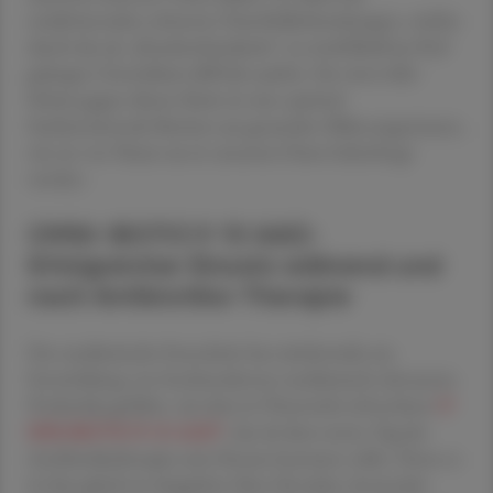
rezidivierenden schweren Durchfallerkrankungen, welche
durch das als „Krankenhauskeim“ zu zweifelhaftem Ruf
gelangte Clostridium difficile auslöst. Ein sinnvoller
Schutz gegen diesen Keim ist eine optimal
funktionierende Barriere aus gesunden Mikroorganismen,
wie sie von Natur aus in unserem Darm beherbergt
werden.
OMNi-BiOTiC® 10 AAD:
Erfolgreicher Einsatz während und
nach Antibiotika-Therapie
Der medizinische Fortschritt hat mittlerweile zur
Entwicklung von hochmodernen medizinisch relevanten
Probiotika geführt, wie dem in Österreich erforschten
O
MNi-BiOTiC® 10 AAD*
, das ab dem ersten Tag der
Antibiotikatherapie zum Einsatz kommen sollte. Denn es
ist hier gleich im doppelten Sinn für jeden Anwender