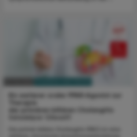
PHARMAZIE, TARA, MEDIZIN
05. Mai 2025
Ein weiterer oraler PPAR-Agonist zur
Therapie
der primären biliären Cholangitis
Seladelpar Gilead®
Die primär biliäre Cholangitis (PBC) ist eine
seltene, chronische Autoimmunerkrankung