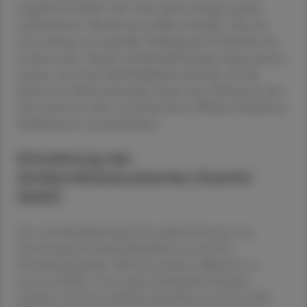
ausgelöst (CDAD). Seit vielen Jahren belegen große,
randomisierte, Placebo-kontrollierte Studien, dass die
Anwendung von speziellen Multispezies-Probiotika, die
ab dem ersten Tag der Antibiotikatherapie eingenommen
werden, eine sinnvolle Möglichkeit darstellt, um die
bekannten Nebenwirkungen dieser zwar effizienten aber
eben auch mit vielen unerwünschten Effekten behafteten
Medikamente einzuschränken.
Entstehung der
Antibiotikaassoziierten Diarrhö
(AAD)
Eine Antibiotikatherapie löst praktisch immer eine
Zerstörung der Darmschleimhaut aus und die
Vernichtung großer Teile der positiven Bakterien in
unserem Darm. Unter jeder Antibiotika-Therapie
reduziert sich die natürliche Darmflora um bis zu 90%.