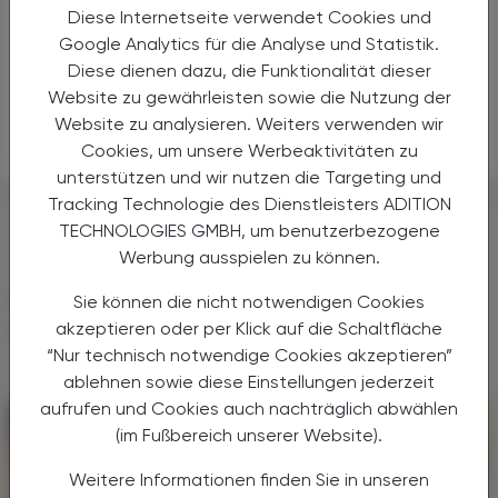
Diese Internetseite verwendet Cookies und
[2] M. Hell, C. Bernhofer, P. Stalzer, J. M. Kern, and E.
Google Analytics für die Analyse und Statistik.
Claassen, „Probiotics in Clostridium difficile infection:
Diese dienen dazu, die Funktionalität dieser
reviewing the need for a multistrain probiotic.,” Benef.
Website zu gewährleisten sowie die Nutzung der
Microbes, vol. 4, no. 1, pp. 39–51, Mar. 2013.
Website zu analysieren. Weiters verwenden wir
Cookies, um unsere Werbeaktivitäten zu
unterstützen und wir nutzen die Targeting und
Tracking Technologie des Dienstleisters ADITION
#MAGEN UND DARM
TECHNOLOGIES GMBH, um benutzerbezogene
Werbung ausspielen zu können.
DAS KÖNNTE SIE AUCH
Sie können die nicht notwendigen Cookies
INTERESSIEREN
akzeptieren oder per Klick auf die Schaltfläche
“Nur technisch notwendige Cookies akzeptieren”
ablehnen sowie diese Einstellungen jederzeit
aufrufen und Cookies auch nachträglich abwählen
(im Fußbereich unserer Website).
Weitere Informationen finden Sie in unseren