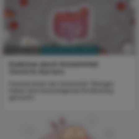
PHARMAZIE, TARA, MEDIZIN
14. August 2025
Dysbiose durch Arzneimittel
Gestörte Barriere
Forscher:innen der Universität Tübingen
haben eine beunruhigende Entdeckung
gemacht: