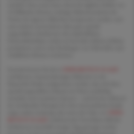
nützlich: Zum ersten kann durch die tägliche Zufuhr von
10 Milliarden Keimen wichtiger Bakterienstämme der
Verlust der eigenen Mikroben kompensiert werden, und
zum anderen unterstützen diese ganz speziell
ausgewählten Symbionten die empfindlichen
Darmschleimhäute, indem sie besonders dichten Schleim
produzieren und so das Eindringen von Giftstoffen und
schädlichen Keimen erschweren.
Erstmals konnte für die in
OMNi-BiOTiC® 10 AAD
enthaltenen, humanstämmigen Bakterien in der
Maastricht Studie nachgewiesen werden, dass sich diese
speziell ausgewählten Stämme im Darm nachhaltig
ansiedeln und vermehren können – auch bereits während
der Antibiotika-Therapie [1]. Eine österreichische Studie
zeigte zudem eindeutig, dass unter der Gabe von
OMNi-
BiOTiC® 10 AAD
rezidivierende Clostridium difficile-
Infektionen innerhalb weniger Tage gestoppt werden
konnten: In der 6-monatigen Nachbeobachtungszeit