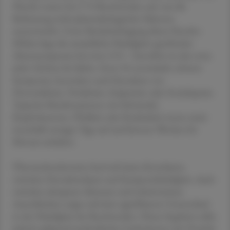
Placebo traten bei 17 % Beschwerden auf, was die
Bedeutung nicht-pharmakologischer Faktoren
unterstreicht. Unter Berücksichtigung dieses Nocebo-
Effekts liegt die tatsächliche Häufigkeit spezifischer
Absetzsymptome bei etwa 15 % – betroffen ist also etwa
jede/r Sechste bis Siebte. Etwa 3 % entwickeln schwere
Symptome, besonders nach Einnahme von
Desvenlafaxin, Venlafaxin, Imipramin oder Escitalopram.
Typische Manifestationen wie Schwindel,
Kopfschmerzen, Übelkeit oder Reizbarkeit treten meist
innerhalb weniger Tage auf und können Wochen bis
Monate anhalten.
Überraschenderweise fand sich keine Korrelation
zwischen Einnahmedauer und Symptomhäufigkeit. Auch
zwischen abruptem Absetzen und schrittweisem
Ausschleichen zeigte sich kein signifikanter Unterschied
in der Häufigkeit der Beschwerden. Dieses Ergebnis sollte
jedoch aufgrund methodischer Limitationen mit Vorsicht