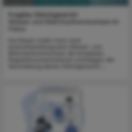
PHARMAZIE, TARA, MEDIZIN
10. März 2025
Fragiles Gleichgewicht
Wasser und Elektrloythomöostase im
Fokus
Der Körper strebt stets nach
Aufrechterhaltung einer Wasser- und
Elektrolythomöostase, die komplexen
Regulationsmechanismen unterliegen. Bei
Verschiebung dieses Gleichgewichts ...