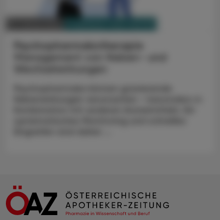
PHARMAZIE, TARA, MEDIZIN
27. Jänner 2025
Psychopharmakotherapie
Management von Neben- und
Wechselwirkungen
Psychopharmaka können gravierende
Nebenwirkungen verursachen – besonders in
Kombination mit anderen Arzneimitteln. Ein
systematisches Monitoring und schnelles
Eingreifen sind daher ...