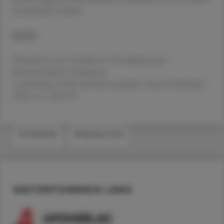
interpretiert werden.
Quelle
Henssler J, et al.: Incidence of antidepressant
discontinuation symptoms:
a systematic review and meta-analysis. Lancet Psychiatry
2024; 11: 526-535
#THERAPIE
#MEDIKATION
WEITERFÜHRENDE LINKS