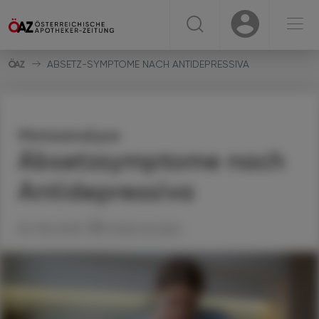
☰
USER
USER
ABSETZ-SYMPTOME NACH ANTIDEPRESSIVA
Metaanalyse
Absetzsymptome nach
Antidepressiva
30. Mai 2025
Artikel drucken