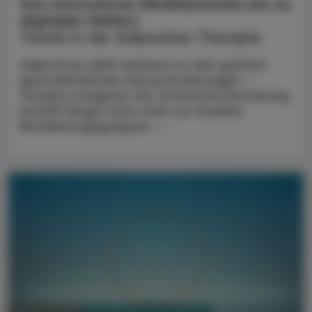
Von innovativen Medikamenten bis zu
digitalen Helfern
Trends in der Adipositas-Therapie
Adipositas zählt weltweit zu den größten
gesundheitlichen Herausforderungen –
Tendenz steigend. Die chronische Erkrankung
betrifft längst nicht mehr nur einzelne
Bevölkerungsgruppen, ...