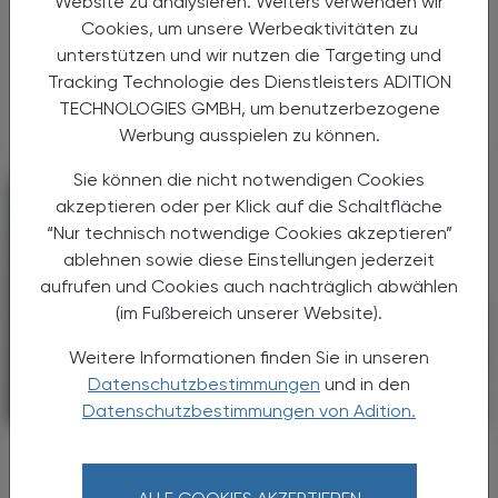
Website zu analysieren. Weiters verwenden wir
Roche (SIX: RO, ROG; OTCQX: RHHBY) gab
Cookies, um unsere Werbeaktivitäten zu
heute bekannt, dass ihre Accu-Chek®
SmartGuide Lösung für die kontinuierliche
unterstützen und wir nutzen die Targeting und
Glukosemessung (CGM) jetzt in Österreich
Tracking Technologie des Dienstleisters ADITION
verfügbar ist.
TECHNOLOGIES GMBH, um benutzerbezogene
Werbung ausspielen zu können.
Sie können die nicht notwendigen Cookies
akzeptieren oder per Klick auf die Schaltfläche
“Nur technisch notwendige Cookies akzeptieren”
ablehnen sowie diese Einstellungen jederzeit
aufrufen und Cookies auch nachträglich abwählen
(im Fußbereich unserer Website).
Weitere Informationen finden Sie in unseren
Datenschutzbestimmungen
und in den
PHARMAZIE, TARA, MEDIZIN
04. August 2025
Datenschutzbestimmungen von Adition.
Auch zweite Wirksamkeitsstudie mit
positivem Ergebnis