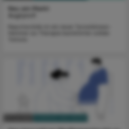
Neu am Markt
Augtyro®
Repotrectinib ist ein neuer Tyrosinkinase-
Hemmer zur Therapie bestimmter solider
Tumore.
PHARMAZIE, TARA, MEDIZIN
02. Juni 2025