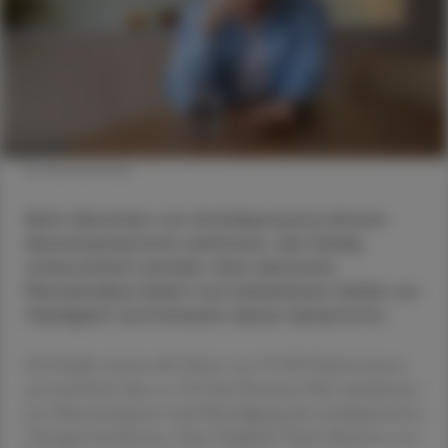
© Shutterstock
Beim Absetzen von Antidepressiva können
Absetzsymptome auftreten, die häufig
unterschätzt werden. Eine deutsche
Metaanalyse liefert nun belastbare Zahlen zur
Häufigkeit und Schwere dieser Symptome.
Die Studie wertete die Daten von 21.002 Patient:innen
aus und fand, dass ca. 31 % der Personen über mindestens
ein Absetzsymptom nach Beendigung der antidepressiven
Therapie berichteten. Zum Vergleich: Nach Absetzen von