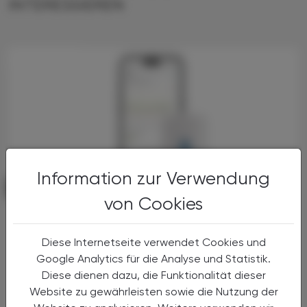
INTERESSIEREN
ADVERTORIAL
Information zur Verwendung
PHARMAZIE, TARA, MEDIZIN
02. September 2025
von Cookies
Prädiktive Benachrichtigungen 2-
Stunden im Voraus
Diese Internetseite verwendet Cookies und
Roche bringt den ersten KI-basierten
Google Analytics für die Analyse und Statistik.
kontinuierlichen Glukosesensor in
Diese dienen dazu, die Funktionalität dieser
Österreich auf den Markt
Website zu gewährleisten sowie die Nutzung der