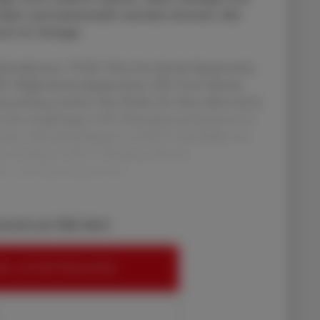
wurden und behandelt werden können. Bei
noch im Gange.
hylomikronen, VLDL (Very low density lipoprotein),
DL (High density lipoprotein), LDL (Low density
mmenhang zwischen dem Risiko für atherosklerotische
den langfristigen LDL-Plasmakonzentrationen ist
wiesen, dass die Senkung von LDL-C das Risiko von
ur erreichten LDL-C-Senkung. Diverse
är- und Sekundärpräventi
bereits ein ÖAZ-Abo?
EN, UM WEITERZULESEN