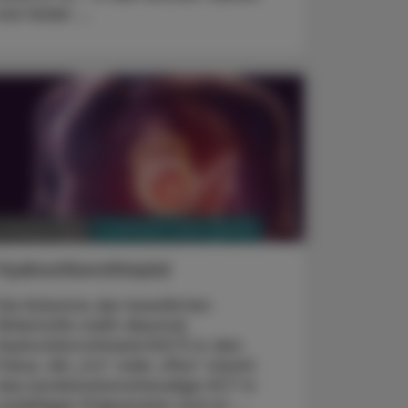
war leider ...
PHARMAZIE, TARA, MEDIZIN
. Februar 2023
Hydrochlorothiazid
Die Kolumne der bewährten
Wirkstoffe stellt diesmal
Hydrochlorothiazid (HCT) in den
Fokus. Als „Co“ oder „Plus“ steckt
das kombinationsfreudige HCT in
unzähligen Präparaten und ist ...