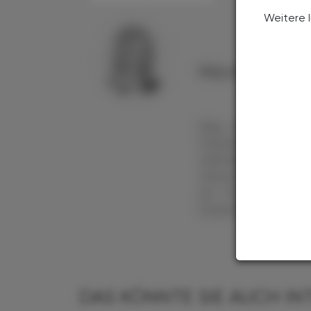
Weitere 
Mag. pharm. Siegl
Mag. pharm. Siegli
Franzens-Universitä
öffentlichen Ap
Clinical Pharmacy, M
als Fortbildungsre
Fachmedien tätig.
DAS KÖNNTE SIE AUCH IN