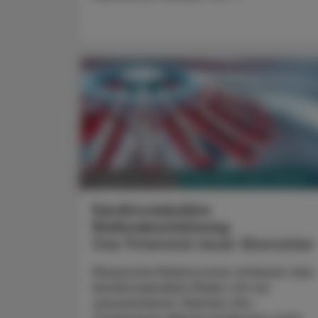
PHARMAZIE, TARA, MEDIZIN
17. November 2025
Kardiovaskuläre
Risikoabschätzung
Das Potenzial neuer Biomarker
Klassische Risikoscores erfassen das
kardiovaskuläre Risiko oft nur
unzureichend: Gleiche LDL-