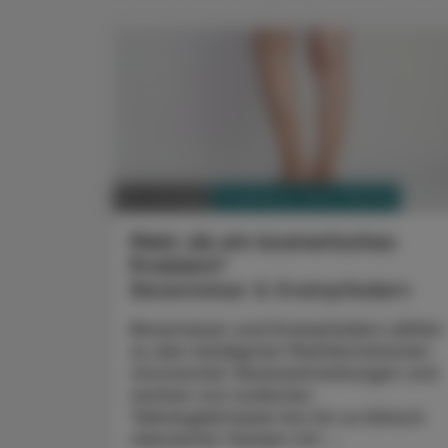
PHARMAZIE, TARA, MEDIZIN
20. Juli 2026
Mehr als ein kosmetisches
Problem?
Besenreiser & Krampfadern
Besenreiser und Krampfadern zählen
zu den häufigsten Manifestationen
chronischer Venenerkrankungen und
reichen von isolierten
Teleangiektasien bis hin zu klinisch
relevanten Varizen mit ...