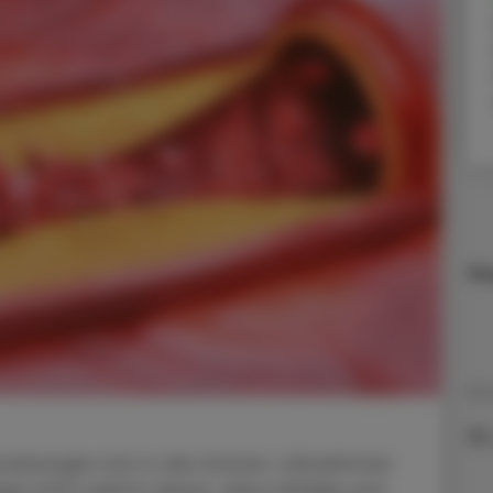
Ma
20.
krankungen hat in den letzten Jahrzehnten
egt nicht zuletzt daran, dass häufige und