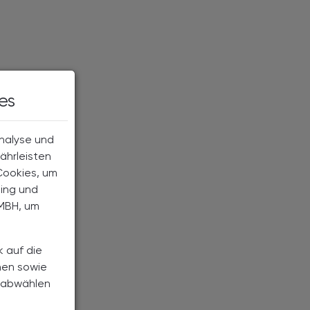
es
Analyse und
ährleisten
Cookies, um
ting und
MBH, um
k auf die
nen sowie
h abwählen