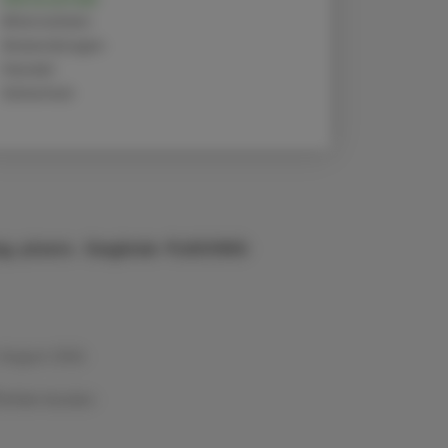
Alternativen
Anwendungen
Handel
Sicherheit
g. pharm. Sieglinde PLASONIG
 August 2024
Artikel drucken