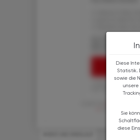
✔ exklusive Online-In
✔ gratis für alle Prin
✔ Überblick über die
Die Österreichische
I
über spannende The
Wirtschaft, Gesundhe
Diese Inte
ÖAZ-ABON
Statistik
sowie die 
1 Jahr um € 179,– (exkl
unsere 
Ihre ÖAZ als Printaus
Tracki
Es gelten die
AGB
,
Datenschutzric
en
der Österreichische 
Sie könn
Schaltfl
diese Ein
#HERZ UND KREISLAUF