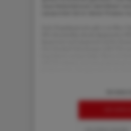
neue Risiko­faktoren identifiziert 
Lipoprotein (a) ist dieser Prozess 
Sechs Hauptlipoproteine gibt es im Blut: C
IDL (Intermediate density lipoprotein), H
lipoprotein) und Lipoprotein (a).Der Zusa
Herz-Kreislauf-Erkrankungen (ASCVD) und 
lang bekannt und gut belegt. Ebenso ist be
ASCVD reduziert, und zwar proportional z
medikamentöse Therapieansätze in der Prim
Sie haben 
HIER ANMELD
Ihre Online-Vorteile: