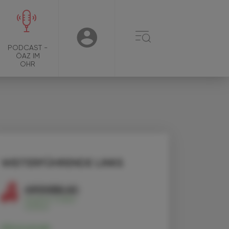
☰
USER
PODCAST -
ÖAZ IM
OHR
WEITERFÜHRENDE LINKS
Alirocumab