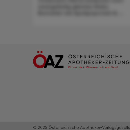
Cholesterin-Werte bedeuten nicht
zwangsläufig gleiches Risiko.
Biomarker wie Apolipoprotein B, ...
© 2025 Österreichische Apotheker-Verlagsgesells