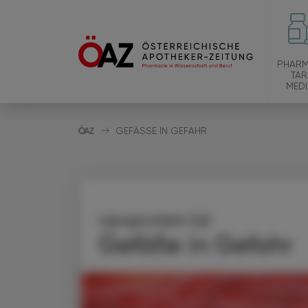
PHARM
TAR
MEDI
GEFÄSSE IN GEFAHR
Lipoprotein (a)
Gefäße in Gefahr