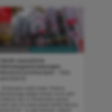
PHARMAZIE, TARA, MEDIZIN
1. November 2025
Tabak-assoziierte
Atemwegserkrankungen
Nikotinersatztherapie - Do’s
and Don’ts
Österreich steht beim Thema
Rauchstopp leider immer noch sehr
schlecht da. In Österreich raucht
nach wie vor etwa jede fünfte Person
(rund 21 %) – in den letzten Jahren