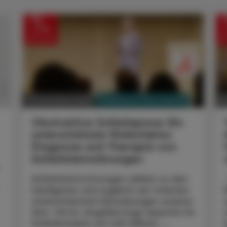
PHARMAZIE, TARA, MEDIZIN
21. November 2025
2
Obstruktive Schlafapnoe: Ein
unterschätzter Risikofaktor
Diagnose und Therapie von
Schlafatemstörungen
Schlafatemstörungen zählen zu den
häufigsten und zugleich am meisten
unterschätzten Erkrankungen unserer
Zeit. OA Dr. Angelika Kugi, Expertin für
Schlafmedizin am LKH Villach, ...