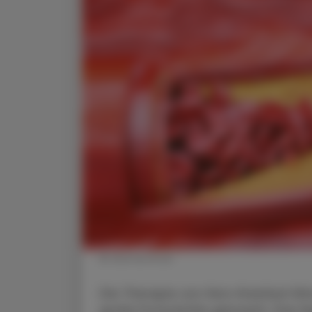
© shutterstock
Die Therapie von Herz-Kreislauf-Er
große Fortschritte gemacht. Das li