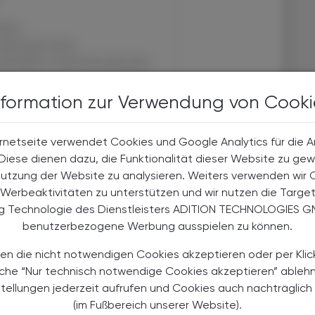
halte
t-Abonnent:innen
 aktuellen Couponing-Aktionen
 Apotheker-Zeitung informiert
nformation zur Verwendung von Cooki
men aus Pharmazie,
its- und Standespolitik.
rnetseite verwendet Cookies und Google Analytics für die 
NEMENT BESTELLEN
. Diese dienen dazu, die Funktionalität dieser Website zu gew
Nutzung der Website zu analysieren. Weiters verwenden wir 
. UST. zzgl. Versandkosten) für
Werbeaktivitäten zu unterstützen und wir nutzen die Targe
gabe und Online
ng Technologie des Dienstleisters ADITION TECHNOLOGIES G
benutzerbezogene Werbung ausspielen zu können.
htline
und
Versand- und Zahlungsbedingung
Apotheker-Verlagsgesellschaft m.b.H.
en die nicht notwendigen Cookies akzeptieren oder per Klic
äche “Nur technisch notwendige Cookies akzeptieren” ableh
stellungen jederzeit aufrufen und Cookies auch nachträglic
(im Fußbereich unserer Website).