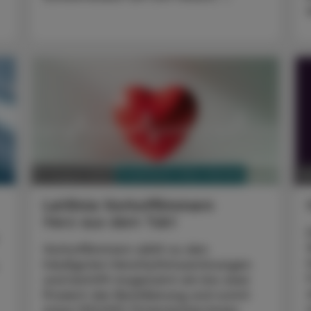
PHARMAZIE, TARA, MEDIZIN
21. August 2025
16
Leitlinie Vorhofflimmern
Herz aus dem Takt
Vorhofflimmern zählt zu den
häufigsten Herzrhythmusstörungen
und betrifft insgesamt ein bis zwei
Prozent der Bevölkerung und somit
etwa 100.000 Österreicher:innen.