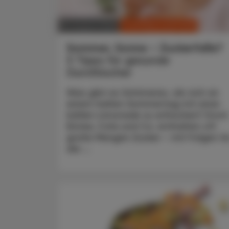
CHRONIK & HISTORIE
18. August 2025
Sommer, Sonne – Zuckerfalle?
5 Tipps für gesunde
Durstlöscher
Was gibt es Schöneres, als sich an
einem heißen Sommertag mit einer
kühlen Limonade zu erfrischen? Doch
Eistee, Cola und Co. enthalten oft
große Mengen Zucker – mit Folgen fü
die ...