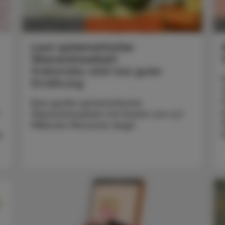
CHRONIK & HISTORIE
04. August 2025
29
Laut systematischer
Übersichtsarbeit
Krebsrisiko sinkt bei guter
Ernährung
Eine große systematische
Übersichtsarbeit mit Daten von 2,2
Millionen Personen zeigt:
r