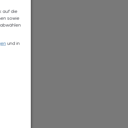
k auf die
nen sowie
h abwählen
gen
und in