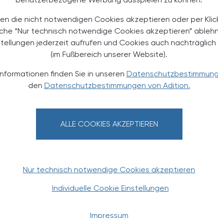
en die nicht notwendigen Cookies akzeptieren oder per Klic
äche “Nur technisch notwendige Cookies akzeptieren” ableh
d
Versand- und Zahlungsbedingungen
der
stellungen jederzeit aufrufen und Cookies auch nachträglic
ft m.b.H.
(im Fußbereich unserer Website).
Informationen finden Sie in unseren
Datenschutzbestimmun
den
Datenschutzbestimmungen von Adition.
ALLE COOKIES AKZEPTIEREN
Nur technisch notwendige Cookies akzeptieren
ld ist selbständige Ernährungswissenschafterin,
Individuelle Cookie Einstellungen
entin mit den Schwerpunkten Orthomolekulare
tsjournalismus und Ernährungsinformation.Ihre
Impressum