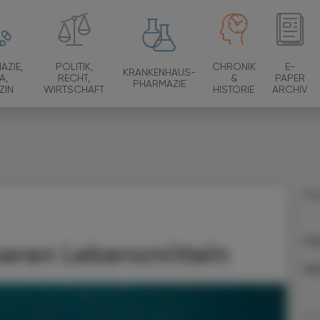
AZIE,
POLITIK,
CHRONIK
E-
KRANKENHAUS-
A,
RECHT,
&
PAPER
PHARMAZIE
ZIN
WIRTSCHAFT
HISTORIE
ARCHIV
Ma
La
seren Lebensmitteln
Gr
14.