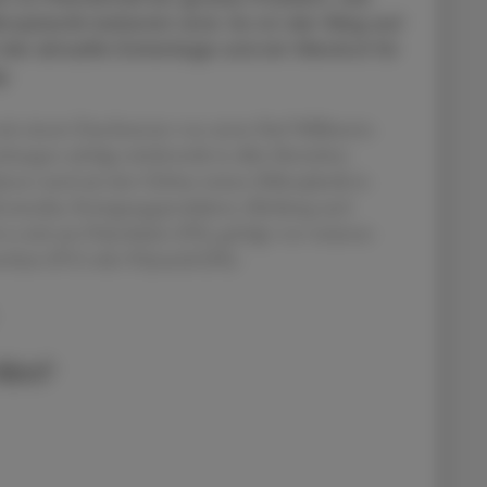
roplastik belastet sind. So ist der Weg auf
uf die aktuelle Datenlage und ein Weckruf für
g.
 mit einem Durchmesser von unter fünf Millimeter.
chungen zufolge mittlerweile in allen Bereichen
ysen rund um den Globus weisen Mikroplastik in
Kosmetika, Reinigungsprodukten, Kleidung und
es sich um Polyethylen (PE), gefolgt von weiteren
rethan (PU) oder Polyamid (PA).
-Abo?