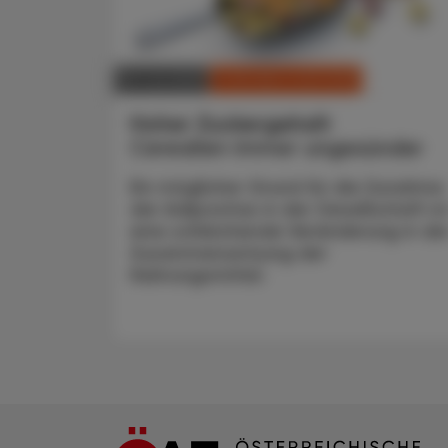
CHRONIK & HISTORIE
09. Juli 2025
Hoher Zuckergehalt
Cerealien immer ungesünder
Ein möglicher Grund für die Zunahme
der Adipositas in der Gesellschaft is
eine schleichende Veränderung in de
Zusammensetzung der
Nahrungsmittel.