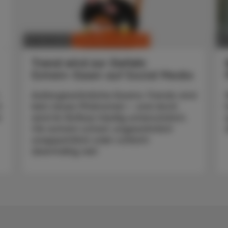
CHRONIK & HISTORIE
12. Mai 2025
14
Trend wird zur Gefahr
Extrem-Essen auf Social Media
Außergewöhnliche Essens-Trends sind
t
kein neues Phänomen – und doch
r
wird ihr Einfluss häufig unterschätzt.
Ob extrem scharf, ungewöhnlich
unappetitlich oder schlicht
übermäßig viel: