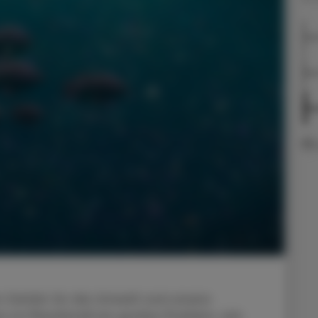
Der
Si
Ihr
en Gefahr für die Umwelt und unsere
 ist Plastikmüll ein großes Problem, wie