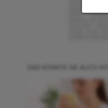
Zusatzausbildunge
Bereiche wie die Ern
Medizin, Schüssler
Beratung und Sporte
Yoga-Lehrer, Shiat
Sacrale, Access Ba
berufliche und privat
DAS KÖNNTE SIE AUCH IN