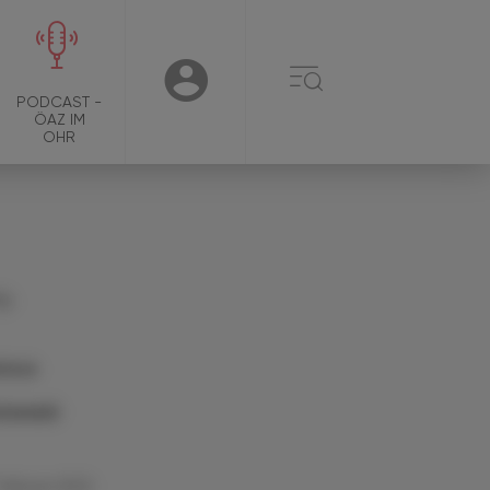
☰
USER
PODCAST -
ÖAZ IM
OHR
g.
rissa
ünwald
 Februar 2022