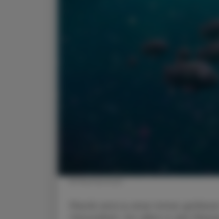
© Shutterstock
Plastik wird zu einer immer größer
Gesundheit. Vor allem in den Meeren