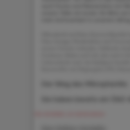
auch Fische und Meerestiere mit Mik
unsere Teller ein kurzer. Ein Blick a
mehr Achtsamkeit in unserem Allta
Mikroplastik sind kleine Kunststoffpartikel
Diese winzigen Plastikteilchen sind Untersu
unserer Umwelt vorhanden. Zahlreiche Anal
Gewässern, Böden und Luft, aber auch in 
Lebensmitteln nach. Am häufigsten handelt 
Kunststoffen wie Polypropylen (PP), Polyu
Der Weg des Mikroplastiks
Sie haben bereits ein ÖAZ
Hier anmelden, um weiterzulesen
Ihre Online-Vorteile: