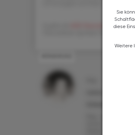
als Printausgabe und Online
Sie könn
Schaltfl
Es gelten die
AGB
,
Datenschutzrichtline
un
diese Ein
Österreichische Apotheker-Verlagsgesellscha
Weitere 
#ERNÄHRUNG
Mag.
Larissa
Grünwald
Mag. Larissa Grünwa
Autorin und Refer
Medizin, Gesundhei