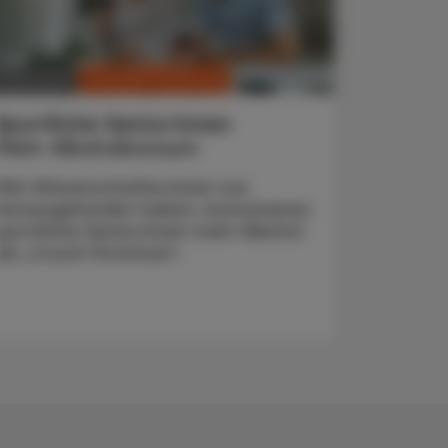
CHRONIK & HISTORIE
. April 2025
Sportliche Senior:innen
Mehr Alkoholkonsum
Wie Wissenschafter:innen nun
herausgefunden haben, konsumieren
sportliche Senior:innen mehr Alkohol
als „Couch Potatoes“.