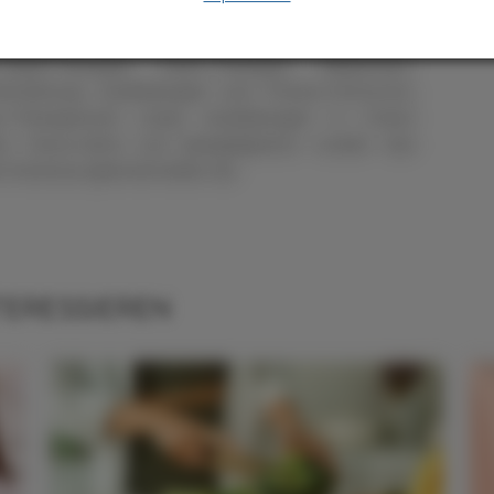
n umfassen vorwiegend ernährungsbezogene
ährungslehre nach der traditionellen chinesischen
-Salze-Therapie, Darm-Therapie, Adipositas-
rnährung. Ausbildungen zum Fitness-Instructor,
su-Therapeuten sowie Ausbildungen in Cranio
rs, Huna-Lehre und Spiegelgesetz runden das
e Interesse gleichermaßen ab.
TERESSIEREN