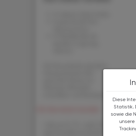
✔ exklusive Online-Inhalte
✔ gratis für alle Print-
Abonnent:innen
✔ Überblick über die
aktuellen Couponing-
Aktionen
Die Österreichische Apotheker-
Zeitung informiert über
spannende Themen aus
I
Pharmazie, Wirtschaft,
Gesundheits- und Standespolitik.
Diese Inte
Statistik
ÖAZ-Abonnement bestellen
sowie die 
unsere 
1 Jahr um € 179,– (exkl. UST.
Tracki
zzgl. Versandkosten) für Ihre ÖAZ