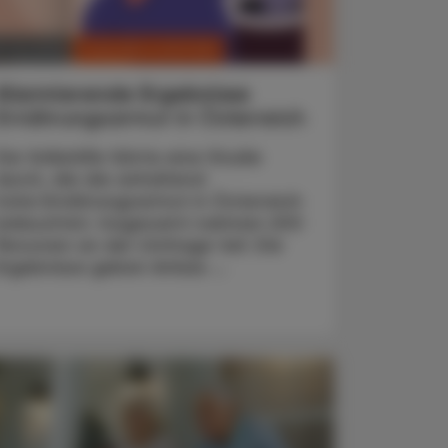
CHRONIK & HISTORIE
. Juli 2025
Alarmierende Ergebnisse
Ernährungsarmut in Österreich
Die Volkshilfe führte eine Studie
durch, die die anhaltend
hohe Ernährungsarmut in Österreich
beleuchtet. Insgesamt nahmen 200
Personen an der Umfrage teil. Die
Ergebnisse geben Anlass ...