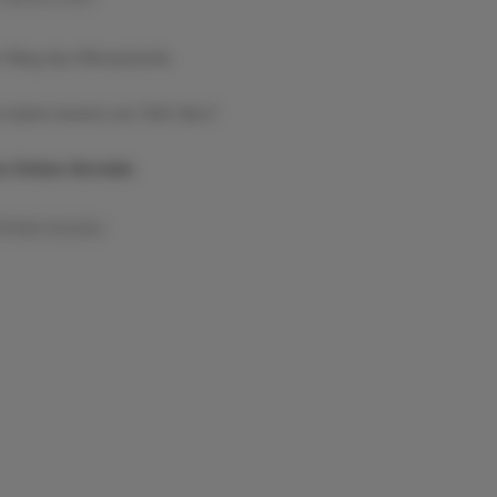
 Weg des Mikroplastiks
e haben bereits ein ÖAZ-Abo?
e Online-Vorteile:
Artikel drucken