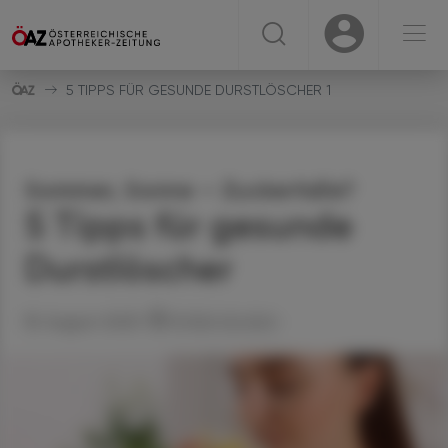
☰
USER
USER
5 TIPPS FÜR GESUNDE DURSTLÖSCHER 1
Sommer, Sonne – Zuckerfalle?
5 Tipps für gesunde
Durstlöscher
18. August 2025
Artikel drucken