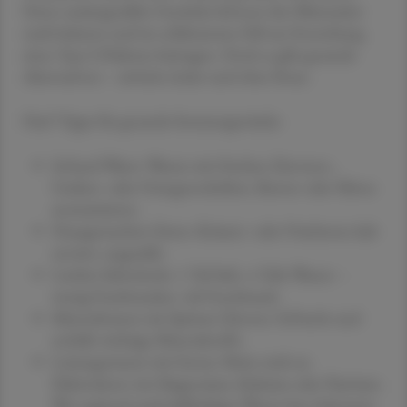
Denn zuckergesüßte Getränke können den Blutzucker
stark belasten und im schlimmsten Fall zur Entstehung
eines Typ-2-Diabetes beitragen. Doch es gibt gesunde
Alternativen – einfach, lecker und ohne Reue.
Fünf Tipps für gesunde Sommergetränke
Infused Water: Wasser mit frischen Zitronen-,
Gurken- oder Orangenscheiben, Beeren oder Minze
aromatisieren.
Hausgemachter Eistee: Kräuter- oder Früchtetee kalt
serviert, ungesüßt.
Leichte Saftschorle: 1 Teil Saft, 4 Teile Wasser –
wenig Fruchtzucker, viel Geschmack.
Mineralwasser mit Spritzer Zitrone: Erfrischt und
enthält wichtige Mineralstoffe.
Leitungswasser mit Extras: Meist reich an
Elektrolyten wie Magnesium, Kalzium oder Natrium.
Wer regional stark kalkhaltiges Wasser hat, bekommt