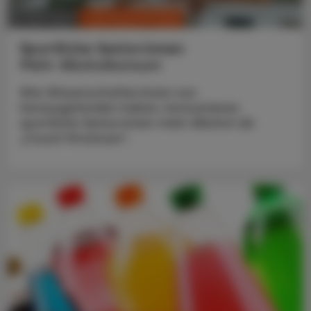
CHRONIK & HISTORIE
14. April 2025
Sportliche Senior:innen
Mehr Alkoholkonsum
Wie Wissenschafter:innen nun
herausgefunden haben, konsumieren
sportliche Senior:innen mehr Alkohol als
„Couch Potatoes“.