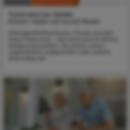
CHRONIK & HISTORIE
12. Mai 2025
Trend wird zur Gefahr
Extrem-Essen auf Social Media
Außergewöhnliche Essens-Trends sind kein
neues Phänomen – und doch wird ihr Einfluss
häufig unterschätzt. Ob extrem scharf,
ungewöhnlich unappetitlich oder schlicht
übermäßig viel: