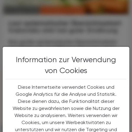
CHRONIK & HISTORIE
04. August 2025
Laut systematischer Übersichtsarbeit
Krebsrisiko sinkt bei guter Ernährung
Eine große systematische Übersichtsarbeit
mit Daten von 2,2 Millionen Personen zeigt:
Information zur Verwendung
von Cookies
Diese Internetseite verwendet Cookies und
Google Analytics für die Analyse und Statistik.
Diese dienen dazu, die Funktionalität dieser
Website zu gewährleisten sowie die Nutzung der
Website zu analysieren. Weiters verwenden wir
Cookies, um unsere Werbeaktivitäten zu
CHRONIK & HISTORIE
29. Juli 2025
unterstützen und wir nutzen die Targeting und