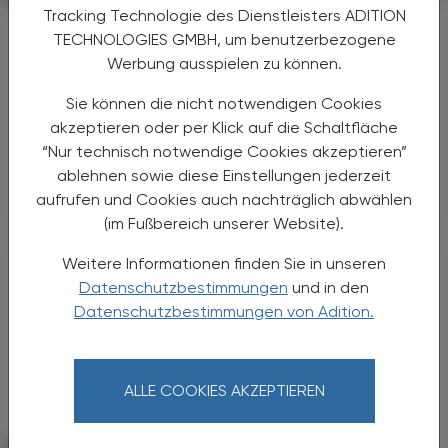
Tracking Technologie des Dienstleisters ADITION
Alarmierende Ergebnisse
TECHNOLOGIES GMBH, um benutzerbezogene
Ernährungsarmut in Österreich
Werbung ausspielen zu können.
Die Volkshilfe führte eine Studie durch, die die
Sie können die nicht notwendigen Cookies
anhaltend hohe Ernährungsarmut in
akzeptieren oder per Klick auf die Schaltfläche
Österreich beleuchtet. Insgesamt
“Nur technisch notwendige Cookies akzeptieren”
nahmen 200 Personen an der Umfrage teil.
ablehnen sowie diese Einstellungen jederzeit
Die Ergebnisse geben Anlass ...
aufrufen und Cookies auch nachträglich abwählen
(im Fußbereich unserer Website).
Weitere Informationen finden Sie in unseren
Datenschutzbestimmungen
und in den
Datenschutzbestimmungen von Adition.
ALLE COOKIES AKZEPTIEREN