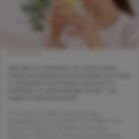
© Shutterstock
Was gibt es Schöneres, als sich an einem
heißen Sommertag mit einer kühlen Limonade
zu erfrischen? Doch Eistee, Cola und Co.
enthalten oft große Mengen Zucker – mit
Folgen für die Gesundheit.
Der Verband der Diabetes-Beratungs- und
Schulungsberufe in Deutschland e. V. (VDBD) warnt:
Besonders Menschen mit Diabetes oder einem
Prädiabetes sollten beim Trinken genauer hinschauen.