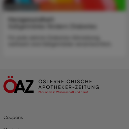
CHRONIK & HISTORIE
03. Februar 2025
Herzgesundheit
Süßgetränke fördern Diabetes
Für jede zehnte Diabetes-Erkrankung
weltweit sind Süßgetränke verantwortlich.
Coupons