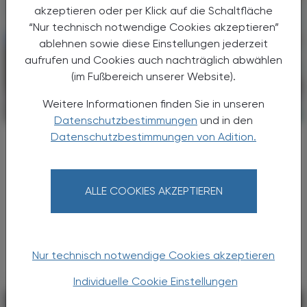
akzeptieren oder per Klick auf die Schaltfläche
“Nur technisch notwendige Cookies akzeptieren”
ablehnen sowie diese Einstellungen jederzeit
aufrufen und Cookies auch nachträglich abwählen
(im Fußbereich unserer Website).
Weitere Informationen finden Sie in unseren
POLITIK, RECHT, WIRTSCHAFT
30. Juni 2025
Datenschutzbestimmungen
und in den
Datenschutzbestimmungen von Adition.
Umsatzsteuerliche Behandlung
Touristenexport
Unter dem Begriff „Touristenexport“ versteht
ALLE COOKIES AKZEPTIEREN
man die Ausfuhr von Waren durch
ausländische Tourist:innen, die ihren
Wohnsitz außerhalb der Europäischen Union
haben.
Nur technisch notwendige Cookies akzeptieren
Individuelle Cookie Einstellungen