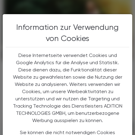
Information zur Verwendung
von Cookies
Diese Internetseite verwendet Cookies und
POLITIK, RECHT, WIRTSCHAFT
13. Juli 2026
Google Analytics für die Analyse und Statistik.
Steuerliche Vorteile nutzen
Diese dienen dazu, die Funktionalität dieser
Das Jobrad
Website zu gewährleisten sowie die Nutzung der
Website zu analysieren. Weiters verwenden wir
Die Bereitstellung eines arbeitgebereigenen
Cookies, um unsere Werbeaktivitäten zu
Fahrrads oder E-Bikes gewinnt in Österreich
unterstützen und wir nutzen die Targeting und
zunehmend an Bedeutung.
Tracking Technologie des Dienstleisters ADITION
TECHNOLOGIES GMBH, um benutzerbezogene
Werbung ausspielen zu können.
Sie können die nicht notwendigen Cookies