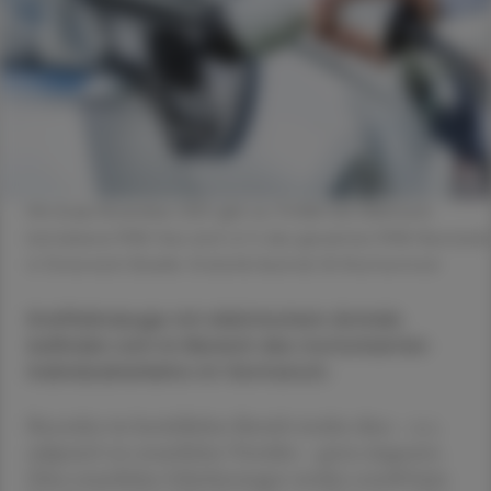
Mit Ende November 2021 gibt es 73.588 rein elektrisch
betriebene PKW. Das sind 1,4 % des gesamten PKW-Bestands
in Österreich (Quelle: Statistik Austria). © Shutterstock
Kraftfahrzeuge mit elektrischem Antrieb
befinden sich im Bereich des motorisierten
Individualverkehrs im Vormarsch.
Besonders im betrieblichen Bereich werden diese – u. a.
aufgrund von steuerlichen Vorteilen – gerne eingesetzt.
Diese steuerlichen Erleichterungen werden sowohl beim