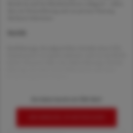
Betrieb als auch bei MitarbeiterInnen schlagend – sollten
diese ein Firmenfahrzeug auch zur privaten Nutzung
überlassen bekommen.
NoVA
Kraftfahrzeuge, die aufgrund ihres Antriebs einen CO2-
Emissionswert von 0 g/km aufweisen, sind von der NoVA
befreit. Hierunter fallen reine Elektrofahrzeuge. Hybride
Fahrzeuge, die neben einem Elektromotor auch einen
Verbrennungsmotor besitzen,
Sie haben bereits ein ÖAZ-Abo?
HIER ANMELDEN, UM WEITERZULESEN