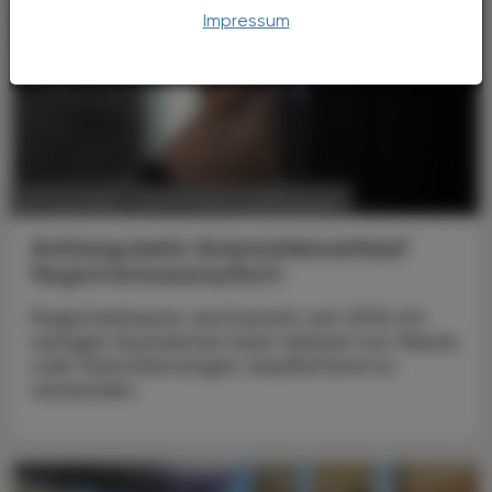
Impressum
POLITIK, RECHT, WIRTSCHAFT
02. Juni 2025
Achtung beim Automatenverkauf
Registrierkassenpflicht
Registrierkassen sind bereits seit 2016 mit
wenigen Ausnahmen beim Verkauf von Waren
oder Dienstleistungen verpflichtend zu
verwenden.