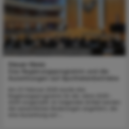
POLITIK, RECHT, WIRTSCHAFT
05. Mai 2025
Steuer-News
Das Regierungsprogramm und die
Auswirkungen auf Apothekenbetriebe
Am 27. Februar 2025 wurde das
Regierungsprogramm für die Jahre 2025–
2029 vorgestellt. Im folgenden Artikel werden
die wesentlichen Änderungen angeführt, die
eine Auswirkung auf ...