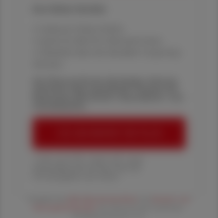
Ihre Online-Vorteile:
✔ exklusive Online-Inhalte
✔ gratis für alle Print-Abonnent:innen
✔ Überblick über die aktuellen Couponing-
Aktionen
Die Österreichische Apotheker-Zeitung
informiert über spannende Themen aus
Pharmazie, Wirtschaft, Gesundheits- und
Standespolitik.
ÖAZ-ABONNEMENT BESTELLEN
1 Jahr um € 179,– (exkl. UST. zzgl.
Versandkosten) für Ihre ÖAZ als
Printausgabe und Online
Es gelten die
AGB
,
Datenschutzrichtline
und
Versand- und
Zahlungsbedingungen
der Österreichische Apotheker-
Verlagsgesellschaft m.b.H.