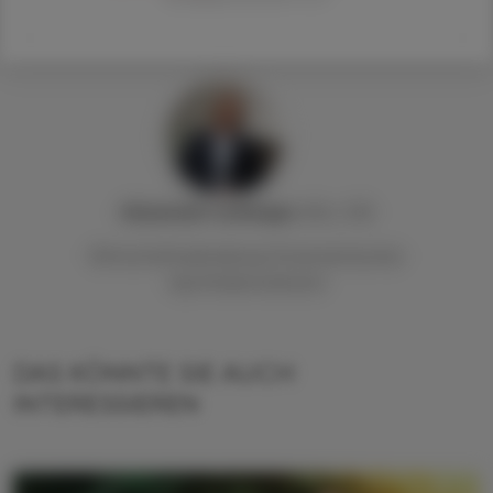
Alexander
Lackinger
, BSc, StB
Wirtschaftsabteilung Österreichischer
Apothekerverband
DAS KÖNNTE SIE AUCH
INTERESSIEREN