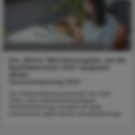
POLITIK, RECHT, WIRTSCHAFT
21. Oktober 2024
Die „fiktive“ Betriebsausgabe, auf die
Apotheker:innen nicht vergessen
dürfen
Gewinnfreibetrag 2024
Der Gewinnfreibetrag besteht aus zwei
Teilen, dem investitionsbedingten
Gewinnfreibetrag und dem an keine
Investitionen gebundenen Grundfreibetrag.