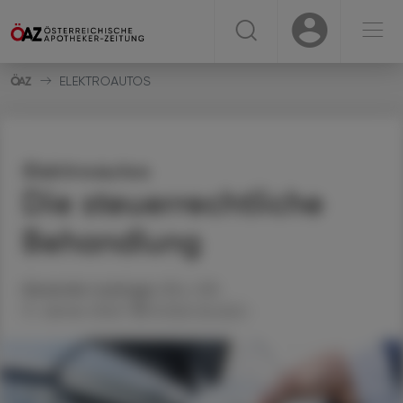
☰
USER
USER
ELEKTROAUTOS
Elektroautos
Die steuerrechtliche
Behandlung
Alexander
Lackinger
, BSc, StB
17. Jänner 2022
Artikel drucken