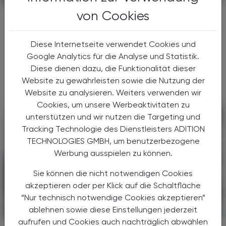
von Cookies
Steuerliche Vorteile nutzen
Das Jobrad
Diese Internetseite verwendet Cookies und
Die Bereitstellung eines arbeitgebereigenen
Google Analytics für die Analyse und Statistik.
Fahrrads oder E-Bikes gewinnt in Österreich
Diese dienen dazu, die Funktionalität dieser
zunehmend an Bedeutung.
Website zu gewährleisten sowie die Nutzung der
Website zu analysieren. Weiters verwenden wir
Cookies, um unsere Werbeaktivitäten zu
unterstützen und wir nutzen die Targeting und
Tracking Technologie des Dienstleisters ADITION
TECHNOLOGIES GMBH, um benutzerbezogene
Werbung ausspielen zu können.
Sie können die nicht notwendigen Cookies
akzeptieren oder per Klick auf die Schaltfläche
“Nur technisch notwendige Cookies akzeptieren”
ablehnen sowie diese Einstellungen jederzeit
POLITIK, RECHT, WIRTSCHAFT
30. Juni 2025
aufrufen und Cookies auch nachträglich abwählen