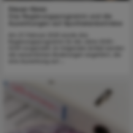
Steuer-News
Das Regierungsprogramm und die
Auswirkungen auf Apothekenbetriebe
Am 27. Februar 2025 wurde das
Regierungsprogramm für die Jahre 2025–
2029 vorgestellt. Im folgenden Artikel werden
die wesentlichen Änderungen angeführt, die
eine Auswirkung auf ...