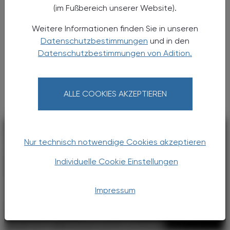
Umsatzsteuerliche Behandlung
(im Fußbereich unserer Website).
Touristenexport
Weitere Informationen finden Sie in unseren
Unter dem Begriff „Touristenexport“ versteht
Datenschutzbestimmungen
und in den
man die Ausfuhr von Waren durch
Datenschutzbestimmungen von Adition.
ausländische Tourist:innen, die ihren
Wohnsitz außerhalb der Europäischen Union
haben.
ALLE COOKIES AKZEPTIEREN
Nur technisch notwendige Cookies akzeptieren
Individuelle Cookie Einstellungen
Impressum
POLITIK, RECHT, WIRTSCHAFT
02. Juni 2025