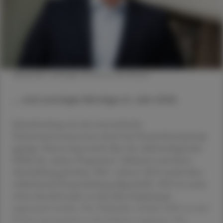
Alexander Lackinger © Renee Del Missier
... und sonstiger Beträge im Jahr 2025.
Jahrzehntelang war das österreichische
Einkommensteuersystem durch das Nominalwertprinzip
geprägt. Ebenso lang wurde über den dahinterliegenden
Effekt der „kalten Progression“ diskutiert und deren
Abschaffung gefordert. Mit 1. Jänner 2023 wurde diese
schleichende Steuererhöhung abgeschafft. 2025 ist somit
schon das dritte Jahr, in dem diese Regelungen
angewandt werden. Die Tarifstufen werden 2025 zu zwei
Drittel automatisch an die Inflation angepasst. Die