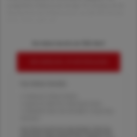
maßgebliche Inflationsrate beträgt 5 %, errechnet als der
Durchschnitt der Inflationsraten von Juli 2023 bis Juni
2024. Somit ergibt sich
Sie haben bereits ein ÖAZ-Abo?
HIER ANMELDEN, UM WEITERZULESEN
Ihre Online-Vorteile:
✔ exklusive Online-Inhalte
✔ gratis für alle Print-Abonnent:innen
✔ Überblick über die aktuellen Couponing-
Aktionen
Die Österreichische Apotheker-Zeitung
informiert über spannende Themen aus