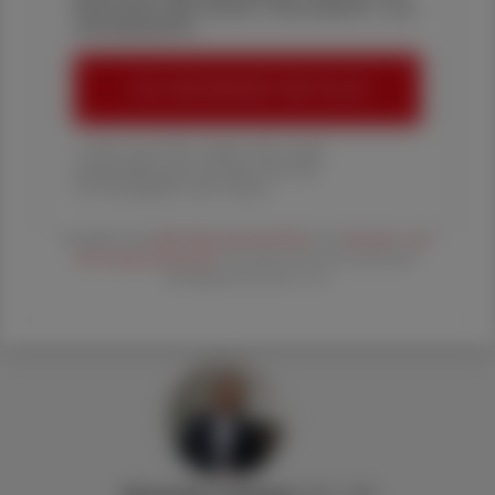
Pharmazie, Wirtschaft, Gesundheits- und
Standespolitik.
ÖAZ-ABONNEMENT BESTELLEN
1 Jahr um € 179,– (exkl. UST. zzgl.
Versandkosten) für Ihre ÖAZ als
Printausgabe und Online
Es gelten die
AGB
,
Datenschutzrichtline
und
Versand- und
Zahlungsbedingungen
der Österreichische Apotheker-
Verlagsgesellschaft m.b.H.
Alexander
Lackinger
, BSc, StB