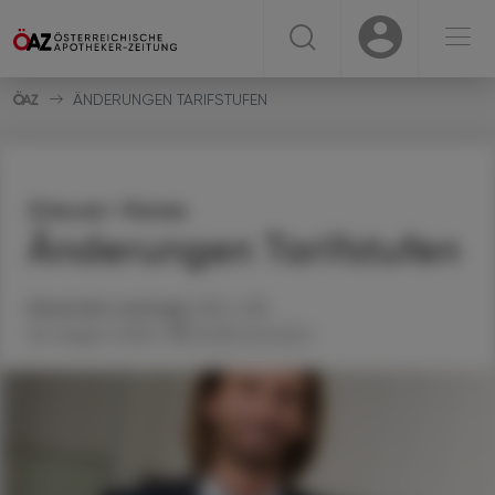
☰
USER
USER
ÄNDERUNGEN TARIFSTUFEN
Steuer-News
Änderungen Tarifstufen
Alexander
Lackinger
, BSc, StB
26. August 2024
Artikel drucken