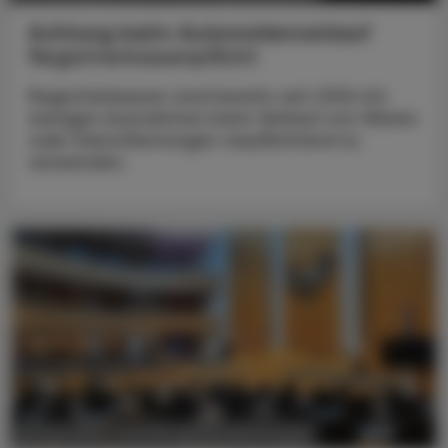
Achtung beim Automatenverkauf
Registrierkassenpflicht
Registrierkassen sind bereits seit 2016 mit
wenigen Ausnahmen beim Verkauf von Waren
oder Dienstleistungen verpflichtend zu
verwenden.
POLITIK, RECHT, WIRTSCHAFT
05. Mai 2025