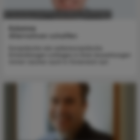
POLITIK, RECHT, WIRTSCHAFT
17. November 2025
Kolumne
Alternativen schaffen
Europäische wie außereuropäische
Entwicklungen schlagen in ihren Auswirkungen
immer rascher auch in Österreich auf.