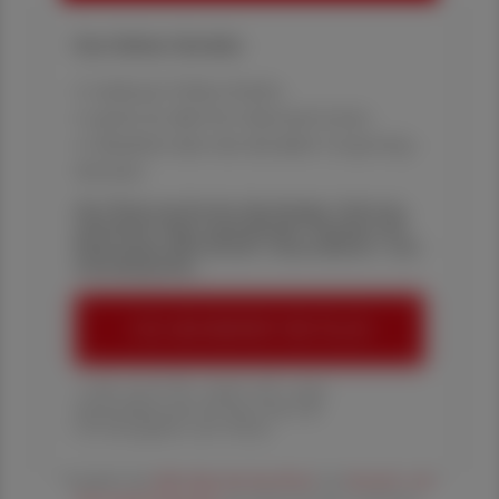
Ihre Online-Vorteile:
✔ exklusive Online-Inhalte
✔ gratis für alle Print-Abonnent:innen
✔ Überblick über die aktuellen Couponing-
Aktionen
Die Österreichische Apotheker-Zeitung
informiert über spannende Themen aus
Pharmazie, Wirtschaft, Gesundheits- und
Standespolitik.
ÖAZ-ABONNEMENT BESTELLEN
1 Jahr um € 179,– (exkl. UST. zzgl.
Versandkosten) für Ihre ÖAZ als
Printausgabe und Online
Es gelten die
AGB
,
Datenschutzrichtline
und
Versand- und