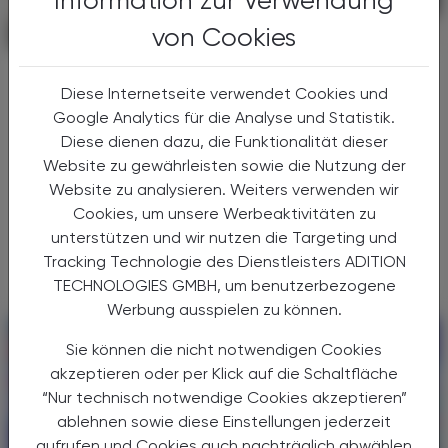
von Cookies
POLITIK, RECHT, WIRTSCHAFT
12. Juli 2026
ME/CFS und Long-Covid
Diese Internetseite verwendet Cookies und
Bundesweiter Versorgungsplan
Google Analytics für die Analyse und Statistik.
Bund, Länder und Sozialversicherung haben
Diese dienen dazu, die Funktionalität dieser
sich am 26. Juni in der Bundes-
Website zu gewährleisten sowie die Nutzung der
Zielsteuerungskommission auf eine
Website zu analysieren. Weiters verwenden wir
gemeinsamen Versorgungsplan für
Cookies, um unsere Werbeaktivitäten zu
postakute Infektionssyndrome (PAIS)
unterstützen und wir nutzen die Targeting und
geeinigt.
Tracking Technologie des Dienstleisters ADITION
TECHNOLOGIES GMBH, um benutzerbezogene
Werbung ausspielen zu können.
Sie können die nicht notwendigen Cookies
akzeptieren oder per Klick auf die Schaltfläche
“Nur technisch notwendige Cookies akzeptieren”
ablehnen sowie diese Einstellungen jederzeit
aufrufen und Cookies auch nachträglich abwählen