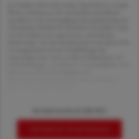
Im Frühjahr 2020 wurde Anders Tegnell binnen weniger
Wochen weltbekannt. Der auf Infektionskrankheiten
spezialisierte Arzt und langjährige Staatsepidemiologe der
schwedischen Behörde für öffentliche Gesundheit wurde
zum Koordinator des sogenannten „schwedischen
Sonderweges“, den das skandinavische Land während der
Coronapandemie auf seine Empfehlungen hin
eingeschlagen hatte. Statt restriktiver Maßnahmen wie
Schulschließungen, „Lockdowns“ oder Impfpflicht setzte
Schweden stärker auf Freiwilligkeit und
Eigenverantwortung der Bürger:innen. Im Rahmen
seines Vortrages beim APOtag &
Sie haben bereits ein ÖAZ-Abo?
HIER ANMELDEN, UM WEITERZULESEN