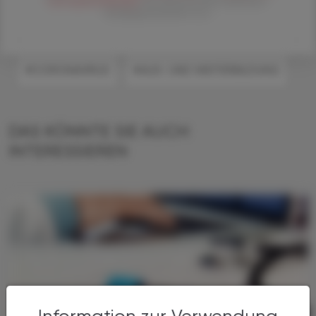
Zahlungsbedingungen
der Österreichische Apotheker-
Verlagsgesellschaft m.b.H.
#CORONAVIRUS
#AUS- UND WEITERBILDUNG
DAS KÖNNTE SIE AUCH
INTERESSIEREN
Information zur Verwendung