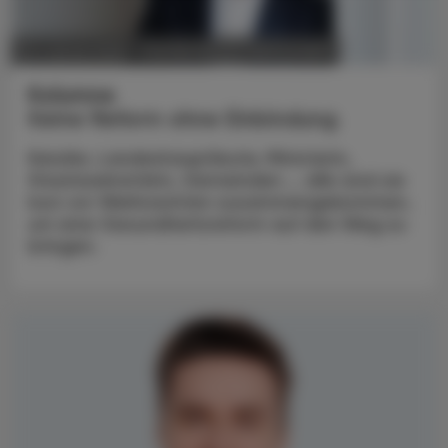
POLITIK, RECHT, WIRTSCHAFT
05. Jänner 2026
Kolumne
Keine Reform ohne Einbindung
Kanzler, Landeshauptleute, Ministerin,
Staatssekretärin, Gemeinden … alle sind sie
kurz vor Weihnachten zusammengekommen,
um eine Gesundheitsreform auf den Weg zu
bringen.