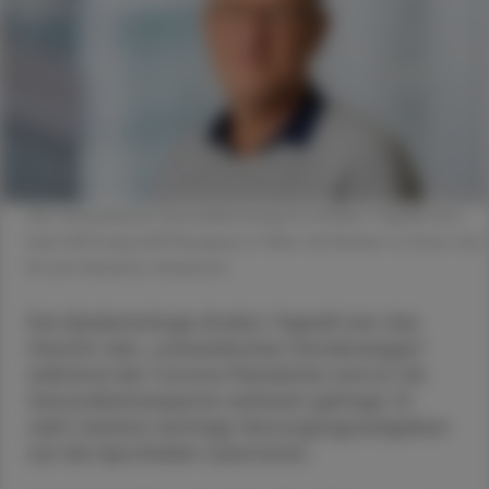
Der schwedische Gesundheitsexperte Anders Tegnell wird
beim APOtag & APOkongress in Wien als Redner zu Gast sein.
© Lenv Katarina Johansson
Der Epidemiologe Anders Tegnell war das
Gesicht des „schwedischen Sonderweges“
während der Corona-Pandemie und ist als
Gesundheitsexperte weltweit gefragt. Er
sieht weitere wichtige Versorgungsaufgaben
auf die Apotheken zukommen.