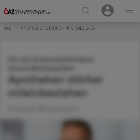
☰
USER
USER
APOTHEKEN STÄRKER MITEINBEZIEHEN
Für ein krisenresilienteres
Gesundheitssystem
Apotheken stärker
miteinbeziehen
09. Mai 2023
Artikel drucken