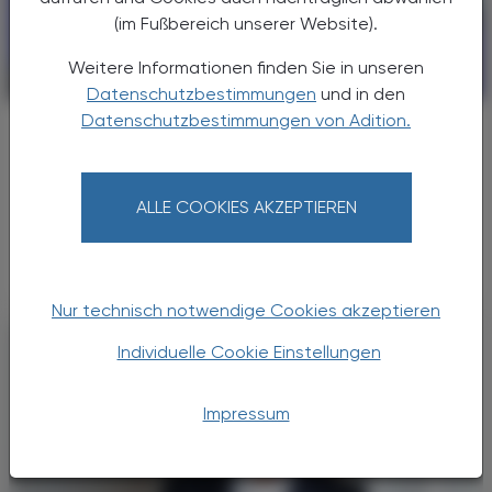
(im Fußbereich unserer Website).
Weitere Informationen finden Sie in unseren
POLITIK, RECHT, WIRTSCHAFT
30. Mai 2026
Datenschutzbestimmungen
und in den
Datenschutzbestimmungen von Adition.
Hantavirus
Kein neues Covid
Ein Hantavirus-Ausbruch auf einem
ALLE COOKIES AKZEPTIEREN
Kreuzfahrtschiff hat zuletzt weltweit für
Aufmerksamkeit gesorgt.
Nur technisch notwendige Cookies akzeptieren
Individuelle Cookie Einstellungen
Impressum