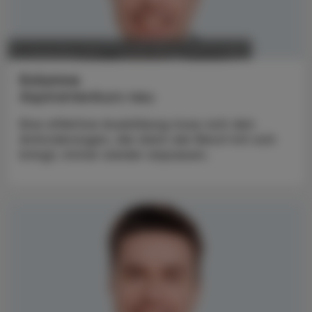
POLITIK, RECHT, WIRTSCHAFT
15. Dezember 2025
Kolumne
Aspirantenkurs neu
Eine effektive Ausbildung muss sich den
Anforderungen, die dann der Beruf mit sich
bringt, immer wieder anpassen.