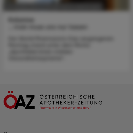
POLITIK, RECHT, WIRTSCHAFT
09. Oktober 2023
Kolumne
… man muss uns nur lassen
Der World Pharmacists Day vergangenen
Montag stand unter dem Motto
„Apotheker:innen stärken
Gesundheitssysteme“.