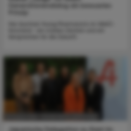
Generationendialog als bewusstes
Prinzip
Vier Austrian Young Pharmacists im VAAÖ-
Vorstand - ein starkes Zeichen und ein
Versprechen für die Zukunft.
POLITIK, RECHT, WIRTSCHAFT
06. August 2026
Japanische Delegation zu Gast im