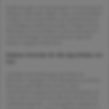
Parallel dazu gibt es für die Apotheken Unterstützung mit
hilfreichen Materialien: Plakate, Videos und Social-Media-
Grafiken stehen auf der Website der Apothekerkammer
zur Verfügung. Darüber hinaus gibt es Vorlagen für den
Selbstdruck sowie auch Plakate in slowenischer Sprache,
sodass die Kampagne auch sprachlich der regionalen
Situation angepasst werden kann.
Sieben Gründe für die Apotheke vor
Ort
„Inhaltlich rückt die Kampagne die Stärken der
öffentlichen Apotheken in den Mittelpunkt: persönliche
Beratung, rasche Hilfe ohne Termin, sichere
Arzneimittelversorgung und neue Dienstleistungen, die
online nicht zu ersetzen sind. Alle diese Vorteile werden
ausführlich dargestellt – von der geprüften Qualität der