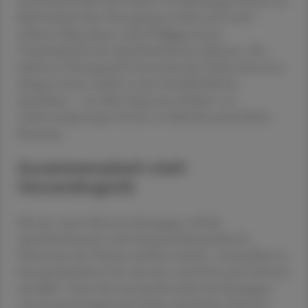
Arzneimittel über den Schutz vor Fälschungen bis hin zur
flächendeckenden Versorgung in Stadt und Land“,
erläutert Mag. pharm. Jutta Polligger-Juvan,
Vizepräsidentin der Apothekerkammer Kärnten. Der
bekannte Hintergrund: Internationale Online-Konzerne
drängen immer stärker in das Geschäftsfeld der
Apotheken – mit allen bekannten Risiken von
Lieferverzögerungen bis hin zu fehlender persönlicher
Beratung.
Zusammenarbeit statt
Versandlogistik
Mit der neuen Kärntner Kampagne will die
Apothekerkammer auch die gesundheitspolitische
Dimension des Themas sichtbar machen. „Gesundheit ist
kein gewöhnliches Gut, das man nach Preis und Lieferzeit
auswählt“, lautet die zentrale Botschaft der Kampagne.
„International agierende Online-Apotheken könnten