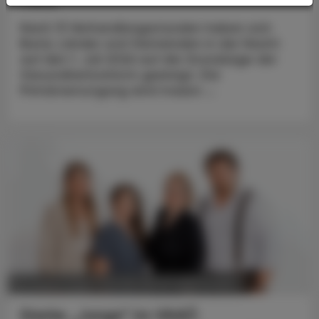
Nach 13 Verhandlungsstunden haben sich
Bund, Länder und Gemeinden in der Nacht
auf den 1. Juli 2026 auf die Grundzüge der
Gesundheitsreform geeinigt. Die
Primärversorgung wird massiv ...
POLITIK, RECHT, WIRTSCHAFT
06. August 2026
Starke „Junge“ im VAAÖ