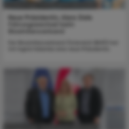
POLITIK, RECHT, WIRTSCHAFT
05. August 2026
Neue Präsidentin, klare Ziele
Führungswechsel beim
Biosimilarsverband
Der Biosimilarsverband Österreich (BiVÖ) hat
mit Ingrid Halamka eine neue Präsidentin.
POLITIK, RECHT, WIRTSCHAFT
05. August 2026