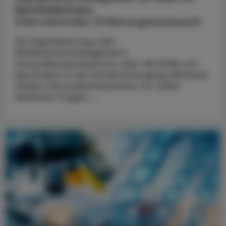
Apothekerhaus
Internationaler Erfahrungsaustausch
Ob Digitalisierung oder
Medikationsmanagement,
Gesundheitsprävention oder die Rolle von
Apotheken in der Primärversorgung Weltweit
stehen Gesundheitssysteme vor vielen
ähnlichen Fragen. ...