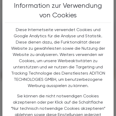
Information zur Verwendung
INTERESSIEREN
von Cookies
Diese Internetseite verwendet Cookies und
Google Analytics für die Analyse und Statistik.
Diese dienen dazu, die Funktionalität dieser
Website zu gewährleisten sowie die Nutzung der
Website zu analysieren. Weiters verwenden wir
Cookies, um unsere Werbeaktivitäten zu
unterstützen und wir nutzen die Targeting und
Tracking Technologie des Dienstleisters ADITION
POLITIK, RECHT, WIRTSCHAFT
07. August 2026
TECHNOLOGIES GMBH, um benutzerbezogene
Gehaltskasse Inside
Werbung ausspielen zu können.
Transparenz, Dialog und ein Blick in
Sie können die nicht notwendigen Cookies
die Zukunft
akzeptieren oder per Klick auf die Schaltfläche
“Nur technisch notwendige Cookies akzeptieren”
Mit dem neuen Veranstaltungsformat
„Gehaltskasse Inside“ hat die
ablehnen sowie diese Einstellungen jederzeit