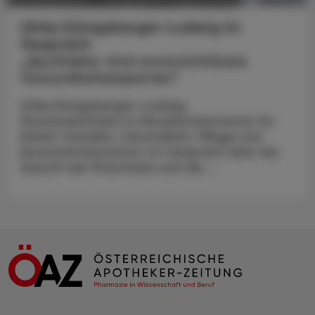
Ulrike Königsberger-Ludwig im
Gespräch
„Apotheker sind unverzichtbare
Gesundheitsexperten“
Ulrike Königsberger-Ludwig,
Staatssekretärin im Bundesministerium für
Arbeit, Soziales, Gesundheit, Pflege und
Konsumentenschutz, im Gespräch über die
Zukunft der Pharmazie und die ...