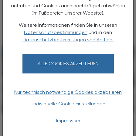
Pharmazeutische Gehaltskasse für Österreich
aufrufen und Cookies auch nachträglich abwählen
Ende Juni neue Wege der
(im Fußbereich unserer Website).
Mitgliederinformation beschritten. Nach der
...
Weitere Informationen finden Sie in unseren
Datenschutzbestimmungen
und in den
Datenschutzbestimmungen von Adition.
ALLE COOKIES AKZEPTIEREN
Nur technisch notwendige Cookies akzeptieren
Individuelle Cookie Einstellungen
POLITIK, RECHT, WIRTSCHAFT
06. August 2026
Gesundheitsreform
Impressum
Große Weichenstellung mit blindem
Fleck