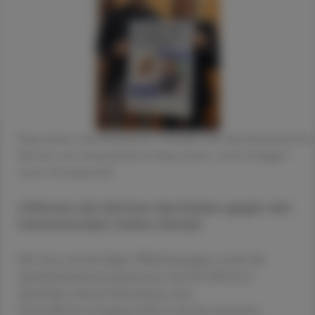
Mag. pharm. Hans Bachitsch, Präsident der Apothekerkammer
Kärnten, mit Vizepräsidentin Mag. pharm. Jutta Polligger-
Juvan. © beigestellt
Offensive der Kärntner Apotheken gegen den
internationalen Online-Handel
Mit einer zweiwöchigen Werbekampagne macht die
Apothekerkammer gemeinsam mit den Kärntner
Apotheken darauf aufmerksam, dass
Gesundheitsversorgung mehr ist als eine anonyme