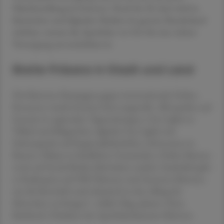
Paketbestellung im Internet. Noch bis 28. Juni wird in
klassischen und digitalen Medien im ganzen Bundesland
sichtbar, warum die Apotheke vor Ort für eine sichere
Versorgung unverzichtbar ist.
Breite Präsenz in Stadt und Land
Die Kärntner Kampagne gegen internationale Online-
Konzerne wurde bewusst breit ausgerollt: „Wir greifen auf
Inserate in regionalen Tageszeitungen, City Lights in
Villach und Klagenfurt, digitale City Lights mit
Schwerpunkt auf Regionalbahnhöfen, Infoscreens in
Bussen, Plakate in ländlichen Gemeinden, Online-Banner
sowie auf Social-Media-Aktivitäten zurück. Zusätzlich gibt
es Radiospots auf ORF Kärnten und Antenne Kärnten,
um die Botschaft auch akustisch in den Alltag der
Menschen zu bringen“, erklärt Mag. pharm. Hans
Bachitsch, Präsident der Apothekerkammer Kärnten.