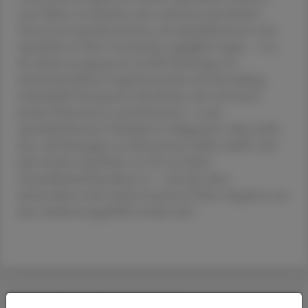
zwar Pakete verschicken, aber nicht jene persönliche
Verantwortung übernehmen, die Apothekerinnen und
Apotheker in ihren Gemeinden tagtäglich tragen – von
der Akutversorgung mit 24.000 Packungen im
durchschnittlichen Lagerbestand bis zur Herstellung
individueller Rezepturen für Kinder oder chronisch
kranke Patientinnen und Patienten“, so das
Apothekerkammer-Präsidium in Klagenfurt. Man hoffe,
dass „die Kampagne ein Bewusstsein dafür schafft, dass
jede einzelne Apotheke vor Ort ein Stück
Gesundheitsinfrastruktur ist – und dass diese
Infrastruktur nicht durch anonyme Online-Angebote aus
dem Ausland ausgehöhlt werden darf.
DAS KÖNNTE SIE AUCH