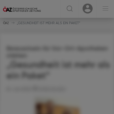
☰
USER
USER
„GESUNDHEIT IST MEHR ALS EIN PAKET“
Bewusstsein für Vor-Ort-Apotheken
stärken
„Gesundheit ist mehr als
ein Paket“
25. Juni 2026
Artikel drucken