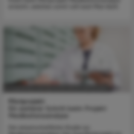
Punkt beim Pilotprojekt Medikationsanalyse
erreicht, welches somit voll nach Plan läuft.
POLITIK, RECHT, WIRTSCHAFT
14. September 2023
Pilotprojekt
Ein weiterer Schritt beim Projekt
Medikationsanalyse
Die wissenschaftliche Studie zur