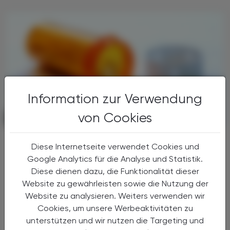
Information zur Verwendung
von Cookies
POLITIK, RECHT, WIRTSCHAFT
21. Juli 2026
Substitution
Diese Internetseite verwendet Cookies und
Vidierungsregelung bis 2028
Google Analytics für die Analyse und Statistik.
verlängert
Diese dienen dazu, die Funktionalität dieser
Website zu gewährleisten sowie die Nutzung der
Der Nationalrat hat eine Novelle zum
Website zu analysieren. Weiters verwenden wir
Suchtmittelgesetz beschlossen und die
Übergangsregelung in der Opioid-
Cookies, um unsere Werbeaktivitäten zu
Substitution bis Ende 2028 verlängert.
unterstützen und wir nutzen die Targeting und