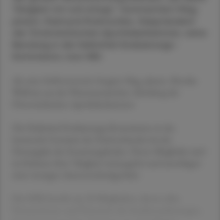
Tätigkeit mit sich bringt,“ kommentiert Mag.
pharm. Raimund Podroschko, Vizepräsident
der Österreichischen Apothekerkammer, seine
Berufung in die Heilmittel-Evaluierungs-
Kommission, kurz HEK.
Als seine Stellvertreterin fungiert Mag. pharm. Monika
Wolfram aus der Pharmazeutischen Abteilung der
Österreichischen Apothekerkammer.
Die Heilmittel-Evaluierungs-Kommission ist das
beratende Gremium des Dachverbandes bei der
Herausgabe des Erstattungskodex. Deren Mitglieder sind
im Rahmen ihrer Tätigkeit weisungsfrei und unterliegen
einer strengen Amtsverschwiegenheit.
Die HEK besteht aus 20 Mitgliedern, davon zehn
Vertreterinnen und Vertretern der Sozialversicherungen,