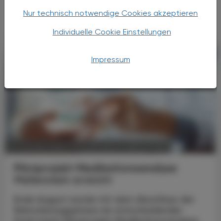
Pharmakokinetik meist ein Schatten-Dasein –
ganz zu Unrecht.
Nur technisch notwendige Cookies akzeptieren
Individuelle Cookie Einstellungen
Impressum
POLITIK, RECHT, WIRTSCHAFT
10. Oktober 2023
Pilotprojekt Medikationsanalyse
Meilenstein erreicht
Ende August wurde mit dem Abschluss der
Rekrutierungsphase ein entscheidender