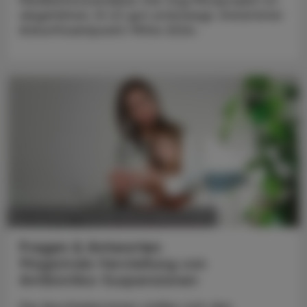
Medikationsanalyse: Der Zug Pilotprojekt ist
abgefahren. Er ist gut unterwegs. Erwarteter
Ankunftszeitpunkt: Mitte 2024.
POLITIK, RECHT, WIRTSCHAFT
04. Juli 2023
Fragen & Antworten
Magistrale Herstellung von
Antibiotika-Suspensionen
Die Apotheker:innen stellen sich den