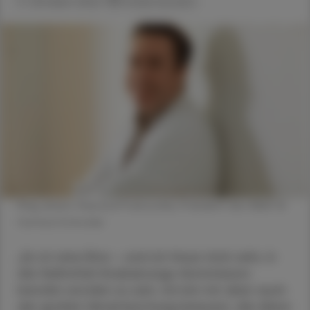
11. Oktober 2022
Artikel drucken
Mag. pharm. Raimund Podroschko, Präsident des VAAÖ ©
Gerhard Schmolke
„Es ist eine Ehre – und ich freue mich sehr, in
die Heilmittel-Evaluierungs-Kommission
berufen worden zu sein. Ich bin mir aber auch
der großen Verantwortung bewusst, die diese