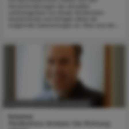
Herausforderungen der aktuellen
Lieferengpässe von Kinder-Antibiotika-
Suspensionen und fertigen diese als
magistrale Zubereitungen an. Was sind die ...
POLITIK, RECHT, WIRTSCHAFT
09. Mai 2023
Kolumne
Medikations-Analyse: Die Richtung