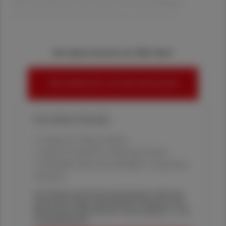
drei Expertinnen bzw. Experten aus einschlägigen
wissenschaftlichen Fachrichtungen, jeweils zwei
Sie haben bereits ein ÖAZ-Abo?
HIER ANMELDEN, UM WEITERZULESEN
Ihre Online-Vorteile:
✔ exklusive Online-Inhalte
✔ gratis für alle Print-Abonnent:innen
✔ Überblick über die aktuellen Couponing-
Aktionen
Die Österreichische Apotheker-Zeitung
informiert über spannende Themen aus
Pharmazie, Wirtschaft, Gesundheits- und
Standespolitik.