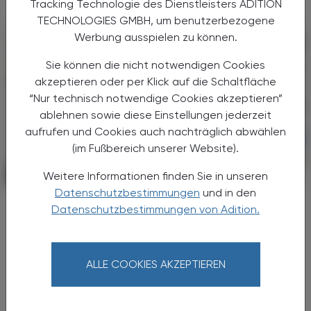
Tracking Technologie des Dienstleisters ADITION
TECHNOLOGIES GMBH, um benutzerbezogene
Werbung ausspielen zu können.
Sie können die nicht notwendigen Cookies
akzeptieren oder per Klick auf die Schaltfläche
“Nur technisch notwendige Cookies akzeptieren”
ablehnen sowie diese Einstellungen jederzeit
aufrufen und Cookies auch nachträglich abwählen
(im Fußbereich unserer Website).
Weitere Informationen finden Sie in unseren
POLITIK, RECHT, WIRTSCHAFT
15. Jänner 2024
Datenschutzbestimmungen
und in den
Reden wir über pharmakokinetische
Datenschutzbestimmungen von Adition.
Wechselwirkungen
Pharmakokinetik – ein USP, auch in
der Beratung
ALLE COOKIES AKZEPTIEREN
Während die Pharmakodynamik sich an ihrem
„Lieb-Kind-Image“ erfreuen kann, fristet die