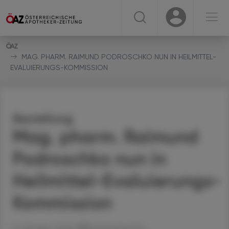
☰
USER
USER
MAG. PHARM. RAIMUND PODROSCHKO NUN IN HEILMITTEL-
EVALUIERUNGS-KOMMISSION
Bestellung
Mag. pharm. Raimund
Podroschko nun in
Heilmittel-Evaluierungs-
Kommission