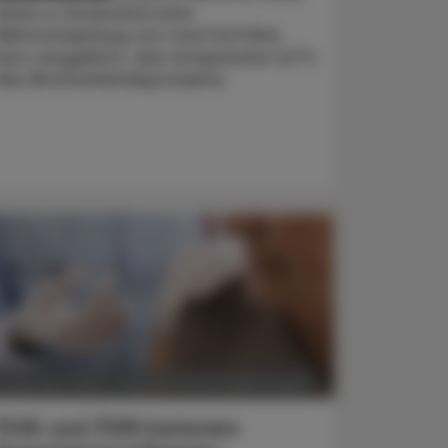
2024 in Österreich eine
Wertschöpfung von rund 12,9 Mrd.
Euro ausgelöst, das entspreche 2,9 %
des Bruttoinlandsprodukts.
POLITIK, RECHT, WIRTSCHAFT
5. Oktober 2023
ÖGK und ÖVIH betonen: