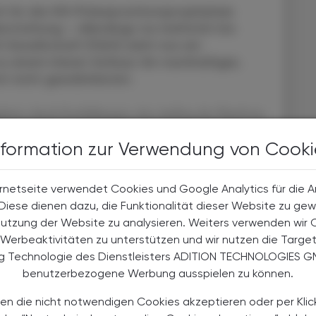
ch für die HIV-Präexpositionsprophylaxe
erstattung – allerdings nur befristet bis
 Gesellschaft (ÖAG) zieht nun ein
einem klaren Schluss: Ein nachhaltiger,
t nicht gewährleistet.
eitet: durch Fortbildungen, den Aufbau der Plattform
ätsstandards. Inzwischen bieten landesweit fast 50
nformation zur Verwendung von Cooki
hte PrEP-Begleitung an; rund 50 Apotheken haben sich
 ÖAG-Plattform hivprep.at gelistet.
rnetseite verwendet Cookies und Google Analytics für die 
och strukturelle Kontinuität, betont Vorstandsmitglied
. Diese dienen dazu, die Funktionalität dieser Website zu gew
sche Expertise ist vorhanden. Jetzt braucht es die
Nutzung der Website zu analysieren. Weiters verwenden wir 
egelversorgung.“
Werbeaktivitäten zu unterstützen und wir nutzen die Targe
ng Technologie des Dienstleisters ADITION TECHNOLOGIES G
benutzerbezogene Werbung ausspielen zu können.
en die nicht notwendigen Cookies akzeptieren oder per Klic