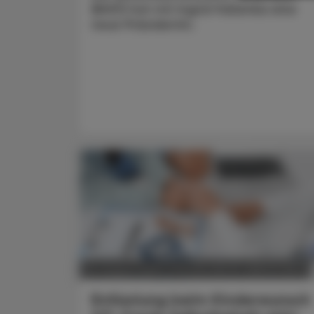
(BiVÖ) hat mit Ingrid Halamka eine
neue Präsidentin.
POLITIK, RECHT, WIRTSCHAFT
04. August 2026
Entlastung beim Kinderwunsch