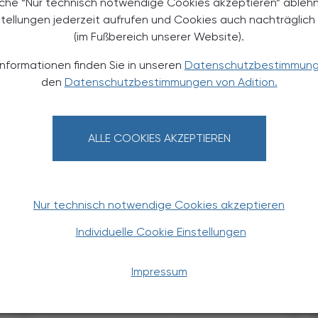
äche “Nur technisch notwendige Cookies akzeptieren” ableh
stellungen jederzeit aufrufen und Cookies auch nachträglic
(im Fußbereich unserer Website).
TERESSIEREN
Informationen finden Sie in unseren
Datenschutzbestimmun
den
Datenschutzbestimmungen von Adition.
ALLE COOKIES AKZEPTIEREN
Nur technisch notwendige Cookies akzeptieren
POLITIK, RECHT, WIRTSCHAFT
05. August 2026
0
Individuelle Cookie Einstellungen
Ulrike Königsberger-Ludwig im
Gespräch
Impressum
„Apotheker sind unverzichtbare
Gesundheitsexperten“