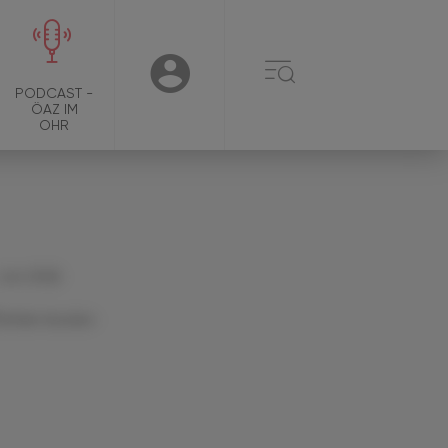
☰
USER
PODCAST -
ÖAZ IM
OHR
 Juni 2026
Artikel drucken