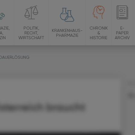
AZIE,
POLITIK,
CHRONIK
E-
KRANKENHAUS-
A,
RECHT,
&
PAPER
PHARMAZIE
ZIN
WIRTSCHAFT
HISTORIE
ARCHIV
 DAUERLÖSUNG
14.
sterreich braucht