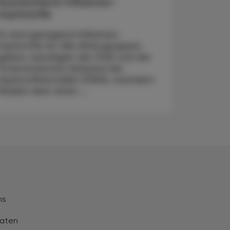
Ausreichend Influenza-
Impfstoffe
Es wird genügend Influenza-
Impfstoffe für alle Altersgruppen
geben, beruhigen die ÖGK und der
Österreichische Verband der
Impfstoffhersteller (ÖVIH), nachdem
Medien über einen ...
ns
aten