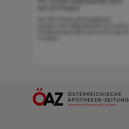
IVF-Fonds Selbstbehalt sinkt
auf 25 Prozent
Der IVF-Fonds soll ausgebaut
werden: Der Selbstbehalt für In-vitro
Fertilisationen (IVF) soll von 30 auf 2
% sinken.