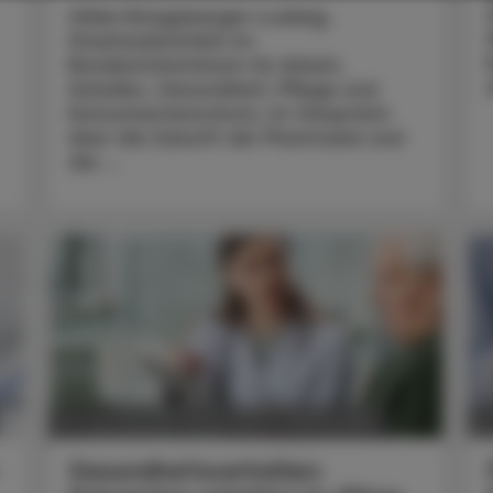
Ulrike Königsberger-Ludwig,
Staatssekretärin im
Bundesministerium für Arbeit,
Soziales, Gesundheit, Pflege und
Konsumentenschutz, im Gespräch
über die Zukunft der Pharmazie und
die ...
POLITIK, RECHT, WIRTSCHAFT
10. Juni 2026
0
Gesundheitsverhalten: