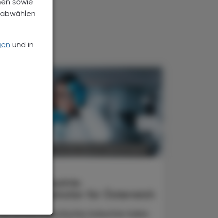
nen sowie
h abwählen
gen
und in
POLITIK, RECHT, WIRTSCHAFT
5. August 2026
Studie
Pharmaindustrie:
Wirtschaftsmotor für Österreich
Die pharmazeutische Industrie habe