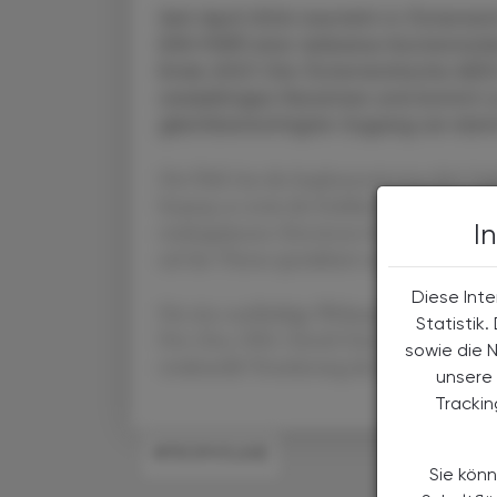
Seit April 2024 besteht in Österrei
(HIV-PrEP) eine teilweise Kostenrück
Ende 2027. Die Österreichische AIDS
zweijähriges Resümee und kommt zu 
gleichberechtigter Zugang sei dami
Die ÖAG hat die Implementierung aktiv begl
hivprep. at sowie die Etablierung von Qualit
I
niedergelassene Ärzt:innen leitliniengerec
auf das Thema spezialisiert und sind auf der
Diese Inte
Für eine nachhaltige Wirkung brauche es jed
Statistik
Priv.-Doz. DDr. David Chromy: „Die medizini
sowie die 
strukturelle Verankerung der PrEP in der R
unsere 
Tracki
#PROPHYLAXE
Sie könn