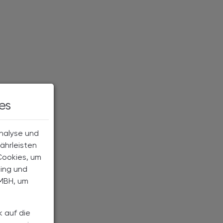
es
Analyse und
ährleisten
Cookies, um
ting und
MBH, um
k auf die