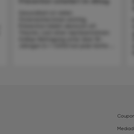
Prävention scheitert im Alltag
Gesundheit ist vielen
Österreicher:innen wichtig,
Prävention bleibt dennoch oft
-
Theorie. Laut einer repräsentativen
5
Gallup-Befragung unter über 18-
Jährigen (n = 1.000) hat jede fünfte ...
Coupo
Mediad