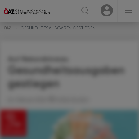
☰
USER
USER
GESUNDHEITSAUSGABEN GESTIEGEN
Auf Rekordniveau
Gesundheitsausgaben
gestiegen
24. Februar 2026
Artikel drucken