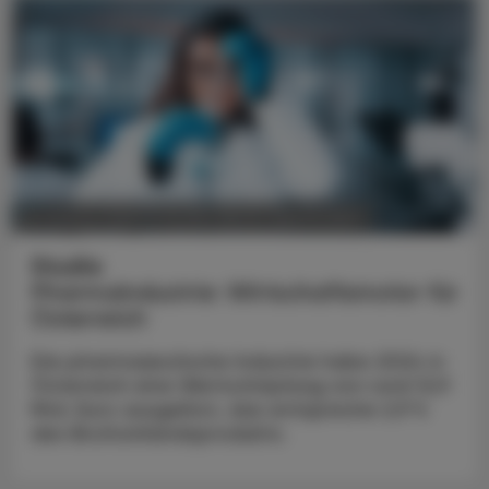
POLITIK, RECHT, WIRTSCHAFT
05. August 2026
Studie
Pharmaindustrie: Wirtschaftsmotor für
Österreich
Die pharmazeutische Industrie habe 2024 in
Österreich eine Wertschöpfung von rund 12,9
Mrd. Euro ausgelöst, das entspreche 2,9 %
des Bruttoinlandsprodukts.