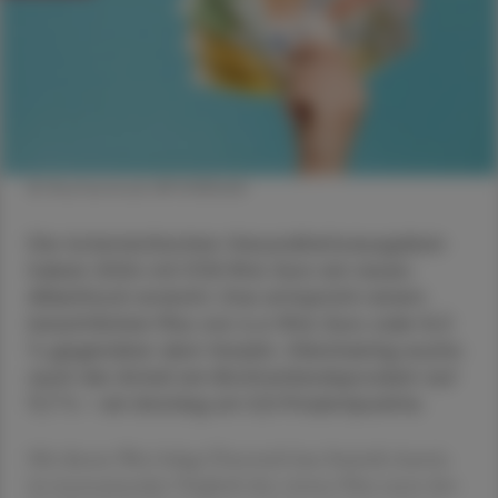
© Shutterstock/APOVERLAG
Die österreichischen Gesundheitsausgaben
haben 2024 mit 57,8 Mrd. Euro ein neues
Allzeithoch erreicht. Das entspricht einem
beachtlichen Plus von 4,4 Mrd. Euro oder 8,3
% gegenüber dem Vorjahr. Gleichzeitig wuchs
auch der Anteil am Bruttoinlandsprodukt auf
11,7 % – ein Anstieg um 0,5 Prozentpunkte.
Mit diesem Wert belegt Österreich laut Statistik Austria
im internationalen Vergleich den vierten Platz unter den