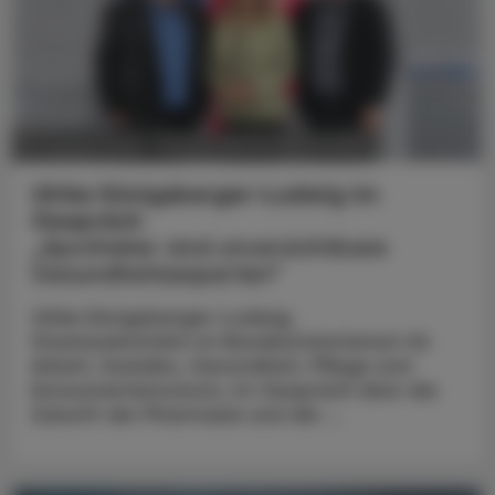
POLITIK, RECHT, WIRTSCHAFT
05. August 2026
Ulrike Königsberger-Ludwig im
Gespräch
„Apotheker sind unverzichtbare
Gesundheitsexperten“
Ulrike Königsberger-Ludwig,
Staatssekretärin im Bundesministerium für
Arbeit, Soziales, Gesundheit, Pflege und
Konsumentenschutz, im Gespräch über die
Zukunft der Pharmazie und die ...