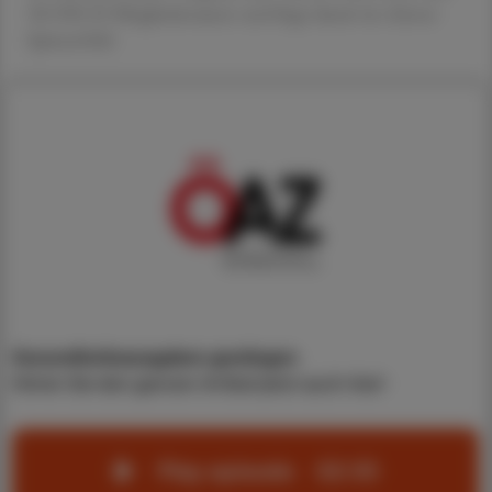
38 OECD-Mitgliedsstaaten und liegt damit im oberen
Spitzenfeld.