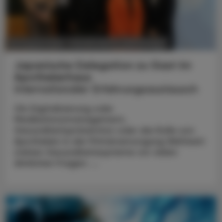
POLITIK, RECHT, WIRTSCHAFT
06. August 2026
Japanische Delegation zu Gast im
Apothekerhaus
Internationaler Erfahrungsaustausch
Ob Digitalisierung oder
Medikationsmanagement,
Gesundheitsprävention oder die Rolle von
Apotheken in der Primärversorgung Weltweit
stehen Gesundheitssysteme vor vielen
ähnlichen Fragen. ...