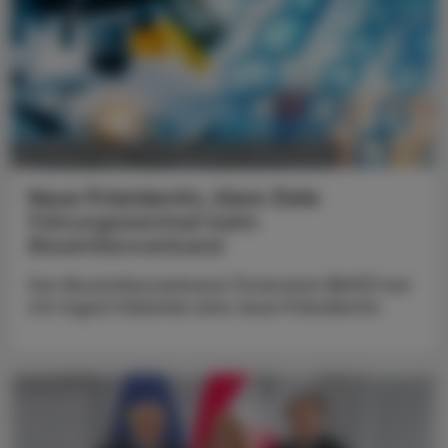
POLITIK, RECHT, WIRTSCHAFT
05. August 2026
Neue Präsidentin, klare Ziele
Führungswechsel beim
Biosimilarsverband
Der Biosimilarsverband Österreich (BiVÖ) hat
mit Ingrid Halamka eine neue Präsidentin.