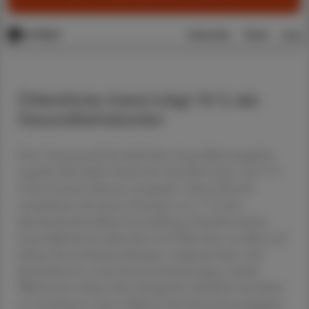
Öffentliche Hand trägt 76 % der
Gesundheitskosten
Den Löwenanteil der laufenden Gesundheitsausgaben
trug die öffentliche Hand mit 43,8 Mrd. Euro, was 75,7
% des Gesamtvolumens entspricht. Dieser Bereich
verzeichnete mit einem Zuwachs von 7,7 % eine
überdurchschnittliche Entwicklung. Statistik-Austria-
Generaldirektorin Manuela Lenk führt dies vor allem auf
höhere Personalaufwendungen, steigende Sach- und
Betriebskosten sowie Honoraranpassungen zurück.
Während in nahezu allen Kategorien deutliche Zuwächse
zu verzeichnen waren, bildeten die Präventionsausgaben