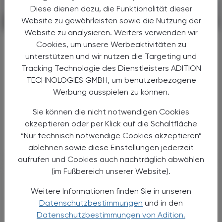
Diese dienen dazu, die Funktionalität dieser
Website zu gewährleisten sowie die Nutzung der
POLITIK, RECHT, WIRTSCHAFT
06. August 2026
Website zu analysieren. Weiters verwenden wir
Gesundheitsreform
Cookies, um unsere Werbeaktivitäten zu
Große Weichenstellung mit blindem
unterstützen und wir nutzen die Targeting und
Fleck
Tracking Technologie des Dienstleisters ADITION
TECHNOLOGIES GMBH, um benutzerbezogene
Nach 13 Verhandlungsstunden haben sich
Werbung ausspielen zu können.
Bund, Länder und Gemeinden in der Nacht
auf den 1. Juli 2026 auf die Grundzüge der
Sie können die nicht notwendigen Cookies
Gesundheitsreform geeinigt. Die
akzeptieren oder per Klick auf die Schaltfläche
Primärversorgung wird massiv ...
“Nur technisch notwendige Cookies akzeptieren”
ablehnen sowie diese Einstellungen jederzeit
aufrufen und Cookies auch nachträglich abwählen
(im Fußbereich unserer Website).
Weitere Informationen finden Sie in unseren
Datenschutzbestimmungen
und in den
Datenschutzbestimmungen von Adition.