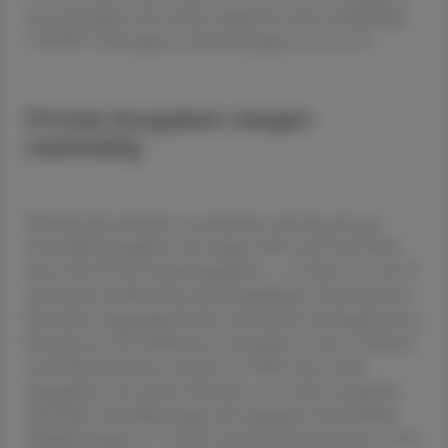
eine Ausnahme: Sie sanken aufgrund weiter rückläufiger
COVID-19-bezogener Aufwendungen um 45,1 %.
Private Ausgaben steigen
zweistellig
Deutlich dynamischer entwickelten sich die privaten
Gesundheitsausgaben: Sie stiegen 2024 auf 14,04 Mrd.
Euro (24,3 % der Gesamtausgaben) – ein Plus von 10,3 %
und damit deutlich über dem langjährigen Durchschnitt.
Besonders ausgeprägt fiel der Anstieg im niedergelassenen
Bereich aus: Für ambulante Leistungen in Arzt-, Facharzt-
und Zahnarztpraxen wurden 1,5 Mrd. Euro mehr
ausgegeben, was einem Zuwachs von 12,8 % entspricht.
Ebenfalls zweistellig stiegen die Ausgaben für häusliche
Pflegeleistungen (+ 11,8 %) und Krankentransporte sowie