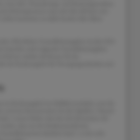
e neue Ziel-, Finanzierungs- und Steuerungsstruktur,
 des Reformprozesses muss aber klar definiert sein,
elche Institution sie dafür berufen hält, führte
enden öffentlichen Gesundheitsausgaben im Jahr 2024
d weiterhin stark steigender Gesundheitsausgaben
ne Reform würden die Kosten für das
eht der Rechnungshof die Versorgungssicherheit und
g
n im Rechnungshof ein Zielbild entwickeln, etwa für
ten und eine Konzentration bei den Spitälern. Danach
erden. Letzter Schritt wäre hier die Information der
werden, dass nur der Strukturwandel eine
 Gesundheitssystem absichern kann", so der recht