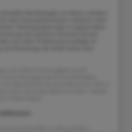
 aktuellen Bemühungen von Bund, Ländern,
für eine Gesundheitsreform offenbar nicht
lichten Themenpapier legt er eigene Ideen
ausrichtung des Systems kommen könnte.
den sich darin 15 Reformvorschläge für
g und Steuerung. Bis 2028 müsse eine
gen zum nächsten Finanzausgleich und der
e nächste Planungsperiode für die Strukturpläne
tzt eine Zielstruktur für das Gesundheitssystem 2040 zu
hten und in die richtigen Bahnen zu lenken", schreibt
s 36-Seiten-Papiers.
definieren
meinsamen Reformwillen von Bund, Ländern,