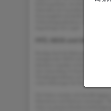
Weitere 
Reform gearbeitet. Aus Sicht des Rechnungs
Zielstruktur der Gesundheitsversorgung u
Finanzausgleich erforderlich", heißt es in de
Vorbereitungsmaßnahmen. Dann ist eine Ri
längerfristiges Ziel vorgibt."
FPÖ, NEOS und Grüne sehen
Bestätigt durch die Mahnungen des Rechnung
mitregierenden NEOS. Jeder echte Reform
Jahrzehnte torpediert worden, kritisierte de
einer Aussendung. Es brauche umgehend St
Verwaltungsstrukturen und einer Finanzieru
weitere Belastungen für Patienten.
Die Grünen wandten sich ebenfalls dagegen
Patientinnen und Patienten auszutragen. "B
Arme von privaten Krankenversicherungen g