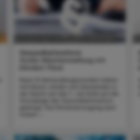
POLITIK, RECHT, WIRTSCHAFT
06. August 2026
0
Gesundheitsreform
Große Weichenstellung mit
blindem Fleck
t
Nach 13 Verhandlungsstunden haben
sich Bund, Länder und Gemeinden in
der Nacht auf den 1. Juli 2026 auf die
Grundzüge der Gesundheitsreform
geeinigt. Die Primärversorgung wird
massiv ...