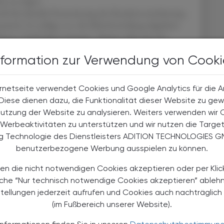
t zu zeigen.
hl die aktuelle Finanzierung der Krankenversicherung
atisch. Er schlägt vor, die Mittelverteilung abgeleitet
Motto "Geld folgt Leistung". Sparen solle man bei
 für Medikamente, weil diese in den letzten
nformation zur Verwendung von Cooki
tswachstum gestiegen seien. Zudem solle "eine sozial
tion von privaten Geldern in das öffentliche
 Selbstbehalte oder sonstige Zuzahlungen der
rnetseite verwendet Cookies und Google Analytics für die 
. Diese dienen dazu, die Funktionalität dieser Website zu gew
Nutzung der Website zu analysieren. Weiters verwenden wir 
Werbeaktivitäten zu unterstützen und wir nutzen die Targe
ng Technologie des Dienstleisters ADITION TECHNOLOGIES G
ce-Indikatoren" einführen, Daten besser erheben und
benutzerbezogene Werbung ausspielen zu können.
g verbessern, die Qualitätssicherung und die
en die nicht notwendigen Cookies akzeptieren oder per Klic
ell "Zuständigkeiten klären und
äche “Nur technisch notwendige Cookies akzeptieren” ableh
stellungen jederzeit aufrufen und Cookies auch nachträglic
man offensichtlich für nicht ganz ausreichend. "Dem
(im Fußbereich unserer Website).
hrere Reformprojekte und Verhandlungsrunden
ird an verschiedenen Teilaspekten und Details einer