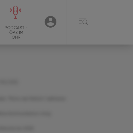
☰
USER
PODCAST -
ÖAZ IM
OHR
 Mai 2026
ker: "Motor der Reform" definieren
fene Kommunikation nötig
tfenster bis 2028