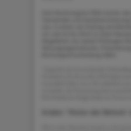
Dem Rechnungshof (RH) reichen die
Gemeinden und Sozialversicherung 
aus. In einem am Freitag veröffent
vor, wie es bis 2040 zu einer Neu
Abgeleitet von seinen Prüfungen fin
Versorgungsstrukturen, Finanzierun
Richtungsentscheidung fallen.
"Angesichts der bevorstehenden Verhandlun
Vorarbeiten für die im Jahr 2030 beginnend
Gesundheit halten wir es für zeitkritisch, je
entwickeln, die Finanzierung daran auszuric
RH-Präsidentin Margit Kraker im Vorwort de
Kraker: "Motor der Reform" 
Wie in vielen Bereichen brauche es den ge