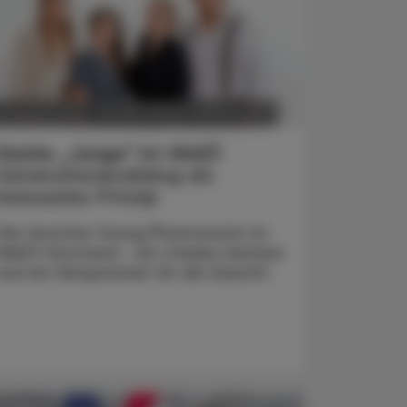
POLITIK, RECHT, WIRTSCHAFT
6. August 2026
Starke „Junge“ im VAAÖ
Generationendialog als
bewusstes Prinzip
Vier Austrian Young Pharmacists im
VAAÖ-Vorstand - ein starkes Zeichen
und ein Versprechen für die Zukunft.