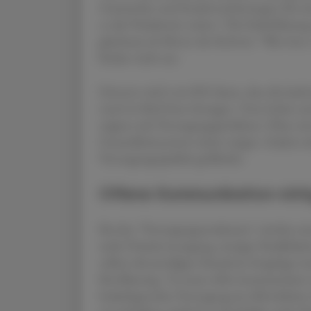
Gemeinden und Sozialversicherungen für ein
so die Präsidentin weiter: "Die Federführung
gleichsam als Motor der Reform." Wen bzw. w
Kraker nicht aus.
Erinnert wird vom RH daran, dass die lauf
rund 44 Mrd Euro betragen. Trotz hoher un
zeigten sich Versorgungsprobleme. Ohne ei
Gesundheitssystem weiter steigen. Zudem si
Versorgungsqualität gefährdet.
Offene Kommunikation nöti
Bei den "Versorgungsstrukturen" möchte ma
mehr Primärversorgung, weniger Parallelitä
sollten die jeweiligen Standorte festgelegt w
Bevölkerung. "Es muss offen kommuniziert 
bedarfsgerechte Versorgung im öffentlichen