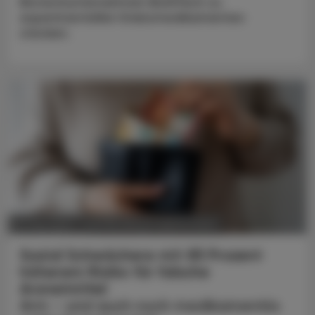
Biotechunternehmen BioNTech zu
experimentellen Krebsmedikamenten
stecken.
POLITIK, RECHT, WIRTSCHAFT
23. Mai 2025
Sozial Schwächere mit 85 Prozent
höherem Risiko für falsche
Arzneimittel
Arm - und auch noch medikamentös