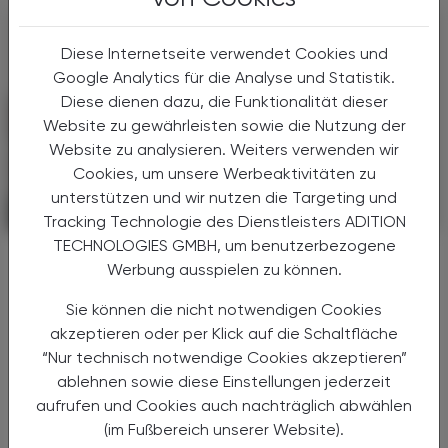
Diese Internetseite verwendet Cookies und
Google Analytics für die Analyse und Statistik.
Diese dienen dazu, die Funktionalität dieser
Website zu gewährleisten sowie die Nutzung der
Website zu analysieren. Weiters verwenden wir
Cookies, um unsere Werbeaktivitäten zu
unterstützen und wir nutzen die Targeting und
POLITIK, RECHT, WIRTSCHAFT
19. August 2025
Tracking Technologie des Dienstleisters ADITION
TECHNOLOGIES GMBH, um benutzerbezogene
Medikamentenpreise
Werbung ausspielen zu können.
Starre Preisregelung gefährdet
Versorgung mit Arzneimitteln
Sie können die nicht notwendigen Cookies
akzeptieren oder per Klick auf die Schaltfläche
Der Verband der pharmazeutischen Industrie
“Nur technisch notwendige Cookies akzeptieren”
Österreichs (PHARMIG) und Generalsekretär
ablehnen sowie diese Einstellungen jederzeit
Mag. Alexander Herzog warnen vor den
aufrufen und Cookies auch nachträglich abwählen
Folgen starrer Preisregelungen.
(im Fußbereich unserer Website).