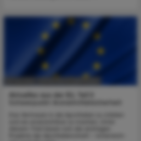
POLITIK, RECHT, WIRTSCHAFT
30. Juni 2025
Aktuelles aus der EU, Teil II
Schwerpunkt Arzneimittelsicherheit
Das Vertrauen in die Apotheken zu stärken
und sie unverzichtbar zu machen. Unter
diesem Titel lassen sich die wichtigen
Projekte der Apothekerschaft – österreich-