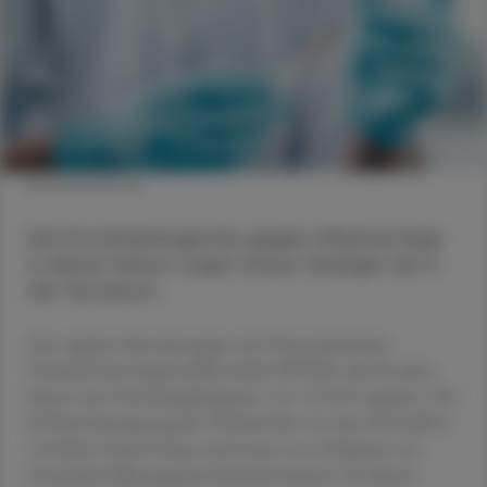
© Shutterstock
Die Durchimpfungsrate gegen Influenza liegt
in dieser Saison sogar etwas niedriger als in
der Vorsaison.
Das ergaben Berechnungen des Österreichischen
Verbands der Impfstoffhersteller (ÖVIH), die für diese
Saison eine Durchimpfungsrate von 13,35 % ergeben. Für
die Berechnung zog der Verband die von den Herstellern
verteilten Dosen heran und setzte sie in Relation zur
Gesamtbevölkerung laut Statistik Austria. Zu diesem