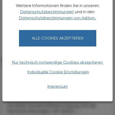
Weitere Informationen finden Sie in unseren
Datenschutzbestimmungen
und in den
Datenschutzbestimmungen von Adition.
ALLE COOKIES AKZEPTIEREN
POLITIK, RECHT, WIRTSCHAFT
02. Juli 2025
Nur technisch notwendige Cookies akzeptieren
Keine Medikamente?
Individuelle Cookie Einstellungen
Kampagne warnt vor Engpässen
Impressum
Mit der Kampagne „Keine Medikamente? Das
ist krank.“ macht der Österreichische
Generikaverband auf die zunehmend
instabile Arzneimittelversorgung und die
Herausforderungen, mit denen ...