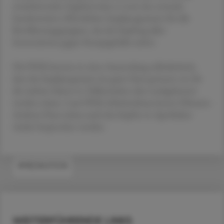
ernüchternden Ergebnis kam es trotz des erstmals
bundesweiten öffentlichen Impfprogramms für alle
Bevölkerungsgruppen, das die Impfung allen
Interessierten gegen Rezeptgebühr anbot.
Die ÖGK betonte in einer Aussendung selbstkritisch,
dass das Impfprogramm ein guter Start gewesen sei, für
die nächste Saison in Teilbereichen aber nachgebessert
werden müsse. Laut ÖGK-Arbeitnehmer:innen-Obmann
Andreas Huss müsse auch das Impfen in Apotheken
wieder besprochen werden.
#MEDIKATION
WEITERFÜHRENDE LINKS