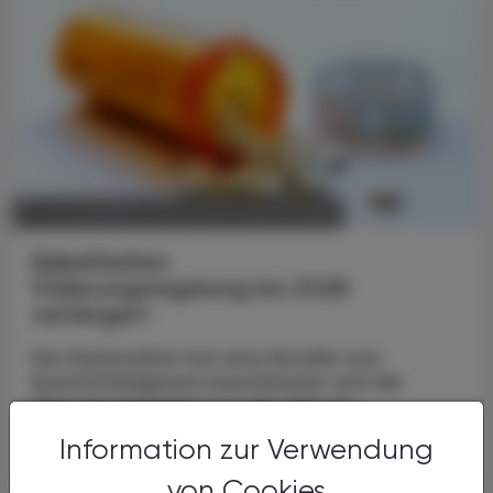
POLITIK, RECHT, WIRTSCHAFT
21. Juli 2026
Substitution
Vidierungsregelung bis 2028
verlängert
Der Nationalrat hat eine Novelle zum
Suchtmittelgesetz beschlossen und die
Übergangsregelung in der Opioid-
Substitution bis Ende 2028 verlängert.
Information zur Verwendung
von Cookies