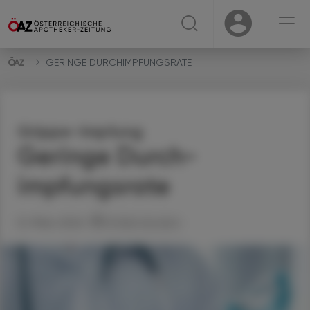
☰
USER
USER
GERINGE DURCH­IMPFUNGSRATE
Grippe-Impfung
Geringe Durch­
impfungsrate
12. März 2024
Artikel drucken