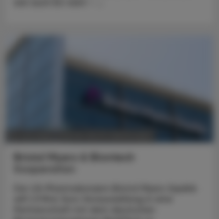
wie auch EU-weit – ...
POLITIK, RECHT, WIRTSCHAFT
18. Juni 2025
Bristol Myers & Biontech
Kooperation
Der US-Pharmakonzern Bristol Myers Squibb
will 1,3 Mrd. Euro Vorauszahlung in eine
Partnerschaft mit dem deutschen