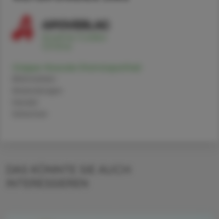
Grippe-Nosode (Homöopathie)
Alternativen
Anwendungen
Handel
Sicherheit
DAS KÖNNTE SIE AUCH
INTERESSIEREN