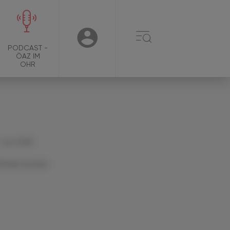
☰
USER
PODCAST -
ÖAZ IM
OHR
 Juni 2025
Artikel drucken