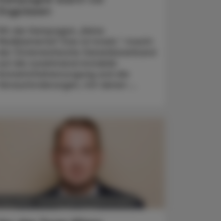
Engpässen
Mit der Kampagne „Keine
Medikamente? Das ist krank.“ macht
der Österreichische Generikaverband
auf die zunehmend instabile
Arzneimittelversorgung und die
Herausforderungen, mit denen ...
POLITIK, RECHT, WIRTSCHAFT
. Mai 2025