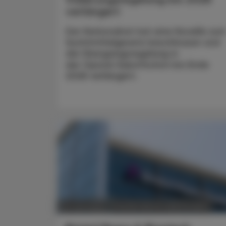
verlängert
Der Nationalrat hat eine Novelle zu
Suchtmittelgesetz beschlossen und
die Übergangsregelung in
der Opioid-Substitution bis Ende
2028 verlängert.
POLITIK, RECHT, WIRTSCHAFT
18. Juni 2025