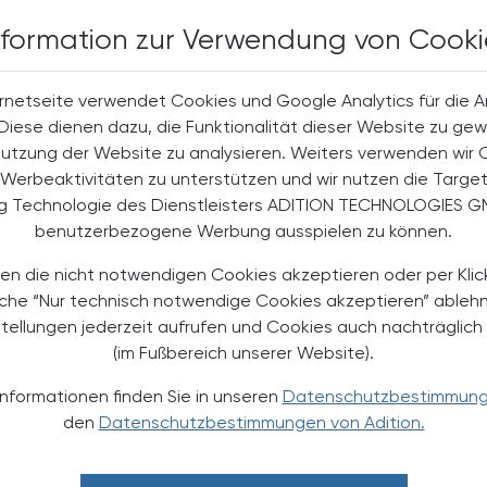
nformation zur Verwendung von Cooki
halte
rnetseite verwendet Cookies und Google Analytics für die 
t-Abonnent:innen
. Diese dienen dazu, die Funktionalität dieser Website zu gew
 aktuellen Couponing-Aktionen
Nutzung der Website zu analysieren. Weiters verwenden wir 
Werbeaktivitäten zu unterstützen und wir nutzen die Targe
 Apotheker-Zeitung informiert
ng Technologie des Dienstleisters ADITION TECHNOLOGIES G
men aus Pharmazie,
its- und Standespolitik.
benutzerbezogene Werbung ausspielen zu können.
en die nicht notwendigen Cookies akzeptieren oder per Klic
NEMENT BESTELLEN
äche “Nur technisch notwendige Cookies akzeptieren” ableh
stellungen jederzeit aufrufen und Cookies auch nachträglic
. UST. zzgl. Versandkosten) für
(im Fußbereich unserer Website).
gabe und Online
Informationen finden Sie in unseren
Datenschutzbestimmun
htline
und
Versand- und Zahlungsbedingung
den
Datenschutzbestimmungen von Adition.
Apotheker-Verlagsgesellschaft m.b.H.