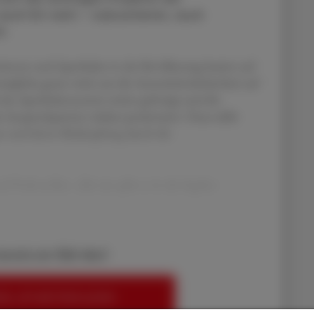
 auch EU-weit – subsumieren, auch
t.
rinnen und Apotheker in der Bevölkerung basiert auf
liche getan wird, um die Arzneimittelsicherheit auf
 das Apothekensystem weiter gefestigt und die
e Ansprechpartner stärker positioniert. Dazu zählt
gen und deren Bekämpfung durch die
 Podroschko: „Bei uns gibt es in der legalen
bereits ein ÖAZ-Abo?
EN, UM WEITERZULESEN