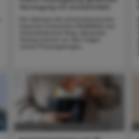
Versorgung mit Arzneimitteln
m
Der Verband der pharmazeutischen
Industrie Österreichs (PHARMIG) und
Generalsekretär Mag. Alexander
Herzog warnen vor den Folgen
starrer Preisregelungen.
POLITIK, RECHT, WIRTSCHAFT
23. Mai 2025
17