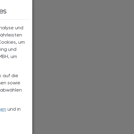
es
Analyse und
ährleisten
Cookies, um
ting und
MBH, um
k auf die
nen sowie
h abwählen
gen
und in