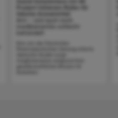
Sozial Schwächere mit 85
Prozent höherem Risiko für
falsche Arzneimittel
Arm - und auch noch
medikamentös schlecht
behandelt
Eine von der Deutschen
n
Pharmazeutischen Zeitung zitierte
dänische Studie sorgt
möglicherweise aufgrund ihrer
gesellschaftlichen Brisanz für
Aufsehen: