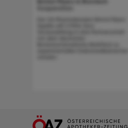
Bristol Myers & Biontech
Kooperation
Der US-Pharmakonzern Bristol Myers
Squibb will 1,3 Mrd. Euro
Vorauszahlung in eine Partnerschaft
mit dem deutschen
Biotechunternehmen BioNTech zu
experimentellen Krebsmedikamente
stecken.