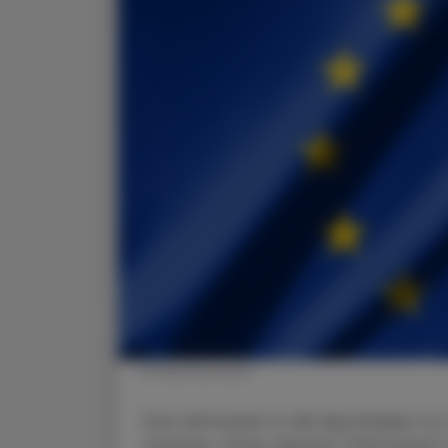
© Shutterstock
Das Vertrauen in die Apotheken zu 
machen. Unter diesem Titel lassen s