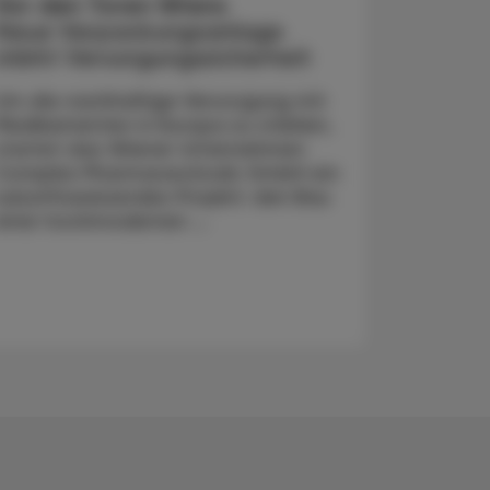
Vor den Toren Wiens
Neue Verpackungsanlage
stärkt Versorgungssicherheit
Um die nachhaltige Versorgung mit
Medikamenten in Europa zu stärken,
startet das Wiener Unternehmen
Complex Pharmaceuticals GmbH ein
zukunftsweisendes Projekt: den Bau
einer hochmodernen ...