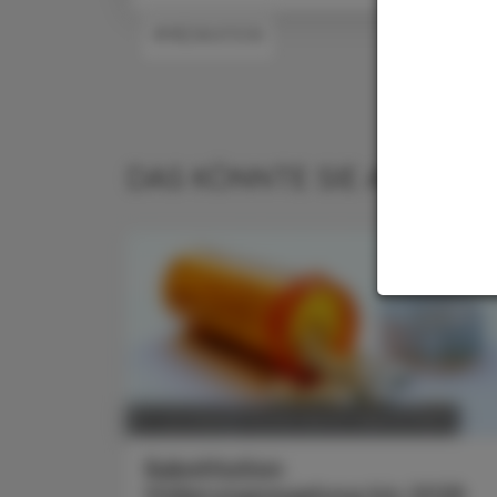
#MEDIKATION
DAS KÖNNTE SIE AUCH IN
POLITIK, RECHT, WIRTSCHAFT
21. Juli 2026
Substitution
Vidierungsregelung bis 2028