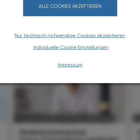
ALLE COOKIES AKZEPTIEREN
Nur technisch notwendige Cookies akzeptieren
Individuelle Cookie Einstellungen
TERESSIEREN
Impressum
POLITIK, RECHT, WIRTSCHAFT
19. August 2025
02
Medikamentenpreise
Starre Preisregelung gefährdet