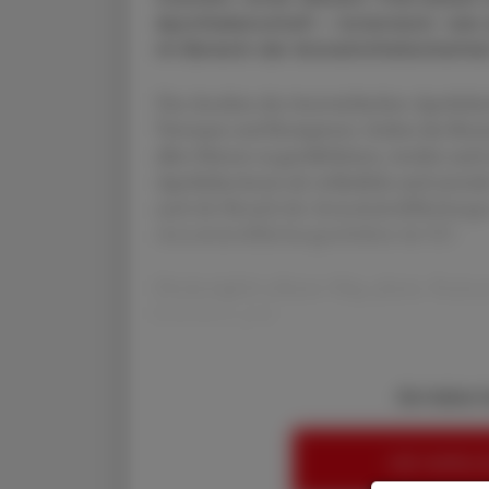
Apothekerschaft – österreich- wie
im Bereich der Arzneimittelsicherhei
Das Ansehen der österreichischen Apotheke
Vertrauen und Kompetenz. Indem das Bestmög
allen Ebenen zu gewährleisten, werden auch
Apotheker:innen als verlässliche und zentral
auch der Bereich der Arzneimittelfälschun
Arzneimittelfälschungsrichtlinie der EU.
Diesbezüglich erläutert Mag. pharm. Raimund
Lieferkette prak
Sie haben 
HIER ANMELD