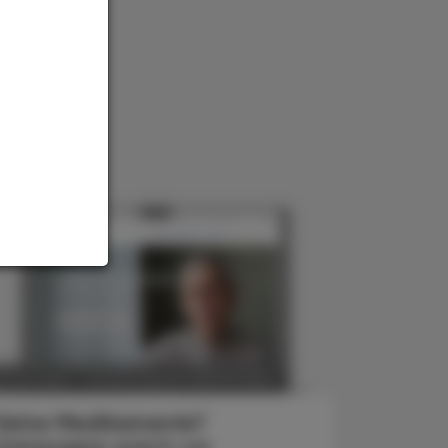
POLITIK, RECHT, WIRTSCHAFT
. Juli 2025
Keine Medikamente?
Kampagne warnt vor