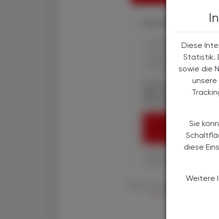
I
Ihre Online-Vorteile:
✔ exklusive Online-In
Diese Inte
✔ gratis für alle Prin
Statistik
✔ Überblick über die
sowie die 
unsere 
Die Österreichische
Tracki
über spannende The
Wirtschaft, Gesundhe
Sie könn
ÖAZ-ABON
Schaltfl
diese Ein
1 Jahr um € 179,– (exkl
Ihre ÖAZ als Printaus
Weitere 
Es gelten die
AGB
,
Datenschutzric
en
der Österreichische 