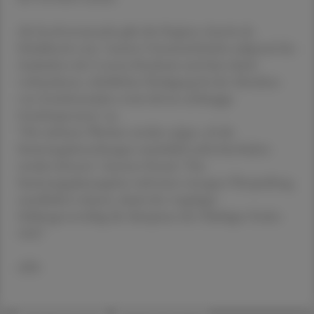
Als Insolvenzursache gibt die Hygiene Austria als
Schuldnerin nun "massive Umsatzeinbrüche aufgrund des
Auslaufens der Corona-Pandemie und dem damit
verbundenen, erheblichen Rückgang bei der Abnahme
von Gesichtsmasken sowie diverse anhängige
Gerichtsprozesse" an.
"Die nächsten Wochen werden zeigen, ob die
Sanierungsbestrebungen tatsächlich aufrechterhalten
werden können", betonte Dostal. "Das
Sanierungsplanangebot wird einer strengen Überprüfung
standhalten müssen, damit der vorgelegte
Zahlungsvorschlag die Akzeptanz der Gläubiger finden
wird."
APA