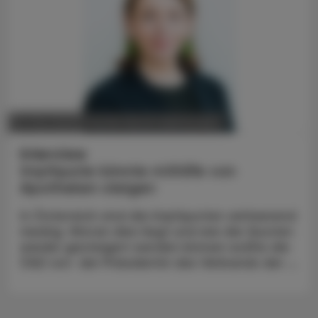
POLITIK, RECHT, WIRTSCHAFT
05. Mai 2025
Interview
Impfquote könnte mithilfe von
Apotheken steigen
In Österreich sind die Impfquoten verheerend
niedrig. Woran dies liegt und wie die Quoten
wieder gesteigert werden können wollte die
ÖAZ von der Präsidentin des Verbands der ...