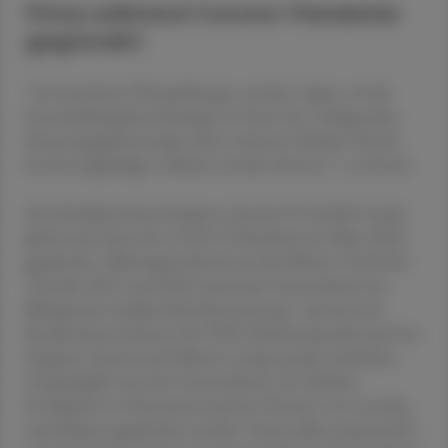
Firma während Corona-Pandemie
gegründet
''Erst konkrete Überprüfungen werden zeigen, ob die
Entschuldungsbestrebungen in Form des vorliegenden
Sanierungsplanantrages ohne weiteren Schaden für die
Insolvenzgläubiger realisiert werden können'', so Dostal
Die Schuldnerfirma Hygiene Austria LP GmbH wurde
gleich zum Start der Covid-19-Pandemie im März 2020
gegründet. Alleineigentümerin ist die Palmers Textil AG.
"Im Jahr 2021 und 2022 stand das Unternehmen im
Blickpunkt medialer Berichterstattung", erinnert der
Kreditschutzverband. Der FFP2-Maskenskandal rund um
Hygiene Austria und Palmers erregte großes Aufsehen.
Ursprünglich war das Unternehmen zur Masken-
Produktion in Österreich als Joint Venture von Lenzing
und Palmers gegründet worden. Nach außen präsentierte