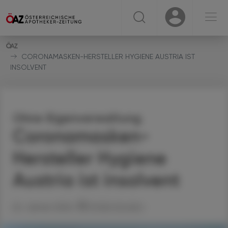
☰
USER
USER
CORONAMASKEN-HERSTELLER HYGIENE AUSTRIA IST
INSOLVENT
Ohne Eigenverwaltung
Coronamasken-
Hersteller Hygiene
Austria ist insolvent
22. Jänner 2024
Artikel drucken