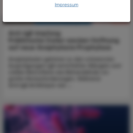
Impressum
KRANKENHAUS-PHARMAZIE
09. März 2026
Anti-IgE-Impfung
Präklinische Daten wecken Hoffnung
auf neue Anaphylaxie‑Prophylaxe
Anaphylaxien gehören zu den schwersten
Ausprägungen IgE‑vermittelter Allergien und
stellen Betroffene wie Behandelnde vor
große Herausforderungen. Während
Anti‑IgE‑Antikörper wie ...