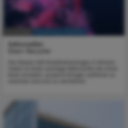
KRANKENHAUS-PHARMAZIE
25. Juni 2025
Salmonellen
Eisen-Recycler
Der Körper hält Krankheitserreger in Schach,
indem er ihnen wichtige Nährstoffe wie etwa
Eisen entzieht, wodurch Erreger aufhören zu
wachsen und sich zu vermehren.