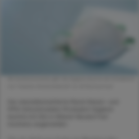
Als Insolvenzursache gibt die Hygiene Austria als Schuldnerin
nun "massive Umsatzeinbrüch" an. © Shutterstock
Der skandalumwitterte Mund-Nasen- und
FFP2-Schutzmasken-Produzent Hygiene
Austria mit Sitz in Wiener Neudorf hat
Insolvenz angemeldet.