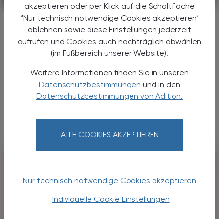
29. Mai 2026
akzeptieren oder per Klick auf die Schaltfläche
“Nur technisch notwendige Cookies akzeptieren”
Übernahme von Catalyst
ablehnen sowie diese Einstellungen jederzeit
Pharmaceuticals
aufrufen und Cookies auch nachträglich abwählen
Angelini wächst mit Milliardenkauf in
(im Fußbereich unserer Website).
den USA
Weitere Informationen finden Sie in unseren
Angelini Pharma, das italienische
Datenschutzbestimmungen
und in den
Familienunternehmen, das Apotheker:innen
Datenschutzbestimmungen von Adition.
hierzulande vor allem durch seine OTC-
Marken bekannt ist, vollzieht mit der
Übernahme von Catalyst Pharmaceuticals ...
ALLE COOKIES AKZEPTIEREN
Nur technisch notwendige Cookies akzeptieren
Individuelle Cookie Einstellungen