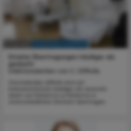
KRANKENHAUS-PHARMAZIE
18. Mai 2025
Direkte Übertragungen häufiger als
gedacht
Infektionsketten von C. Difficile
Clostridioides difficile wird auf
Intensivstationen häufiger als vermutet
direkt von Patient:in zu Patient:in in
unterschiedlichen Zimmern übertragen.