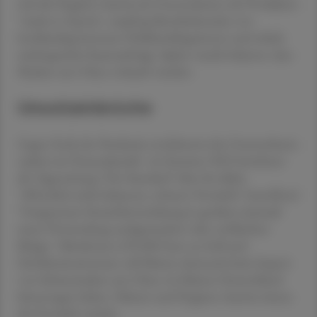
sich die Hygiene Austria als Unternehmen mit Produkten
"made in Austria", empfing Betriebsbesuche von
hochkarätig besetzten Politikerdelegationen und erhielt
umfangreiche Staatsaufträge. Später wurde bekannt, dass
Masken aus China verkauft wurden.
Umsatzeinbrüche
Gegen Ende der Pandemie erschütterte das Unternehmen
zudem ein Finanzskandal - im Sommer 2022 berichtete
die Tageszeitung "Der Standard" über bis dahin
"öffentlich nicht bekannte, schwere Vorwürfe" betreffend
"fortgesetzter Steuerhinterziehung in großem Ausmaß
unter Verwendung nachgemachter oder verfälschter
Belege". Mindestens 693.000 Euro an Zoll und
Einfuhrumsatzsteuer soll Palmers demnach beim Import
von Schutzmasken aus China via Palmers Deutschland
hinterzogen haben. Palmers und Hygiene Austria wiesen
die Vorwürfe zurück.