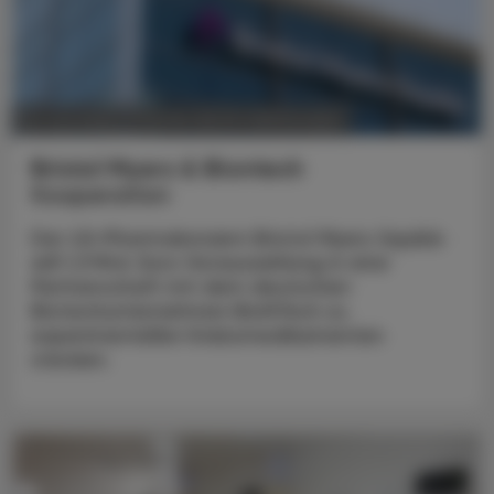
POLITIK, RECHT, WIRTSCHAFT
18. Juni 2025
Bristol Myers & Biontech
Kooperation
Der US-Pharmakonzern Bristol Myers Squibb
will 1,3 Mrd. Euro Vorauszahlung in eine
Partnerschaft mit dem deutschen
Biotechunternehmen BioNTech zu
experimentellen Krebsmedikamenten
stecken.