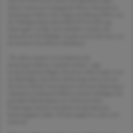
Über die 100-Prozent-Tochter des Wäscheherstellers
Palmers wurde am Landesgericht Wiener Neustadt ein
Sanierungsverfahren ohne Eigenverwaltung eröffnet, wie
der Gläubigerschutzverband KSV1870 am Montag
bekanntgab. 5,2 Mio. Euro Schulden verteilen sich
demnach auf 30 Gläubiger. Es gebe nur (noch) einen von
der Insolvenz betroffenen Mitarbeiter
''Die Aktiva müssen erst im Rahmen des
Sanierungsverfahrens ermittelt werden'', sagte
Insolvenzexpertin Brigitte Dostal zur APA. Es gebe noch
ein Warenlager, aber dessen Bewertung stehe noch aus.
Die Firma will das Unternehmen nach einer Sanierung in
reduziertem Umfang fortführen und den Gläubigern die
gesetzliche Mindestquote von 20 Prozent ihrer
Forderungen binnen zwei Jahren ab Annahme des
Sanierungsplans zahlen. Ob das möglich ist, steht noch
nicht fest.