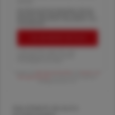
Aktionen
Die Österreichische Apotheker-Zeitung
informiert über spannende Themen aus
Pharmazie, Wirtschaft, Gesundheits- und
Standespolitik.
ÖAZ-ABONNEMENT BESTELLEN
1 Jahr um € 179,– (exkl. UST. zzgl.
Versandkosten) für Ihre ÖAZ als
Printausgabe und Online
Es gelten die
AGB
,
Datenschutzrichtline
und
Versand- und
Zahlungsbedingungen
der Österreichische Apotheker-
Verlagsgesellschaft m.b.H.
DAS KÖNNTE SIE AUCH