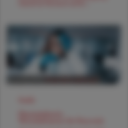
Zukunft der Pharmazie und die ...
05. August 2026
POLITIK, RECHT, WIRTSCHAFT
Studie
Pharmaindustrie:
Wirtschaftsmotor für Österreich