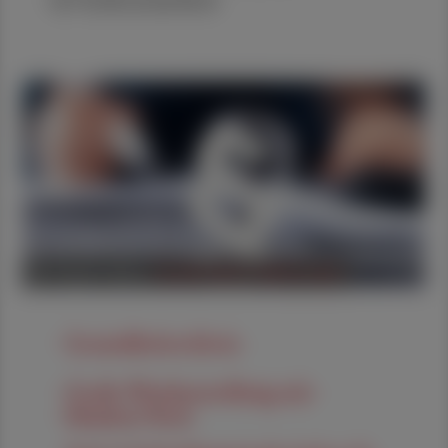
INTERESSIEREN
06. August 2026
POLITIK, RECHT, WIRTSCHAFT
Gesundheitsreform
Große Weichenstellung mit
blindem Fleck