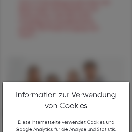
Nach 13 Verhandlungsstunden haben sich
Bund, Länder und Gemeinden in der
Nacht auf den 1. Juli 2026 auf die
Grundzüge der Gesundheitsreform
geeinigt. Die Primärversorgung wird
massiv ...
Information zur Verwendung
von Cookies
06. August 2026
POLITIK, RECHT, WIRTSCHAFT
Diese Internetseite verwendet Cookies und
Google Analytics für die Analyse und Statistik.