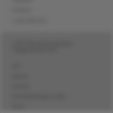
Newsletter
Cookie Präferenzen
© 2025 Österreichische Apotheker-
Verlagsgesellschaft m.b.H.
AGB
Impressum
Datenschutz
Datenschutzbestimmungen von Adition
Über uns