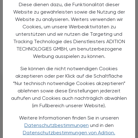
Starke „Junge“ im VAAÖ
Diese dienen dazu, die Funktionalität dieser
Website zu gewährleisten sowie die Nutzung der
Generationendialog als bewusstes
Website zu analysieren. Weiters verwenden wir
Prinzip
Cookies, um unsere Werbeaktivitäten zu
unterstützen und wir nutzen die Targeting und
Vier Austrian Young Pharmacists im
Tracking Technologie des Dienstleisters ADITION
VAAÖ-Vorstand - ein starkes Zeichen und
TECHNOLOGIES GMBH, um benutzerbezogene
ein Versprechen für die Zukunft.
Werbung ausspielen zu können.
Sie können die nicht notwendigen Cookies
akzeptieren oder per Klick auf die Schaltfläche
“Nur technisch notwendige Cookies akzeptieren”
ablehnen sowie diese Einstellungen jederzeit
aufrufen und Cookies auch nachträglich abwählen
(im Fußbereich unserer Website).
Weitere Informationen finden Sie in unseren
Datenschutzbestimmungen
und in den
Datenschutzbestimmungen von Adition.
06. August 2026
POLITIK, RECHT, WIRTSCHAFT