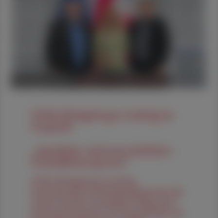
05. August 2026
POLITIK, RECHT, WIRTSCHAFT
Ulrike Königsberger-Ludwig im
Gespräch
„Apotheker sind unverzichtbare
Gesundheitsexperten“
Ulrike Königsberger-Ludwig,
Staatssekretärin im Bundesministerium für
Arbeit, Soziales, Gesundheit, Pflege und
Konsumentenschutz, im Gespräch über die