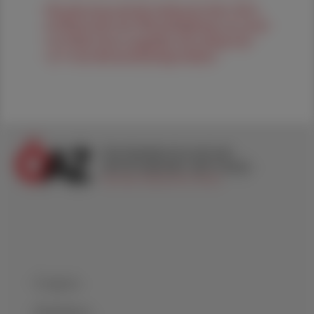
Die pharmazeutische Industrie habe 2024
in Österreich eine Wertschöpfung von rund
12,9 Mrd. Euro ausgelöst, das entspreche
2,9 % des Bruttoinlandsprodukts.
Coupons
Mediadaten