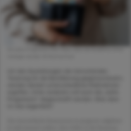
Die kalte Progression führt dazu, dass die Reallöhne immer
niedriger werden. © Shutterstock
Um den Auswirkungen der herrschenden
Teuerung für die Bevölkerung gegenzusteuern,
werden derzeit unterschiedliche Maßnahmen
ergriffen. Unter anderem soll auch die „kalte
Progression“ abgeschafft werden. Was aber
ist das eigentlich?
Das österreichische Steuersystem ist progressiv aufgebaut:
Je mehr jemand verdient, desto höher ist der Steuersatz,