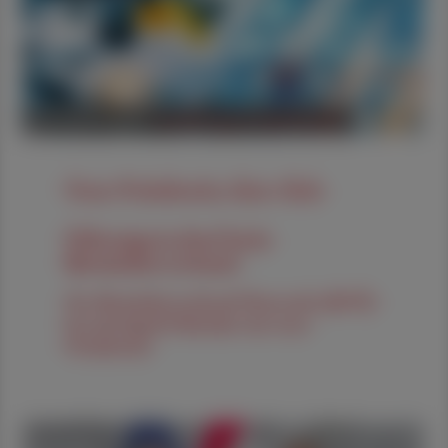
05. August 2026
POLITIK, RECHT, WIRTSCHAFT
Neue Präsidentin, klare Ziele
Führungswechsel beim
Biosimilarsverband
Der Biosimilarsverband Österreich (BiVÖ)
hat mit Ingrid Halamka eine neue
Präsidentin.