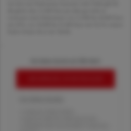
mit dem sein Einkommen besteuert wird. Dabei gilt für
alle gleich, dass 11.000 Euro pro Jahr gar nicht zu
versteuern sind, Einkommen von 11.000 bis 18.000 Euro
mit 20 %, von 18.000 bis 31.000 Euro mit 32,5 %, weitere
Stufen finden Sie in der Tabelle.
<
Sie haben bereits ein ÖAZ-Abo?
HIER ANMELDEN, UM WEITERZULESEN
Ihre Online-Vorteile:
✔ exklusive Online-Inhalte
✔ gratis für alle Print-Abonnent:innen
✔ Überblick über die aktuellen Couponing-