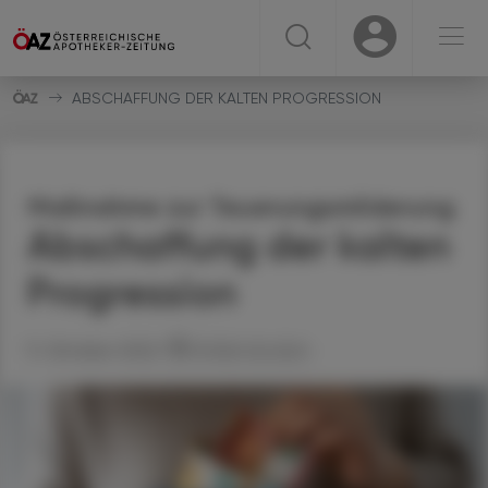
☰
USER
USER
ABSCHAFFUNG DER KALTEN PROGRESSION
Maßnahme zur Teuerungsmilderung
Abschaffung der kalten
Progression
11. Oktober 2022
Artikel drucken