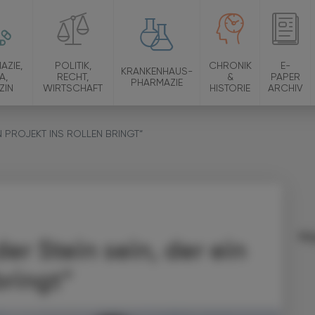
AZIE,
POLITIK,
CHRONIK
E-
KRANKENHAUS-
A,
RECHT,
&
PAPER
PHARMAZIE
ZIN
WIRTSCHAFT
HISTORIE
ARCHIV
IN PROJEKT INS ROLLEN BRINGT“
Ma
er Stein sein, der ein
bringt“