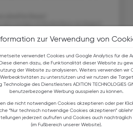
 aktuell im Einsatz?
r, dort versorgen wir Krankenhäuser mit dringend
tützen wir eine Gesundheitsstation im Bundesstaat
sorgung der Ambulanz sowie das Warenlager der
nformation zur Verwendung von Cooki
n, die NGO SONNE-International stellt den übrigen
Ziel ist es, unsere Arbeit dort zu intensivieren und
rnetseite verwendet Cookies und Google Analytics für die 
Umkreis von 100 km einzigen medizinischen
. Diese dienen dazu, die Funktionalität dieser Website zu gew
n wir zudem ein weiteres Projekt in Nigeria. Eine
Nutzung der Website zu analysieren. Weiters verwenden wir 
 Schwaiger errichtet dort ein Krankenhaus in einem
Werbeaktivitäten zu unterstützen und wir nutzen die Targe
izinischer Versorgung haben. Unser Ziel ist es, die
ng Technologie des Dienstleisters ADITION TECHNOLOGIES G
olleginnen mit langjähriger Krankenhauserfahrung
benutzerbezogene Werbung ausspielen zu können.
au der Krankenhausapotheke eingebunden und schaffen
stische Grundlage für den Betrieb. Die
en die nicht notwendigen Cookies akzeptieren oder per Klic
2026 vorgesehen.
äche “Nur technisch notwendige Cookies akzeptieren” ableh
stellungen jederzeit aufrufen und Cookies auch nachträglic
nach dem Gießkannenprinzip,
(im Fußbereich unserer Website).