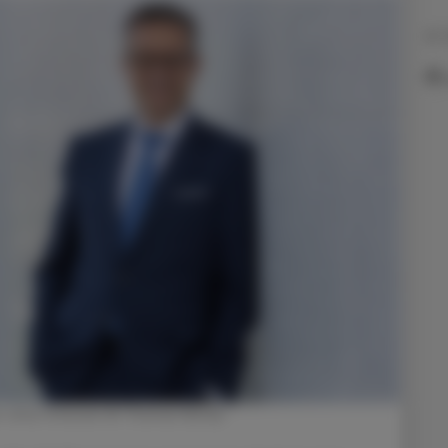
21.
er ohne Grenzen © Thomas Karolyi