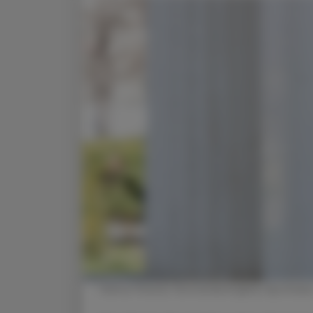
Helmut Kneissl, Vorstandsmitglied, Apothek