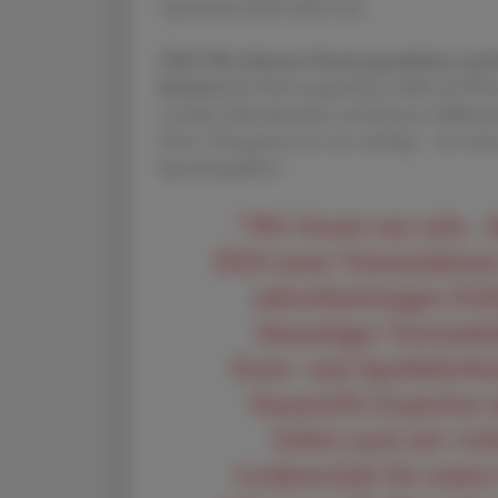
Apothekerschaft dabei sein.
ÖAZ Wie können Partnerapotheken nachvol
Kneissl
Jede Partnerapotheke erhält auf Wun
erstellen Jahresberichte und können Bildmat
Diese Transparenz ist uns wichtig – wir w
Spendengeldern.
“Wir freuen uns sehr, d
2024 unser Vorstandsteam 
jahrzehntelangen Erfa
ehemaliger Vorstandsd
Ärzte- und Apothekerban
finanzielle Expertise 
Arbeit auch mit viel
Leidenschaft für unser