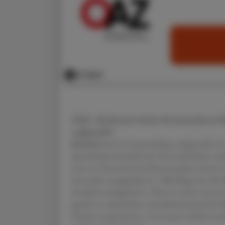
ÖAZ Als Kassier haben Sie besonderen Ein
aufgestellt?
Kneissl
AoG ist finanziell gut aufgestellt. S
Spendenbereitschaft der österreichischen Ap
man in Österreich bei Katastrophen immer w
besonders ausgeprägt ist. Allerdings hat die
deutlich nachgelassen. Dies ist neben unser
gezielt an Apotheken und pharmazeutische B
Partner zu gewinnen. Um unsere Arbeit nac