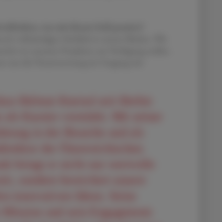
lziehen, was mit ihrem Geld passiert?
sch vollständigen Einblick in unsere Bücher. Wir
erial von unseren Projekten zur Verfügung stellen.
issen um die Verantwortung im Umgang mit
ass Helmut Kneissl seit Herbst
als Kassier verstärkt. Mit seiner
hrung in der Branche und als
irektor der Österreichischen
k bringt er nicht nur wertvolle
mit, sondern bereichert unsere
en innovativen Ideen. Seine
e Mission und sein Engagement