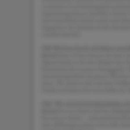
verschiedene Unterstützungspakete geschnür
Gegenleistung können Apotheken mit ihrer
beim Social-Media-Auftritt und je nach Pake
Engagement der Apotheke bei den Kund:innen
steuerlich absetzbar.
ÖAZ Was kann bereits mit kleinen monat
Kneissl
Schon 50 Euro können der Stein sein
Nigeria-Projekt ist das beste Beispiel: Eine 
Krankenhaus für ein ganzes Einzugsgebiet. Wi
Arzneimittelprobleme der ganzen Welt lösen
leisten. Wir arbeiten nicht nach dem Gießk
Projekte und bauen dort etwas Solides auf. 
ÖAZ Wie wird die Kontaktaufnahme mit
Kneissl
Der erste Schritt wird eine Mailinga
Ressourcen erlauben – auch persönliche Be
beim APOkongress präsent und wollen künft