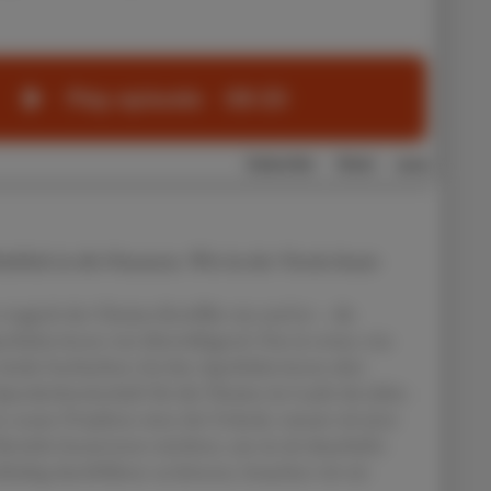
blick in die Finanzen. Wie ist der Verein heute
o tragisch der Ukraine-Konflikt war und ist – die
otheker:innen war überwältigend. Das ist etwas, was
ieder beobachtet, bei den Apotheker:innen aber
 Spendenbereitschaft für die Ukraine im Laufe der Jahre
en neuen Projekten einer der Gründe, warum wir jetzt
etriebe herantreten möchten, um sie als dauerhafte
hhaltig durchführen zu können, brauchen wir ein