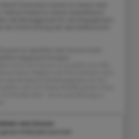
(AoG) Österreich startet im Herbst eine
. Helmut Kneissl ist daran federführend
 über die Beweggründe für sein Engagement,
e die Unterstützung der Apothekerschaft
 Vorstand von Apotheker ohne Grenzen (AoG)
amtlichen Engagement bewogen?
eben immer mit Finanzen zu tun gehabt und wollte
ährend meiner Tätigkeit in der Österreichischen Ärzte-
amen Spendenaktionen Berührungspunkte mit AoG
t geleistet wird. Der Ukraine-Konflikt gab dem Verein
 mit Herzblut dabei – das hat mich überzeugt, in
en.