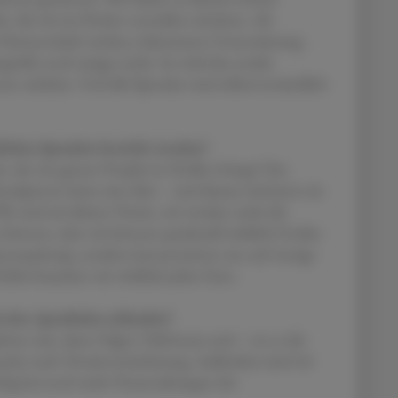
t, die wir im Herbst vorstellen möchten. Als
 Partnerschaft werben, bekommen Unterstützung
tgröße noch einiges mehr. So wird das soziale
 sichtbar. Und alle Spenden sind selbstverständlich
lichen Spenden bewirkt werden?
, der ein ganzes Projekt ins Rollen bringt! Das
Einzelperson hatte eine Idee – und daraus wird jetzt ein
r sind ein kleiner Verein, wir werden nicht die
 können, aber wir können punktuell wirklich Großes
annenprinzip, sondern konzentrieren uns auf wenige
Dafür brauchen wir wirklich jeden Euro.
 den Apotheken ablaufen?
ktion sein, dann folgen Telefonate und – wo es die
suche nach Terminvereinbarung. Außerdem sind wir
ig bei noch mehr Veranstaltungen der