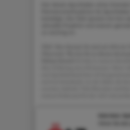
Der Verein Apotheker ohne Grenzen 
Partnerschaftsaktion für Apotheken
beteiligt. Die ÖAZ sprach mit ihm
aktuelle Projekte und warum gerad
so wichtig ist.
ÖAZ Herr Kneissl, Sie sind seit 2024 im
Österreich. Was hat Sie zu diesem ehren
Helmut Kneissl
Ich habe in meinem Berufsl
diese Erfahrung sinnvoll einsetzen. Schon w
und Apothekerbank hatte ich bei gemeins
und war beeindruckt von der Arbeit, die dor
enormen Auftrieb. Viele Menschen sind hier
meinem Ruhestand bei den AoG mitzuwirk