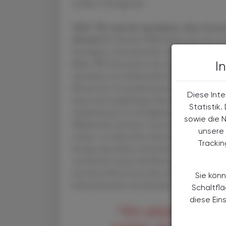
stabiles Grundgerüst.
ÖAZ Wo sind die Apotheker ohne Grenzen
Kneissl
Die Ukraine-Hilfe läuft nach wie vo
benötigten Arzneimitteln. In Indien unters
Bihar: Wir finanzieren die Arzneimittelver
I
Apotheke seit mittlerweile fast zwei Jahre
Betrieb der Gesundheitsstation sicher. Unser 
Diese Inte
damit den langfristigen Bestand dieser im 
Statistik
Anlaufstation zu ermöglichen. Aktuell starte
sowie die 
Waldviertler Initiative rund um Dr. Günther
unsere 
Gebiet, wo Menschen keinerlei Zugang zu med
Tracki
dortige Apotheke zu betreiben. Zwei AoG-K
sind derzeit eng in die Planung und den B
mit ihrem Know-how die rechtliche und logi
Sie könn
Inbetriebnahme des Krankenhauses ist für 
Schaltfl
diese Ein
“Wir arbeiten nicht 