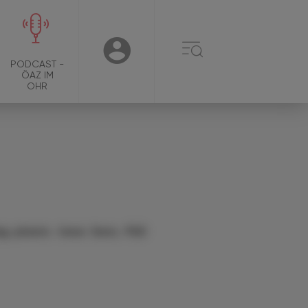
☰
USER
PODCAST -
ÖAZ IM
OHR
g. pharm. Irene Senn, PhD