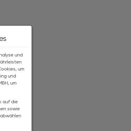
es
Analyse und
ährleisten
Cookies, um
ting und
MBH, um
k auf die
nen sowie
h abwählen