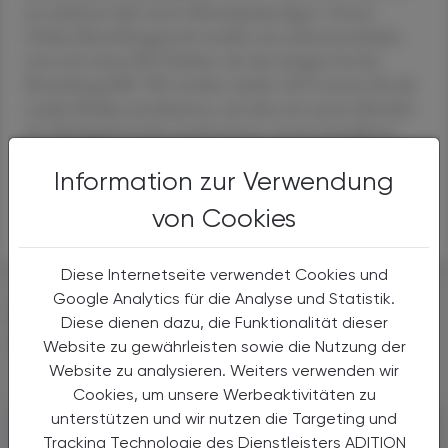
im nächsten Jahr einen Schwerpunkt legen. Unsere
Online-Bewerbungstools werden wir weiterentwickeln:
etwa mit einem KI-Chatbot, der den Jungen bei der
Bewerbung hilft. Wir werden wieder viel Content für die
soziale Medien produzieren, mit dem wir unsere Betriebe
als Arbeitgebermarke positionieren. Unsere bewährten
Schulkooperationen werden fortgeführt und wir werden
Information zur Verwendung
Influencer:innen für uns sprechen lassen, um nur einige
Beispiele zu nennen.
von Cookies
Diese Internetseite verwendet Cookies und
Google Analytics für die Analyse und Statistik.
DAS KÖNNTE SIE AUCH
Diese dienen dazu, die Funktionalität dieser
INTERESSIEREN
Website zu gewährleisten sowie die Nutzung der
Website zu analysieren. Weiters verwenden wir
Cookies, um unsere Werbeaktivitäten zu
unterstützen und wir nutzen die Targeting und
Tracking Technologie des Dienstleisters ADITION