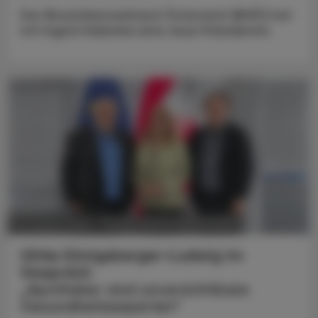
Der Biosimilarsverband Österreich (BiVÖ) hat
mit Ingrid Halamka eine neue Präsidentin.
POLITIK, RECHT, WIRTSCHAFT
05. August 2026
Ulrike Königsberger-Ludwig im
Gespräch
„Apotheker sind unverzichtbare
Gesundheitsexperten“