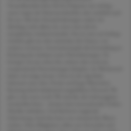
Versandhandelsverbot für Rx-Präparate war wichtig –
zuerst wegen der Patientensicherheit, aber natürlich auch
für uns. Mit den Herausforderungen stehen wir
allerdings nicht alleine da, wenn man sich im
europäischen Ausland umsieht. Das ist zwar nur bedingt
tröstlich, gibt uns aber zumindest die Chance, von
anderen zu lernen. International geht die Entwicklung in
Richtung des Ausbaus neuer Dienstleistungen. Da
bewegen wir uns schon hin, müssen aber noch um
entsprechende Honorierungen kämpfen. Im Wettbewerb
haben wir einige Atouts. Etwa: In der Apotheke
bekommt man ohne Termin und lange Wartezeiten
Beratung durch akademisch ausgebildetes Personal. Wo
gibt es das sonst noch? Wir sind die, die Lieferengpässe
unmittelbar lösen – da kann kein internationaler Online-
Händler mithalten. Und Stichwort magistrale
Zubereitung: Auch hier kann uns niemand das Wasser
reichen. Diese Fähigkeiten sollten uns Zuversicht und