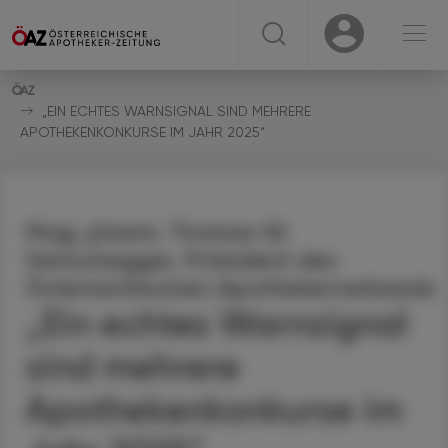
☰
USER
USER
„EIN ECHTES WARNSIGNAL SIND MEHRERE
APOTHEKENKONKURSE IM JAHR 2025“
Mag. pharm. Thomas W.
Veitschegger, Präsident des
Österreichischen Apothekerverbands
„Ein echtes Warnsignal
sind mehrere
Apothekenkonkurse im