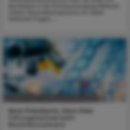
Apotheken in der Primärversorgung Weltweit
stehen Gesundheitssysteme vor vielen
ähnlichen Fragen. ...
POLITIK, RECHT, WIRTSCHAFT
05. August 2026
Neue Präsidentin, klare Ziele
Führungswechsel beim
Biosimilarsverband