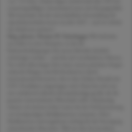
von 7,55 Euro. Zudem liegen mittlerweile über 50 % der
erstattungsfähigen Arzneimittel unter der Rezeptgebühr.
Wie beurteilen Sie die wirtschaftliche Entwicklung für
Apothekeninhaber:innen im Jahr 2025 – und wo drückt
der Schuh am meisten?
Mag. pharm. Thomas W. Veitschegger
Wir befinden
uns leider in einer Situation, in der die
Rahmenbedingungen für unsere Betriebe deutlich
schwieriger werden – und das auf verschiedenen Ebenen.
Vor nicht allzu langer Zeit waren unsere primären Sorgen
sinkende Margen und die Konkurrenz durch
internationale Konzerne, die in den Online-Handel mit
OTC-Produkten eingestiegen sind. Dazu hat sich nun
eine anhaltend schlechte Konjunkturlage gesellt, die die
gesamte österreichische Wirtschaft trifft. Gleichzeitig
müssen wir immens hohe Lasten bei der Vorfinanzierung
von hochpreisigen Medikamenten stemmen. Diese
Medikamente sind ungeheuer wichtig für die Versorgung
schwerkranker Menschen. Weil wir aber bei einzelnen