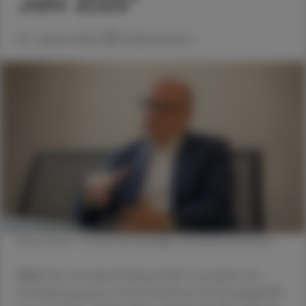
Jahr 2025“
05. Jänner 2026
Artikel drucken
Mag. pharm. Thomas Veitschegger © Renée Del Missier
ÖAZ
Das Generika-Preisband 2025 verschärfte den
Preisdruck, genauso wie das Einfrieren der Rezeptgebühr