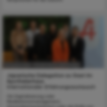
POLITIK, RECHT, WIRTSCHAFT
06. August 2026
Japanische Delegation zu Gast im
Apothekerhaus
Internationaler Erfahrungsaustausch
Ob Digitalisierung oder
Medikationsmanagement,
Gesundheitsprävention oder die Rolle von