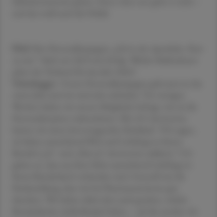
Selbstbewusstsein geben. Denn ohne uns geht es nicht –
und das weiß auch die Politik.
ÖAZ
Ihre Personalkampagne „Job in der Apotheke. Passt
zu mir.“ läuft seit 2023 mit Erfolg. Welche Maßnahmen
plant der Verband für das Jahr 2026?
Veitschegger
Unsere Personalkampagne geht jetzt in das
vierte Jahr und wir sind sehr zufrieden. Vor wenigen
Wochen haben wir unsere Mitglieder befragt, wie sie die
Personalsituation wahrnehmen. Mit 455 Antworten
hatten wir einen hervorragenden Rücklauf. 70 % sagen,
sie haben ausreichend PKA und Lehrlinge in ihrem
Betrieb („Ja“- und „Eher ja“-Antworten addiert). 72 %
gaben an, dass aus ihrer Sicht ausreichend Lehrlinge in
ihrem Bundesland vorhanden sind. Generell war die
Rückmeldung, dass wir bei Pharmazeut:innen gut
dastehen. Wir haben dabei aber auch gesehen, welche
Bundesländer Aufholbedarf haben – auf die werden wir