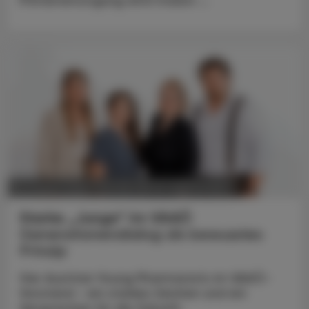
POLITIK, RECHT, WIRTSCHAFT
06. August 2026
Starke „Junge“ im VAAÖ
Generationendialog als bewusstes
Prinzip
Vier Austrian Young Pharmacists im VAAÖ-
Vorstand - ein starkes Zeichen und ein
Versprechen für die Zukunft.