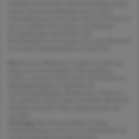
Packungen tausende Euro teilweise wochenlang auslegen
müssen, belastet das die Betriebe massiv. In dieser
Gemengelage kommen wir immer mehr unter Druck und
tun uns natürlich immer schwerer, unverzichtbare
Vorsorgeleistungen wie die Nacht- und
Bereitschaftsdienste zu finanzieren. Ein echtes Warnsignal
sind mehrere Apothekenkonkurse im Jahr 2025.
ÖAZ
Der OTC-Wettbewerb verschärft sich 2026: dm
drängt in den Versandhandel, Online-Apotheken
wachsen, andererseits schützt das Rx-Versandverbot im
Regierungsprogramm die Apotheken bei
verschreibungspflichtigen Medikamenten. Wie können
sich Apotheken 2026 in diesem verschärften Wettbewerb
behaupten und welche Alleinstellungsmerkmale sind
essenziell?
Veitschegger
Wir stehen tatsächlich vor einigen
Herausforderungen, auch wenn es Lichtblicke gibt: Das
von der Bundesregierung festgeschriebene