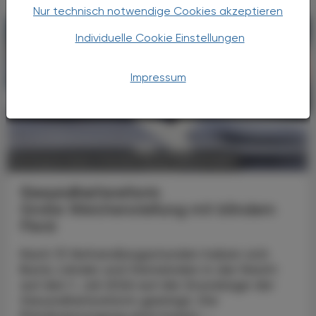
Nur technisch notwendige Cookies akzeptieren
Individuelle Cookie Einstellungen
Impressum
POLITIK, RECHT, WIRTSCHAFT
06. August 2026
Gesundheitsreform
Große Weichenstellung mit blindem
Fleck
Nach 13 Verhandlungsstunden haben sich
Bund, Länder und Gemeinden in der Nacht
auf den 1. Juli 2026 auf die Grundzüge der
Gesundheitsreform geeinigt. Die
Primärversorgung wird massiv ...