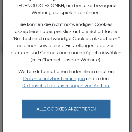
TECHNOLOGIES GMBH, um benutzerbezogene
Werbung ausspielen zu können.
Sie können die nicht notwendigen Cookies
akzeptieren oder per Klick auf die Schaltfläche
“Nur technisch notwendige Cookies akzeptieren”
ablehnen sowie diese Einstellungen jederzeit
POLITIK, RECHT, WIRTSCHAFT
07. August 2026
aufrufen und Cookies auch nachträglich abwählen
Gehaltskasse Inside
(im Fußbereich unserer Website).
Transparenz, Dialog und ein Blick in
Weitere Informationen finden Sie in unseren
die Zukunft
Datenschutzbestimmungen
und in den
Datenschutzbestimmungen von Adition.
Mit dem neuen Veranstaltungsformat
„Gehaltskasse Inside“ hat die
Pharmazeutische Gehaltskasse für Österreich
Ende Juni neue Wege der
ALLE COOKIES AKZEPTIEREN
Mitgliederinformation beschritten. Nach der
...