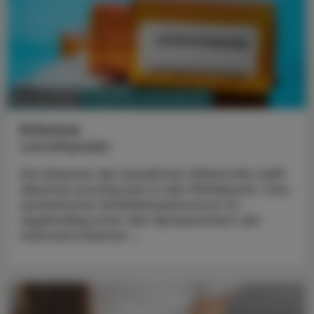
PHARMAZIE, TARA, MEDIZIN
02. Juni 2025
Kolumne
Levothyroxin
Die Kolumne der bewährten Wirkstoffe stellt
diesmal Levothyroxin in den Mittelpunkt. Das
synthetische Schilddrüsenhormon ist
regelmäßig unter den Spitzenreitern der
meistverordneten ...