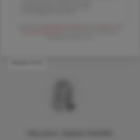
1 Jahr um € 179,– (exkl. UST. zzgl.
Versandkosten) für Ihre ÖAZ als
Printausgabe und Online
Es gelten die
AGB
,
Datenschutzrichtline
und
Versand- und
Zahlungsbedingungen
der Österreichische Apotheker-
Verlagsgesellschaft m.b.H.
#WIRKSTOFFE
Mag. pharm. Sieglinde PLASONIG