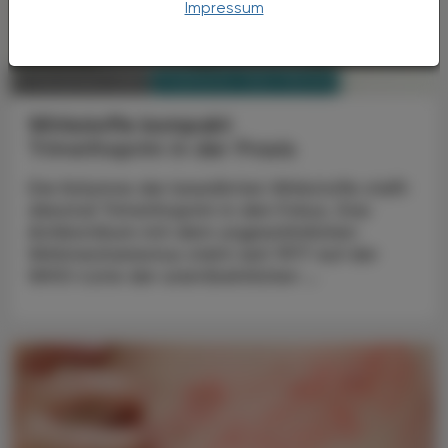
Impressum
PHARMAZIE, TARA, MEDIZIN
17. November 2025
Wirkstoffe kompakt
Trimethoprim in der Praxis
Die Kolumne der bewährten Wirkstoffe stellt
diesmal Trimethoprim in den Fokus. Das
Antibiotikum mit dem ungewöhnlichen
Wirkmechanismus steht seit 1977 auf der
WHO-Liste der unentbehrlichen ...