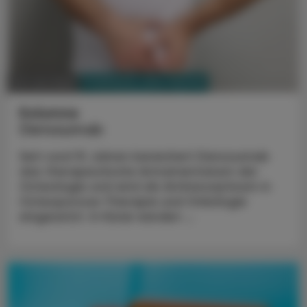
PHARMAZIE, TARA, MEDIZIN
30. Juni 2025
Kolumne
Denosumab
Seit rund 15 Jahren bereichert Denosumab
das therapeutische Armamentarium der
Osteologie und wird als Antiresorptivum in
Osteoporose-Therapie und Onkologie
eingesetzt. In Kürze werden ...