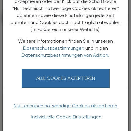
akzeptieren oder per Klick auf die Schaltfläche
“Nur technisch notwendige Cookies akzeptieren”
ablehnen sowie diese Einstellungen jederzeit
PHARMAZIE, TARA, MEDIZIN
06. Juli 2026
aufrufen und Cookies auch nachträglich abwählen
(im Fußbereich unserer Website).
Wirkstoffe kompakt
Butylscopolamin
Weitere Informationen finden Sie in unseren
Datenschutzbestimmungen
und in den
Das Spasmolytikum N-Butyl-
Datenschutzbestimmungen von Adition.
Scopolaminiumbromid wurde in den 1940er-
Jahren bei Boehringer Ingelheim entwickelt.
Man war bestrebt, eine besser verträgliche
Alternative zu dem als ...
ALLE COOKIES AKZEPTIEREN
Nur technisch notwendige Cookies akzeptieren
Individuelle Cookie Einstellungen