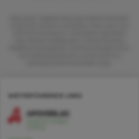
Mag. pharm. Sieglinde Plasonig studierte Pharmazie
an der Karl-Franzens-Universität in Graz und ist seit
2003 als Pharmazeutin in öffentlichen Apotheken
tätig. Weitere Ausbildungen in Clinical Pharmacy,
Medikationsmanagement und Physiotherapie. Sie ist
als Fortbildungsreferentin und als Autorin für
pharmazeutische Fachmedien tätig.
WEITERFÜHRENDE LINKS