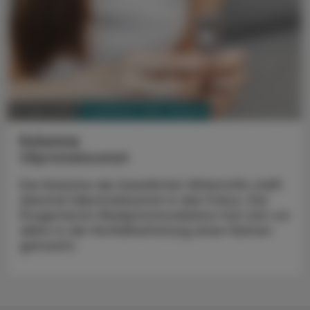
PHARMAZIE, TARA, MEDIZIN
07. April 2025
Kolumne
Ulipristalacetat
Die Kolumne der bewährten Wirkstoffe stellt
diesmal Ulipristalacetat in den Fokus. Der
Progesteron-Rezeptormodulator hat sich vor
allem in der Notfallverhütung einen Namen
gemacht.