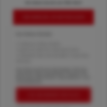
Sie haben bereits ein ÖAZ-Abo?
HIER ANMELDEN, UM WEITERZULESEN
Ihre Online-Vorteile:
✔ exklusive Online-Inhalte
✔ gratis für alle Print-Abonnent:innen
✔ Überblick über die aktuellen Couponing-
Aktionen
Die Österreichische Apotheker-Zeitung
informiert über spannende Themen aus
Pharmazie, Wirtschaft, Gesundheits- und
Standespolitik.
ÖAZ-ABONNEMENT BESTELLEN