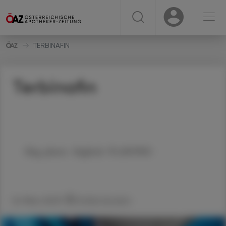
☰
USER
USER
TERBINAFIN
Terbinafin
Mag. pharm. Sieglinde PLASONIG
16. März 2023
Artikel drucken