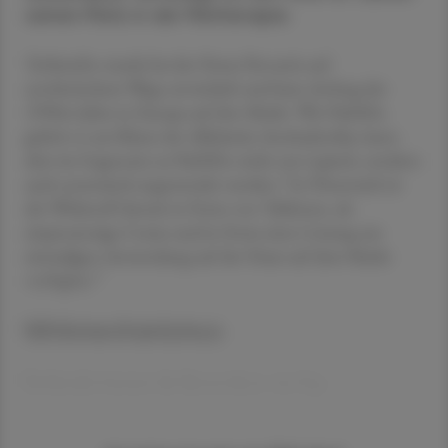
seinen Platz in der Pilztherapie.
Terbinafin wurde bei der Firma Novartis auf
synthetischem Wege entwickelt und kam Anfang der
1990er-Jahre in ­Europa auf den Markt. Wie Naftifin
gehört es zur Klasse der Allylamin-Antimykotika, kann
aber im Gegensatz zu Naftifin nicht nur topisch, sondern
1
auch systemisch angewendet werden.
In Österreich ist
der Wirkstoff derzeit in Form von Tabletten, als
einprozentige Creme und in Form einer Lösung zur
einmaligen Anwendung auf der Haut auf dem Markt
2
verfügbar.
Wirkmechanismus
Terbinafin hemmt die Biosynthese von Erg