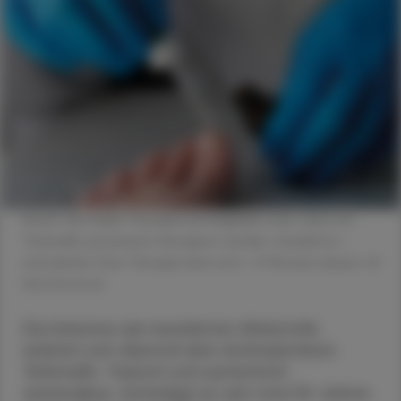
Reicht die lokale Therapie bei Nagelpilz nicht, kann mit
Terbinafin systemisch therapiert werden. Geduld ist ­
erforderlich: Eine Therapie kann evtl. > 6 Monate dauern. ©
Shutterstock
Die Kolumne der bewährten Wirkstoffe
widmet sich diesmal dem Antimykotikum
Terbinafin. Topisch und systemisch
anwendbar, verteidigt es seit rund 30 Jahren