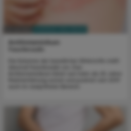
PHARMAZIE, TARA, MEDIZIN
28. Juli 2025
Antihistaminikum
Fexofenadin
Die Kolumne der bewährten Wirkstoffe stellt
diesmal Fexofenadin vor. Das
Antihistaminikum blickt auf mehr als 25 Jahre
Markterfahrung zurück und punktet seit 2019
auch im rezeptfreien Bereich.