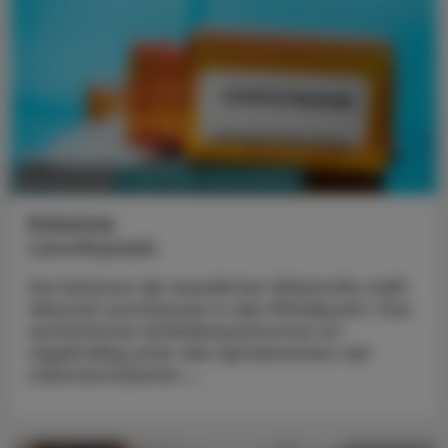
PHARMAZIE, TARA, MEDIZIN
02. Juni 2025
Kolumne
Levothyroxin
Die Kolumne der bewährten Wirkstoffe stellt
diesmal Levothyroxin in den Mittelpunkt. Das
synthetische Schilddrüsenhormon ist
regelmäßig unter den Spitzenreitern der
meistverordneten ...