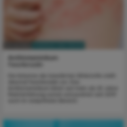
PHARMAZIE, TARA, MEDIZIN
28. Juli 2025
Antihistaminikum
Fexofenadin
Die Kolumne der bewährten Wirkstoffe stellt
diesmal Fexofenadin vor. Das
Antihistaminikum blickt auf mehr als 25 Jahre
Markterfahrung zurück und punktet seit 2019
auch im rezeptfreien Bereich.