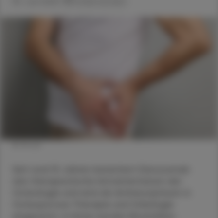
30. Juni 2025
Artikel drucken
© iStock
Seit rund 15 Jahren bereichert Denosumab
das therapeutische Armamentarium der
Osteologie und wird als Antiresorptivum in
Osteoporose-Therapie und Onkologie
eingesetzt. In Kürze werden Biosimiliars