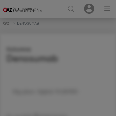
☰
USER
USER
DENOSUMAB
Kolumne
Denosumab
Mag. pharm. Sieglinde PLASONIG