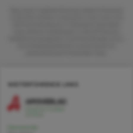
Mag. pharm. Sieglinde Plasonig studierte Pharmazie
an der Karl-Franzens-Universität in Graz und ist seit
2003 als Pharmazeutin in öffentlichen Apotheken
tätig. Weitere Ausbildungen in Clinical Pharmacy,
Medikationsmanagement und Physiotherapie. Sie ist
als Fortbildungsreferentin und als Autorin für
pharmazeutische Fachmedien tätig.
WEITERFÜHRENDE LINKS
Denosumab