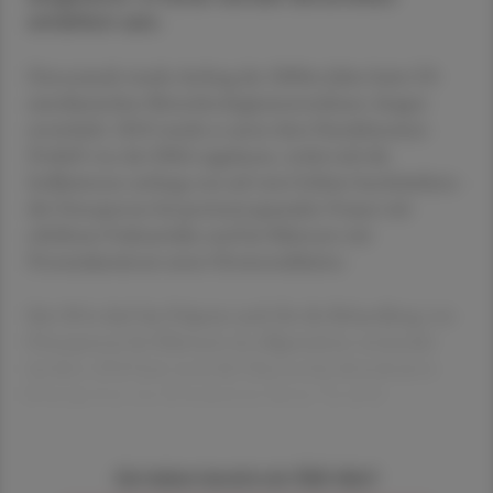
erhältlich sein.
Denosumab wurde Anfang der 2000er-Jahre beim US-
amerikanischen Biotechnologieunternehmen Amgen
entwickelt. 2010 wurde es unter dem Handelsnamen
Prolia® von der EMA zugelassen, wobei sich die
Indikationen anfangs nur auf zwei Gebiete beschränkten:
die Osteoporose bei postmenopausalen Frauen mit
erhöhtem Frakturrisiko und bei Männern mit
Prostatakarzinom unter Hormonablation.
Seit 2014 darf das Präparat auch für die Behandlung von
Osteoporose bei Männern im Allgemeinen verwendet
werden, 2018 kam noch die Glucocorticoid-induzierte
1
Osteoporose von Erwachsenen hinzu.
In all di
Sie haben bereits ein ÖAZ-Abo?