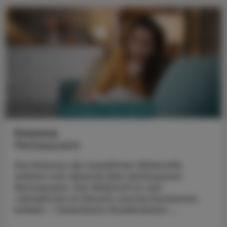
PHARMAZIE, TARA, MEDIZIN
10. März 2025
Kolumne
Pentoxyverin
Die Kolumne der bewährten Wirkstoffe
widmet sich diesmal dem Antitussivum
Pentoxyverin. Der Wirkstoff ist seit
Jahrzehnten im Einsatz und bei Kund:innen
beliebt – belastbare Studiendaten ...