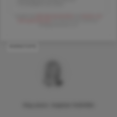
Printausgabe und Online
Es gelten die
AGB
,
Datenschutzrichtline
und
Versand- und
Zahlungsbedingungen
der Österreichische Apotheker-
Verlagsgesellschaft m.b.H.
#WIRKSTOFFE
Mag. pharm. Sieglinde PLASONIG