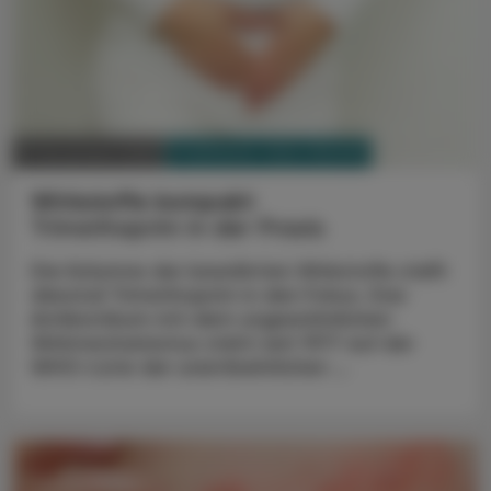
PHARMAZIE, TARA, MEDIZIN
17. November 2025
Wirkstoffe kompakt
Trimethoprim in der Praxis
Die Kolumne der bewährten Wirkstoffe stellt
diesmal Trimethoprim in den Fokus. Das
Antibiotikum mit dem ungewöhnlichen
Wirkmechanismus steht seit 1977 auf der
WHO-Liste der unentbehrlichen ...