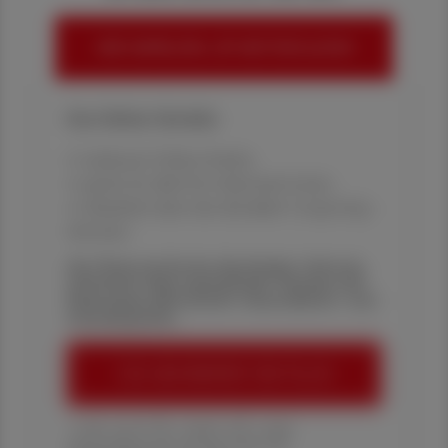
HIER ANMELDEN, UM WEITERZULESEN
Ihre Online-Vorteile:
✔ exklusive Online-Inhalte
✔ gratis für alle Print-Abonnent:innen
✔ Überblick über die aktuellen Couponing-
Aktionen
Die Österreichische Apotheker-Zeitung
informiert über spannende Themen aus
Pharmazie, Wirtschaft, Gesundheits- und
Standespolitik.
ÖAZ-ABONNEMENT BESTELLEN
1 Jahr um € 179,– (exkl. UST. zzgl.
Versandkosten) für Ihre ÖAZ als