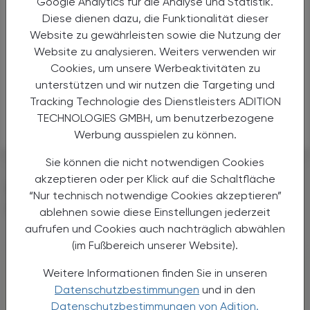
Calcium-natrium-hydrogencitrat (6:6:3:7)
Google Analytics für die Analyse und Statistik.
Diese dienen dazu, die Funktionalität dieser
Calcium phosphoricum (Homöopathie)
Website zu gewährleisten sowie die Nutzung der
Website zu analysieren. Weiters verwenden wir
Calcium carbonicum (Homöopathie)
Cookies, um unsere Werbeaktivitäten zu
unterstützen und wir nutzen die Targeting und
Calcium dobesilat
Tracking Technologie des Dienstleisters ADITION
TECHNOLOGIES GMBH, um benutzerbezogene
Vitamin D
Werbung ausspielen zu können.
Sie können die nicht notwendigen Cookies
akzeptieren oder per Klick auf die Schaltfläche
DAS KÖNNTE SIE AUCH
“Nur technisch notwendige Cookies akzeptieren”
INTERESSIEREN
ablehnen sowie diese Einstellungen jederzeit
aufrufen und Cookies auch nachträglich abwählen
(im Fußbereich unserer Website).
Weitere Informationen finden Sie in unseren
Datenschutzbestimmungen
und in den
Datenschutzbestimmungen von Adition.