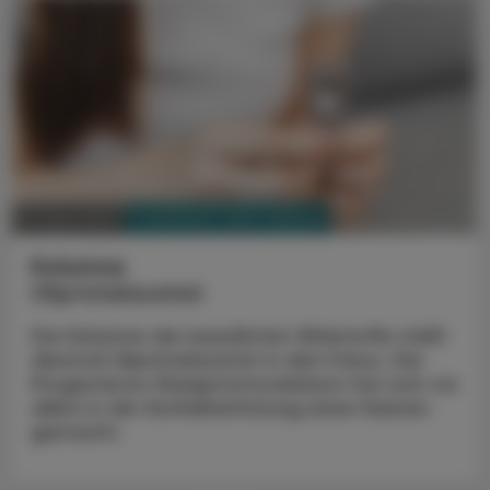
PHARMAZIE, TARA, MEDIZIN
07. April 2025
Kolumne
Ulipristalacetat
Die Kolumne der bewährten Wirkstoffe stellt
diesmal Ulipristalacetat in den Fokus. Der
Progesteron-Rezeptormodulator hat sich vor
allem in der Notfallverhütung einen Namen
gemacht.