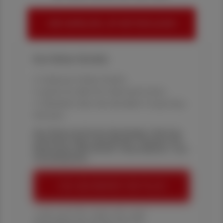
HIER ANMELDEN, UM WEITERZULESEN
Ihre Online-Vorteile:
✔ exklusive Online-Inhalte
✔ gratis für alle Print-Abonnent:innen
✔ Überblick über die aktuellen Couponing-
Aktionen
Die Österreichische Apotheker-Zeitung
informiert über spannende Themen aus
Pharmazie, Wirtschaft, Gesundheits- und
Standespolitik.
ÖAZ-ABONNEMENT BESTELLEN
1 Jahr um € 179,– (exkl. UST. zzgl.
Versandkosten) für Ihre ÖAZ als