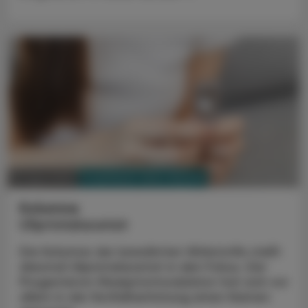
PHARMAZIE, TARA, MEDIZIN
07. April 2025
Kolumne
Ulipristalacetat
Die Kolumne der bewährten Wirkstoffe stellt
diesmal Ulipristalacetat in den Fokus. Der
Progesteron-Rezeptormodulator hat sich vor
allem in der Notfallverhütung einen Namen