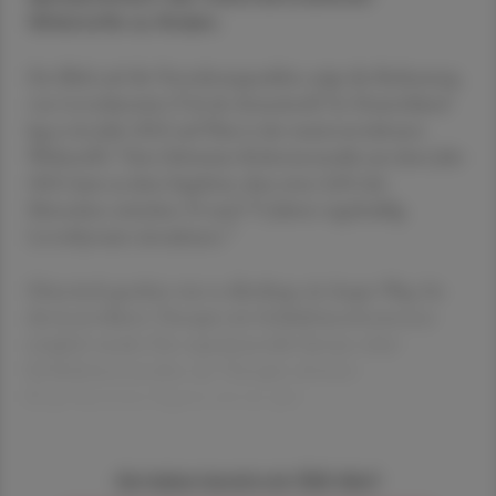
Wirkstoffe zu finden.
Ein Blick auf die Verordnungszahlen zeigt die Bedeutung
von Levothyroxin (T4) als Arzneistoff: In Deutschland
lag es im Jahr 2022 auf Platz 6 der meistverordneten
1
Wirkstoffe.
Eine Schweizer Kohortenstudie aus dem Jahr
2021 kam zu dem Ergebnis, dass etwa 3,8 % der
Menschen zwischen 35 und 75 Jahren regelmäßig
2
Levothyroxin einnahmen.
Historisch gesehen war es allerdings ein langer Weg, bis
die kontrollierte Therapie mit Schilddrüsenhormonen
möglich wurde: Der experimentelle Einsatz roher
Schilddrüsenextrakte zur Therapie schwerer
Hypothyreosen begann erst im spät
Sie haben bereits ein ÖAZ-Abo?