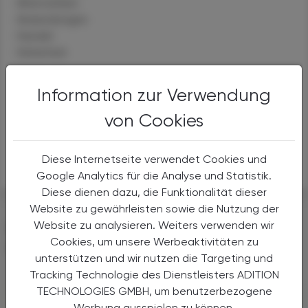
Alternativen
Anwendungen
Handel
Sicherheit
Levothyroxinum (Homöopathie)
Information zur Verwendung
Alternativen
von Cookies
Anwendungen
Handel
Sicherheit
Diese Internetseite verwendet Cookies und
Google Analytics für die Analyse und Statistik.
Diese dienen dazu, die Funktionalität dieser
Website zu gewährleisten sowie die Nutzung der
DAS KÖNNTE SIE AUCH
Website zu analysieren. Weiters verwenden wir
Cookies, um unsere Werbeaktivitäten zu
INTERESSIEREN
unterstützen und wir nutzen die Targeting und
Tracking Technologie des Dienstleisters ADITION
TECHNOLOGIES GMBH, um benutzerbezogene
Werbung ausspielen zu können.