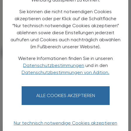
Sie können die nicht notwendigen Cookies
akzeptieren oder per Klick auf die Schaltfläche
“Nur technisch notwendige Cookies akzeptieren”
ablehnen sowie diese Einstellungen jederzeit
aufrufen und Cookies auch nachträglich abwählen
(im Fußbereich unserer Website).
PHARMAZIE, TARA, MEDIZIN
06. Juli 2026
Weitere Informationen finden Sie in unseren
Wirkstoffe kompakt
Datenschutzbestimmungen
und in den
Butylscopolamin
Datenschutzbestimmungen von Adition.
Das Spasmolytikum N-Butyl-
Scopolaminiumbromid wurde in den 1940er-
ALLE COOKIES AKZEPTIEREN
Jahren bei Boehringer Ingelheim entwickelt.
Man war bestrebt, eine besser verträgliche
Alternative zu dem als ...
Nur technisch notwendige Cookies akzeptieren