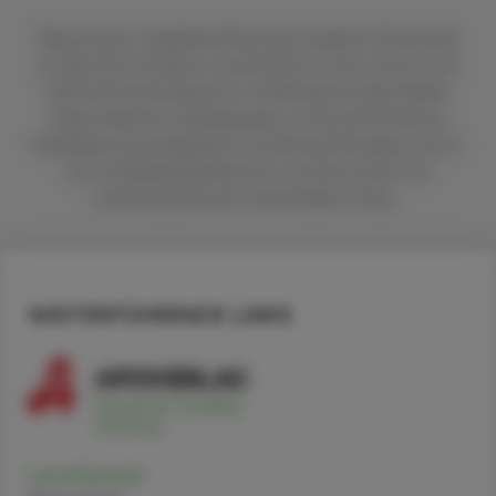
Mag. pharm. Sieglinde Plasonig studierte Pharmazie
an der Karl-Franzens-Universität in Graz und ist seit
2003 als Pharmazeutin in öffentlichen Apotheken
tätig. Weitere Ausbildungen in Clinical Pharmacy,
Medikationsmanagement und Physiotherapie. Sie ist
als Fortbildungsreferentin und als Autorin für
pharmazeutische Fachmedien tätig.
WEITERFÜHRENDE LINKS
Levothyroxin