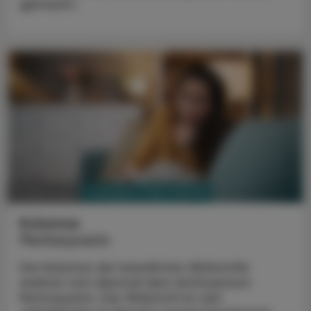
gemacht.
PHARMAZIE, TARA, MEDIZIN
10. März 2025
Kolumne
Pentoxyverin
Die Kolumne der bewährten Wirkstoffe
widmet sich diesmal dem Antitussivum
Pentoxyverin. Der Wirkstoff ist seit