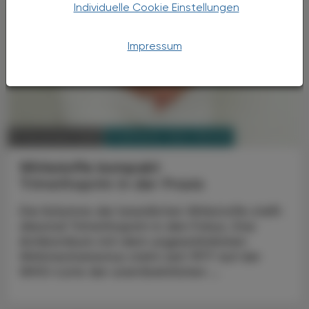
Individuelle Cookie Einstellungen
Impressum
PHARMAZIE, TARA, MEDIZIN
17. November 2025
Wirkstoffe kompakt
Trimethoprim in der Praxis
Die Kolumne der bewährten Wirkstoffe stellt
diesmal Trimethoprim in den Fokus. Das
Antibiotikum mit dem ungewöhnlichen
Wirkmechanismus steht seit 1977 auf der
WHO-Liste der unentbehrlichen ...