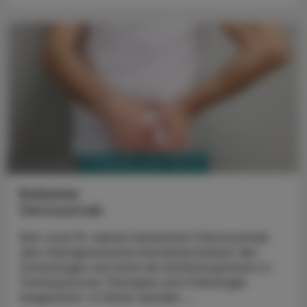
PHARMAZIE, TARA, MEDIZIN
30. Juni 2025
Kolumne
Denosumab
Seit rund 15 Jahren bereichert Denosumab
das therapeutische Armamentarium der
Osteologie und wird als Antiresorptivum in
Osteoporose-Therapie und Onkologie
eingesetzt. In Kürze werden ...