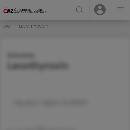
☰
USER
USER
LEVOTHYROXIN
Kolumne
Levothyroxin
Mag. pharm. Sieglinde PLASONIG