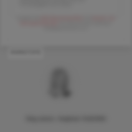
Printausgabe und Online
Es gelten die
AGB
,
Datenschutzrichtline
und
Versand- und
Zahlungsbedingungen
der Österreichische Apotheker-
Verlagsgesellschaft m.b.H.
#WIRKSTOFFE
Mag. pharm. Sieglinde PLASONIG