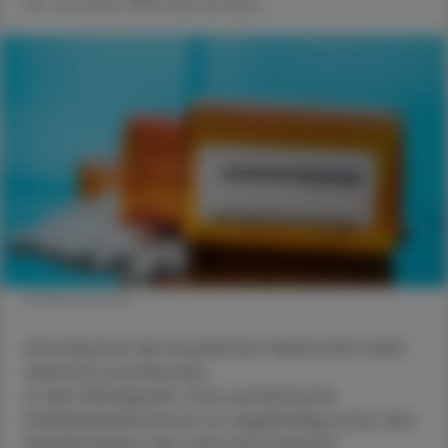
02. Juni 2025
Artikel drucken
© Shutterstock
Die Kolumne der bewährten Wirkstoffe stellt
diesmal Levothyroxin
in den Mittelpunkt. Das synthetische
Schilddrüsenhormon ist regelmäßig unter den
Spitzenreitern der meistverordneten