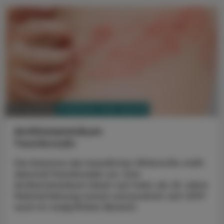
PHARMAZIE, TARA, MEDIZIN
28. Juli 2025
Antihistaminikum
Fexofenadin
Die Kolumne der bewährten Wirkstoffe stellt
diesmal Fexofenadin vor. Das
Antihistaminikum blickt auf mehr als 25 Jahre
Markterfahrung zurück und punktet seit 2019
auch im rezeptfreien Bereich.