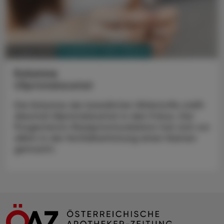
PHARMAZIE, TARA, MEDIZIN
07. April 2025
Kolumne
Ulipristalacetat
Die Kolumne der bewährten Wirkstoffe stellt
diesmal Ulipristalacetat in den Fokus. Der
Progesteron-Rezeptormodulator hat sich vor
allem in der Notfallverhütung einen Namen
gemacht.