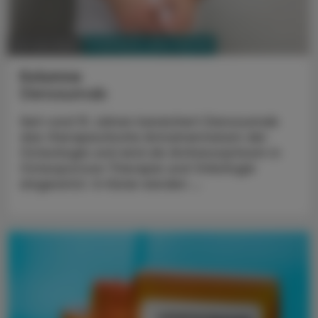
PHARMAZIE, TARA, MEDIZIN
30. Juni 2025
Kolumne
Denosumab
Seit rund 15 Jahren bereichert Denosumab
das therapeutische Armamentarium der
Osteologie und wird als Antiresorptivum in
Osteoporose-Therapie und Onkologie
eingesetzt. In Kürze werden ...