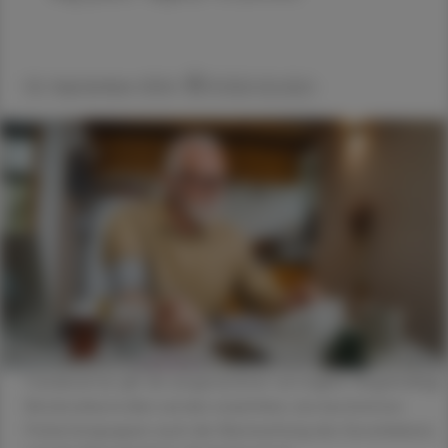
02. September 2024
Artikel drucken
Candesartan gilt als ausgezeichnet verträglich. Regelmäßige
Blutdruckkontrollen werden empfohlen, bei bestimmten
Patientengruppen auch die Überwachung des Serumkaliums