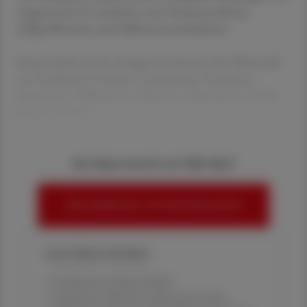
Angiotensin II vermittelt, etwa Vasokonstriktion,
Zellproliferation und Aldosteronstimulation.
Heute stehen in der Gruppe der Sartane acht Wirkstoffe
zur Verfügung: Losartan, Candesartan, Irbesartan,
Eprosartan, Telmisartan, Valsartan, Olmesartan und der
jüngste Vertrete
Sie haben bereits ein ÖAZ-Abo?
HIER ANMELDEN, UM WEITERZULESEN
Ihre Online-Vorteile:
✔ exklusive Online-Inhalte
✔ gratis für alle Print-Abonnent:innen