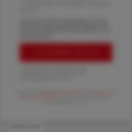
✔ Überblick über die aktuellen Couponing-
Aktionen
Die Österreichische Apotheker-Zeitung
informiert über spannende Themen aus
Pharmazie, Wirtschaft, Gesundheits- und
Standespolitik.
ÖAZ-ABONNEMENT BESTELLEN
1 Jahr um € 179,– (exkl. UST. zzgl.
Versandkosten) für Ihre ÖAZ als
Printausgabe und Online
Es gelten die
AGB
,
Datenschutzrichtline
und
Versand- und
Zahlungsbedingungen
der Österreichische Apotheker-
Verlagsgesellschaft m.b.H.
#WIRKSTOFFE