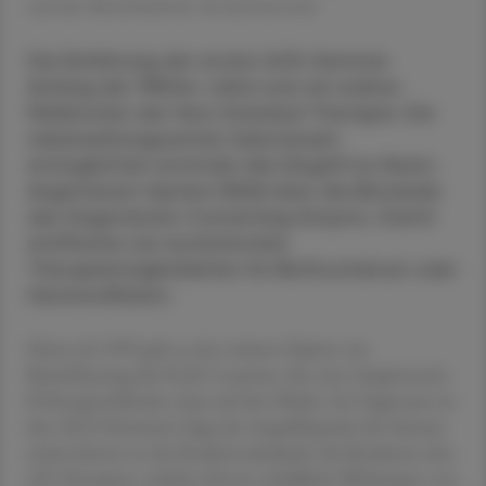
und der Nierenfunktion. © shutterstock
Die Einführung der ersten ACE-Hemmer
Anfang der 1980er-Jahre war ein wahrer
Meilenstein der Herz-Kreislauf-Therapie. Die
nebenwirkungsarmen Substanzen
ermöglichten erstmals den Eingriff ins Renin-
Angiotensin-System (RAS) über die Blockade
des Angiotensin-Converting-Enzyms. Damit
eröffneten sie revolutionäre
Therapiemöglichkeiten für Bluthochdruck oder
Herzinsuffizienz.
Schon ab 1995 gab es eine weitere Option zur
Beeinflussung des RAS: Losartan, der erste Angiotensin-
II-Rezeptorblocker, kam auf den Markt. Im Gegensatz zu
den ACE-Hemmern liegt der Angriffspunkt der Sartane
weiter hinten in der Reaktionskaskade. Sie blockieren den
AT1-Rezeptor, welcher diverse schädliche Wirkungen von