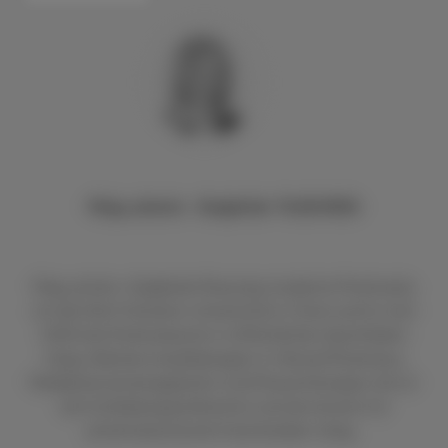
Mag. pharm. Sieglinde PLASONIG
Mag. pharm. Sieglinde Plasonig studierte Pharmazie
an der Karl-Franzens-Universität in Graz und ist seit
2003 als Pharmazeutin in öffentlichen Apotheken
tätig. Weitere Ausbildungen in Clinical Pharmacy,
Medikationsmanagement und Physiotherapie. Sie ist
als Fortbildungsreferentin und als Autorin für
pharmazeutische Fachmedien tätig.