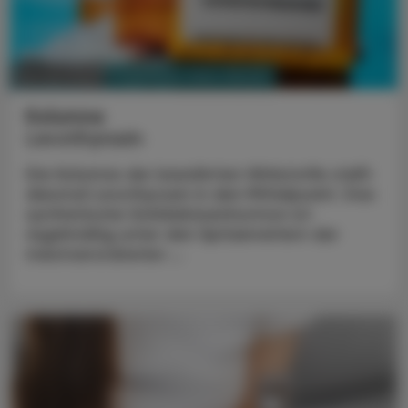
PHARMAZIE, TARA, MEDIZIN
02. Juni 2025
Kolumne
Levothyroxin
Die Kolumne der bewährten Wirkstoffe stellt
diesmal Levothyroxin in den Mittelpunkt. Das
synthetische Schilddrüsenhormon ist
regelmäßig unter den Spitzenreitern der
meistverordneten ...