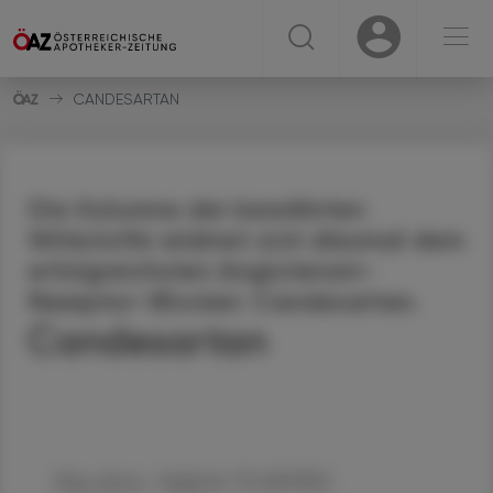
☰
USER
USER
CANDESARTAN
Die Kolumne der bewährten
Wirkstoffe widmet sich diesmal dem
erfolgreichsten Angiotensin-
Rezeptor-Blocker: Candesartan.
Candesartan
Mag. pharm. Sieglinde PLASONIG