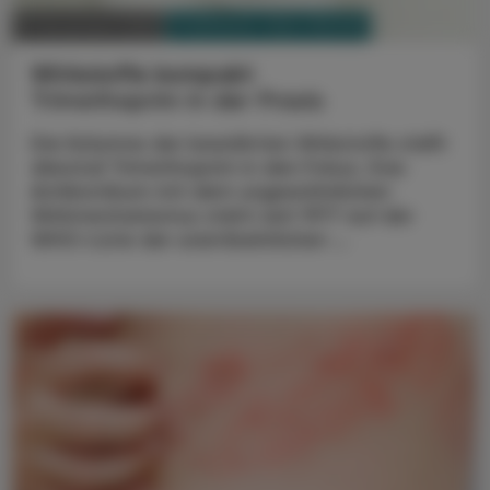
PHARMAZIE, TARA, MEDIZIN
17. November 2025
Wirkstoffe kompakt
Trimethoprim in der Praxis
Die Kolumne der bewährten Wirkstoffe stellt
diesmal Trimethoprim in den Fokus. Das
Antibiotikum mit dem ungewöhnlichen
Wirkmechanismus steht seit 1977 auf der
WHO-Liste der unentbehrlichen ...