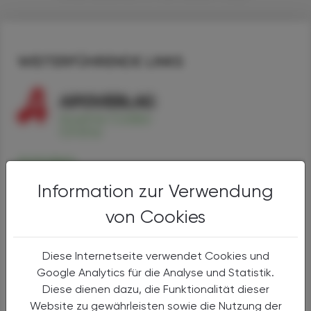
WEITERFÜHRENDE LINKS
Amlodipin
Alternativen
Information zur Verwendung
Anwendungen
Handel
von Cookies
Sicherheit
Diese Internetseite verwendet Cookies und
Lisinopril
Google Analytics für die Analyse und Statistik.
Alternativen
Diese dienen dazu, die Funktionalität dieser
Anwendungen
Website zu gewährleisten sowie die Nutzung der
Handel