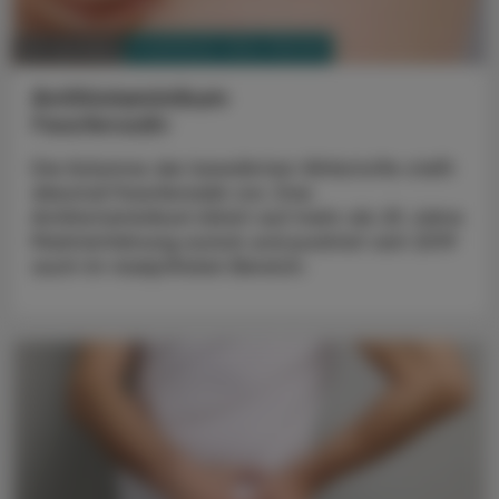
PHARMAZIE, TARA, MEDIZIN
28. Juli 2025
Antihistaminikum
Fexofenadin
Die Kolumne der bewährten Wirkstoffe stellt
diesmal Fexofenadin vor. Das
Antihistaminikum blickt auf mehr als 25 Jahre
Markterfahrung zurück und punktet seit 2019
auch im rezeptfreien Bereich.