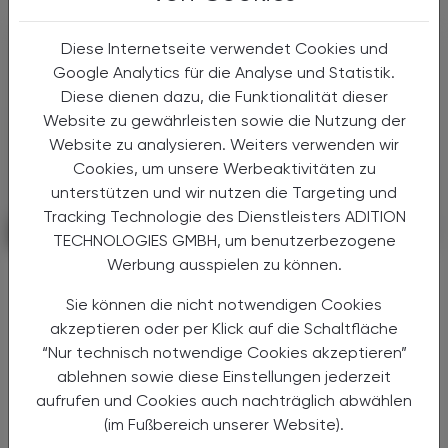
Diese Internetseite verwendet Cookies und
Google Analytics für die Analyse und Statistik.
Diese dienen dazu, die Funktionalität dieser
Website zu gewährleisten sowie die Nutzung der
Website zu analysieren. Weiters verwenden wir
Cookies, um unsere Werbeaktivitäten zu
unterstützen und wir nutzen die Targeting und
Tracking Technologie des Dienstleisters ADITION
PHARMAZIE, TARA, MEDIZIN
11. Dezember 2023
TECHNOLOGIES GMBH, um benutzerbezogene
Werbung ausspielen zu können.
Corona
Paxlovid laut Rauch ab Montag
Sie können die nicht notwendigen Cookies
flächendeckend verfügbar
akzeptieren oder per Klick auf die Schaltfläche
“Nur technisch notwendige Cookies akzeptieren”
Justament während das Corona-
ablehnen sowie diese Einstellungen jederzeit
Abwassermonitoring derzeit Rekordwerte in
aufrufen und Cookies auch nachträglich abwählen
Österreich überhaupt seit Pandemiebeginn
(im Fußbereich unserer Website).
verzeichnet, ist das Corona-Medikament