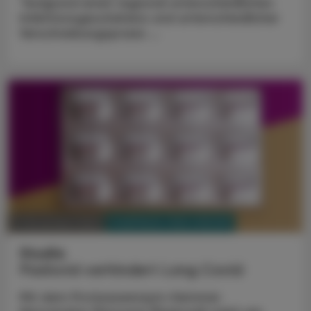
"Aufgrund eines regional unterschiedlichen
Infektionsgeschehens und unterschiedlicher
Verschreibungspraxis ...
PHARMAZIE, TARA, MEDIZIN
11. November 2022
Studie
Paxlovid verhindert Long Covid
Mit dem Proteaseenzym-Hemmer