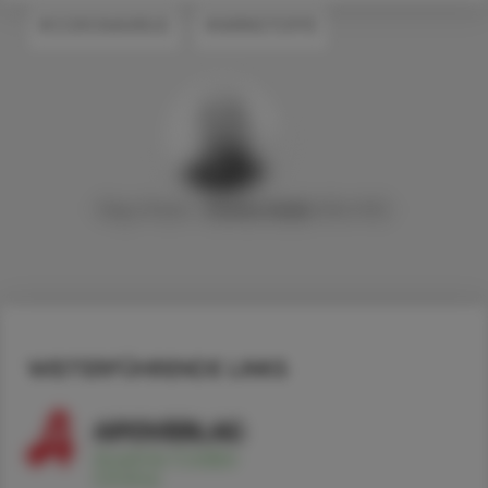
#CORONAVIRUS
#WIRKSTOFFE
Mag. Pharm.
Stefan
Deibl
, MSc PhD
WEITERFÜHRENDE LINKS