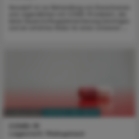
Xevudy® ist zur Behandlung von Erwachsenen
und Jugendlichen mit COVID-19 indiziert, die
keine Sauerstoffsupplementierung benötigen
und ein erhöhtes Risiko für einen schweren ...
PHARMAZIE, TARA, MEDIZIN
14. Februar 2022
COVID-19
Lagevrio®/Molnupiravir