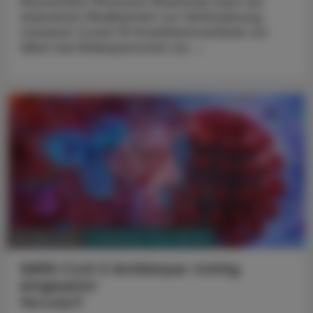
Nirmatrelvir/Ritonavir (Paxlovid) steht ein
wirksames Medikament zur Verhinderung
schwerer Covid-19-Krankheitsverläufe vor
allem bei Risikopersonen zur ...
PHARMAZIE, TARA, MEDIZIN
28. März 2022
SARS-CoV-2 Antikörper richtig
eingesetzt
Xevudy®