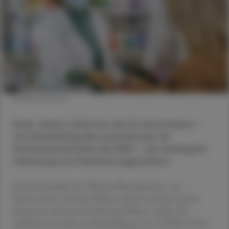
© Shutterstock
Ende Jänner 2022 hat die EU-Kommission –
auf Empfehlung des Ausschusses für
Humanarzneimittel der EMA – der bedingten
Zulassung von Paxlovid zugestimmt.
Paxlovid enthält eine Wirkstoffkombination aus
Nirmatrelvir (150 mg/Tablette pink) und dem bereits
bekannten Ritonavir (100 mg/Tablette weiß). Die
Indikation besteht zur Behandlung von COVID-19 bei