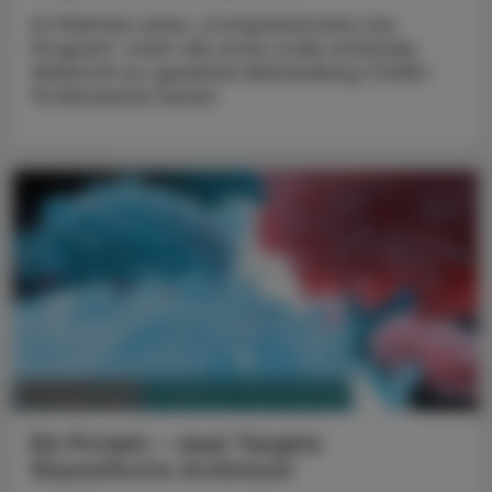
Im Rahmen eines „Compassionate Use
Program“ steht der erste orale antivirale
Wirkstoff zur gezielten Behandlung COVID-
19-Erkrankter bereit.
PHARMAZIE, TARA, MEDIZIN
31. Jänner 2022
Ein Protein – zwei Targets
Bispezifische Antikörper