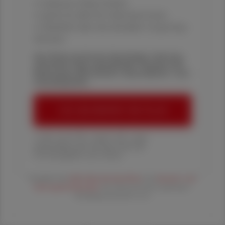
✔ exklusive Online-Inhalte
✔ gratis für alle Print-Abonnent:innen
✔ Überblick über die aktuellen Couponing-
Aktionen
Die Österreichische Apotheker-Zeitung
informiert über spannende Themen aus
Pharmazie, Wirtschaft, Gesundheits- und
Standespolitik.
ÖAZ-ABONNEMENT BESTELLEN
1 Jahr um € 179,– (exkl. UST. zzgl.
Versandkosten) für Ihre ÖAZ als
Printausgabe und Online
Es gelten die
AGB
,
Datenschutzrichtline
und
Versand- und
Zahlungsbedingungen
der Österreichische Apotheker-
Verlagsgesellschaft m.b.H.