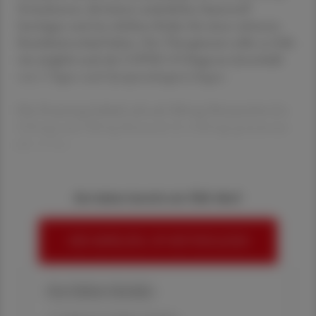
Erwachsenen, die keinen zusätzlichen Sauerstoff
benötigen und ein erhöhtes Risiko für einen schweren
Krankheitsverlauf haben. Der Therapiestart sollte so früh
wie möglich nach der COVID-19-Diagnose (innerhalb
von 5 Tagen nach Symptombeginn) liegen.
Die Dosierung beläuft sich auf 300 mg Nirmatrelvir (2 x
150 mg) und 100 mg Ritonavir (1 x 100 mg) gemeinsam
alle 12 Stu
Sie haben bereits ein ÖAZ-Abo?
HIER ANMELDEN, UM WEITERZULESEN
Ihre Online-Vorteile: