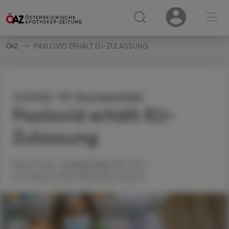
☰
USER
USER
PAXLOVID ERHÄLT EU-ZULASSUNG
COVID-19-Arzneimittel
Paxlovid erhält EU-
Zulassung
Mag. Pharm.
Stefan
Deibl
, MSc PhD
28. Februar 2022
Artikel drucken