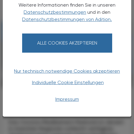
Paxlovid in manchen Regionen nicht ...
Weitere Informationen finden Sie in unseren
Datenschutzbestimmungen
und in den
Datenschutzbestimmungen von Adition.
ALLE COOKIES AKZEPTIEREN
Nur technisch notwendige Cookies akzeptieren
Individuelle Cookie Einstellungen
PHARMAZIE, TARA, MEDIZIN
07. Dezember 2023
Corona-Medikament
Impressum
Verteilungsproblem bei Paxlovid in
heimischen Apotheken
Das Corona-Medikament Paxlovid ist derzeit
in manchen Regionen schlecht verfügbar.