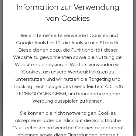
flächendeckend verfügbar
Information zur Verwendung
Justament während das Corona-
von Cookies
Abwassermonitoring derzeit Rekordwerte in
Österreich überhaupt seit Pandemiebeginn
verzeichnet, ist das Corona-Medikament
Diese Internetseite verwendet Cookies und
Paxlovid in manchen Regionen nicht ...
Google Analytics für die Analyse und Statistik.
Diese dienen dazu, die Funktionalität dieser
Website zu gewährleisten sowie die Nutzung der
Website zu analysieren. Weiters verwenden wir
Cookies, um unsere Werbeaktivitäten zu
unterstützen und wir nutzen die Targeting und
Tracking Technologie des Dienstleisters ADITION
TECHNOLOGIES GMBH, um benutzerbezogene
Werbung ausspielen zu können.
Sie können die nicht notwendigen Cookies
akzeptieren oder per Klick auf die Schaltfläche
PHARMAZIE, TARA, MEDIZIN
07. Dezember 2023
“Nur technisch notwendige Cookies akzeptieren”
ablehnen sowie diese Einstellungen jederzeit