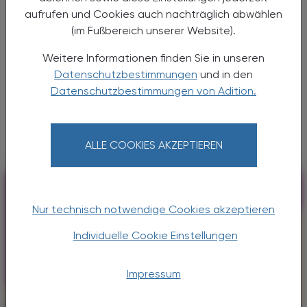
Corona-Medikament
aufrufen und Cookies auch nachträglich abwählen
Verteilungsproblem bei Paxlovid in
(im Fußbereich unserer Website).
heimischen Apotheken
Weitere Informationen finden Sie in unseren
Das Corona-Medikament Paxlovid ist derzeit
Datenschutzbestimmungen
und in den
in manchen Regionen schlecht verfügbar.
Datenschutzbestimmungen von Adition.
"Aufgrund eines regional unterschiedlichen
Infektionsgeschehens und unterschiedlicher
Verschreibungspraxis ...
ALLE COOKIES AKZEPTIEREN
Nur technisch notwendige Cookies akzeptieren
Individuelle Cookie Einstellungen
Impressum