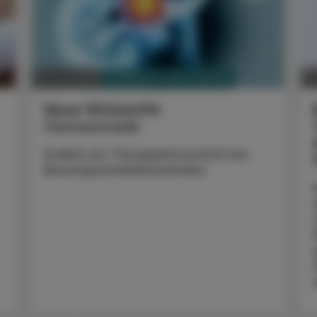
PHARMAZIE, TARA, MEDIZIN
06. Juli 2026
22
Neue Wirkstoffe
Daraxonrasib
Endlich ein Therapiefortschritt bei
Bauchspeicheldrüsenkrebs