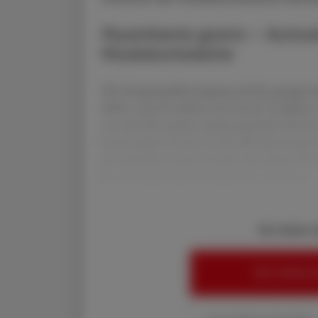
Myasthenia gravis – Autoan
Muskelschwäche
Die Erregungsübertragung auf die quergestre
dafür verantwortliche motorische Endplatte 
von der Nervenfaser (präsynaptisch) auf den
Genau dieser Prozess ist bei Myasthenia gra
Acetylcholinrezeptor binden und damit das 
Zerstörung der postsynaptischen Membra
Sie haben 
HIER ANMELD