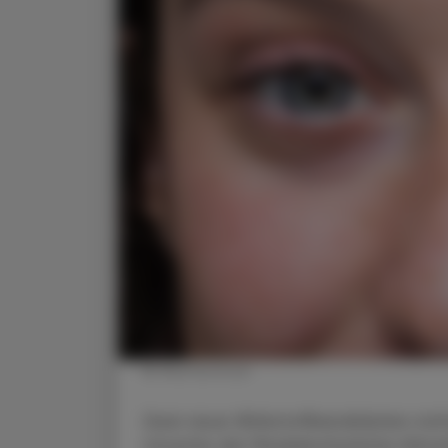
© Shutterstock
Zwei neue Wirkstoffkandidaten rich
Ursache der Muskelschwäche-Erkran