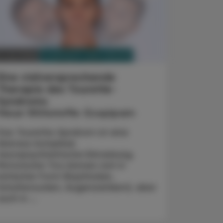
PHARMAZIE, TARA, MEDIZIN
. Juni 2026
Eine vielversprechende
Therapie des Tourette-
Syndroms
Neue Wirkstoffe: Ecopipam
Das Tourette-Syndrom ist eine
überaus komplexe
neuropsychiatrische Erkrankung.
Motorische Tics können sich in
einfacher Form (Kopfnicken,
Schulterzucken, Augenzwinkern), aber
auch in ...