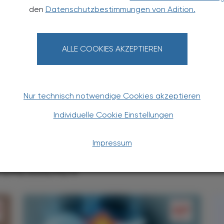
den
Datenschutzbestimmungen von Adition.
harm. Dr.
Helmut
Spreitzer
 pharm. Dr. Helmut Spreitzer studierte an der
ALLE COOKIES AKZEPTIEREN
Pharmazie. Nach der Dissertation folgten
te an den Universitäten Zürich und Bayreuth und
ation in pharmazeutischer Chemie. Seine
Nur technisch notwendige Cookies akzeptieren
unkte liegen auf der Entwicklung neuer PET-
kalierender Zytostatika.
Individuelle Cookie Einstellungen
Impressum
TERESSIEREN