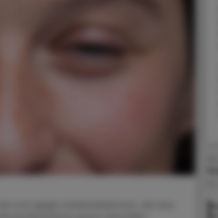
Ao.
He
07.
ten sich gegen Schlüsselfaktoren, die eine
My
kung Myasthenia gravis darstellen.
de