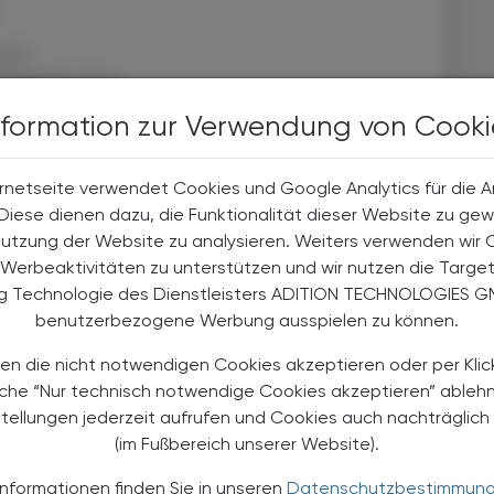
halte
t-Abonnent:innen
 aktuellen Couponing-Aktionen
nformation zur Verwendung von Cooki
 Apotheker-Zeitung informiert
men aus Pharmazie,
its- und Standespolitik.
rnetseite verwendet Cookies und Google Analytics für die 
. Diese dienen dazu, die Funktionalität dieser Website zu gew
Nutzung der Website zu analysieren. Weiters verwenden wir 
NEMENT BESTELLEN
Werbeaktivitäten zu unterstützen und wir nutzen die Targe
ng Technologie des Dienstleisters ADITION TECHNOLOGIES G
. UST. zzgl. Versandkosten) für
benutzerbezogene Werbung ausspielen zu können.
gabe und Online
en die nicht notwendigen Cookies akzeptieren oder per Klic
htline
und
Versand- und Zahlungsbedingung
äche “Nur technisch notwendige Cookies akzeptieren” ableh
Apotheker-Verlagsgesellschaft m.b.H.
stellungen jederzeit aufrufen und Cookies auch nachträglic
(im Fußbereich unserer Website).
Informationen finden Sie in unseren
Datenschutzbestimmun