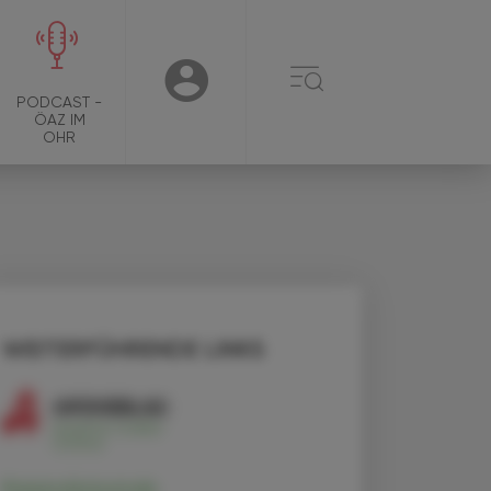
☰
USER
PODCAST -
ÖAZ IM
OHR
WEITERFÜHRENDE LINKS
Rozanolixizumab