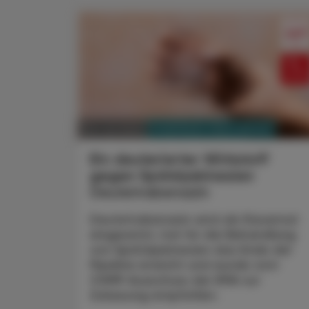
PHARMAZIE, TARA, MEDIZIN
28. Juli 2025
Ein deuterierter Wirkstoff
gegen Spätdyskinesien
Deutetrabenazin
Deutetrabenazin wird als Racemat
eingesetzt, hat für die Behandlung
von Spätdyskinesien das Ende der
Pipeline erreicht und wurde vom
CHMP-Ausschuss der EMA zur
Zulassung empfohlen.