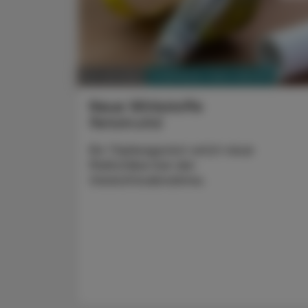
PHARMAZIE, TARA, MEDIZIN
20. Juli 2026
Neue Wirkstoffe
Retatrutid
Ein Tripleagonist setzt neue
Maßstäbe bei der
Gewichtsabnahme.