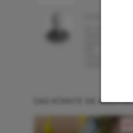
Ao. Univ.-Prof. Mag. p
Ao. Univ.-Prof. Mag
Universität Wien 
Forschungsaufenthal
1992 die Habilit
Forschungsschwerp
Diagnostika und inter
DAS KÖNNTE SIE AUCH IN