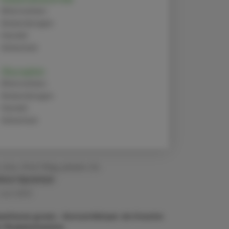
Alternativen
Anwendungen
Handel
Sicherheit
Zilucoplan
Alternativen
Anwendungen
Handel
Sicherheit
 Univ.-Prof. Mag. pharm. Dr.
lmut Spreitzer
 Juni 2023
asthenia gravis – Autoantikörper als Ursache
r Muskelschwäche