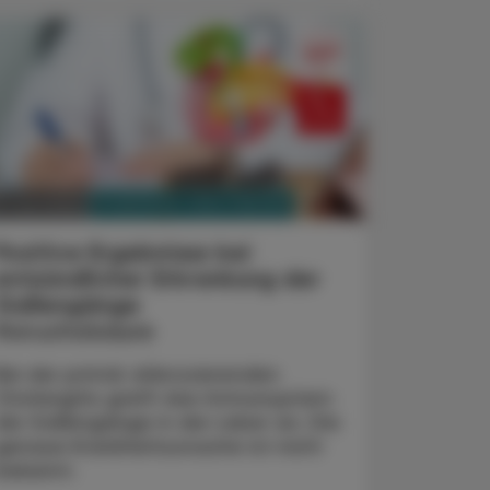
PHARMAZIE, TARA, MEDIZIN
. Juni 2025
Positive Ergebnisse bei
entzündlicher Erkrankung der
Gallengänge
Norucholsäure
Bei der primär sklerosierenden
Cholangitis greift das Immunsystem
die Gallengänge in der Leber an. Die
genaue Krankheitsursache ist nicht
bekannt.