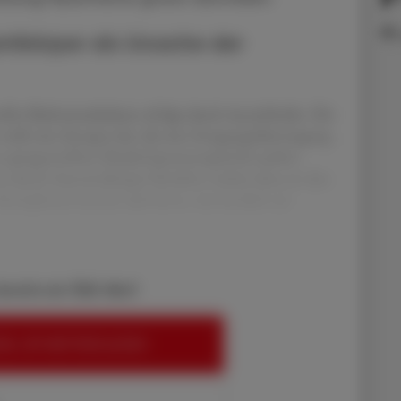
tikörper als Ursache der
ifte Skelettmuskulatur erfolgt durch Acetylcholin. Die
stellt eine Synapse dar, die eine Erregungsübertragung
 quergestreiften Muskel (postsynaptisch) auslöst.
vis durch Autoantikörper blockiert, indem diese an den
Komplementsystem aktivieren, was letztlich zur
bereits ein ÖAZ-Abo?
EN, UM WEITERZULESEN