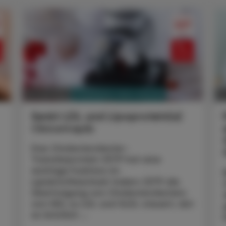
PHARMAZIE, TARA, MEDIZIN
14. Juli 2025
30
Senkt LDL und Lipoprotein(a)
Obicetrapib
Das Cholesterolester-
Transferprotein CETP hat eine
wichtige Funktion im
Lipidstoffwechsel: Indem CETP die
Übertragung von Cholesterolestern
von HDL zu LDL und VLDL steuert, übt
es letztlich ...