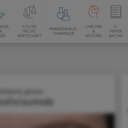
AZIE,
POLITIK,
CHRONIK
E-
KRANKENHAUS-
A,
RECHT,
&
PAPER
PHARMAZIE
ZIN
WIRTSCHAFT
HISTORIE
ARCHIV
thenia gravis
nolixizumab