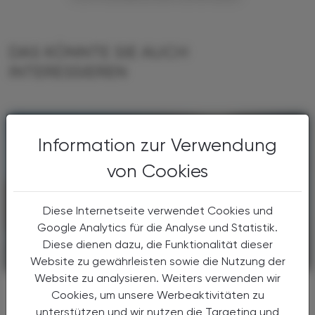
DAS KÖNNTE SIE AUCH
INTERESSIEREN
Information zur Verwendung
von Cookies
Diese Internetseite verwendet Cookies und
Google Analytics für die Analyse und Statistik.
Diese dienen dazu, die Funktionalität dieser
Website zu gewährleisten sowie die Nutzung der
PHARMAZIE, TARA, MEDIZIN
11. März 2024
Website zu analysieren. Weiters verwenden wir
Autoimmunerkrankungen im Fokus
Cookies, um unsere Werbeaktivitäten zu
Amlitelimab
unterstützen und wir nutzen die Targeting und