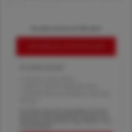
diesen Wirkungen beruht
Sie haben bereits ein ÖAZ-Abo?
HIER ANMELDEN, UM WEITERZULESEN
Ihre Online-Vorteile:
✔ exklusive Online-Inhalte
✔ gratis für alle Print-Abonnent:innen
✔ Überblick über die aktuellen Couponing-
Aktionen
Die Österreichische Apotheker-Zeitung
informiert über spannende Themen aus
Pharmazie, Wirtschaft, Gesundheits- und
Standespolitik.