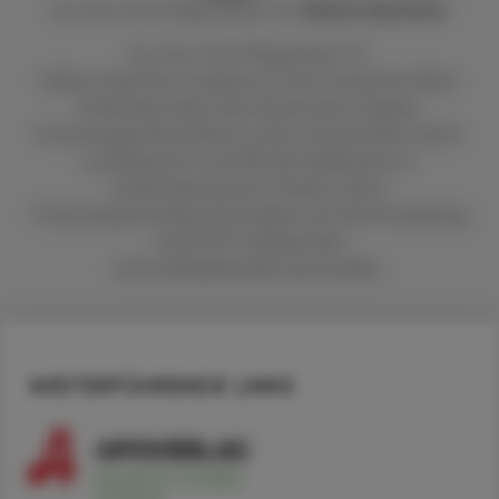
Ao. Univ.-Prof. Mag. pharm. Dr.
Helmut
Spreitzer
Ao. Univ.-Prof. Mag pharm. Dr.
Helmut Spreitzer studierte an der Universität Wien
Pharmazie. Nach der Dissertation folgten
Forschungsaufenthalte an den Universitäten Zürich
und Bayreuth und 1992 die Habilitation in
pharmazeutischer Chemie. Seine
Forschungsschwerpunkte liegen auf der Entwicklung
neuer PET-Diagnostika
und interkalierender Zytostatika.
WEITERFÜHRENDE LINKS