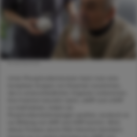
© shutterstock
Unter Phosphodiesterasen fasst man eine
komplexe Gruppe von Enzymen zusammen,
die in unterschiedlichen Organen vorkommen.
Ihre Funktion besteht darin, cAMP und cGMP
zu inaktivieren, indem sie
Phophodiesterbindungen spalten, wodurch es
zur Bildung von AMP und GMP kommt. Wird
dieser Prozess durch PDE-Hemmer blockiert,