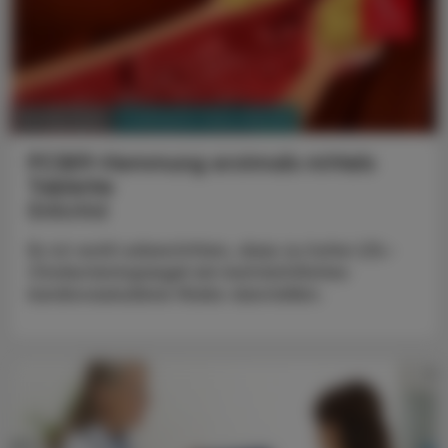
PHARMAZIE, TARA, MEDIZIN
05. Mai 2025
PCSK9-Hemmung erstmals mittels
Tablette
Enlicitid
Es ist wohl unbestritten, dass zu hohe LDL-
Cholesterinspiegel ein beträchtliches
kardiovaskuläres Risiko darstellen.