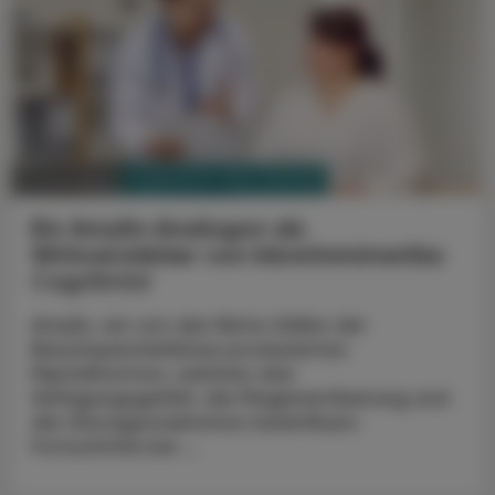
PHARMAZIE, TARA, MEDIZIN
17. Juni 2024
Ein Amylin-Analogon als
Wirkverstärker von Inkretinmimetika
Cagrilintid
Amylin, ein von den Beta-Zellen der
Bauchspeicheldrüse produziertes
Peptidhormon, welches das
Sättigungsgefühl, die Magenentleerung und
die Glucagonsekretion beeinflusst.
Fortschritte bei ...