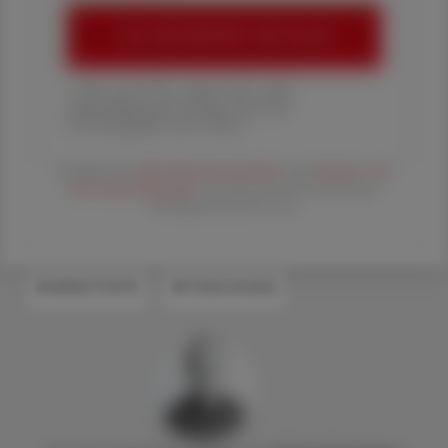
ÖAZ-ABONNEMENT BESTELLEN
1 Jahr um € 179,– (exkl. UST. zzgl.
Versandkosten) für Ihre ÖAZ als
Printausgabe und Online
Es gelten die
AGB
,
Datenschutzrichtline
und
Versand- und
Zahlungsbedingungen
der Österreichische Apotheker-
Verlagsgesellschaft m.b.H.
#WIRKSTOFFE
#FORSCHUNG