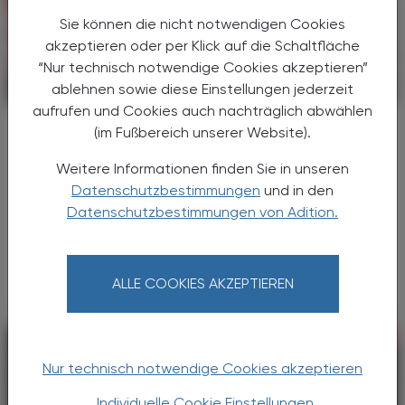
Sie können die nicht notwendigen Cookies
akzeptieren oder per Klick auf die Schaltfläche
“Nur technisch notwendige Cookies akzeptieren”
ablehnen sowie diese Einstellungen jederzeit
PHARMAZIE, TARA, MEDIZIN
14. Juli 2025
aufrufen und Cookies auch nachträglich abwählen
Senkt LDL und Lipoprotein(a)
(im Fußbereich unserer Website).
Obicetrapib
Weitere Informationen finden Sie in unseren
Das Cholesterolester-Transferprotein CETP
Datenschutzbestimmungen
und in den
hat eine wichtige Funktion im
Datenschutzbestimmungen von Adition.
Lipidstoffwechsel: Indem CETP die
Übertragung von Cholesterolestern von HDL
zu LDL und VLDL steuert, übt es letztlich ...
ALLE COOKIES AKZEPTIEREN
Nur technisch notwendige Cookies akzeptieren
Individuelle Cookie Einstellungen