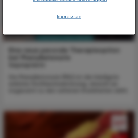
Impressum
PHARMAZIE, TARA, MEDIZIN
02. Juni 2025
Eine neue perorale Therapieoption
bei Phenylketonurie
Sepiapterin
Die Phenylketonurie (PKU) ist die häufigste
erbliche Stoffwechselstörung, obwohl sie
insgesamt zu den seltenen Krankheiten zählt.