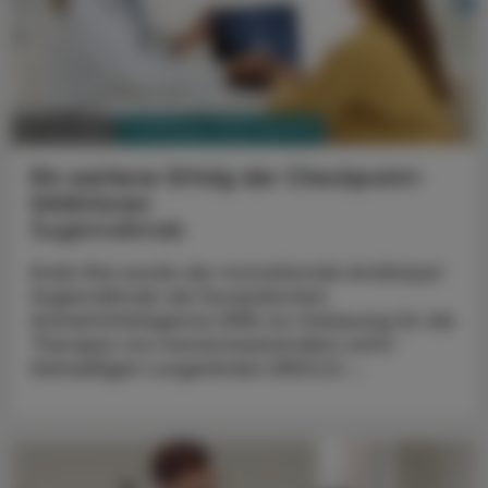
PHARMAZIE, TARA, MEDIZIN
01. Juli 2024
Ein weiterer Erfolg der Checkpoint-
Inhibitoren
Sugemalimab
Ende Mai wurde der monoklonale Antikörper
Sugemalimab der Europäischen
Arzneimittelagentur EMA zur Zulassung für die
Therapie von metastasierendem nicht-
kleinzelligen Lungenkrebs (NSCLC) ...