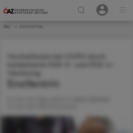
☰
USER
USER
ENSIFENTRIN
Hochwirksam bei COPD durch
kombinierte PDE-3- und PDE-4-
Hemmung
Ensifentrin
Ao. Univ.-Prof. Mag. pharm. Dr.
Helmut
Spreitzer
22. April 2024
Artikel drucken