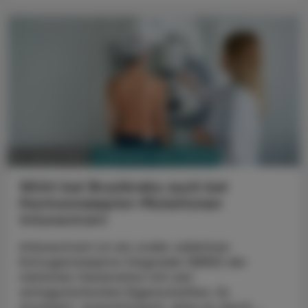
PHARMAZIE, TARA, MEDIZIN
10. Jänner 2024
Wirkt bei Brustkrebs auch bei
Hormonrezeptor-Mutationen
Imlunestrant
Imlunestrant ist ein oraler selektiver
Estrogenrezeptor Degrader (SERD) der
nächsten Generation mit rein
antagonistischen Eigenschaften. Es
erscheint aussichtsreich, dass es durch ...