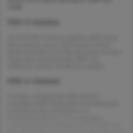
kommt es zu einem Anstieg an cAMP und
cGMP.
PDE-3-Hemmer
Der durch PDE-3-Hemmer ausgelöste cAMP-Anstieg
führt am Herzen zu einer Aktivierung der Calcium-
Kanäle und bewirkt in der Folge einen positiv inotropen,
chronotropen und dromotropen Effekt. Am
Gefäßsystem wird eine Vasodilatation ausgelöst.
PDE-4-Hemmer
In Immun- und pulmonalen Zellen führt der
intrazelluläre cAMP-Anstieg durch Unterdrückung der
Zytokinfreisetzung und Regulation von
Entzündungsmediatoren zu einer ausgeprägten
antiinflammatorischen Wirkung sowie zur Proliferation
glatter Muskelzellen und einem pulmonalen Umbau. Auf