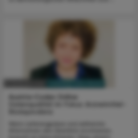
PHARMAZIE, TARA, MEDIZIN
17. Dezember 2025
Austria-Codex Online
Datenqualität im Fokus: Arzneimittel-
Bioäquivalenz
Wenn Lieferengpässe und zahlreiche
Alternativen den Überblick erschweren,
braucht es klare Kriterien. Mag. pharm.