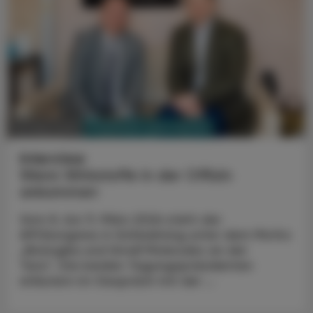
PHARMAZIE, TARA, MEDIZIN
03. März 2026
Interview
Wenn Wirkstoffe in der Offizin
ankommen
Vom 8. bis 11. März 2026 steht der
APOkongress in Schladming unter dem Motto
„Biologika und Small Molecules an der
Tara“. Die beiden Tagungspräsidenten
erläutern im Gespräch mit der ...