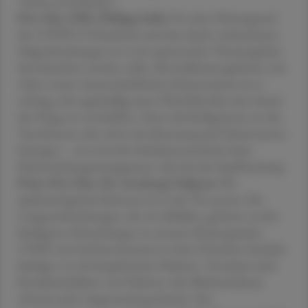
Thema entschieden?
Priv.-Doz. DDr. Philipp Saiko
Vor dem Hintergrund
der COVID-19-Pandemie und den damit verbundenen
Folgeerkrankungen ist es ein spannendes Themengebiet,
das beleuchtet werden sollte. Bei Indikationsgebieten mit
vielen neuen wissenschaftlichen Erkenntnissen ist es
wichtig, sich regelmäßig einen Überblick über den Stand
der Dinge zu verschaffen. Denn die Kolleg:innen an der
Tara können sehr viel in der Betreuung der Patient:innen
beitragen – sei es bei der Inhalationstechnik, beim
Nebenwirkungsmanagement oder bei der Impfberatung.
Prim. Priv.-Doz. Dr. Arschang Valipour
Die
epidemiologische Relevanz ist in der Tat enorm. Die
Lungenerkrankungen, die wir abbilden, gehören zu den
häufigsten Erkrankungen in unseren Breitengraden.
COPD und Asthma kommen in ihrer Prävalenz deutlich
häufiger vor als beispielsweise Diabetes. Trotzdem wird
Krankheitsbildern wie Diabetes oder Bluthochdruck
oftmals mehr Augenmerk geschenkt. Das