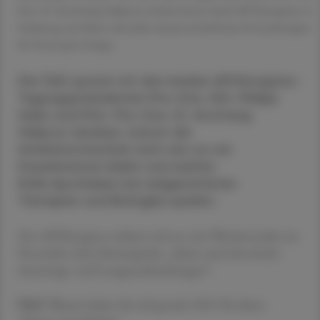
Doz. Dr. Arschang Valipour präsentieren beim APOkongress in
Salzburg und Wien aktuelle wissenschaftliche Entwicklungen.
© Christoph Schipp
Die ÖAZ sprach mit den beiden APOkongress-
Tagungspräsidenten Priv.-Doz. DDr. Philipp
Saiko und Prim. Priv.-Doz. Dr. Arschang
Valipour darüber, warum die
Inhalationstechnik nach wie vor ein
Dauerbrenner bleibt und welche
Rolle Apotheken bei zielgerichteten
Therapien und Biologika spielen.
Der APOkongress widmet sich an zwei Wochenenden im
November dem Schwerpunkt „Akute und chronische
Atemwegs- und Lungenerkrankungen“.
ÖAZ
Warum haben Sie sich gerade 2025 für dieses