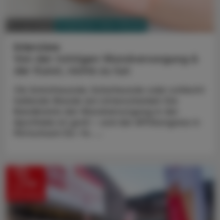
PHARMAZIE, TARA, MEDIZIN
12. Juni 2026
Interview
Von der richtigen Wundversorgung &
der Kunst, nichts zu tun
Ob Schnittwunde, Schürfwunde oder schlecht
heilende Wunde am Unterschenkel: Die
Bandbreite der Wundversorgung in der
Apotheke ist groß – und der APOkongress in
Pörtschach (12.–14. ...