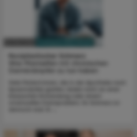
PHARMAZIE, TARA, MEDIZIN
06. März 2026
Nociplastischer Schmerz
Was Mastzellen mit chronischen
Darmkrämpfen zu tun haben
Viele Patient:innen, die in der Apotheke nach
Spasmolytika greifen, leiden nicht an einer
klassischen Entzündung oder einem
strukturellen Darmproblem. Ihr Schmerz ist
dennoch real. Er ...