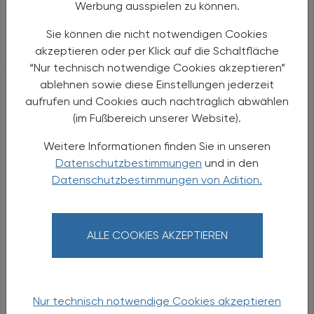
Werbung ausspielen zu können.
aufklärend tätig zu sein – von der supportiven Therapie
über die Immuntherapie bis zur inhalativen Therapie.
Sie können die nicht notwendigen Cookies
akzeptieren oder per Klick auf die Schaltfläche
ÖAZ
Was erwartet die Teilnehmer:innen abseits der
“Nur technisch notwendige Cookies akzeptieren”
Fachvorträge?
ablehnen sowie diese Einstellungen jederzeit
Saiko
Die Fachausstellung wird mit rund 90
aufrufen und Cookies auch nachträglich abwählen
Firmenständen wieder sehr groß sein. Eine wichtige
(im Fußbereich unserer Website).
Neuerung ist, dass der Samstag erst um 12 Uhr beginnen
Weitere Informationen finden Sie in unseren
wird, dafür dauern die Vorträge am Sonntag bis 15 Uhr.
Datenschutzbestimmungen
und in den
Das kommt besonders jenen Kolleg:innen entgegen, die
Datenschutzbestimmungen von Adition.
samstags noch Apothekendienst haben und erst mittags
anreisen können. Ab 11 Uhr steht bereits das Foyer für
Networking bei Kaffee und Croissants offen. Der
Kongress ist zudem wieder mit 25 AFP akkreditiert. Und
ALLE COOKIES AKZEPTIEREN
für alle, die einzelne Vorträge versäumen oder
nacharbeiten möchten: Die Aufzeichnungen sind circa
zwei Wochen danach auf der e-Learning-Plattform
Nur technisch notwendige Cookies akzeptieren
verfügbar – für Präsenzteilnehmer:innen kostenfrei.