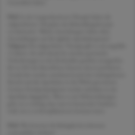
Gesundheit haben.
ÖAZ
In der Lungenkarzinom-Therapie haben die
zielgerichteten Therapien das Behandlungskonzept
revolutioniert. Welche Auswirkungen haben diese
Entwicklungen auf die tägliche Apothekenpraxis?
Valipour
Die zielgerichtete Therapie gibt es seit ungefähr
15 Jahren. Sie zielt darauf ab, einzelne genetische
Veränderungen in den Krebszellen gezielter anzugreifen.
Bis zu 30 % der Betroffenen können davon profitieren.
Gerade hier werden zunehmend auch der niedergelassene
Bereich und die Apotheken in die Pflicht genommen.
Gewisse Hochpreispräparate werden ambulant in der
Apotheke abgegeben. Wenn es um Nebenwirkungen
geht, ist es wichtig, dass man in beratender Funktion
weiß, wie es zu Komplikationen kommen kann.
ÖAZ
Wie bewerten Sie Biologika bei schwerem
eosinophilem Asthma?