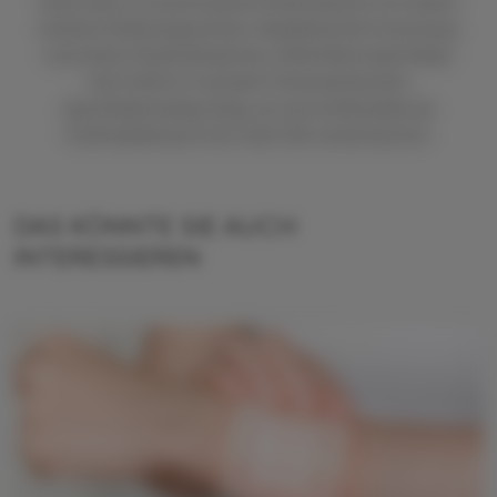
Irene Senn ist promovierte Pharmazeutin mit einem
breiten Erfahrungsschatz: Akademische Forschung
und Lehre, Pharmaindustrie, öffentliche Apotheke.
Seit 2020 ist sie beim Österreichischen
Apothekerverlag tätig, wo sie mittlerweile als
Chefredakteurin (stv.) die ÖAZ verantwortet.
DAS KÖNNTE SIE AUCH
INTERESSIEREN