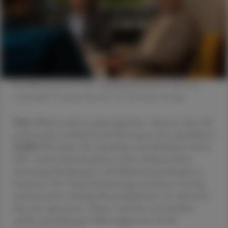
Die ÖAZ sprach mit den Tagungspräsidenten über die
vielseitigen Programmpunkte. © Christoph Schipp
ÖAZ
Welche anderen pulmologischen Themen sehen Sie
als besonders wichtig für die Beratung in den Apotheken?
SAIKO
Wir haben den Apotheker und Mediziner Herrn
DDr. André Farkouh gebeten, über tabakassoziierte
Atemwegserkrankungen und Nikotinersatztherapie zu
berichten. Das Thema Rauchstopp und dieses Craving
sind besonders wichtige Beratungsthemen. Er wird auch
über das sogenannte „Vapen“ sprechen und darüber,
welche Auswirkungen Elektrozigaretten auf die