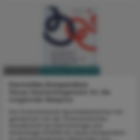
PHARMAZIE, TARA, MEDIZIN
17. Februar 2026
Dermatika-Kompendium
Neues Nachschlagewerk für die
magistrale Rezeptur
Die Österreichische Apothekerkammer hat
gemeinsam mit der Österreichischen
Gesellschaft für Dermatologie und
Venerologie (ÖGDV) ein neues Kompendium
zu dermatologischen Wirkstoffen und ...