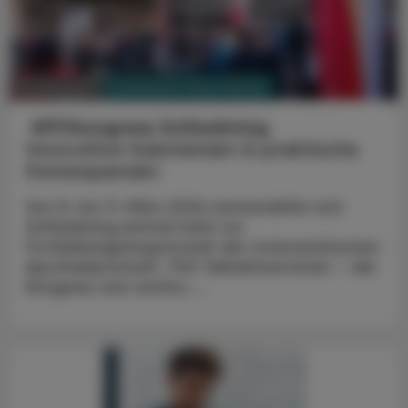
PHARMAZIE, TARA, MEDIZIN
16. März 2026
APOkongress Schladming
Innovative Substanzen & praktische
Konsequenzen
Von 8. bis 11. März 2026 verwandelte sich
Schladming einmal mehr zur
Fortbildungshauptstadt der österreichischen
Apothekerschaft. 700 Teilnehmer:innen – der
Kongress war restlos ...