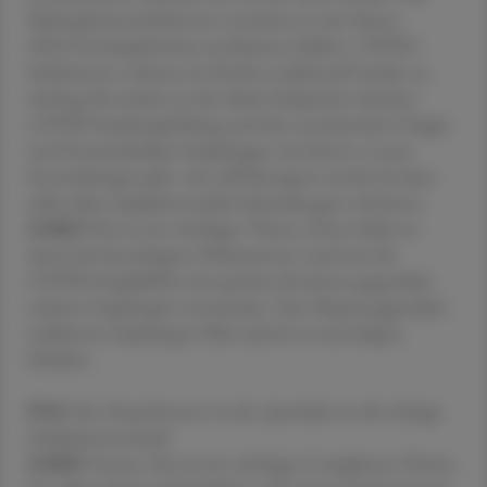
Mykoplasmeninfektionen erreichten in der Saison
2023/24 beispielsweise exorbitante Zahlen. COVID-
Infektionen nehmen im Herbst traditionell wieder zu.
Anfang November ist der ideale Zeitpunkt zwischen
COVID-Impfempfehlung und den anstehenden Grippe-
und Pneumokokken-Impfungen, bei denen es neue
Entwicklungen gibt. Am APOkongress werde ich dazu
selbst über impfpräventable Erkrankungen referieren.
SAIKO
Das ist ein wichtiges Thema. Denn leider ist
durch die berechtigten Diskussionen rund um die
COVID-Impfpflicht eine gewisse Resistenz gegenüber
anderen Impfungen entstanden. Eine Skepsis gegenüber
etablierten Impfungen führt jedoch zu unnötigem
Schaden.
ÖAZ
Ein Dauerbrenner in der Apotheke ist die richtige
Inhalationstechnik.
SAIKO
Genau. Das ist ein wichtiges Compliance-Thema.