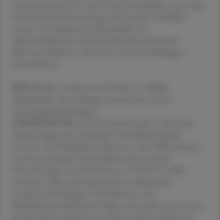
Lungenkarzinom ist noch immer die häufigste zum Tode
führende Krebserkrankung in Österreich. Inhaltlich
werden wir häufige Krankheitsbilder mit
epidemiologischer und gesundheitsökonomischer
Relevanz abdecken, aber auch neue Entwicklungen
thematisieren.
ÖAZ
Bleiben wir kurz bei COVID-19: Welche
langfristigen Auswirkungen beobachten Sie bei
Atemwegserkrankungen?
VALIPOUR
Während der Pandemie gab es durch das
Maskentragen eine artifizielle Unterdrückung aller
Aerosol- und Tröpfcheninfektionen. Das führte danach
zu einer passageren Immunlücke und zu einem
Überschwappen der Infektionen. COVID-19 selbst
schwächt zudem das Immunsystem. Bakterielle
Lungenentzündungen, Keuchhusten und
Mykoplasmeninfektionen haben sich in den letzten zwei
bis drei Jahren teilweise um 200 bis 400 % erhöht. Die