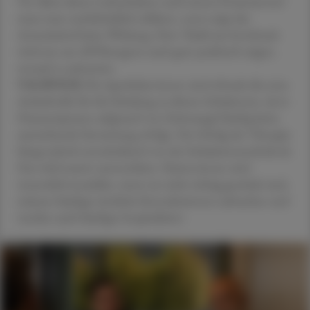
Vor allem dieses Luftanhalten nach einem Dosieraerosol
muss man nachdrücklich erklären, sonst zeigt das
Arzneimittel keine Wirkung. Herr Täubl aus Innsbruck
wird uns am APOkongress auch ganz praktisch zeigen,
worauf es ankommt.
VALIPOUR
Die Apotheker:innen sind oftmals die erste
Anlaufstelle für die Schulung zu diesen Inhalatoren, da in
Hausarztpraxen aufgrund von Zeitmangel häufig keine
ausreichende Einweisung erfolgt. Der Erfolg der Therapie
hängt jedoch entscheidend von der Inhalationstechnik ab.
Das wird massiv unterschätzt. Patient:innen sind
wesentlich instabiler, wenn sie nicht richtig geschult sind,
müssen häufiger ärztliche Konsultationen aufsuchen und
werden auch häufiger hospitalisiert.