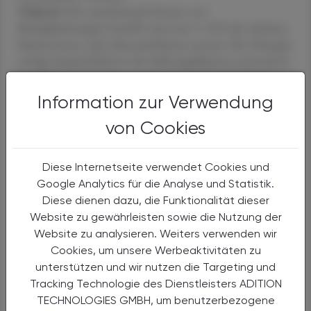
Valipour
Der zunehmende Einsatz von
Biologikatherapien betrifft zwar nur 5–10 % der Asthma-
Patient:innen, aber diese profitieren enorm. Die Therapie
erfolgt hauptsächlich in der Selbstapplikation und wird in
Apotheken ausgegeben, wodurch vermehrt Rückfragen
zur korrekten Anwendung kommen. Wir haben seit
Information zur Verwendung
diesem Jahr auch die Biologikatherapie bei COPD – eine
von Cookies
wichtige Indikationserweiterung. Die Biologika werden
definitiv weiter vorrücken. Sie sind zwar wesentlich teurer
als die inhalative Therapie, zeigen aber bei schweren
Diese Internetseite verwendet Cookies und
Verläufen eine beeindruckende Wirksamkeit, die die
Google Analytics für die Analyse und Statistik.
Lebensqualität der Betroffenen deutlich verbessert.
Diese dienen dazu, die Funktionalität dieser
Website zu gewährleisten sowie die Nutzung der
ÖAZ
Ein spannender Vortragstitel handelt von Allergien
Website zu analysieren. Weiters verwenden wir
als „stille Bedrohung“. Was steckt dahinter?
Cookies, um unsere Werbeaktivitäten zu
Valipour
Die inhalativen Allergien haben deutlich
unterstützen und wir nutzen die Targeting und
zugenommen – durch unseren Lebenswandel, aber auch
Tracking Technologie des Dienstleisters ADITION
die Umweltbelastung, die dazu führt, dass einzelne
TECHNOLOGIES GMBH, um benutzerbezogene
Allergene immer aggressiver werden. Hier ist es wichtig,