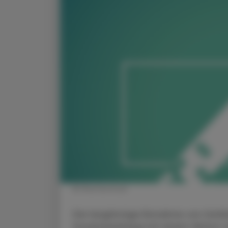
© Shutterstock
Die langfristige Einnahme von Schi
Zusammenhang mit einem Verlust a