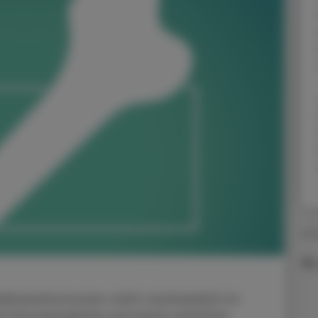
27.
lddrüsenhormonen steht nachweislich im
n Knochendichte und einem erhöhten