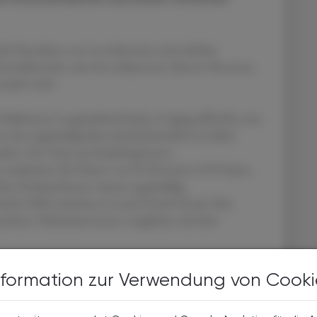
 die Einnahme von Levothyroxin und erhöhte
rmalbereichs, also bei euthyreoten älteren Personen,
ziiert sind.
e Baltimore Longitudinal Study of Aging (BLSA), eine
n der regelmäßig über durchschnittlich 6,3 Jahre
den. Ein Team aus Radiolog:innen,
analysierte die Daten von 81 Personen (49 Frauen,
iese Proband:innen wiesen regelmäßig
eich (TSH zwischen 0,4 und 5,0 mU/l) auf. Ihre
chten Teilnehmer:innen verglichen, die kein
nformation zur Verwendung von Cooki
ter Levothyroxin-Therapie ein signifikant stärkerer