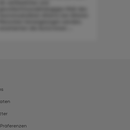
als verlässliches und
geschlechtsunabhängiges Maß des
neuromuskulären Alterns bei älteren
Menschen herangezogen werden,
resümierten die Autor:innen ...
ns
aten
tter
 Präferenzen