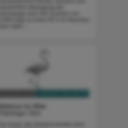
Leitsymptome Husten, Auswurf und
dauerhafte Verengung der
Atemwege sind. Die Ursache von
COPD liegt zu etwa 90 % im Rauchen,
kann aber ...
PHARMAZIE, TARA, MEDIZIN
2. Dezember 2024
Balance im Alter
Flamingo-Test
Die Dauer des Einbeinstandes kann