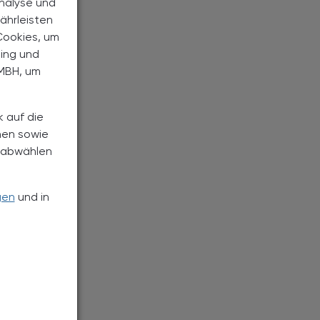
Analyse und
ährleisten
Cookies, um
ting und
MBH, um
k auf die
nen sowie
h abwählen
gen
und in