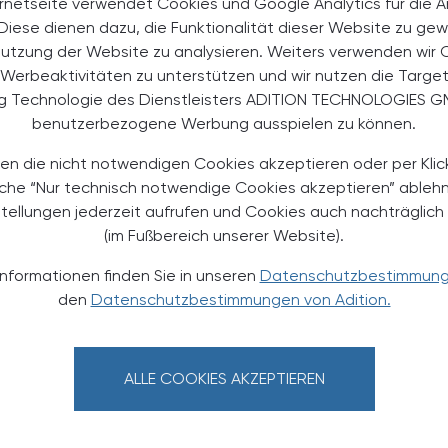
rnetseite verwendet Cookies und Google Analytics für die 
 auftrat als bei euthyreoten Personen ohne
. Diese dienen dazu, die Funktionalität dieser Website zu gew
n Prof. Dr. Jennifer Mammen empfiehlt älteren
Nutzung der Website zu analysieren. Weiters verwenden wir 
ion regelmäßig überprüfen zu lassen. Ärzt:innen
Werbeaktivitäten zu unterstützen und wir nutzen die Targe
bwägung der L-Thyroxin-Therapie vornehmen. Bei
ng Technologie des Dienstleisters ADITION TECHNOLOGIES G
blicher Anteil der Verschreibungen für
benutzerbezogene Werbung ausspielen zu können.
ilddrüsenunterfunktion und zudem wird ein mögliches
en die nicht notwendigen Cookies akzeptieren oder per Klic
äche “Nur technisch notwendige Cookies akzeptieren” ableh
stellungen jederzeit aufrufen und Cookies auch nachträglic
(im Fußbereich unserer Website).
e loss in euthyroid older adults: A longitudinal
y of Aging. Presented at RSNA 2024. December 1-5,
Informationen finden Sie in unseren
Datenschutzbestimmun
den
Datenschutzbestimmungen von Adition.
RAT
ALLE COOKIES AKZEPTIEREN