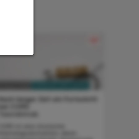
PHARMAZIE, TARA, MEDIZIN
3. August 2026
Nach langer Zeit ein Fortschritt
bei COPD
Tozorakimab
COPD ist eine chronische
Atemwegsobstruktion, deren