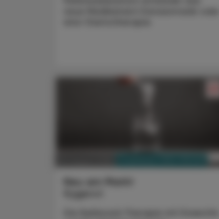
Pankreaskarzinom entweder das
neue Medikament Daraxonrasib ode
eine Chemotherapie.
PHARMAZIE, TARA, MEDIZIN
03. August 2026
Neu am Markt
Kygevvi
Die Nukleosid-Therapie mit Doxecitin