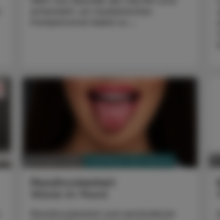
HEAT hat deshalb die CALOR-Liste
r
entwickelt, um medizinisches
Fachpersonal dabei zu ...
PHARMAZIE, TARA, MEDIZIN
03. August 2026
2
Mundtrockenheit
Wüste im Mund
Mundtrockenheit und verminderter