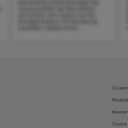
Speichelfluss beeinträchtigen die
k
Lebensqualität der Betroffenen
und können sich negativ auf die
Mundgesundheit und Verdauung
auswirken. Häufig treten ...
Coupo
Mediad
Newsle
Cookie