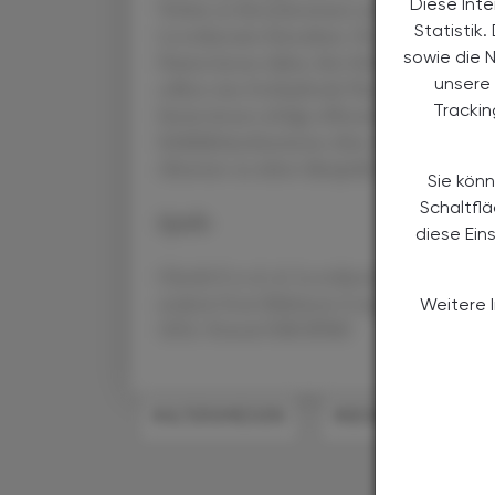
Diese Inte
Verlust an Knochenmasse und Knochendichte
Statistik
Levothyroxin-Einnahme. Die Endokrinologi
sowie die 
Patient:innen daher, ihre Schilddrüsenfunkt
unsere 
sollten eine fortlaufende Nutzen-Risiko-A
Tracki
Senior:innen erfolgt offensichtlich ein erhe
Schilddrüsenhormone ohne vorliegende Sch
Absetzen zu selten überprüft.
Sie könn
Schaltfl
Quelle
diese Ein
Ghotbi E et al. al. Levothyroxine use and bon
analysis from Baltimore Longitudinal Stud
Weitere 
2024. Poster# S3B-SPMS
#ALTERSMEDIZIN
#BEWEGUNGSAPPA