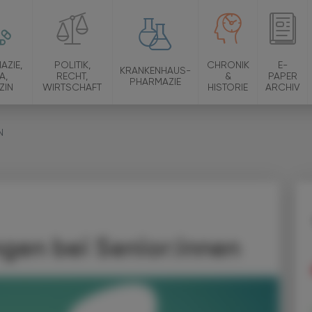
AZIE,
POLITIK,
CHRONIK
E-
KRANKENHAUS-
A,
RECHT,
&
PAPER
PHARMAZIE
ZIN
WIRTSCHAFT
HISTORIE
ARCHIV
N
ngen bei Senior:innen