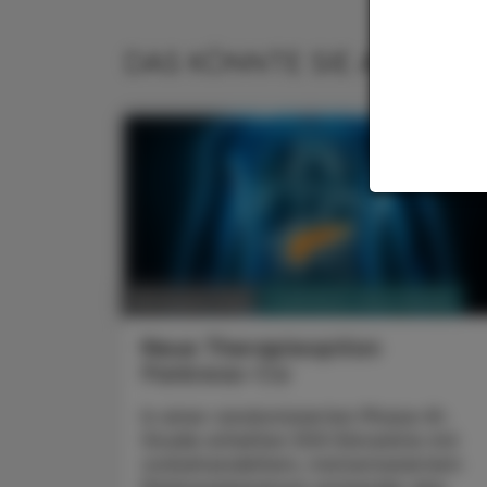
DAS KÖNNTE SIE AUCH IN
PHARMAZIE, TARA, MEDIZIN
08. August 2026
Neue Therapieoption
Pankreas-Ca
In einer randomisierten Phase-III-
Studie erhielten 500 Erkrankte mit
vorbehandeltem, metastasiertem