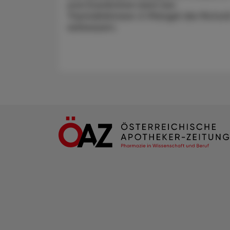
und Doxribtimin kann bei
Thymidinkinase-2-Mangel die Motori
verbessern.