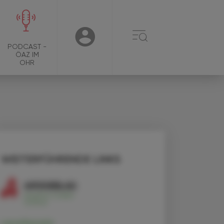
☰
USER
PODCAST -
ÖAZ IM
OHR
WEITERFÜHRENDE LINKS
Levothyroxin