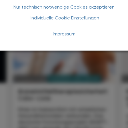
Nur technisch notwendige Cookies akzeptieren
TERESSIEREN
Individuelle Cookie Einstellungen
Impressum
PHARMAZIE, TARA, MEDIZIN
07. August 2026
0
Arzneimitteltherapiesicherheit
Calor-Liste
Hitze ist bekanntlich mit erheblichen
Gesundheitsrisiken verbunden. Das
deutsche Forschungsprojekt ADAPT-