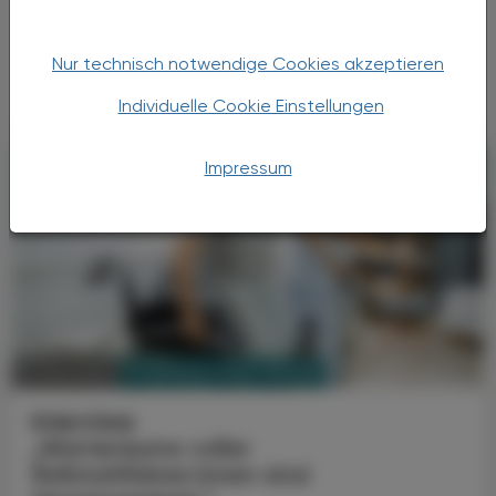
Immunglobulin G, was wiederum die gegen
den Acetylcholin-Rezeptor gerichteten
Nur technisch notwendige Cookies akzeptieren
Autoantikörper reduziert.
Individuelle Cookie Einstellungen
Impressum
PHARMAZIE, TARA, MEDIZIN
13. Mai 2024
Interview
„Warteräume voller
Rollstuhlfahrer:innen sind