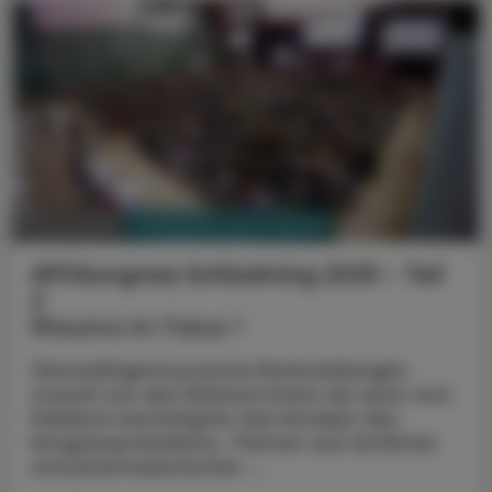
PHARMAZIE, TARA, MEDIZIN
07. April 2025
APOkongress Schladming 2025 – Teil
2
Rheuma im Fokus 1
Überwältigend positive Rückmeldungen
sowohl von den Referent:innen als auch vom
Publikum bestätigten das Konzept des
Kongresspräsidiums, Themen aus ärztlicher
und pharmazeutischer ...