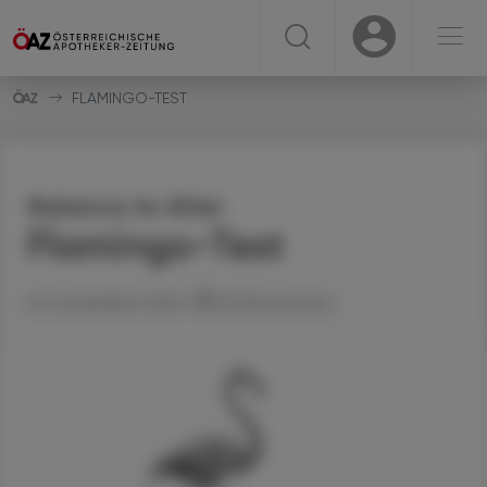
☰
USER
USER
FLAMINGO-TEST
Balance im Alter
Flamingo-Test
22. Dezember 2024
Artikel drucken