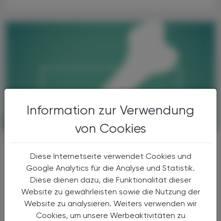
Information zur Verwendung
PHARMAZIE, TARA, MEDIZIN
27. Dezember 2024
von Cookies
L-Thyroxin
Zu viele Verordnungen bei
Diese Internetseite verwendet Cookies und
Senior:innen
Google Analytics für die Analyse und Statistik.
Diese dienen dazu, die Funktionalität dieser
Die langfristige Einnahme von
Website zu gewährleisten sowie die Nutzung der
Schilddrüsenhormonen steht nachweislich im
Website zu analysieren. Weiters verwenden wir
Zusammenhang mit einem Verlust an
Cookies, um unsere Werbeaktivitäten zu
Knochendichte und einem erhöhten Risiko für