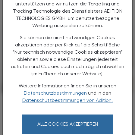
unterstützen und wir nutzen die Targeting und
Osteoporose.
Tracking Technologie des Dienstleisters ADITION
TECHNOLOGIES GMBH, um benutzerbezogene
Werbung ausspielen zu können.
Sie können die nicht notwendigen Cookies
akzeptieren oder per Klick auf die Schaltfläche
“Nur technisch notwendige Cookies akzeptieren”
ablehnen sowie diese Einstellungen jederzeit
aufrufen und Cookies auch nachträglich abwählen
(im Fußbereich unserer Website).
Weitere Informationen finden Sie in unseren
PHARMAZIE, TARA, MEDIZIN
12. August 2024
Datenschutzbestimmungen
und in den
Datenschutzbestimmungen von Adition.
Eine vielversprechende Aussicht bei
Myasthenia gravis
Nipocalimab
ALLE COOKIES AKZEPTIEREN
Die Wirkung von Nipocalimab basiert auf
dem beschleunigten Abbau von