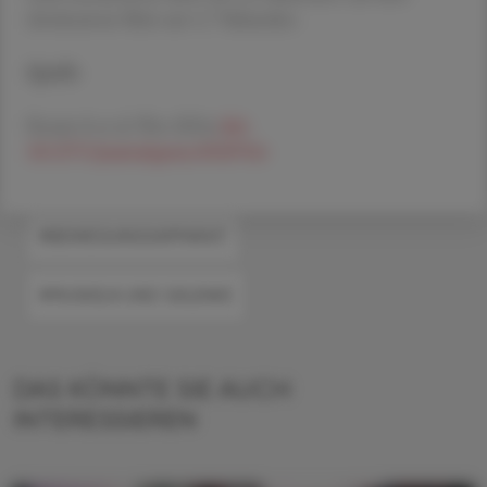
dominanten Bein um 1,7 Sekunden.
Quelle
Rezaei A et al. Plos 2024;
doi:
10.1371/journal.pone.0310764
#BEWEGUNGSAPPARAT
#MUSKELN UND GELENKE
DAS KÖNNTE SIE AUCH
INTERESSIEREN