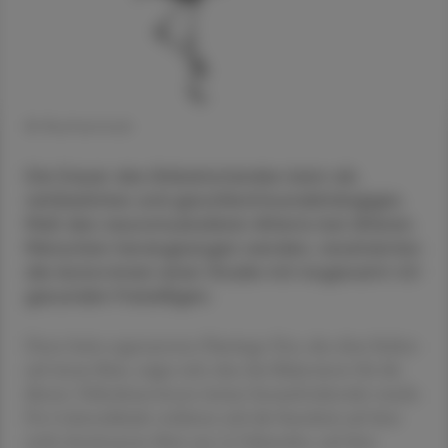
© Shutterstock
Die Dauer des Einbeinstandes kann als
verlässliches und geschlechtsunabhängiges
Maß des neuromuskulären Alterns bei älteren
Menschen herangezogen werden, resümierten
die Autor:innen einer Studie mit insgesamt 40
gesunden Freiwilligen.
Denn beim sogenannten Flamingo-Test, also dem Stehen
auf einem Bein, zeigte sich, dass das Balancieren für die
älteren Teilnehmer:innen immer herausfordernder wurde.
Pro Lebensdekade verkürzte sich die Standzeit auf dem
nicht dominanten Bein um 2,2 Sekunden, auf dem