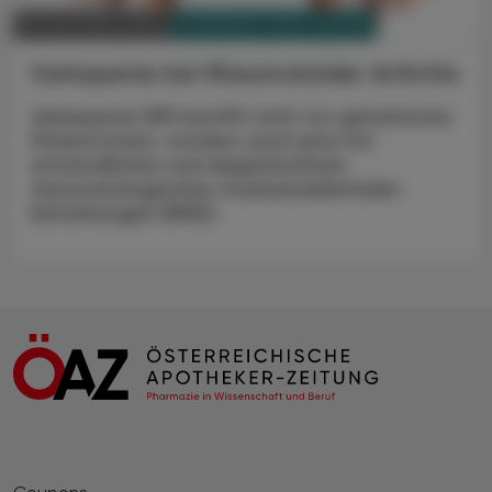
PHARMAZIE, TARA, MEDIZIN
10. November 2023
Sarkopenie bei Rheumatoider Arthritis
Sarkopenie (SP) betrifft nicht nur geriatrische
Patient:innen, sondern auch jene mit
entzündlichen und degenerativen
rheumatologischen muskuloskelettalen
Erkrankungen (RMD).