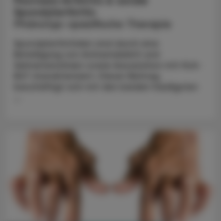
Psoriasis-Arthritis & axiale
Spondylarthritis
Phänotyp-spezifische Therapie
Spondylarthritiden sind durch eine
Beteiligung von Achsenskelett und
Sehnenansätzen sowie Assoziation mit HLA-
B27 charakterisiert. Dieser Beitrag
beschäftigt sich mit den beiden häufigsten
...