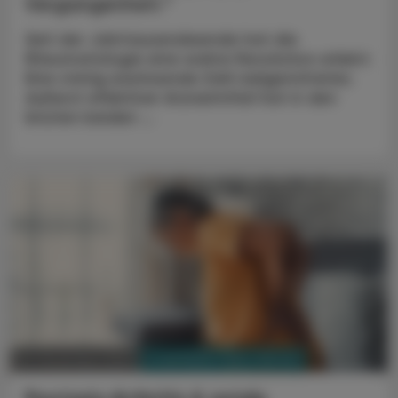
Vergangenheit.“
Seit der Jahrtausendwende hat die
Rheumatologie eine wahre Revolution erlebt:
Eine stetig wachsende Zahl zielgerichteter,
äußerst effektiver Arzneimittel hat in den
letzten beiden ...
PHARMAZIE, TARA, MEDIZIN
25. Dezember 2023