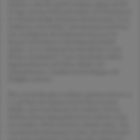
Infektion, wobei das typische Erythema migrans drei bis
30 Tage nach dem Zeckenstich auftritt. Der Durchmesser
des Erythems beträgt mindestens fünf Zentimeter. Es ist
randbetont, nicht erhaben, nicht überwärmt und breitet
sich zentrifugal um den Zeckenstich herum aus. Im
Zentrum des Erythems ist die Zeckeneinstichstelle
sichtbar. „Es ist wichtig, die Einstichstelle bis zu sechs
Wochen zu beobachten“, betont die aktuelle Leitlinie.
Begleitend können auch Fieber, Muskel- und
Gelenkschmerzen, Lymphknotenschwellungen oder
Müdigkeit auftreten.
Wenn sich die Borrelien im Körper ausbreiten, können sie
u. a. die Haut, die Gelenke sowie das Nervensystem
befallen. Auch nach Monaten bis zu Jahren nach der
Infektion können Spätmanifestationen auftreten, doch
nur ein kleiner Teil der Infizierten erkrankt schwer. „Von
entscheidender Bedeutung ist erstens, dass die Menschen
nach einem Aufenthalt in der Natur ihren Körper auf