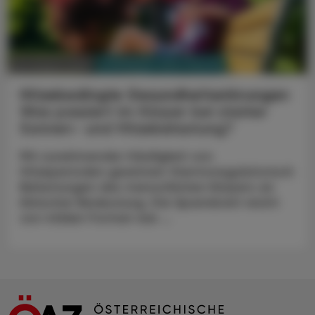
PHARMAZIE, TARA, MEDIZIN
03. August 2026
Hitzebedingte Gesundheitsstörungen
Was passiert im Körper bei starker
Sonnen- und Hitzebelastung?
Mit zunehmender Häufigkeit von
Hitzeperioden gewinnen thermoregulatorisch
Belastungen des menschlichen Körpers an
klinischer Bedeutung. Die Spannbreit reicht
von milden Formen wie ...