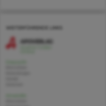
WEITERFÜHRENDE LINKS
Doxycyclin
Alternativen
Anwendungen
Handel
Sicherheit
Amoxicillin
Alternativen