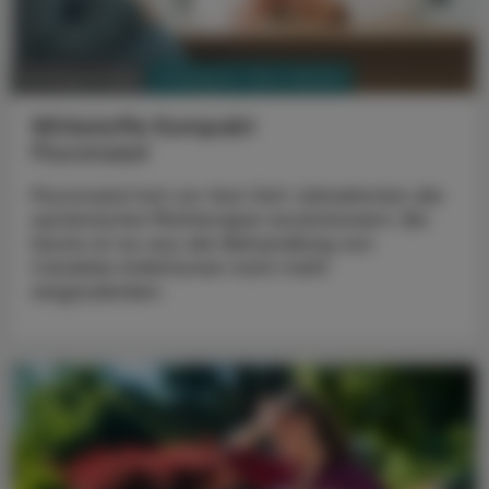
PHARMAZIE, TARA, MEDIZIN
03. August 2026
Wirkstoffe Kompakt
Fluconazol
Fluconazol hat vor fast fünf Jahrzehnten die
systemische Pilztherapie revolutioniert. Bis
heute ist es aus der Behandlung von
Candida-Infektionen nicht mehr
wegzudenken.