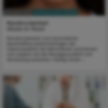
PHARMAZIE, TARA, MEDIZIN
03. August 2026
Mundtrockenheit
Wüste im Mund
Mundtrockenheit und verminderter
Speichelfluss beeinträchtigen die
Lebensqualität der Betroffenen und können
sich negativ auf die Mundgesundheit und
Verdauung auswirken. Häufig treten ...