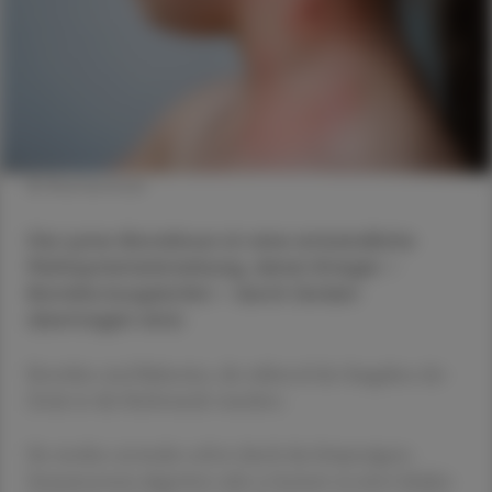
© Shutterstock
Die Lyme-Borreliose ist eine entzündliche
Multisystemerkrankung, deren Erreger –
Borrelia burgdorferi – durch Zecken
übertragen wird.
Borrelien sind Bakterien, die während des Saugaktes der
Zecke in die Stichwunde wandern.
Sie werden entweder sofort durch das körpereigene
Immunsystem abgetötet oder es kommt zu einer lokalen