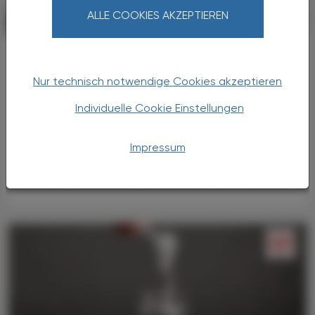
ALLE COOKIES AKZEPTIEREN
PHARMAZIE, TARA, MEDIZIN
03. August 2026
Nach langer Zeit ein Fortschritt bei
COPD
Nur technisch notwendige Cookies akzeptieren
Tozorakimab
Individuelle Cookie Einstellungen
COPD ist eine chronische
Atemwegsobstruktion, deren Leitsymptome
Husten, Auswurf und dauerhafte Verengung
Impressum
der Atemwege sind. Die Ursache von COPD
liegt zu etwa 90 % im Rauchen, kann aber ...