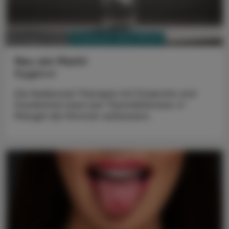
PHARMAZIE, TARA, MEDIZIN
03. August 2026
Neu am Markt
Kygevvi
Die Nukleosid-Therapie mit Doxecitin und
Doxribtimin kann bei Thymidinkinase-2-
Mangel die Motorik verbessern.