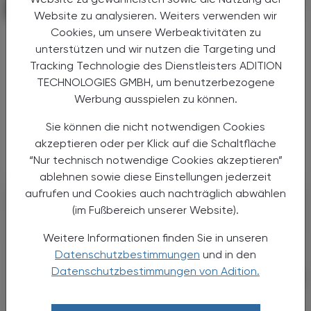
PHARMAZIE, TARA, MEDIZIN
07. August 2026
Website zu analysieren. Weiters verwenden wir
Cookies, um unsere Werbeaktivitäten zu
Arzneimitteltherapiesicherheit
unterstützen und wir nutzen die Targeting und
Calor-Liste
Tracking Technologie des Dienstleisters ADITION
Hitze ist bekanntlich mit erheblichen
TECHNOLOGIES GMBH, um benutzerbezogene
Gesundheitsrisiken verbunden. Das deutsche
Werbung ausspielen zu können.
Forschungsprojekt ADAPT-HEAT hat deshalb
Sie können die nicht notwendigen Cookies
die CALOR-Liste entwickelt, um
medizinisches Fachpersonal dabei zu ...
akzeptieren oder per Klick auf die Schaltfläche
“Nur technisch notwendige Cookies akzeptieren”
ablehnen sowie diese Einstellungen jederzeit
aufrufen und Cookies auch nachträglich abwählen
(im Fußbereich unserer Website).
Weitere Informationen finden Sie in unseren
Datenschutzbestimmungen
und in den
Datenschutzbestimmungen von Adition.