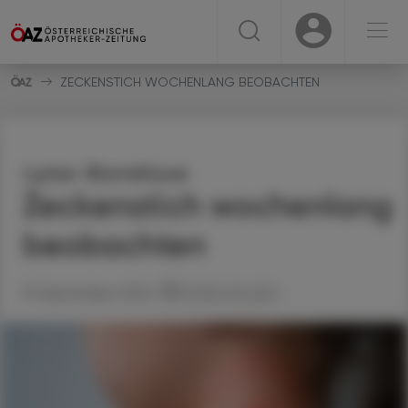
☰
USER
USER
ZECKENSTICH WOCHENLANG BEOBACHTEN
Lyme-Borreliose
Zeckenstich wochenlang
beobachten
19. September 2024
Artikel drucken