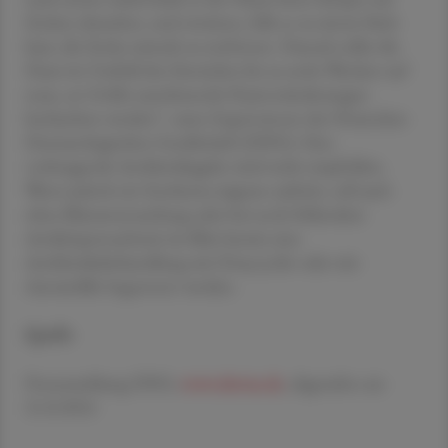
Zecken absuchen, und zweitens, falls es zu einem Stich
kam, die Zecke zeitnah zu entfernen. Danach sollte die
Haut im Umfeld des Einstiches bis zu sechs Wochen auf
neue, an Größe zunehmende Hautveränderungen
beobachtet werden“, raten Expert:innen der Deutschen
Dermatologischen Gesellschaft (DDG). Eine
vorbeugende Antibiotikagabe wird nicht empfohlen.
Wenn jedoch ein Erythema migrans auftritt, soll auch
ohne Blutuntersuchung oder bei noch fehlendem
Antikörpernachweis im Blut bereits eine
Antibiotikabehandlung mit Doxycyclin oder mit
Amoxicillin begonnen werden.
Quelle
Pressemeldung DDG;
www.derma.de
, abgerufen am
21.8.2024