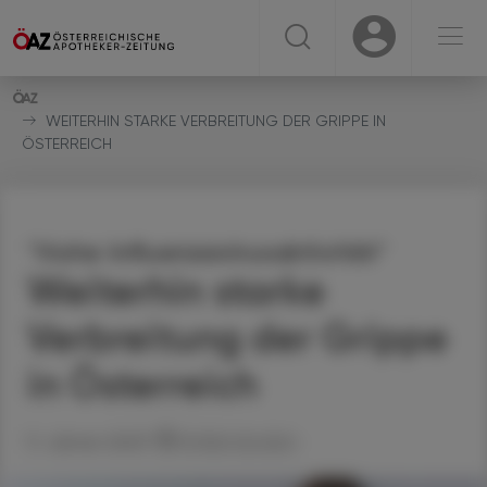
☰
USER
USER
WEITERHIN STARKE VERBREITUNG DER GRIPPE IN
ÖSTERREICH
"Hohe Influenzavirusaktivität"
Weiterhin starke
Verbreitung der Grippe
in Österreich
11. Jänner 2023
Artikel drucken