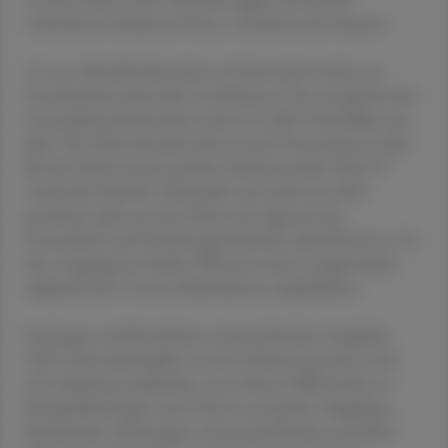
verbreiteten Influenza-Viren, versicherte der Experte.
15 von 100.000 Menschen in Österreich sterben im
Durchschnitt jedes Jahr an Influenza. Das entspricht laut
Gesundheitsministerium mehr als 1.000 Todesfällen pro
Jahr. Die Zahl schwankt aber je nach Virusvariante stark.
Bei der bisher letzten großen Influenzawelle 2016/17
wurde die Zahl der Todesopfer auf mehr als 4.000
geschätzt, geht aus den Daten der Agentur für
Gesundheit und Ernährungssicherheit (AGES) hervor. In
den vergangenen beiden Wintern waren Grippewellen
aufgrund der Corona-Maßnahmen ausgeblieben.
Im jüngst veröffentlichten österreichischen Impfplan
2023 wird eindringlich vor der Influenza gewarnt und
eine Impfung empfohlen, um schwere Fälle bis hin zu
Hospitalisierungen und Tod zu vermeiden. Säuglinge,
Kleinkinder, Schwangere, chronisch Kranke und ältere