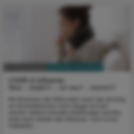
PHARMAZIE, TARA, MEDIZIN
28. November 2023
COVID & Influenza
Was ... bleibt? ... ist neu? ... kommt?
Mit Einsetzen der Kälte lässt auch der Anstieg
an Virusinfektionen nicht lange auf sich
warten. Neben banalen Erkältungen werden
bald auch wieder die Influenza- und Covid-
Fallzahlen ...