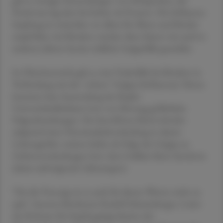
gab es weniger Einsendungen von Stichproben, die
Positivrate lag aber bei hohen 46 Prozent. Die Influenza-
Impfung ist weiterhin vor allem für Ältere und Kinder
empfohlen, bei Kindern wurden diese Saison wie auch in
anderen Jahren bereits tödliche Grippefälle gemeldet.
In Oberösterreich gab es zwei Todesfälle bei Kindern in
Verbindung mit der "echten" Grippe (Influenza). Hinzu
kommen laut Aussendung des Kepler
Universitätsklinikum Linz von Montag gefährliche
Folgeerkrankungen. Ein betroffenes Kind schwebe
aufgrund einer Herzmuskelentzündung in akuter
Lebensgefahr, weitere leiden als Folge der Grippe an
Gehirnentzündungen bzw. dem Guillain Barre Syndrom
(akute aufsteigende Lähmungen).
"Für die Vorsorge ist es auch für diesen Winter nicht zu
spät", betonte Kinderarzt Rudolf Schmitzberger, Leiter
des Referats für Impfangelegenheiten der