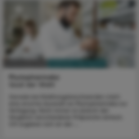
PHARMAZIE, TARA, MEDIZIN
29. November 2023
Phytopharmaka
Qual der Wahl
Gerade bei Erkältungsbeschwerden steht
eine enorme Auswahl an Phytopharmaka zur
Verfügung. Nicht immer ist jedoch der
Vergleich verschiedener Präparate einfach.
Oft ergeben sich an der ...