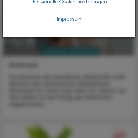
Individuelle Cookie Einstellungen
Impressum
PHARMAZIE, TARA, MEDIZIN
23. Jänner 2024
Ambroxol
Die Kolumne der bewährten Wirkstoffe stellt
diesmal das synthetische Mukolytikum
Ambroxol vor. Auch nach über 40 Jahren auf
dem Markt ist der Erfolg des Wirkstoffs
ungebrochen.