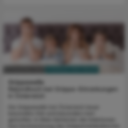
PHARMAZIE, TARA, MEDIZIN
23. Dezember 2022
Grippewelle
Rekordhoch bei Grippe-Erkrankungen
in Österreich
Die Grippewelle hat Österreich heuer
besonders früh und besonders hart
getroffen. In Wien kletterten die Infektionen
laut Hochrechnung des Grippemeldedienstes