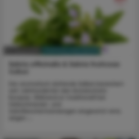
PHARMAZIE, TARA, MEDIZIN
22. Jänner 2024
Salvia officinalis & Salvia fruticosa
Salbei
Der aromatisch duftende Salbei bereichert
seit Jahrhunderten den Arzneischatz
Europas. Während er traditionell bei
Halsschmerzen und
Zahnfleischentzündungen eingesetzt wird,
zeigen ...