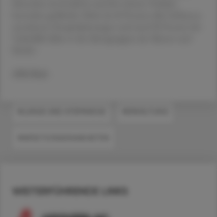
Menschen ab 60 Jahren sind für schwere Verläufe
besonders gefährdet: Mehr als 60 Prozent aller Influenza-
assoziierten Hospitalisierungen und rund 90 Prozent der
Todesfälle fallen in die Altersgruppen der Älteren und
Kinder.
APA/Red.
#LUNGE UND ATEMWEGE
#ERKÄLTUNG
#INFEKTIONSKRANKHEITEN
WEITERFÜHRENDE LINKS