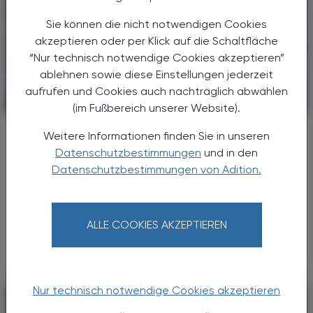
Sie können die nicht notwendigen Cookies
akzeptieren oder per Klick auf die Schaltfläche
“Nur technisch notwendige Cookies akzeptieren”
ablehnen sowie diese Einstellungen jederzeit
aufrufen und Cookies auch nachträglich abwählen
PHARMAZIE, TARA, MEDIZIN
24. Oktober 2024
(im Fußbereich unserer Website).
Pneumokokken
Weitere Informationen finden Sie in unseren
Virulent im Doppelpack
Datenschutzbestimmungen
und in den
Datenschutzbestimmungen von Adition.
Durch Pneumokokken hervorgerufene
Erkrankungen gehören zu den häufigsten
bakteriellen Atemwegsinfektionen. Nach
Schätzungen der WHO sterben jährlich
ALLE COOKIES AKZEPTIEREN
weltweit mehr als 300.000 Kinder ...
Nur technisch notwendige Cookies akzeptieren