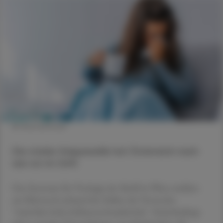
© Shutterstock
Die starke Grippewelle hat Österreich nach
wie vor im Griff.
Das Zentrum für Virologie der MedUni Wien meldete
am Mittwoch anhand der Zahlen der Vorwoche
"weiterhin hohe Influenzavirusaktivität". Ferienbedingt