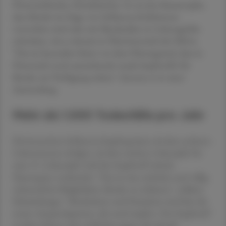
Österreichischen Ärztekammer. Es sei eine Katastrophe,
dass Kinder im Zuge von Influenza-Infektionen
verstorben sind oder mit Myokardien in Lebensgefahr
schweben, wie es derzeit in Oberösterreich der Fall ist:
"Das ist besonders bitter vor dem Hintergrund, dass in
Österreich noch ausreichende nasale Impfstoffe für
Kinder zur Verfügung stehen", betonte er in einer
Aussendung.
Mehr als 1.000 Todesfälle pro Jahr
Die kostenlose Influenza-Impfung kann ab dem sechsten
Lebensmonat erfolgen, ab dem zweiten Lebensjahr bis
zum 15. Lebensjahr wird der Impfstoff mittels
Nasenspray verabreicht. "Das ist eine einfache und völlig
schmerzfreie Möglichkeit, Kinder zu schützen", erklärte
Schmitzberger. "Kinderärzte und Hausärzte sind hier die
ersten Ansprechpartner, die rasch impfen. Der Impfstoff
sei diese Saison sehr treffsicher gegen die aktuell