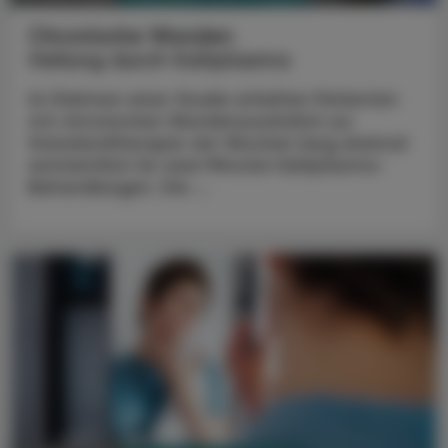
Chronische Wunden
Heilung durch Kaltplasma
Im Rahmen einer Studie erhielten Patienten
mit chronischen Wundenzusätzlich zur
Standardtherapie vier Wochen lang dreimal
wöchentlich für zwei Minuten Kaltplasma-
Behandlungen. Die ...