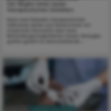
Der Beginn eines neuen
therapeutischen Zeitalters
Nach zwei Dekaden therapeutischen
Stillstands dürfen sich Patient:innen mit
atopischer Dermatitis über neue
Behandlungsmöglichkeiten freuen. Biologika
greifen gezielt ins überschießende ...
PHARMAZIE, TARA, MEDIZIN
24. März 2024