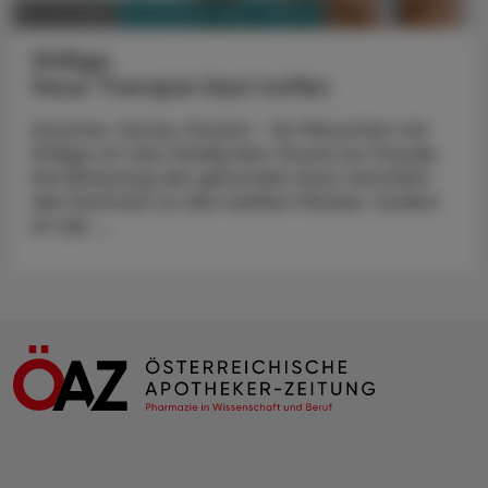
PHARMAZIE, TARA, MEDIZIN
24. Juli 2023
Vitiligo
Neue Therapie lässt hoffen
Sommer, Sonne, Strand – für Menschen mit
Vitiligo ist das häufig kein Grund zur Freude.
Die Bräunung der gesunden Haut verstärkt
den Kontrast zu den weißen Flecken. Zudem
ist die ...