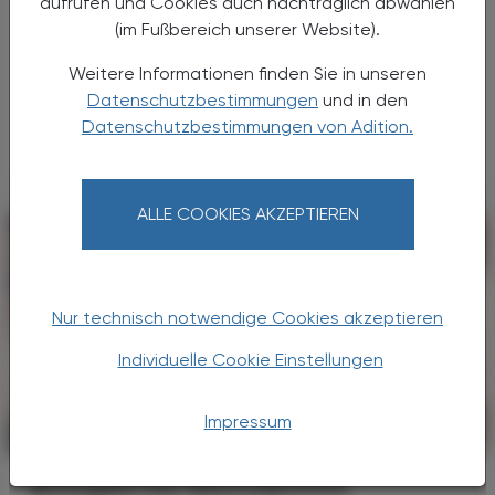
aufrufen und Cookies auch nachträglich abwählen
Hautkrebs
(im Fußbereich unserer Website).
Aktinische Keratosen sind Vorstufen des
Weitere Informationen finden Sie in unseren
Plattenepithelkarzinoms und zählen zu den
Datenschutzbestimmungen
und in den
häufigsten Hauterkrankungen bei
Datenschutzbestimmungen von Adition.
hellhäutigen Menschen.
ALLE COOKIES AKZEPTIEREN
Nur technisch notwendige Cookies akzeptieren
Individuelle Cookie Einstellungen
Impressum
PHARMAZIE, TARA, MEDIZIN
09. Mai 2024
Biologika bei Neurodermitis