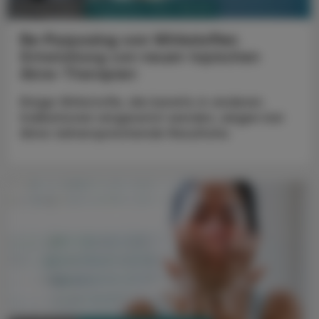
PHARMAZIE, TARA, MEDIZIN
22. März 2024
Re-Purposing von Wirkstoffen
Entwicklung von neuen topischen
Akne-Therapien
Einige Wirkstoffe, die bereits in anderen
Indikationen eingesetzt werden, zeigen bei
Akne vielversprechende Resultate.