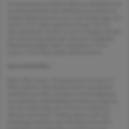
Ein Forscherteam der MedUni Wien um Olaf Merkel und
der Charité Berlin/des Max Delbrück Center Berlin um
Stephan Mathas konnte in einer neuen Studie zeigen, dass
das auf CTCL-Zellen exprimierte Protein CD74 ein
vielversprechendes Ziel für innovative Therapien darstellt.
Die Untersuchung ergab, dass sogenannte Antikörper-
Wirkstoff-Konjugate (ADC), die gezielt an CD74
binden, CTCL-Zellen effektiv abtöten können.
Schwer behandelbar
Bisher fehlen kurative Therapieoptionen für kutane T-
Zell-Lymphome. Zwar kommen bereits monoklonale
Antikörper und ADC zum Einsatz, doch das Spektrum
der angreifbaren Zelloberflächenstrukturen ist begrenzt.
Die neue Studie belegt, dass CD74 in verschiedenen
Subtypen der kutanen T-Zell-Lymphome stark und
durchgängig exprimiert wird. Die Erkenntnisse dieser
Studie liefern eine solide Basis, um CD74 als neues