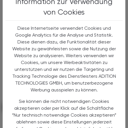
Information zur Verwendung
Antidepressiva zeigen hohen Bedarf
an psychischer Versorgung
von Cookies
BÖP setzt sich für individuell abgestimmte
Diese Internetseite verwendet Cookies und
psychische Unterstützungsangebote ein.
Google Analytics für die Analyse und Statistik.
Diese dienen dazu, die Funktionalität dieser
Website zu gewährleisten sowie die Nutzung der
Website zu analysieren. Weiters verwenden wir
Cookies, um unsere Werbeaktivitäten zu
unterstützen und wir nutzen die Targeting und
Tracking Technologie des Dienstleisters ADITION
TECHNOLOGIES GMBH, um benutzerbezogene
Werbung ausspielen zu können.
Sie können die nicht notwendigen Cookies
PHARMAZIE, TARA, MEDIZIN
28. Mai 2025
akzeptieren oder per Klick auf die Schaltfläche
“Nur technisch notwendige Cookies akzeptieren”
Aktinische Keratose
ablehnen sowie diese Einstellungen jederzeit
Tageslichttherapie gegen weißen