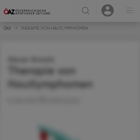
☰
USER
USER
THERAPIE VON HAUTLYMPHOMEN
Neuer Ansatz
Therapie von
Hautlymphomen
16. April 2025
Artikel drucken