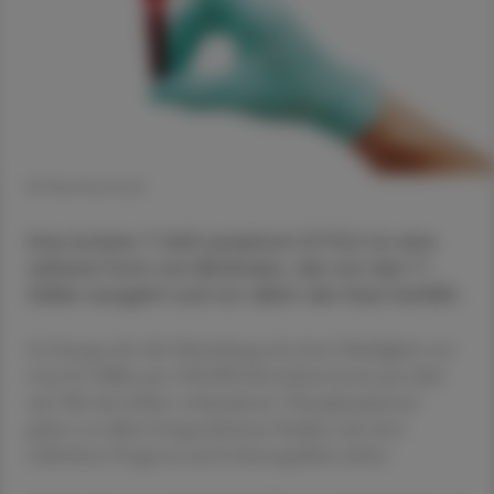
© Shutterstock
Das kutane T-Zell-Lymphom (CTCL) ist eine
seltene Form von Blutkrebs, die von den T-
Zellen ausgeht und vor allem die Haut befällt.
In Europa tritt die Erkrankung mit einer Häufigkeit von
etwa 0,5 Fällen pro 100.000 Einwohner:innen pro Jahr
auf. Mit den bisher vorhandenen Therapieoptionen
gehen vor allem fortgeschrittene Stadien mit einer
schlechten Prognose und Lebensqualität einher.