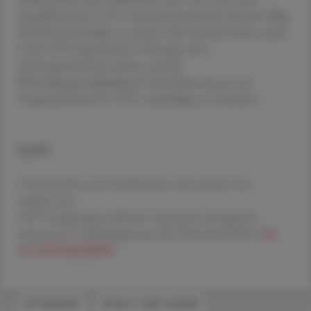
Angriffsziel für CTCL weiterzuentwickeln und den Weg
für klinische Studien zu ebnen. Die Forscher:innen sehen
in der CD74-gerichteten Therapie einen
vielversprechenden Ansatz, um die
Behandlungsmöglichkeiten für Patient:innen mit
fortgeschrittenem CTCL nachhaltig zu verbessern.
Quelle
Costanza M, et al.: Preclinical in vitro and in vivo
evidence for
CD74-targeting as effective treatment strategy for
cutaneous T cell lymphomas. Br J Dermatol 2025.
doi:
10.1093/bjd/ljaf001
#THERAPIE
#HAUT UND HAARE