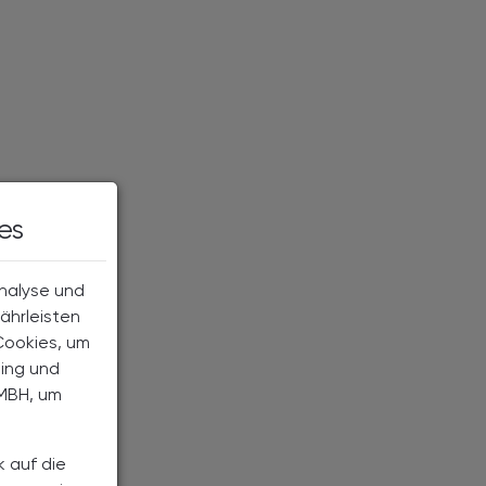
es
Analyse und
ährleisten
Cookies, um
ting und
MBH, um
k auf die