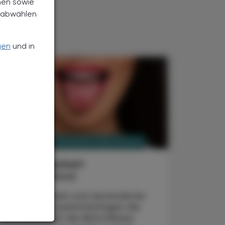
nen sowie
h abwählen
gen
und in
PHARMAZIE, TARA, MEDIZIN
3. August 2026
Mundtrockenheit
Wüste im Mund
Mundtrockenheit und verminderter
Speichelfluss beeinträchtigen die
Lebensqualität der Betroffenen