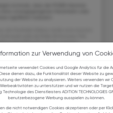
zeigte erstmals, dass der PCSK9-Hemmer
n ohne vorangegangenen Herzinfarkt oder
sse signifikant reduziert.
se oder Hochrisiko-Diabetes wurden unter intensiver
 Evolocumab senkte das Risiko für koronaren Tod,
fall um 25 % (HR 0,75) sowie den erweiterten
LDL-Cholesterin fiel um 55 % auf 45 mg/dl. Die
nformation zur Verwendung von Cooki
on jenen unter Placebo.
rühen, intensiven LDL-Senkung in der
rnetseite verwendet Cookies und Google Analytics für die 
owie LDL-Zielwerte neu definieren.
. Diese dienen dazu, die Funktionalität dieser Website zu gew
Nutzung der Website zu analysieren. Weiters verwenden wir 
Werbeaktivitäten zu unterstützen und wir nutzen die Targe
 10.1056/NEJMoa2514428
ng Technologie des Dienstleisters ADITION TECHNOLOGIES G
benutzerbezogene Werbung ausspielen zu können.
en die nicht notwendigen Cookies akzeptieren oder per Klic