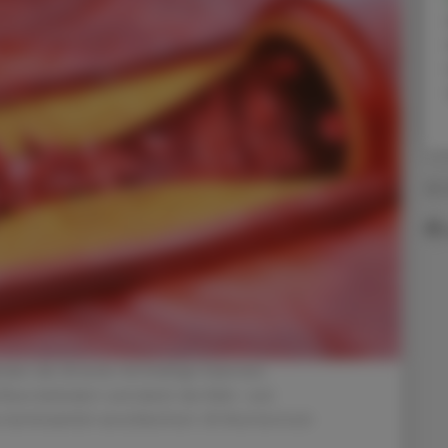
22.
änden der Arterien fetthaltige Substanz
tfluss behindert und damit die Nähr- und
ontinuierlich verschlechtert. © Shutterstock