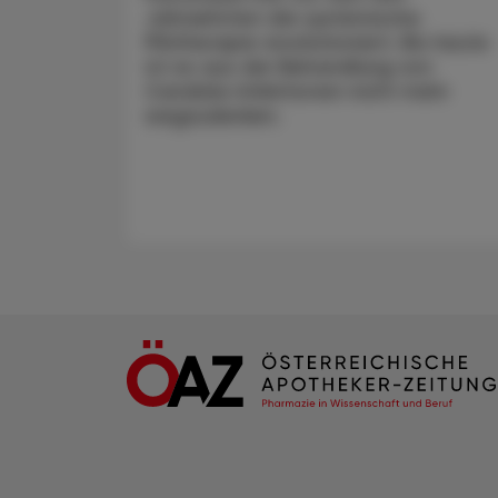
Jahrzehnten die systemische
Pilztherapie revolutioniert. Bis heute
ist es aus der Behandlung von
Candida-Infektionen nicht mehr
wegzudenken.