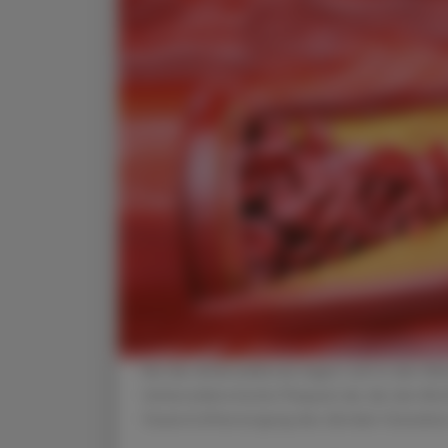
Bei der Atherosklerose lagert sich in den W
(atherosklerotische Plaques) ab, die den Blu
Sauerstoffversorgung des distalen Gewebes k