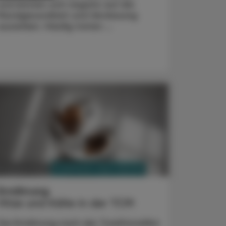
und können sich negativ auf die
Mundgesundheit und Verdauung
auswirken. Häufig treten ...
PHARMAZIE, TARA, MEDIZIN
3. August 2026
Ernährung
Hitze und Kälte in der TCM
Die Ernährung nach der Traditionellen