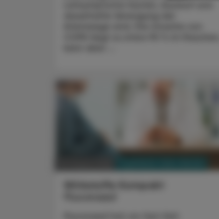
Leitsymptome Husten, Auswurf und
dauerhafte Verengung der
Atemwege sind. Die Ursache von
COPD liegt zu etwa 90 % im Rauchen
kann aber ...
PHARMAZIE, TARA, MEDIZIN
03. August 2026
Wirkstoffe Kompakt
Fluconazol
Fluconazol hat vor fast fünf