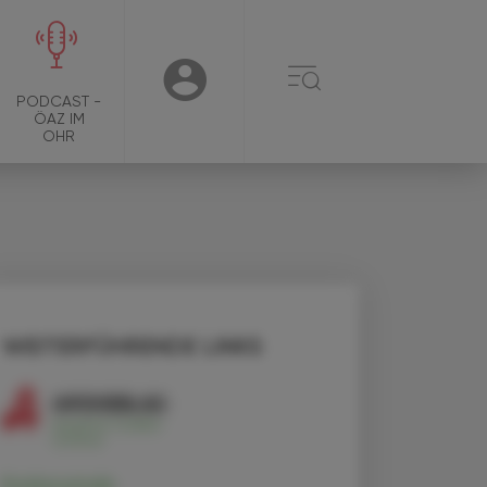
☰
USER
PODCAST -
ÖAZ IM
OHR
WEITERFÜHRENDE LINKS
Evolocumab