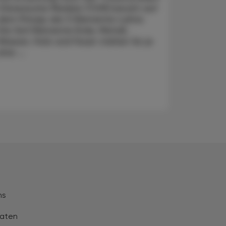
Chinesische Medizin (TCM) beruht auf
dem Prinzip der 5 Elemente-Lehre.
Die fünf Elemente Erde, Metall,
Wasser, Holz und Feuer stehen für je
eine ...
ns
aten