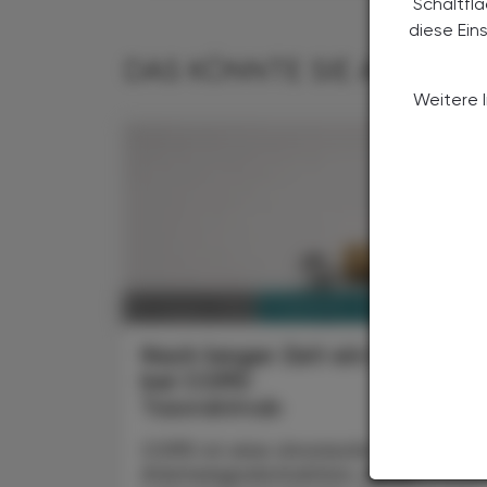
Schaltfl
diese Ein
DAS KÖNNTE SIE AUCH IN
Weitere 
PHARMAZIE, TARA, MEDIZIN
03. August 2026
Nach langer Zeit ein Fortschrit
bei COPD
Tozorakimab
COPD ist eine chronische
Atemwegsobstruktion, deren