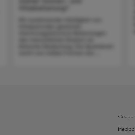
starker Sonnen- und
Hitzebelastung?
Mit zunehmender Häufigkeit von
Hitzeperioden gewinnen
thermoregulatorisch Belastungen
des menschlichen Körpers an
klinischer Bedeutung. Die Spannbreit
reicht von milden Formen wie ...
Coupo
Mediad