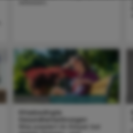
verbessern.
,
PHARMAZIE, TARA, MEDIZIN
03. August 2026
0
Hitzebedingte
Gesundheitsstörungen
Was passiert im Körper bei