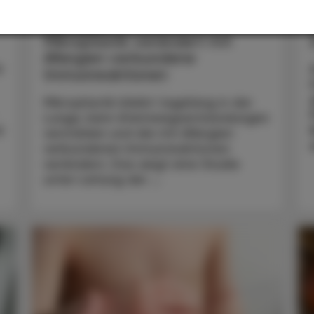
MedUni-Wien-Studie mit PET-
Partikeln
Mikroplastik verändert mit
Allergien verbundene
r
Immunreaktionen
Mikroplastik bleibt tagelang in der
Lunge, kann Atemwegsentzündungen
d
verstärken und die mit Allergien
verbundenen Immunreaktionen
verändern. Das zeigt eine Studie
unter Leitung der ...