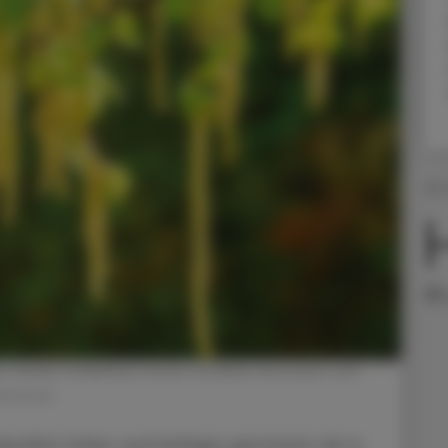
25.
Ke
den beiden Frühblühern Esche und Birke verursacht und
terstock
deutlich früher und heftiger gestartet als in