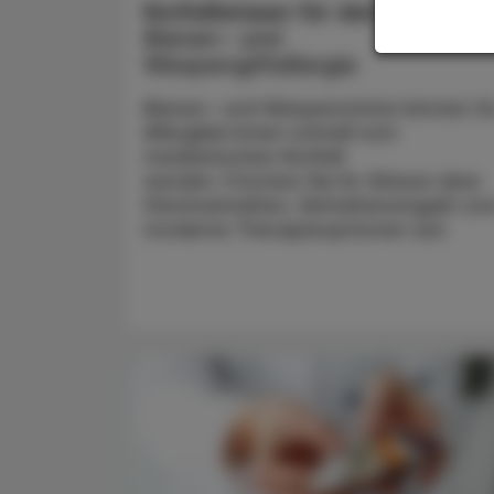
Notfallwissen für den Ernstfall
Bienen- und
Wespengiftallergie
Bienen- und Wespenstiche können fü
Allergiker:innen schnell zum
medizinischen Notfall
werden. Frischen Sie Ihr Wissen über
Stechverhalten, Verhaltensregeln un
moderne Therapieoptionen auf.