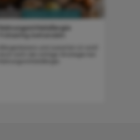
PHARMAZIE, TARA, MEDIZIN
. Mai 2025
Nahrungsmittelallergie
Frühzeitig behandeln
Allergenkarenz und zuwarten ist wohl
doch nicht die richtige Strategie bei
Nahrungsmittel­allergie.