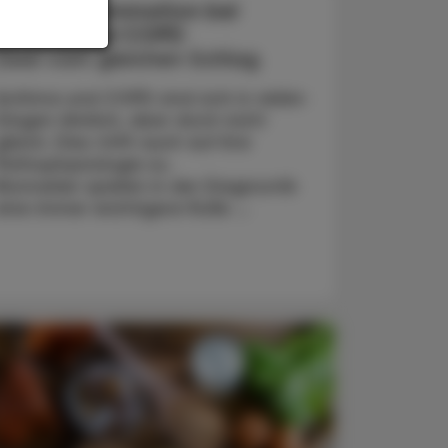
Typ-2-Inflammation bei
Asthma und COPD
Zwei vom gleichen Schlag
Asthma und COPD sind sich in vielen
Dingen ähnlich, aber doch nicht
gleich. Dies trifft auch auf ihre
Pathophysiologie zu.
Biomarker spielen in der Diagnostik
eine immer wichtigere Rolle ...