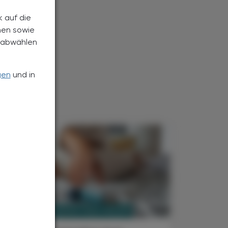
k auf die
nen sowie
h abwählen
gen
und in
PHARMAZIE, TARA, MEDIZIN
. Juli 2025