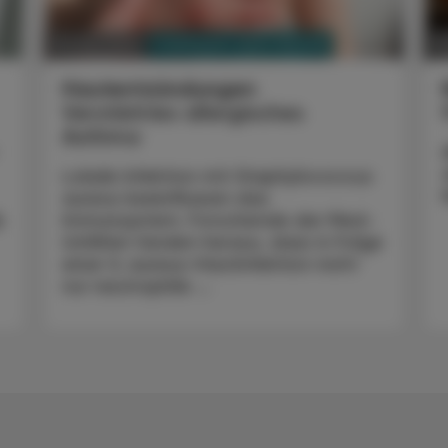
PHARMAZIE, TARA, MEDIZIN
20. Mai 2025
11
Hautentzündungen
Verstärktes allergisches
Asthma
Lokale Infektion mit Staphylococcus
aureus beeinflussen das
.
Immunsystem. Forschende der Med­
UniWien fanden heraus, dass in Folge
einer S. aureus-Hautinfektion nicht
nur neutrophile ...