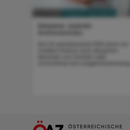
PHARMAZIE, TARA, MEDIZIN
03. Juli 2025
Schwerer Juckreiz
Antihistaminika
Die US-amerikanische FDA warnt vor
starkem Pruritus nach abruptem
Absetzen von Cetirizin oder
Levocetirizin bei Langzeitanwendung