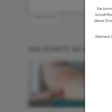
Sie könn
Schaltfl
#ALLERGIEN
diese Ein
Weitere 
DAS KÖNNTE SIE AUCH IN
PHARMAZIE, TARA, MEDIZIN
22. Juni 2026