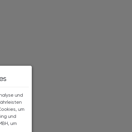
es
Analyse und
ährleisten
Cookies, um
ting und
MBH, um