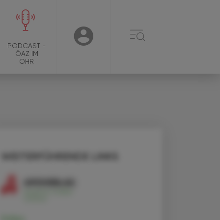
☰
USER
PODCAST -
ÖAZ IM
OHR
WEITERFÜHRENDE LINKS
Pollen