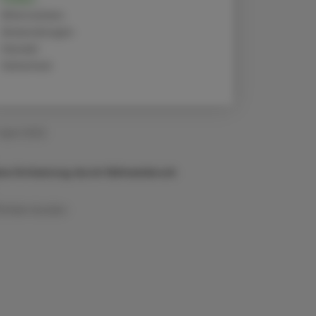
Alternativen
Anwendungen
Handel
Sicherheit
 April 2022
ine Entlastung durch Kälteeinbruch
Artikel drucken