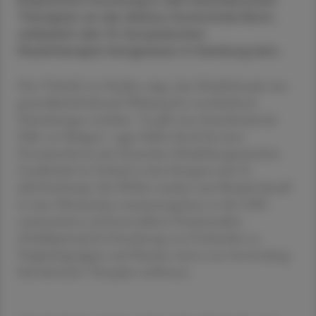
Empirische Forschung in den Künstlerischen
Therapien an der Alanus Hochschule Bonn,
anlässlich des 13. Europäischen
Musiktherapie-Kongresses in Hamburg fest.
Eine Vielzahl von Studien zeige, dass Musiktherapie eine
gesundheitsfördernde Wirkung bei verschiedenen
Erkrankungen entfaltet. "Es gibt eine beeindruckende
Fülle von Belegen", sagte Sabine Koch bei einer
Pressekonferenz der Deutschen Musiktherapeutischen
Gesellschaft im Vorlauf zu dem Kongress (ab 23.
Juli/Hamburg). Die Effekte wurden zum Beispiel aktuell
in einer Metaanalyse zusammengefasst, in die 3.885
randomisierte und kontrollierte Primärstudien
(Zufallsprinzip bei Zuordnung von Probanden zu
Vergleichsgruppen und Placebo; Anm.) zur Anwendung
künstlerischer Therapien einflossen.