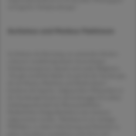
wie kognitive Verhaltenstherapie."
Autismus und Morbus Parkinson
Im Rahmen der Betreuung von autistischen Kindern
verbessern musiktherapeutische Anwendungen
Verhaltenssymptome, Sprache und soziale Fähigkeiten.
"Das gilt sowohl für Musik- als auch für die Tanztherapie,
die mit Stimme, Rhythmus und Musik arbeitet",
berichtete die Expertin. Aufgrund ihrer Wirksamkeit sei
die Tanztherapie bereits in die hochrangige S3-Leitlinie
(Arbeitsgemeinschaft der Wissenschaftlichen
Medizinischen Fachgesellschaften) zum Autismus
aufgenommen worden. "Rhythmus ist ein wichtiger
Wirkfaktor, er scheint Orientierung und Sicherheit zu
geben, Interaktion anzubahnen sowie Stress und