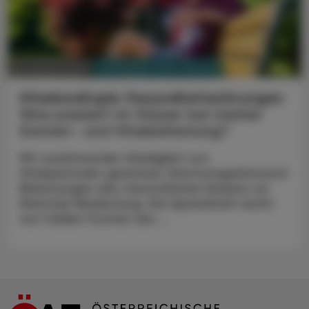
PHARMAZIE, TARA, MEDIZIN
03. August 2026
Hitzebedingte Gesundheitsstörungen
Was passiert im Körper bei starker
Sonnen- und Hitzebelastung?
Mit zunehmender Häufigkeit von
Hitzeperioden gewinnen thermoregulatorisch
Belastungen des menschlichen Körpers an
klinischer Bedeutung. Die Spannbreit reicht
von milden Formen wie ...