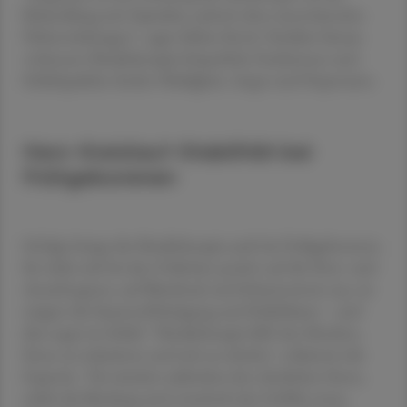
Behandlung mit Opioiden, jedoch ohne unerwünschte
Nebenwirkungen", sagte Sabine Koch. Darüber hinaus
verbessere Musiktherapie körperliche Funktionen und
Schlafqualität, lindert Müdigkeit, Angst und Depression.
Herz-Kreislauf-Stabilität bei
Frühgeborenen
Erfolge bringt die Musiktherapie auch bei Frühgeborenen.
Sie wirkt sich bei den Frühchen positiv auf die Herz- und
Atemfrequenz, auf Blutdruck und Schmerzwerte aus, sie
steigert die Sauerstoffsättigung und Schlafdauer – und
dies sogar im Schlaf. "Musiktherapie hilft den Kindern,
Stress zu reduzieren und sich zu erholen", erläuterte die
Expertin. "Sie mindert außerdem den elterlichen Stress,
stärkt die Bindung und vermittelt das Gefühl, etwas