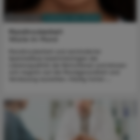
PHARMAZIE, TARA, MEDIZIN
03. August 2026
Mundtrockenheit
Wüste im Mund
Mundtrockenheit und verminderter
Speichelfluss beeinträchtigen die
Lebensqualität der Betroffenen und können
sich negativ auf die Mundgesundheit und
Verdauung auswirken. Häufig treten ...