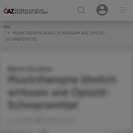
☰
USER
USER
MUSIKTHERAPIE ÄHNLICH WIRKSAM WIE OPIOID-
SCHMERZMITTEL
Neue Studien
Musiktherapie ähnlich
wirksam wie Opioid-
Schmerzmittel
21. Juli 2025
Artikel drucken