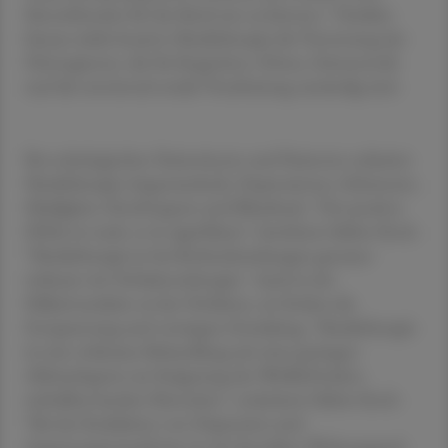
Sinnstiftendes für das Kind tun zu können." Darüber
hinaus stärkt kreative Musiktherapie die Vernetzung der
Hirnregionen, die für Kognition, Hören, Feinmotorik
und die emotional-soziale Verarbeitung zuständig sind.
Bei onkologischen Patientinnen und Patienten reduziert
Musiktherapie Angstzustände, Depressionen, Schmerzen,
Müdigkeit, Herzfrequenz und Blutdruck. "Der positive
Effekt ist stark, er ist signifikant", berichtete Sabine Koch.
"Musiktherapie ist bei Krebserkrankungen genauso
wirksam wie Verhaltenstherapie." Auch in der
Palliativmedizin sei das Verfahren, sie fördere die
Entspannung und verringere Ermüdung. "Musiktherapie
ist eine wirksame Behandlung mit einer geringen
Abbruchquote zur Steigerung des Wohlbefindens
unheilbar kranker Menschen", resümierte Sabine Koch.
"Bei der Reduktion von Depression und
Angstsymptomatik hat sie oft denselben Wirkungsgrad