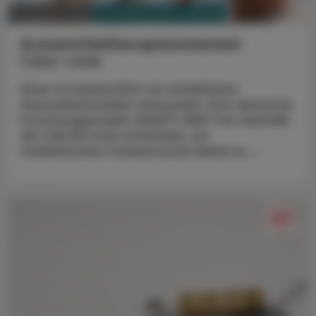
PHARMAZIE, TARA, MEDIZIN
07. August 2026
Arzneimitteltherapiesicherheit
Calor-Liste
Hitze ist bekanntlich mit erheblichen
Gesundheitsrisiken verbunden. Das deutsche
Forschungsprojekt ADAPT-HEAT hat deshalb
die CALOR-Liste entwickelt, um
medizinisches Fachpersonal dabei zu ...