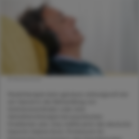
© Shutterstock
Musiktherapie kann genauso wirkungsvoll wie
ein Opioid in der Behandlung von
Schmerzzuständen oder eine
Verhaltenstherapie bei psychischen
Problemen sein. Das stellte jetzt die deutsche
Expertin Sabine Koch, Professorin für