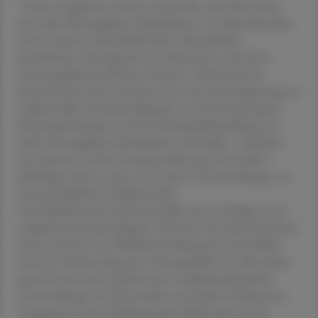
"Unsere Ergebnisse deuten darauf hin, dass Menschen
mit nicht übertragbaren Krankheiten von künstlerischen
Interventionen hinsichtlich ihrer körperlichen,
psychischen und kognitiven Funktionen sowie ihrer
Lebensqualität profitieren können. Daher können
künstlerische Interventionen eine wertvolle Ergänzung zu
traditionellen Erstbehandlungen wie Psychotherapien,
Pharmakotherapien und der Standardbehandlung von
nicht übertragbaren Krankheiten darstellen", schrieben
die Autoren in ihrer Zusammenfassung. Sie merken
allerdings auch an, dass es bei vielen Untersuchungen an
wissenschaftlicher Qualität fehle.
Die Musiktherapie stellt jedenfalls einen wichtigen und
vergleichsweise gut belegten Teil unter den künstlerischen
Interventionen zur Wiederherstellung der Gesundheit
und zur Verbesserung der Lebensqualität dar. Besonders
gut erforscht und erprobt seien musiktherapeutische
Anwendungen bei chronischen und akuten Schmerzen.
"Insgesamt ist ihre Wirkung hier ähnlich gut wie die