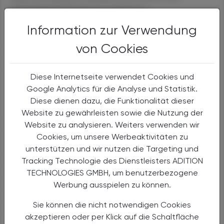
dysfunktionale Erregung zu reduzieren."
Information zur Verwendung
Ein anderes Beispiel sind neurologische Erkrankungen.
von Cookies
Bei Morbus Parkinson hilft Tanzen – Tango verbessert
nicht nur motorische Fähigkeiten wie Gehen und Balance
Diese Internetseite verwendet Cookies und
halten, er steigert auch die Lebensqualität und stimuliert
Google Analytics für die Analyse und Statistik.
positive emotionale und soziale Effekte. "Wir erleben
Diese dienen dazu, die Funktionalität dieser
häufig, dass Betroffene wieder Hobbys aufnehmen und
Website zu gewährleisten sowie die Nutzung der
mit dem Partner oder der Partnerin ausgehen", berichtete
Website zu analysieren. Weiters verwenden wir
Sabine Koch. Wie viele randomisiert-kontrollierte Studien
Cookies, um unsere Werbeaktivitäten zu
belegen, könne Tango-Tanz eine vielversprechende nicht-
unterstützen und wir nutzen die Targeting und
medikamentöse Therapieoption zur Stabilisierung von
Tracking Technologie des Dienstleisters ADITION
Menschen mit Morbus Parkinson sein, so die Expertin.
TECHNOLOGIES GMBH, um benutzerbezogene
Dass Musik bei Demenz eine positive Wirkung hat, ist seit
Werbung ausspielen zu können.
längerem bekannt. So erweist sich Chorgesang als
effektives Mittel, um depressive Symptome bei
Sie können die nicht notwendigen Cookies
demenzkranken Menschen zu verringern und kognitive
akzeptieren oder per Klick auf die Schaltfläche