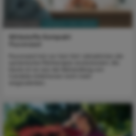
PHARMAZIE, TARA, MEDIZIN
03. August 2026
Wirkstoffe Kompakt
Fluconazol
Fluconazol hat vor fast fünf Jahrzehnten die
systemische Pilztherapie revolutioniert. Bis
heute ist es aus der Behandlung von
Candida-Infektionen nicht mehr
wegzudenken.