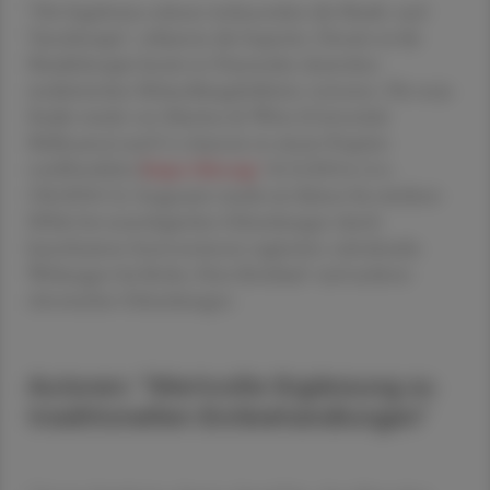
"Die Ergebnisse stützen insbesondere die Musik- und
Tanztherapie", erläuterte die Expertin. Derzeit sei die
Musiktherapie bereits in Dutzenden deutschen
medizinischen Behandlungsleitlinien vertreten. Die neue
Studie wurde von Martina de Witte (Universität
Melbourne) und Co-Autoren in einem Preprint
veröffentlicht (
https://doi.org/
10.21203/rs.3.rs-
5961850/v1). Insgesamt wurde ein kleiner bis mittlerer
Effekt bei neurologischen Erkrankungen durch
kunstbasierte Interventionen registriert, mittelstarke
Wirkungen bei Krebs, Herz-Kreislauf- und anderen
chronischen Erkrankungen.
Autoren: "Wertvolle Ergänzung zu
traditionellen Erstbehandlungen"