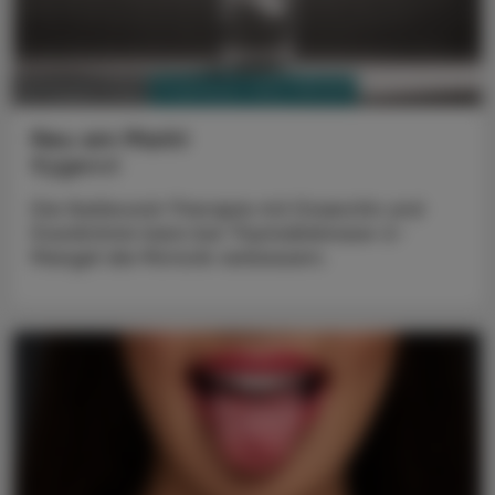
PHARMAZIE, TARA, MEDIZIN
03. August 2026
Neu am Markt
Kygevvi
Die Nukleosid-Therapie mit Doxecitin und
Doxribtimin kann bei Thymidinkinase-2-
Mangel die Motorik verbessern.