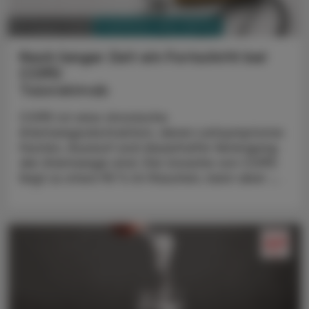
PHARMAZIE, TARA, MEDIZIN
03. August 2026
Nach langer Zeit ein Fortschritt bei
COPD
Tozorakimab
COPD ist eine chronische
Atemwegsobstruktion, deren Leitsymptome
Husten, Auswurf und dauerhafte Verengung
der Atemwege sind. Die Ursache von COPD
liegt zu etwa 90 % im Rauchen, kann aber ...