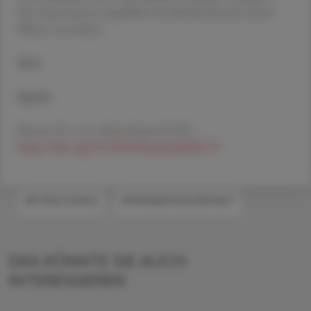
Die Autor:innen empfehlen bei Kinderwunsch, besser
Wasser zu trinken.
Red.
Quelle
Nassan FL et al., Hum Reprod 2021;
https://doi.org/10.1093/humrep/deab179
#FORSCHUNG
#MÄNNERGESUNDHEIT
DAS KÖNNTE SIE AUCH
INTERESSIEREN