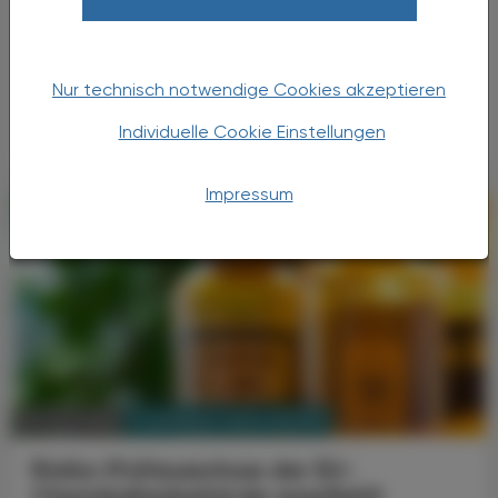
Die schwere und oft den ganzen Organismus
der Patienten betreffende rheumatische
Erkrankung des Systemischen Lupus
Nur technisch notwendige Cookies akzeptieren
erythematodes könnte deutlich wirksamer
behandelbar werden.
Individuelle Cookie Einstellungen
Impressum
PHARMAZIE, TARA, MEDIZIN
10. Juni 2026
Risiko-Prüfausschuss der EU-
Chemikalienbehörde empfiehlt