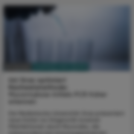
PHARMAZIE, TARA, MEDIZIN
18. Juli 2026
Uni Graz optimiert
Nachweismethode:
Mucormykose mittels PCR früher
erkennen
Die Medizinische Universität Graz präsentiert
neue Daten zur Diagnostik invasiver
Pilzinfektionen durch Mucorales, die
insbesondere bei immunsupprimierten