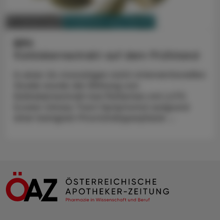
PHARMAZIE, TARA, MEDIZIN
17. Jänner 2023
BPH
Kürbiskernextrakt auf dem Prüfstand
In einer 24-monatigen nicht-interventionellen
Studie wurde die Wirkung von
Kürbiskernextrakt bei Patienten mit LUTS
(Lower Urinary Tract Symptoms) aufgrund
einer benignen Prostatahyperplasie ...