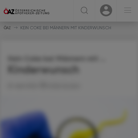
☰
USER
USER
KEIN COKE BEI MÄNNERN MIT KINDERWUNSCH
Kein Coke bei Männern mit ...
Kinderwunsch
25. April 2022
Artikel drucken