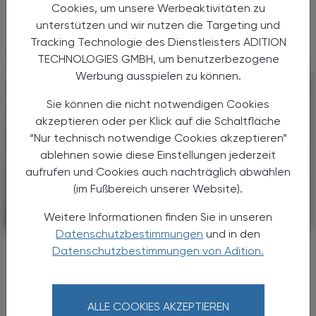
Cookies, um unsere Werbeaktivitäten zu
Lebensqualität einher. Therapien, die in das
unterstützen und wir nutzen die Targeting und
CGRP (Calcitonin ...
Tracking Technologie des Dienstleisters ADITION
TECHNOLOGIES GMBH, um benutzerbezogene
Werbung ausspielen zu können.
Sie können die nicht notwendigen Cookies
akzeptieren oder per Klick auf die Schaltfläche
“Nur technisch notwendige Cookies akzeptieren”
ablehnen sowie diese Einstellungen jederzeit
aufrufen und Cookies auch nachträglich abwählen
(im Fußbereich unserer Website).
Weitere Informationen finden Sie in unseren
PHARMAZIE, TARA, MEDIZIN
15. Juni 2026
Datenschutzbestimmungen
und in den
Studie bei Europäischen
Datenschutzbestimmungen von Adition.
Rheumatologenkongress präsentiert
Lupus-Erkrankung könnte besser
behandelbar werden
ALLE COOKIES AKZEPTIEREN