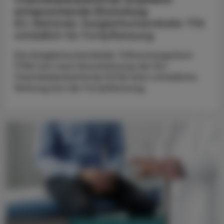
entsprechende Einstufung
EU-Behörde: Ewigkeitschemikalie TFA
schädlich für Fortpflanzung
Die Ewigkeitschemikalie Trifluoressigsäure
(TFA) hat nach Einschätzung der EU-
Chemikalienbehörde ECHA eine schädliche
Wirkung bei der Fortpflanzung.