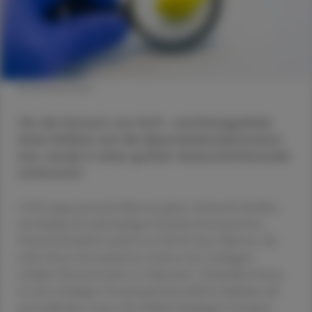
© Shutterstock
Ob der Konsum von Soft- und Energydrinks
einen Einfluss auf die Spermienkonzentration
hat, wurde in einer großen Querschnittsstudie
untersucht.
2.935 junge gesunde Männer gaben Auskunft darüber,
wie häufig sie zuckerhaltige Getränke konsumierten.
Durchschnittlich tranken sie 220 ml. Jene Männer, die
mehr davon konsumierten, hatten eine niedrigere
mediane Konzentration an Spermien. Zusätzlich wiesen
sie eine niedrigere Gesamtspermienzahl im Ejakulat auf,
und außerdem waren die Inhibin-B-Spiegel verringert.