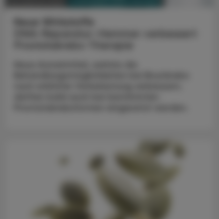
PHARMAZIE, TARA, MEDIZIN
20. Februar 2023
Neue Wirkstoffe
DNA-Reparatur-Hemmer verbessert
Prostatakrebs-Therapie
Neue Arzneimittel, welche die
Behandlungsmöglichkeiten bei Brustkrebs
nach erblicher Vorbelastung verbessern,
dürften bald auch bei bestimmten
Prostatakrebsformen eingesetzt werden.