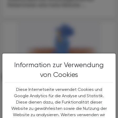
Patient:innen eine hohe klinische ...
Information zur Verwendung
von Cookies
PHARMAZIE, TARA, MEDIZIN
19. Juni 2026
CGRP-Inhibitoren
Diese Internetseite verwendet Cookies und
Erhöhtes kardiovaskuläres Risiko?
Google Analytics für die Analyse und Statistik.
Diese dienen dazu, die Funktionalität dieser
Migräne zählt weltweit zu den häufigsten
Website zu gewährleisten sowie die Nutzung der
neurologischen Erkrankungen und geht mit
Website zu analysieren. Weiters verwenden wir
einer deutlichen Einschränkung der