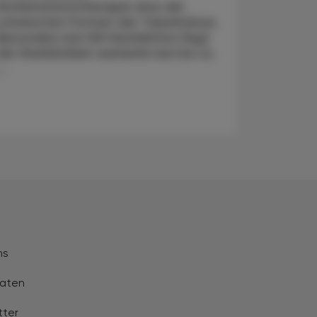
Kombinationstherapie eine der
schwersten Formen der Tuberkulose.
Besonders bei HIV-Koinfektion liegt
die Sterblichkeit weiterhin bei bis zu
..
ns
aten
tter