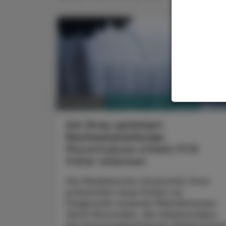
PHARMAZIE, TARA, MEDIZIN
18. Juli 2026
Uni Graz optimiert
Nachweismethode:
Mucormykose mittels PCR
früher erkennen
Die Medizinische Universität Graz
präsentiert neue Daten zur
Diagnostik invasiver Pilzinfektionen
durch Mucorales, die insbesondere
bei immunsupprimierten Patient:inne