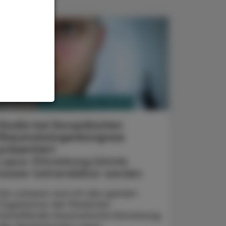
PHARMAZIE, TARA, MEDIZIN
. Juni 2026
Studie bei Europäischen
Rheumatologenkongress
präsentiert
Lupus-Erkrankung könnte
besser behandelbar werden
Die schwere und oft den ganzen
Organismus der Patienten
betreffende rheumatische Erkrankung