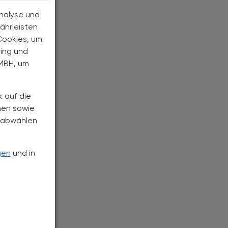
Analyse und
ährleisten
Cookies, um
ting und
MBH, um
k auf die
nen sowie
h abwählen
gen
und in