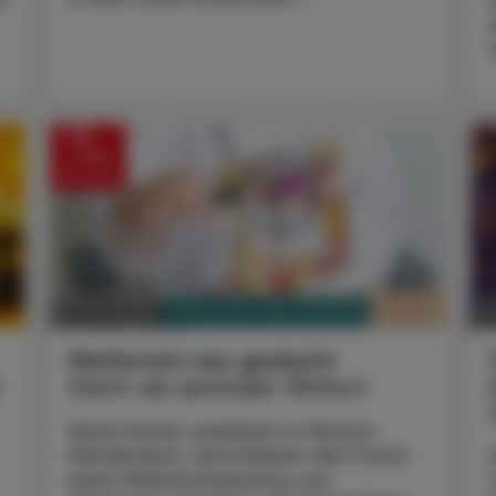
PHARMAZIE, TARA, MEDIZIN
01. Juni 2026
31
Metformin neu gedacht
Darm als zentraler Wirkort
Neue Daten, publiziert in Nature
Metabolism, verschieben den Fokus
beim Wirkmechanismus von