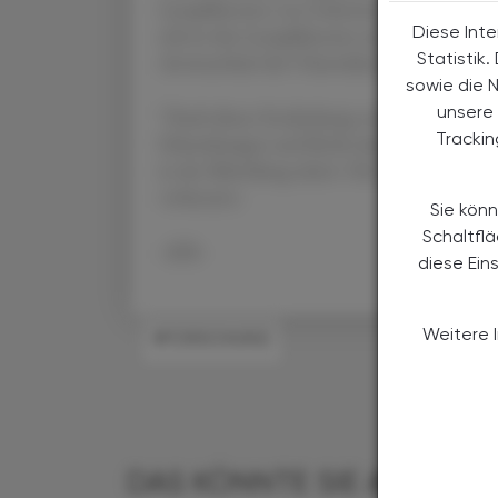
Lymphknoten von Lebewesen. Während die Ze
Diese Inte
sich in den Lymphknoten nach ein bis zwei T
Statistik
Anwesenheit der Chemokine erklären.
sowie die 
unsere 
"Dank dieser Entdeckung verstehen wir bes
Tracki
Erkrankungen und Krebs durch Überstimula
in der Mitteilung zitiert. Die Ergebnisse 
verbessern.
Sie könn
Schaltfl
-APA-
diese Ein
Weitere 
#FORSCHUNG
DAS KÖNNTE SIE AUCH IN