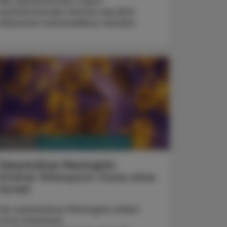
des Systemischen Lupus
erythematodes könnte deutlich
wirksamer behandelbar werden.
PHARMAZIE, TARA, MEDIZIN
. Mai 2026
Tuberkulöse Meningitis
Erhöhte Rifampicin-Dosis ohne
Vorteil
Die tuberkulöse Meningitis bleibt
trotz intensiver