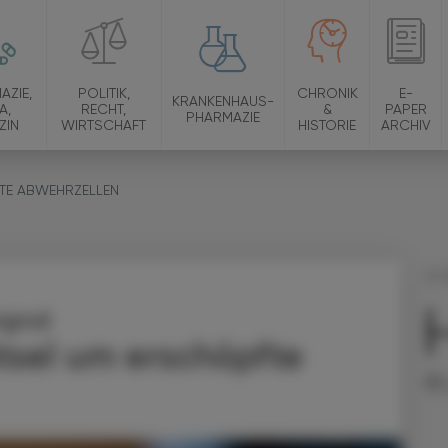
AZIE,
POLITIK,
CHRONIK
E-
KRANKENHAUS-
A,
RECHT,
&
PAPER
PHARMAZIE
ZIN
WIRTSCHAFT
HISTORIE
ARCHIV
TE ABWEHRZELLEN
21.
ignal
Be
tsel um erschöpfte