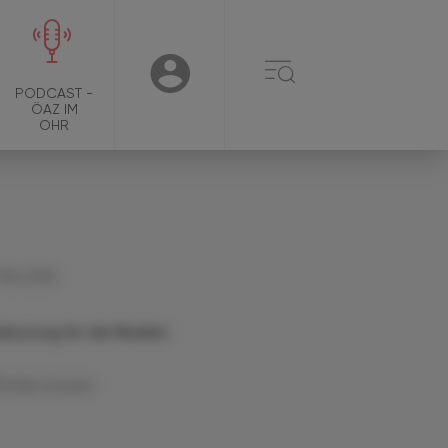
☰
USER
PODCAST -
ÖAZ IM
OHR
 Mai 2026
deutung für die Medizin
Artikel drucken