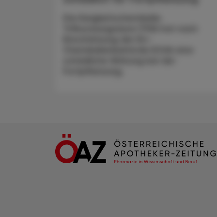
Die Ewigkeitschemikalie
Trifluoressigsäure (TFA) hat nach
Einschätzung der EU-
Chemikalienbehörde ECHA eine
schädliche Wirkung bei der
Fortpflanzung.