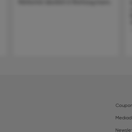
Metformin deutlich in Richtung Darm.
.
Coupo
Mediad
Newsle