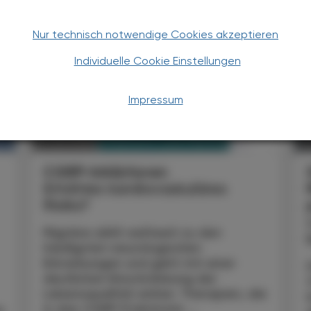
Nur technisch notwendige Cookies akzeptieren
Individuelle Cookie Einstellungen
Impressum
PHARMAZIE, TARA, MEDIZIN
19. Juni 2026
15
CGRP-Inhibitoren
Erhöhtes kardiovaskuläres
Risiko?
Migräne zählt weltweit zu den
häufigsten neurologischen
Erkrankungen und geht mit einer
deutlichen Einschränkung der
Lebensqualität einher. Therapien, die
in das CGRP (Calcitonin ...
n