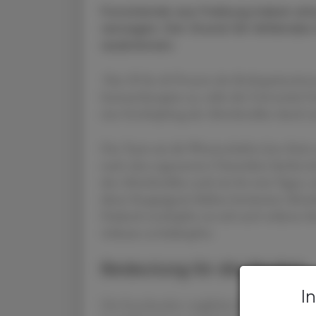
Forschende aus Freiburg haben ei
versagen. Der Grund: Ein fehlendes
ausbrennen.
Nur 20 bis 40 Prozent der Krebspatientinne
Immuntherapien an, teilte die Universität F
eine Erschöpfung der Abwehrzellen durch ei
Das Team um die Wissenschafter Jens Stein
nach, dass sogenannte Chemokine hierbei als 
den Abwehrzellen nach ein bis zwei Tagen, s
dieses Stoppsignal, bleiben bestimmte Abweh
Dadurch erschöpfen sie sich und verlieren ih
wirksam zu bekämpfen.
Bedeutung für die Medizin
I
Die Forschenden verglichen für ihre Studie 