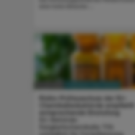
eine hohe klinische ...
PHARMAZIE, TARA, MEDIZIN
10. Juni 2026
Risiko-Prüfausschuss der EU-
Chemikalienbehörde empfiehlt
entsprechende Einstufung
EU-Behörde:
Ewigkeitschemikalie TFA
schädlich für Fortpflanzung