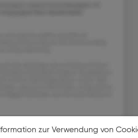
ne Antwort, warum Immuntherapien oft
 Stoppsignal lässt Abwehrzellen
n und -patienten sprächen dauerhaft auf
reiburg am Donnerstag mit. Die Ursache sei häufig
ne zu lange Aktivierung.
 und Lukas Altenburger wies im Fachjournal
Science
biologische Zeitschaltuhr fungieren. Sie signalisieren
ich von ihren Aktivierungsstationen zu lösen. Fehlt
rzellen, sogenannte CD8-T-Zellen, zu lange aktiviert.
re Fähigkeit, Krebszellen oder chronische Infektionen
nformation zur Verwendung von Cooki
das Verhalten der Zellen im Labor mit jenem in den