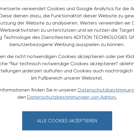
llkontakte im Labor lange andauerten, lösten sie
rnetseite verwendet Cookies und Google Analytics für die 
agen. Dieser Unterschied ließ sich durch die
. Diese dienen dazu, die Funktionalität dieser Website zu gew
Nutzung der Website zu analysieren. Weiters verwenden wir 
Werbeaktivitäten zu unterstützen und wir nutzen die Targe
ser, warum Lymphozyten bei chronischen
ng Technologie des Dienstleisters ADITION TECHNOLOGIES G
tion funktionsunfähig werden können", wurde Stein
benutzerbezogene Werbung ausspielen zu können.
könnten helfen, Immuntherapien und Impfstrategien zu
en die nicht notwendigen Cookies akzeptieren oder per Klic
äche “Nur technisch notwendige Cookies akzeptieren” ableh
stellungen jederzeit aufrufen und Cookies auch nachträglic
(im Fußbereich unserer Website).
Informationen finden Sie in unseren
Datenschutzbestimmun
den
Datenschutzbestimmungen von Adition.
ALLE COOKIES AKZEPTIEREN
TERESSIEREN