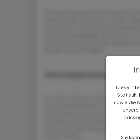
Der phytotherapeutische Schwerpunkt von H
Schlafstörungen und nervöser Unruhe. Hopf
angstlösend, vermutlich durch die Beeinfl
und melatoninabhängiger Mechanismen. In s
werden Hopfenzapfenextrakte häufig in Kom
Sie gelten als gut verträglich.
I
Wechseljahresbeschwerde
Diese Inte
Statistik
Ein weiterer relevanter Einsatzbereich ist 
sowie die 
Verantwortlich hierfür ist vor allem die ph
unsere 
an Östrogenrezeptoren bindet und hormonähn
Tracki
darauf hin, dass standardisierte Hopfenext
insbesondere Hitzewallungen, leicht verrin
Körpers erhöhen.
Sie könn