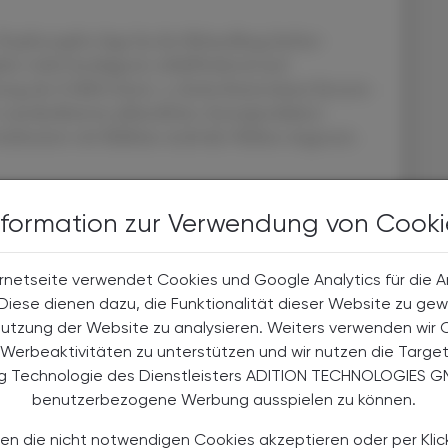
opfenzapfen liegt bei der Behandlung leichter
en wirkt beruhigend, schlaffördernd und
ussung des GABA-(Anm.: γ-Aminobuttersäure)-Systems
tandardisierten pflanzlichen Arzneiprodukten
bination mit Baldrian und/oder Melisse eingesetzt.
nformation zur Verwendung von Cooki
n
rnetseite verwendet Cookies und Google Analytics für die 
. Diese dienen dazu, die Funktionalität dieser Website zu gew
die Linderung von Wechseljahresbeschwerden.
Nutzung der Website zu analysieren. Weiters verwenden wir 
ytoöstrogene Wirkung von 8-Prenylnaringenin, welches
Werbeaktivitäten zu unterstützen und wir nutzen die Targe
liche Effekte vermittelt. Klinische Studien deuten
ng Technologie des Dienstleisters ADITION TECHNOLOGIES G
rakte die Beschwerden während der Menopause,
benutzerbezogene Werbung ausspielen zu können.
gern und die Knochenmineraldichte des gesamten
en die nicht notwendigen Cookies akzeptieren oder per Klic