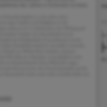
eipflanze des Jahres in Österreich zu küren.
St
n (Humulus lupulus L.), der neben seiner
ne lange Tradition als Heilpflanze in der
03.
ngen erkannte im 12. Jahrhundert seine Wirkung auf
eschrieben Hopfen als schmerzlindernd und
Bei
milie der Hanfgewächse (Cannabaceae), ist eine
 Teilen Nordafrikas heimisch. Arzneilich verwendet
We
e Vielzahl von Wirkstoffen enthalten, darunter
rische Öle (Myrcen, Humulen, Caryophyllen) sowie
ide wie Xanthohumol). Diese Wirkstoffe tragen
s zentrale Nervensystem, den Hormonhaushalt und die
r Bestandteile weisen auch starke antimikrobielle und
nruhe