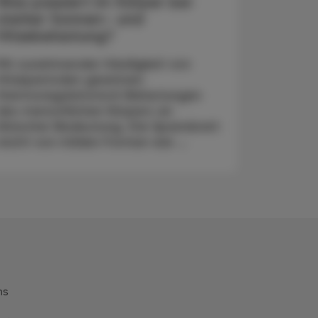
Was passiert im Körper bei
starker Sonnen- und
Hitzebelastung?
Mit zunehmender Häufigkeit von
Hitzeperioden gewinnen
thermoregulatorisch Belastungen
des menschlichen Körpers an
klinischer Bedeutung. Die Spannbreit
reicht von milden Formen wie ...
ns