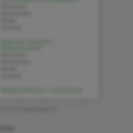
Alternativen
Anwendungen
Handel
Sicherheit
Valeriana officinalis L.
(Valerianaceae)
Alternativen
Anwendungen
Handel
Sicherheit
Melissa officinalis L. (Lamiaceae)
v.-Prof. i.R. Mag. Pharm. Dr.
rmann