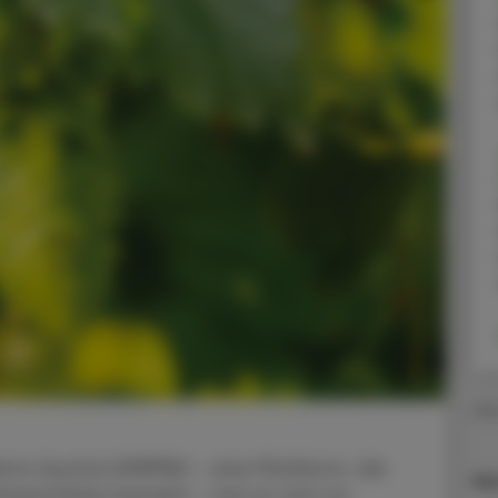
Uni
orm Austria (HMPPA) – eine Plattform, die
He
niversitäten besteht – hat es sich zur