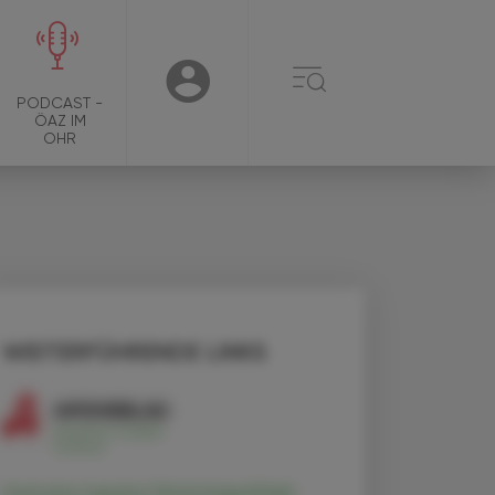
☰
USER
PODCAST -
ÖAZ IM
OHR
WEITERFÜHRENDE LINKS
Humulus lupulus (Homöopathie)