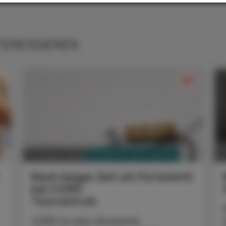
TERESSIEREN
PHARMAZIE, TARA, MEDIZIN
03. August 2026
0
t
Nach langer Zeit ein Fortschritt
bei COPD
Tozorakimab
COPD ist eine chronische