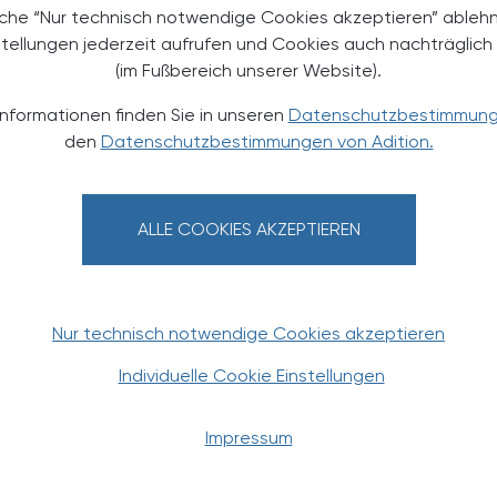
äche “Nur technisch notwendige Cookies akzeptieren” ableh
stellungen jederzeit aufrufen und Cookies auch nachträglic
 stuft die weiblichen Blütenstände des Hopfens
(im Fußbereich unserer Website).
es Arzneimittel ein. Es kann zur Linderung leichter
Informationen finden Sie in unseren
Datenschutzbestimmun
derung des Schlafs eingesetzt werden. Klinische
den
Datenschutzbestimmungen von Adition.
resszuständen bestätigen die traditionelle Anwendung
 zu ähnlichen Ergebnissen: Ein Kombinationspräparat
afdauer, ohne die kognitiven oder psychologischen
ALLE COOKIES AKZEPTIEREN
Nur technisch notwendige Cookies akzeptieren
Individuelle Cookie Einstellungen
Impressum