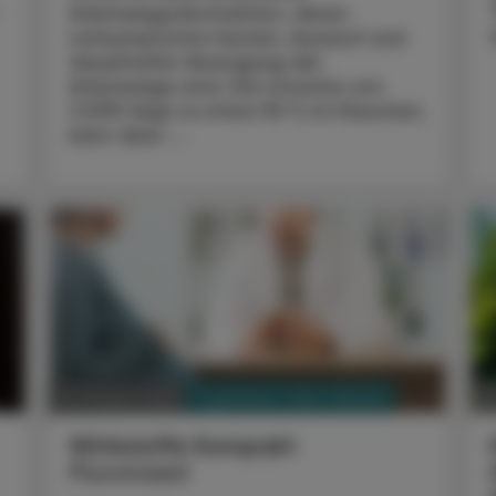
Atemwegsobstruktion, deren
Leitsymptome Husten, Auswurf und
dauerhafte Verengung der
Atemwege sind. Die Ursache von
COPD liegt zu etwa 90 % im Rauchen,
kann aber ...
PHARMAZIE, TARA, MEDIZIN
03. August 2026
0
Wirkstoffe Kompakt
Fluconazol