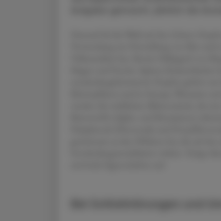
Aufgabe gemacht, jährlich die Arzn
Diesmal fiel die Wahl auf den Echten Hopfe
Verwendung zur Herstellung von Bier auch ei
Volksmedizin hat. Bereits Hildegard von Bi
Magen und Psyche. Spätere Kräuterbücher b
entzündungshemmend. Hopfen gehört zur Fa
Kletterpflanze und in Europa, Westasien und
werden die weiblichen Blütenstände, die ein
Bitterstoffe (Alpha- und Betasäuren), äthe
Polyphenole (Flavonoide und Prenylflavono
gemeinsam zu den Effekten bei, die auf da
Entzündungsmodulation wirken. Einige diese
antivirale Eigenschaften auf.
Bei Schlafstörungen und U