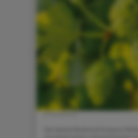
© Shutterstock
Die Herbal Medicinal Products Platf
aus Expert:innen österreichischer U