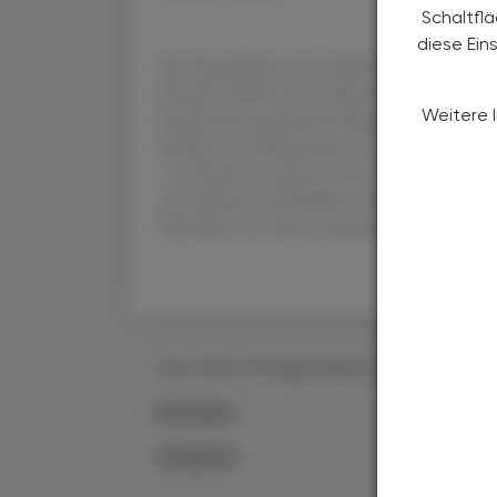
Schaltfl
diese Ein
Die Europäische Arzneimittelagentur (EMA)
(Hopfenzapfen) als traditionelles pflanzlich
Weitere 
Symptome psychischer Belastung und zur För
Studien zur Wirksamkeit bei Unruhe- und St
von Hopfenextrakten. Eine neue Studie kam
aus Hopfen und Baldrian verlängert die Schl
Ergebnisse am Tag zu beeinträchtigen.
Univ.-Prof. i.R. Mag. Pharm. Dr.
Hermann
Stuppner