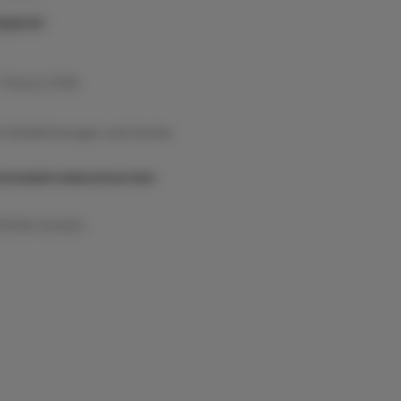
uppner
 Februar 2026
 Schlafstörungen und Unruhe
chseljahresbeschwerden
Artikel drucken