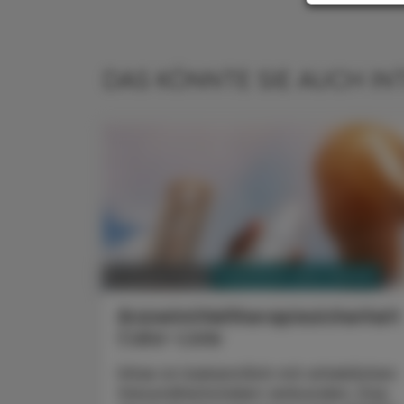
DAS KÖNNTE SIE AUCH IN
PHARMAZIE, TARA, MEDIZIN
07. August 2026
Arzneimitteltherapiesicherhei
Calor-Liste
Hitze ist bekanntlich mit erheblichen
Gesundheitsrisiken verbunden. Das