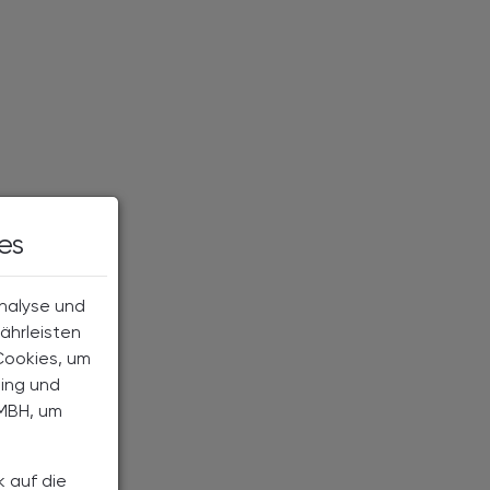
es
Analyse und
ährleisten
Cookies, um
ting und
MBH, um
k auf die