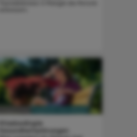
Thymidinkinase-2-Mangel die Motorik
verbessern.
PHARMAZIE, TARA, MEDIZIN
3. August 2026
Hitzebedingte
Gesundheitsstörungen