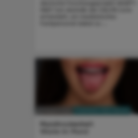
deutsche Forschungsprojekt ADAPT-
HEAT hat deshalb die CALOR-Liste
entwickelt, um medizinisches
Fachpersonal dabei zu ...
PHARMAZIE, TARA, MEDIZIN
03. August 2026
Mundtrockenheit
Wüste im Mund