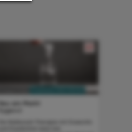
PHARMAZIE, TARA, MEDIZIN
3. August 2026
Neu am Markt
Kygevvi
Die Nukleosid-Therapie mit Doxecitin
und Doxribtimin kann bei