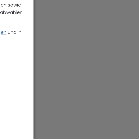
nen sowie
h abwählen
gen
und in