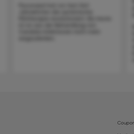
Fluconazol hat vor fast fünf
Jahrzehnten die systemische
Pilztherapie revolutioniert. Bis heute
ist es aus der Behandlung von
Candida-Infektionen nicht mehr
wegzudenken.
Coupo