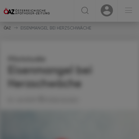
☰
USER
USER
EISENMANGEL BEI HERZSCHWÄCHE
Pilotstudie
Eisenmangel bei
Herzschwäche
22. Juli 2023
Artikel drucken