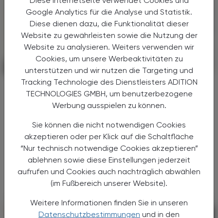
Diese Internetseite verwendet Cookies und
Google Analytics für die Analyse und Statistik.
Diese dienen dazu, die Funktionalität dieser
Website zu gewährleisten sowie die Nutzung der
Website zu analysieren. Weiters verwenden wir
Cookies, um unsere Werbeaktivitäten zu
PHARMAZIE, TARA, MEDIZIN
14. August 2024
unterstützen und wir nutzen die Targeting und
Tracking Technologie des Dienstleisters ADITION
Forscher wollen Risiko besser
TECHNOLOGIES GMBH, um benutzerbezogene
abschätzen
Werbung ausspielen zu können.
Kranke Aorta
Sie können die nicht notwendigen Cookies
Symptome von Herz-Kreislauf-Erkrankungen
akzeptieren oder per Klick auf die Schaltfläche
sind häufig subtil und schwer zu erkennen.
“Nur technisch notwendige Cookies akzeptieren”
Werden sie nicht behandelt, führen sie
ablehnen sowie diese Einstellungen jederzeit
allmählich zu einer verminderten körperlichen
aufrufen und Cookies auch nachträglich abwählen
...
(im Fußbereich unserer Website).
Weitere Informationen finden Sie in unseren
Datenschutzbestimmungen
und in den