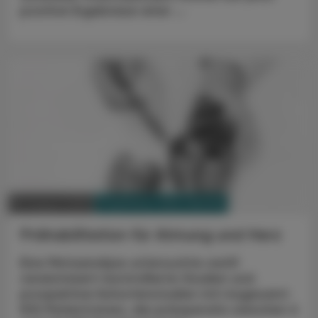
positive Ergebnisse einer ...
PHARMAZIE, TARA, MEDIZIN
18. August 2023
Prähabilitation für Atmung und Herz
Eine Metaanalyse untersuchte zwölf
randomisiert-kontrollierte Studien und
prospektive Kohortenstudien mit insgesamt
832 Patient:innen, die präoperativ zwischen 6