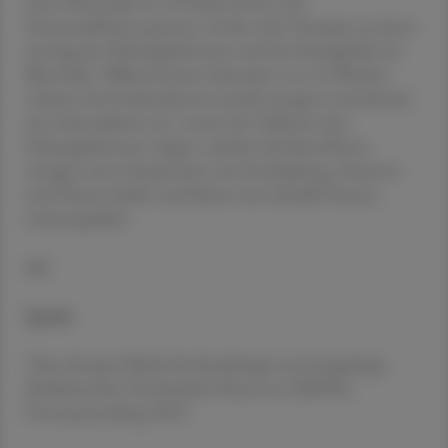
einer Pilotstudie an 50 Patient:innen mit
Herzinsuffizienz getestet, ob die orale Therapie zu einem
Anstieg des Hämoglobinwerts und des Eisengehalts im
Blut führt. Während eines Zeitraums von 16 Wochen
nehmen die Proband:innen jeweils morgens und abends
eine Eisentablette ein. Lassen die Tabletten den
Hämoglobinwert steigen, würden die Betroffenen
weniger unter Symptomen wie Erschöpfung, Atemnot
und Husten leiden und hätten eine deutlich bessere
Lebensqualität.
AC
Quelle
Tibor Kempf, Klinik für Kardiologie und Angiologie,
Medizinischen Hochschule Hannover (MHH),
Presseaussendung 2023