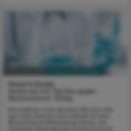
PHARMAZIE, TARA, MEDIZIN
11. September 2023
Phase-II-Studie
Roche hat mit "Spritze gegen
Bluthochdruck" Erfolg
Eine Injektion unter die Haut alle drei oder
gar sechs Monate soll in Zukunft für eine
Bluthochdruck-Behandlung reichen. Der
Schweizer Pharmakonzern Roche hat jetzt