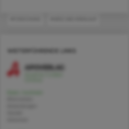
#FORSCHUNG
#HERZ UND KREISLAUF
WEITERFÜHRENDE LINKS
Eisen, hochrein
Alternativen
Anwendungen
Handel
Sicherheit