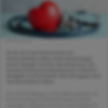
© Shutterstock
30 bis 50 % der Patient:innen mit
Herzinsuffizienz haben einen Eisenmangel.
Dieser Mangel verstärkt die Symptome der
Herzerkrankung wie beispielsweise Atemnot,
Müdigkeit und Schwäche. Eine Eisengabe kann
den Betroffenen helfen.
Eisen wird zur Bildung von Hämoglobin gebraucht, das
für die Verteilung des Sauerstoffs im ganzen Körper
zuständig ist. Außerdem wird Eisen in jeder Körperzelle