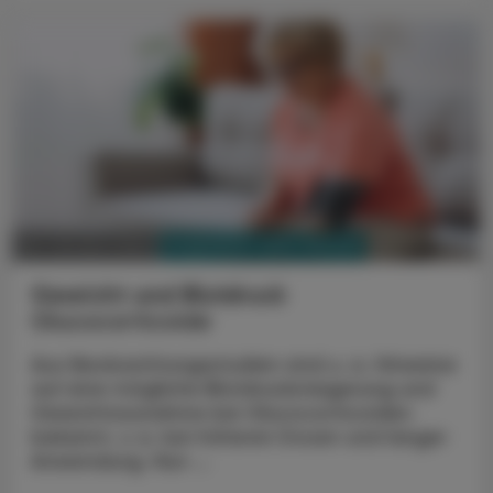
PHARMAZIE, TARA, MEDIZIN
28. Oktober 2023
Gewicht und Blutdruck
Glucocorticoide
Aus Beobachtungsstudien sind u. a. Hinweise
auf eine mögliche Blutdrucksteigerung und
Gewichtszunahme bei Glucocorticoiden
bekannt, v. a. bei höheren Dosen und langer
Anwendung. Nun ...