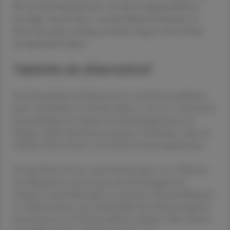
für zentrale Mechanismen wie die Energieproduktion
benötigt. Für die Herz- und die Skelettmuskulatur ist
Eisen besonders wichtig, da beide Organe einen hohen
Energiebedarf haben.
Tablette als Alternative?
Ein Eisendefizit bei Patient:innen mit Herzinsuffizienz
kann verschiedene Ursachen haben, z. B. eine verminderte
Eisenaufnahme im Darm, Entzündungsprozesse im
Körper, welche die Eisenresorption vermindern oder ein
erhöhter Eisenverlust, etwa durch Gerinnungshemmer.
Für die Patient:innen wäre die Einnahme von Tabletten
im Alltag besser umzusetzen als die Eisengabe per
Infusion, doch bisher gibt es noch kein Eisenmedikament
in Tablettenform, das nachweislich den Eisenmangel bei
Patient:innen mit Herzinsuffizienz behebt. Nun wird in