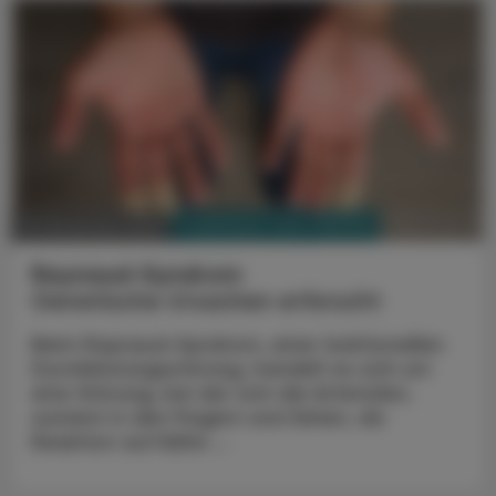
PHARMAZIE, TARA, MEDIZIN
10. November 2023
Raynaud-Syndrom
Genetische Ursachen erforscht
Beim Raynaud-Syndrom, einer funktionellen
Durchblutungsstörung, handelt es sich um
eine Störung, bei der sich die Arteriolen,
zumeist in den Fingern und Zehen, als
Reaktion auf Kälte ...