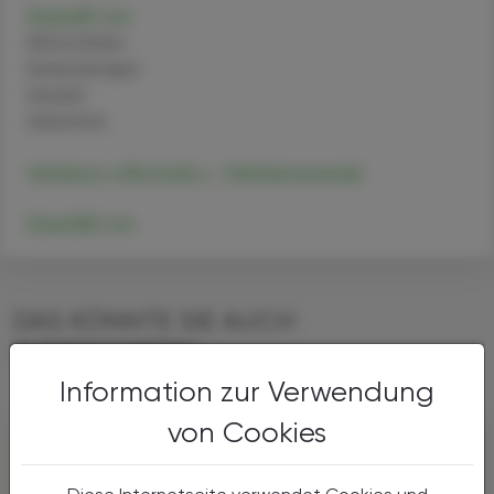
Eisen(II)-Ion
Alternativen
Anwendungen
Handel
Sicherheit
Verbena officinalis L. (Verbenaceae)
Eisen(III)-Ion
DAS KÖNNTE SIE AUCH
INTERESSIEREN
Information zur Verwendung
von Cookies