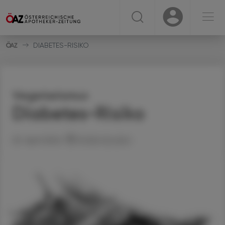
☰
USER
USER
DIABETES-RISIKO
Vegetarismus
Diabetes-Risiko
25. April 2024
Artikel drucken