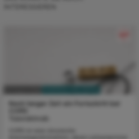
INTERESSIEREN
PHARMAZIE, TARA, MEDIZIN
03. August 2026
Nach langer Zeit ein Fortschritt bei
COPD
Tozorakimab
COPD ist eine chronische
Atemwegsobstruktion, deren Leitsymptome