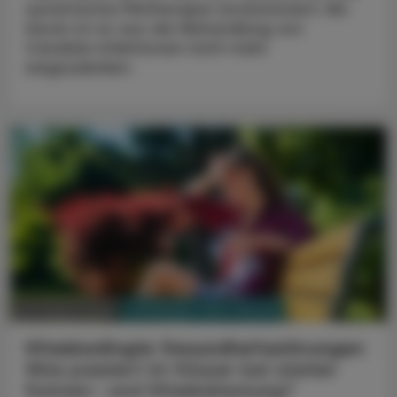
systemische Pilztherapie revolutioniert. Bis
heute ist es aus der Behandlung von
Candida-Infektionen nicht mehr
wegzudenken.
PHARMAZIE, TARA, MEDIZIN
03. August 2026
Hitzebedingte Gesundheitsstörungen
Was passiert im Körper bei starker
Sonnen- und Hitzebelastung?