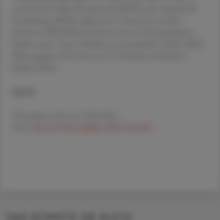
nach einem Index für gesunde (hPDI) oder ungesunde
Ernährung (uPDI) ausgewertet. Personen mit den
höchsten hPDI-Werten hatten ein um 24 % geringeres
Risiko, einen Typ-2-Diabetes zu entwickelt. Hohe uPDI-
Werte gingen mit einem um 37 % höheren Diabetes-
Risiko einher.
Quelle
Thompson AS et al., Diab Met,
2024,
doi:10.1016/j.diabet.2023.101499
DAS KÖNNTE SIE AUCH