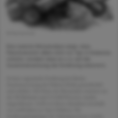
© Shutterstock
Eine rezente Metaanalyse zeigt, dass
Fleischverzicht allein nicht vor Typ-2-Diabetes
schützt, sondern dass es v. a. auf die
Zusammensetzung der Ernährung ankommt.
So kann vegetarische Ernährung bei falscher
Zusammensetzung das Diabetes-Risiko grundsätzlich
auch erhöhen. Die Daten der Metaanalyse stammen aus
der UK Biobank; rund 113.000 Personen wurden
eingeschlossen. 2.628 von ihnen erkrankten innerhalb
von zwölf Jahren an Typ-2-Diabetes. Die
Ernährungsfragebögen der Teilnehmer:innen wurden