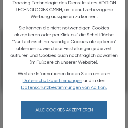
Tracking Technologie des Dienstleisters ADITION
Doxribtimin kann bei Thymidinkinase-2-
TECHNOLOGIES GMBH, um benutzerbezogene
Mangel die Motorik verbessern.
Werbung ausspielen zu können.
Sie können die nicht notwendigen Cookies
akzeptieren oder per Klick auf die Schaltfläche
“Nur technisch notwendige Cookies akzeptieren”
ablehnen sowie diese Einstellungen jederzeit
aufrufen und Cookies auch nachträglich abwählen
(im Fußbereich unserer Website).
Weitere Informationen finden Sie in unseren
Datenschutzbestimmungen
und in den
Datenschutzbestimmungen von Adition.
PHARMAZIE, TARA, MEDIZIN
03. August 2026
Mundtrockenheit
Wüste im Mund
ALLE COOKIES AKZEPTIEREN
Mundtrockenheit und verminderter
Speichelfluss beeinträchtigen die