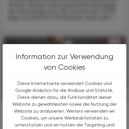
Husten, Auswurf und dauerhafte Verengung
der Atemwege sind. Die Ursache von COPD
liegt zu etwa 90 % im Rauchen, kann aber ...
Information zur Verwendung
von Cookies
Diese Internetseite verwendet Cookies und
Google Analytics für die Analyse und Statistik.
PHARMAZIE, TARA, MEDIZIN
03. August 2026
Diese dienen dazu, die Funktionalität dieser
Website zu gewährleisten sowie die Nutzung der
Neu am Markt
Website zu analysieren. Weiters verwenden wir
Kygevvi
Cookies, um unsere Werbeaktivitäten zu
unterstützen und wir nutzen die Targeting und
Die Nukleosid-Therapie mit Doxecitin und