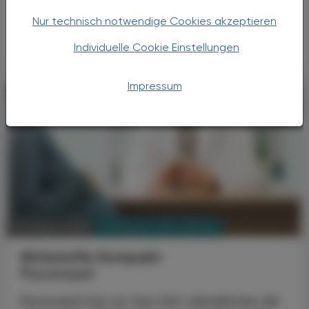
Lebensqualität der Betroffenen und können
Nur technisch notwendige Cookies akzeptieren
sich negativ auf die Mundgesundheit und
Verdauung auswirken. Häufig treten ...
Individuelle Cookie Einstellungen
Impressum
PHARMAZIE, TARA, MEDIZIN
03. August 2026
Wirkstoffe Kompakt
Fluconazol
Fluconazol hat vor fast fünf Jahrzehnten die