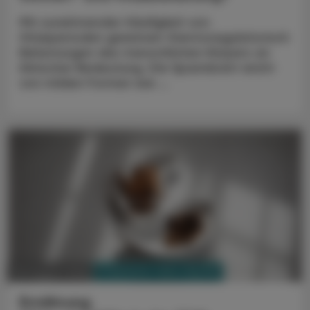
Mit zunehmender Häufigkeit von
Hitzeperioden gewinnen thermoregulatorisch
Belastungen des menschlichen Körpers an
klinischer Bedeutung. Die Spannbreit reicht
von milden Formen wie ...
PHARMAZIE, TARA, MEDIZIN
03. August 2026
Ernährung