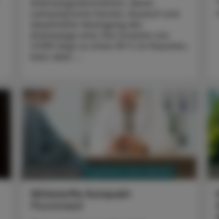
Atemwegsobstruktion, deren
Leitsymptome Husten, Auswurf und
dauerhafte Verengung der
Atemwege sind. Die Ursache von
COPD liegt zu etwa 90 % im Rauchen,
kann aber ...
PHARMAZIE, TARA, MEDIZIN
03. August 2026
0
Wirkstoffe Kompakt
Fluconazol