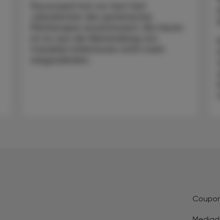
Fluconazol hat vor fast fünf
Jahrzehnten die systemische
Pilztherapie revolutioniert. Bis heute
ist es aus der Behandlung von
Candida-Infektionen nicht mehr
wegzudenken.
Coupo
Mediad