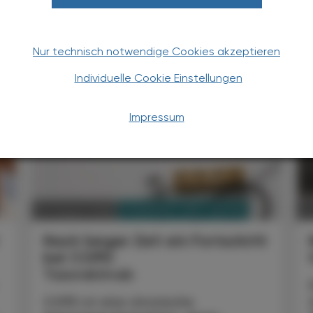
Nur technisch notwendige Cookies akzeptieren
TERESSIEREN
Individuelle Cookie Einstellungen
Impressum
PHARMAZIE, TARA, MEDIZIN
03. August 2026
0
t
Nach langer Zeit ein Fortschritt
bei COPD
Tozorakimab
COPD ist eine chronische