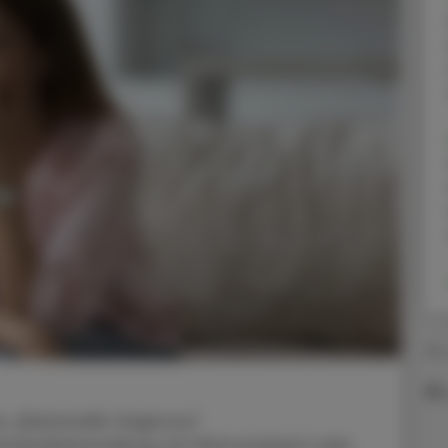
29.
nie „Bakterielle Vaginose“
Standardbehandlung mit Metronidazol oder