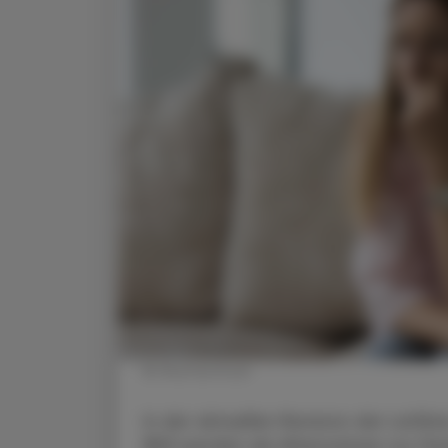
© Shutterstock
In der aktuellen Revision der Leitli
(BV) werden als Alternativen zur 