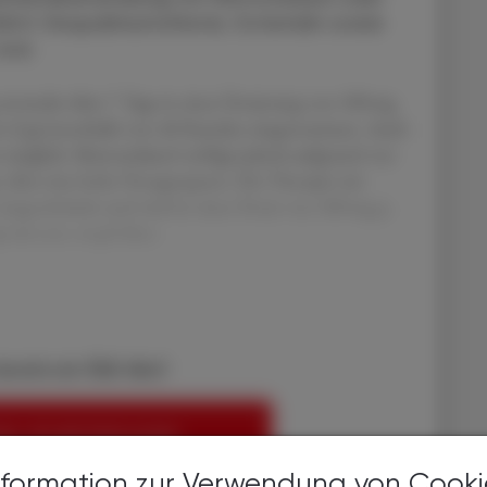
ührt: Dequaliniumchlorid, Octenidin sowie
Jod.
entweder über 7 Tage in einer Dosierung von 500 mg
iert (2 g) innerhalb von 48 Stunden eingenommen. Auch
t möglich. Metronidazol verfügt jedoch aufgrund von
 über eine hohe Versagerquote. Die Therapie mit
eingeschränkt und wird in einer Dosis von 300 mg p.
aginalcreme empfohlen.
bereits ein ÖAZ-Abo?
EN, UM WEITERZULESEN
nformation zur Verwendung von Cooki