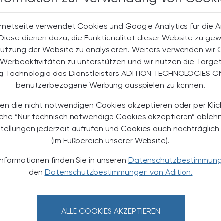
rnetseite verwendet Cookies und Google Analytics für die 
halte
. Diese dienen dazu, die Funktionalität dieser Website zu gew
t-Abonnent:innen
Nutzung der Website zu analysieren. Weiters verwenden wir 
 aktuellen Couponing-Aktionen
Werbeaktivitäten zu unterstützen und wir nutzen die Targe
ng Technologie des Dienstleisters ADITION TECHNOLOGIES G
 Apotheker-Zeitung informiert
men aus Pharmazie,
benutzerbezogene Werbung ausspielen zu können.
its- und Standespolitik.
en die nicht notwendigen Cookies akzeptieren oder per Klic
äche “Nur technisch notwendige Cookies akzeptieren” ableh
NEMENT BESTELLEN
stellungen jederzeit aufrufen und Cookies auch nachträglic
(im Fußbereich unserer Website).
. UST. zzgl. Versandkosten) für
gabe und Online
Informationen finden Sie in unseren
Datenschutzbestimmun
den
Datenschutzbestimmungen von Adition.
htline
und
Versand- und Zahlungsbedingung
Apotheker-Verlagsgesellschaft m.b.H.
ALLE COOKIES AKZEPTIEREN