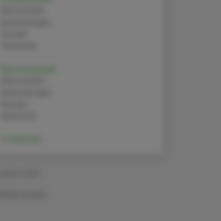
Alternativen
Anwendungen
Handel
Sicherheit
Metronidazol
Alternativen
Anwendungen
Handel
Sicherheit
Octenidin
 Jänner 2024
Artikel drucken