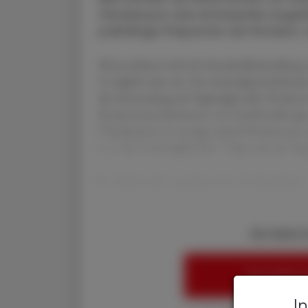
Clindamycin drei Antiseptika angef
jodhältige Präparate wie Povidon-
Metronidazol wird als Standardbehandlung 
2x täglich oder ein- bis zweimalig hochdos
die Anwendung als Vaginalgel oder Ovula is
Resistenzmechanismen von Gardnerella spp.
Clindamycin ist weniger durch Resistenzen 
o. 2- bis 3 mal täglich für 7 Tage oder als V
In Anbetracht zunehmender Antibiotikares
Sie haben 
HIER ANMELD
I