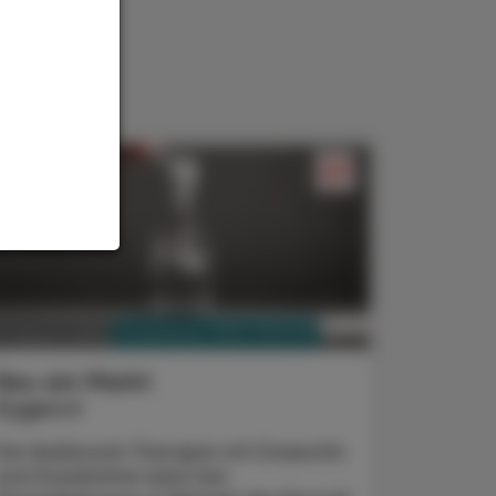
PHARMAZIE, TARA, MEDIZIN
3. August 2026
Neu am Markt
Kygevvi
Die Nukleosid-Therapie mit Doxecitin
und Doxribtimin kann bei