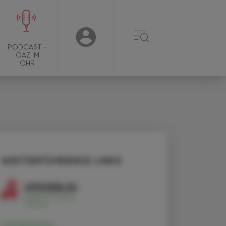
☰
USER
PODCAST -
ÖAZ IM
OHR
WEITERFÜHRENDE LINKS
Clindamycin