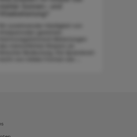
starker Sonnen- und
Hitzebelastung?
Mit zunehmender Häufigkeit von
Hitzeperioden gewinnen
thermoregulatorisch Belastungen
des menschlichen Körpers an
klinischer Bedeutung. Die Spannbreit
reicht von milden Formen wie ...
ns
aten