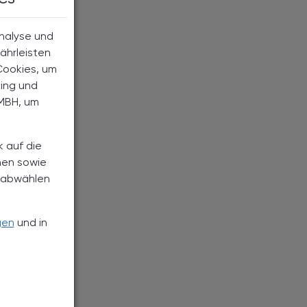
Analyse und
ährleisten
Cookies, um
ting und
MBH, um
k auf die
nen sowie
h abwählen
gen
und in