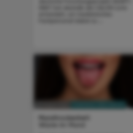
deutsche Forschungsprojekt ADAPT-
HEAT hat deshalb die CALOR-Liste
entwickelt, um medizinisches
Fachpersonal dabei zu ...
PHARMAZIE, TARA, MEDIZIN
03. August 2026
Mundtrockenheit
Wüste im Mund