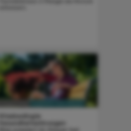
Thymidinkinase-2-Mangel die Motorik
verbessern.
PHARMAZIE, TARA, MEDIZIN
3. August 2026
Hitzebedingte
Gesundheitsstörungen
Was passiert im Körper bei