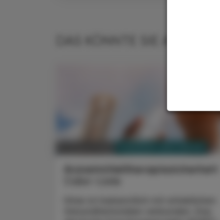
DAS KÖNNTE SIE AUCH IN
PHARMAZIE, TARA, MEDIZIN
07. August 2026
Arzneimitteltherapiesicherhei
Calor-Liste
Hitze ist bekanntlich mit erheblichen
Gesundheitsrisiken verbunden. Das