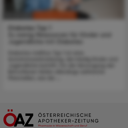
CHRONIK & HISTORIE
05. Juni 2024
Diabetes Typ 1
Zu wenig Ressourcen für Kinder und
Jugendliche mit Diabetes
Diabetes mellitus Typ 1 ist eine
Autoimmunerkrankung, die häufig Kinder und
Jugendliche betrifft. Für die Versorgung der
Betroffenen fehlen allerdings zahlreiche
Planstellen, wie die ...