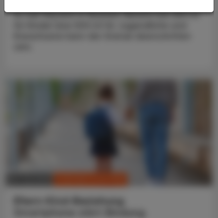
Zu viel Glycerin in Slushies: Bereits bei 250 ml
für Kinder bzw 500 ml für Jugendliche und
Erwachsene kann die Grenze überschritten
sein.
CHRONIK & HISTORIE
28. Juli 2026
Eltern-Kind-Beziehung
Smartphone stört Bindung