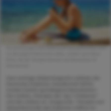
Die Auswirkungen einer Diabeteserkrankung betreffen nicht
nur die jungen Patient:innen selbst, sondern auch deren
Eltern, die die Therapie betreuen und überwachen. ©
Shutterstock
Zwei wichtige diabetologische Leitlinien der
Deutschen Diabetes-Gesellschaft (DDG)
wurden kürzlich grundlegend überarbeitet:
Die Leitlinie „Therapie des Typ-1-Diabetes“
und die Leitlinie zur „Diagnostik, Therapie und
Verlaufskontrolle des Diabetes mellitus im