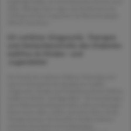
langfristige Studien zur Anwendung dieser Systeme noch
fehlen. Bisherige Daten zeigen, dass die Messwerte der
CGM gut mit dem Langzeitwert des Blutzuckerspiegels
(HbA1c) korrelieren.
S3-Leitlinie: Diagnostik, Therapie
und Verlaufskontrolle des Diabetes
mellitus im Kindes- und
Jugendalter
Die Vorteile der modernen Diabetes-Technologie sind
auch ein Schwerpunkt der aktualisierten Leitlinie
„Diagnostik, Therapie und Verlaufskontrolle des Diabetes
mellitus im Kindes- und Jugendalter“. Die Auswirkungen
einer Diabeteserkrankung betreffen nicht nur die jungen
Patient:innen selbst, sondern auch deren Eltern, die die
Therapie betreuen. Für betroffene Familien bedeuten
technische Fortschritte wie Insulinpumpen,