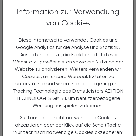
Insulin glargin
Information zur Verwendung
Alternativen
Anwendungen
von Cookies
Handel
Sicherheit
Diese Internetseite verwendet Cookies und
Google Analytics für die Analyse und Statistik.
Insulin aspart
Diese dienen dazu, die Funktionalität dieser
Website zu gewährleisten sowie die Nutzung der
Insulin detemir
Website zu analysieren. Weiters verwenden wir
Insulin glulisin
Cookies, um unsere Werbeaktivitäten zu
unterstützen und wir nutzen die Targeting und
Insulin degludec
Tracking Technologie des Dienstleisters ADITION
TECHNOLOGIES GMBH, um benutzerbezogene
Insulin, normal (human)
Werbung ausspielen zu können.
Sie können die nicht notwendigen Cookies
Insulin icodec
akzeptieren oder per Klick auf die Schaltfläche
Insulin-Zink, gemischt (Schwein)
“Nur technisch notwendige Cookies akzeptieren”