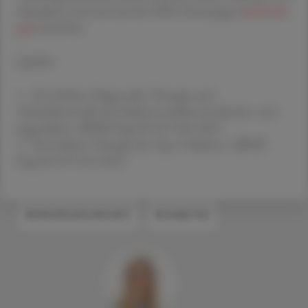
aktualisiert und sind auf der ÖDG-Homepage (
www.oed
g.at
) abrufbar.
Quellen
1 S3-Leitlinie: Diagnostik, Threapie und
Verlaufskontrolle des Diabetes mellitus im Kindes- und
Jugendalter. AWMF Reg-Nr 057-016 2023
2 S3-Leitlinie: Therapie des Typ-1-Diabetes. AWMF
Reg-Nr 057-013 2023
#KINDERGESUNDHEIT
#DIABETES