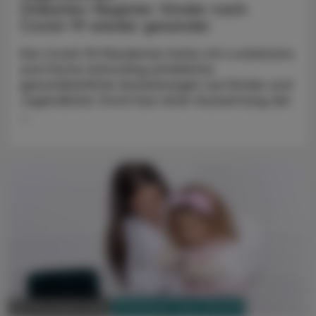
Diabetes-Register: Kinder nach
Covid-19 wieder gesünder
Die Covid-19-Pandemie hatte mit Lockdowns
und Home-Schooling erhebliche
gesundheitliche Auswirkungen auf Kinder und
Jugendliche. Doch laut einer Auswertung der
...
PHARMAZIE, TARA, MEDIZIN
30. Dezember 2024