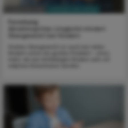
PHARMAZIE, TARA, MEDIZIN
13. September 2024
Forschung
Abnehmspritze Liraglutid mindert
Übergewicht bei Kindern
Starkes Übergewicht ist auch bei vielen
Kindern schon ein großes Problem - umso
mehr, da aus fettleibigen Kindern sehr oft
adipöse Erwachsene werden.