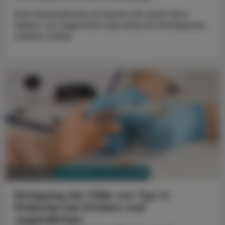
Das Smartphone ist heute oft auch dort
dabei, wo eigentlich das Kind im Mittelpunkt
stehen sollte.
PHARMAZIE, TARA, MEDIZIN
11. Juni 2025
Rückgang der Fälle von Typ-2-
Diabetes bei Kindern und
Jugendlichen