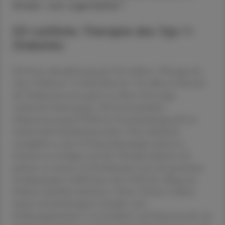
Kindes- und Jugendalter“.
S3-Leitlinie: Therapie des Typ-1-
Diabetes
Die letzte Aktualisierung der S3-Leitlinie „Therapie des
Typ-1-Diabetes“ ist fünf Jahre her. Vor allem im Bereich
der Glukosesensoren gab es in dieser Zeit einige
technische Neuerungen. Die kontinuierliche
Glukosemessung (CGM) im Unterhautfettgewebe ist
mittlerweile Standard geworden. Diese Methode
ermöglicht es, den Gewebszuckerspiegel nahezu in
Echtzeit zu verfolgen und die Therapie dadurch viel
präziser zu steuern. In Kombination mit automatischen
Insulinpumpen (AID) kann die CGM den Alltag mit
Diabetes deutlich erleichtern. Dieser Teil der Leitlinie
basiert auf kurzfristigeren Studien und
Erfahrungsberichten von ärztlicher und Patientenseite, da