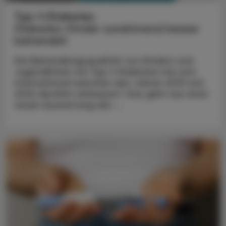
Typ-1-Diabetes
Diabetes-Kinder zunehmend besser
behandelt
Die Behandlungsqualität von Kindern und
Jugendlichen mit Typ-1-Diabetes hat sich
international zwischen den Jahren 2013 und
2022 deutlich verbessert. Das geht aus einer
neuen Auswertung der ...