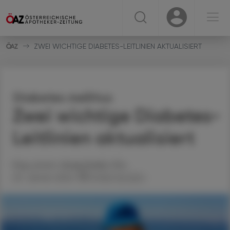
☰
USER
USER
ZWEI WICHTIGE DIABETES-LEITLINIEN AKTUALISIERT
Diabetes mellitus
Zwei wichtige Diabetes-
Leitlinien aktualisiert
Mag. pharm.
Sonja
Sofeit
, MSc
23. Jänner 2024
Artikel drucken