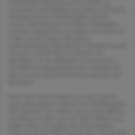
kontinuierliche Glukosemesssysteme (CGM) und
automatische Insulinabgabesysteme (AID) und die damit
einhergehende bessere Stoffwechselkontrolle eine
immense Erleichterung für den Alltag in Kindergarten
und Schule. Darüber hinaus aktualisiert und erweitert die
Leitlinie auch die Themen Telemedizin,
Ernährungstherapie, Risikofaktoren, Früherkennung und
Prävention. Auch die Phase des Übertritts von
Jugendlichen von der pädiatrischen zur erwachsenen
Gesundheitsversorgung und der damit einhergehenden
Eigenverantwortung des Krankheitsmanagements wird
thematisiert.
Neben diesen beiden Dokumenten werden auch drei
weitere diabetologische Leitlinien unter Federführung der
DDG aktualisiert: die Leitlinien zum Gestationsdiabetes,
zum Diabetes im Alter sowie zum Thema Diabetes und
Straßenverkehr. Die Leitlinien der Österreichischen
Diabetesgesellschaft (ÖDG) wurden zuletzt Anfang 2023