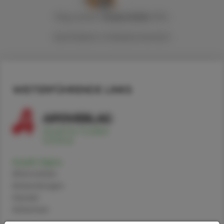
Mag. pharm.
Sonja
Sofeit
, MSc
Apothekerin in Niederösterreich
WEITERFÜHRENDE LINKS
Insulin lispro
Alternativen
Anwendungen
Handel
Sicherheit