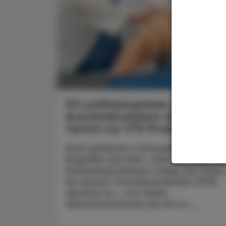
KRANKENHAUS-PHARMAZIE
10. April 2026
S3-Leitlinienupdate 2026
Acetylsalicylsäure als selektiv
Option zur
VTE-Prophylaxe
Nach größeren orthopädischen
Eingriffen wie Hüft- oder
Knieendoprothesen steigt das Risiko
für venöse Thromboembolien (VTE)
deutlich an – von tiefen
Venenthrombosen bis hin zu ...