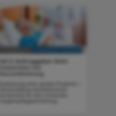
KRANKENHAUS-PHARMAZIE
0. Dezember 2025
Teil 2: Auftraggeber-Sicht
Kooperation bei
Neuverblisterung
Realisierung eines großen Projektes –
Bereitstellung neuverblisterter
Arzneimittel für eine stationäre
Langzeitpflegeeinrichtung.