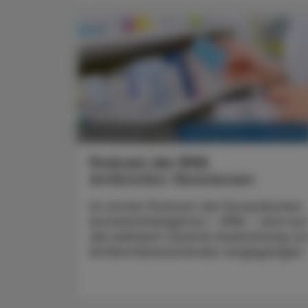
KRANKENHAUS-PHARMAZIE
22. Dezember 2025
Podcast der EMA
Antibiotika-Resistenzen
Im ersten Podcast der Europäischen
Arzneimittelagentur – EMA – wird auf
die weltweit rasante Ausbreitung vo
Anti­biotikaresistenzen eingegangen