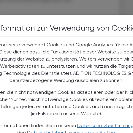
mboxan A2 (TXA2) hemmt die T-Zell-Immunantwort
nformation zur Verwendung von Cooki
-1-Hemmer wie ASS blockieren die TXA2-Produktion
 Wirkung.
rnetseite verwendet Cookies und Google Analytics für die 
ngen, wonach Menschen mit regelmäßiger ASS-
. Diese dienen dazu, die Funktionalität dieser Website zu gew
nd eröffnen neue Perspektiven für gezielte
Nutzung der Website zu analysieren. Weiters verwenden wir 
Werbeaktivitäten zu unterstützen und wir nutzen die Targe
ng Technologie des Dienstleisters ADITION TECHNOLOGIES G
benutzerbezogene Werbung ausspielen zu können.
en die nicht notwendigen Cookies akzeptieren oder per Klic
äche “Nur technisch notwendige Cookies akzeptieren” ableh
stellungen jederzeit aufrufen und Cookies auch nachträglic
(im Fußbereich unserer Website).
TERESSIEREN
Informationen finden Sie in unseren
Datenschutzbestimmun
den
Datenschutzbestimmungen von Adition.