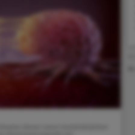
30.
 Hinweise darauf, warum Acetylsalicylsäure
s Metastasierungsrisiko bei