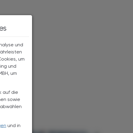
es
Analyse und
ährleisten
Cookies, um
ting und
MBH, um
k auf die
nen sowie
h abwählen
gen
und in