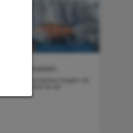
KRANKENHAUS-PHARMAZIE
3. Dezember 2025
Allergie
Darmnervensystem
Das Darmnervensystem fungiert als
zentraler Schalter für die
Darmbarriere.