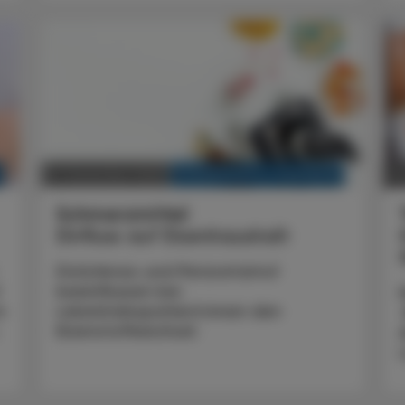
KRANKENHAUS-PHARMAZIE
21. Dezember 2025
2
Schmerzmittel
Einfluss auf Eisenhaushalt
Diclofenac und Paracetamol
beeinflussen bei
n
Leberkrebspatient:innen den
.
Eisenstoffwechsel.