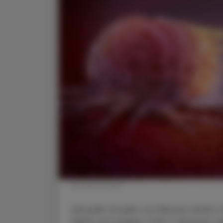
© shutterstock
Aktuelle Studien an Mäusen liefern
(ASS) und andere COX-1-Hemmer da