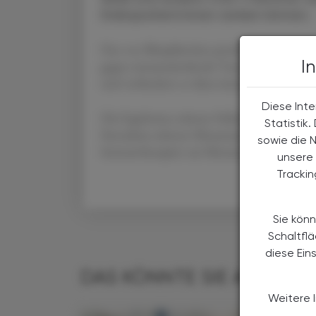
Krebspatient:innen senken können.
Das von Blutplättchen produzierte Thro
I
gegen metastasierdende Tumorzellen. COX
und verhindern so diese immunsuppressive
Diese Inte
Die Ergebnisse stützen frühere Beobachtu
Statistik
Einnahme seltener Metastasen entwickeln, u
sowie die 
Immuntherapien zur Metastasenprophylaxe.
unsere 
Tracki
Sie könn
Schaltfl
diese Ein
DAS KÖNNTE SIE AUCH IN
Weitere 