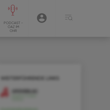
☰
USER
PODCAST -
ÖAZ IM
OHR
WEITERFÜHRENDE LINKS
Acetylsalicylsäure