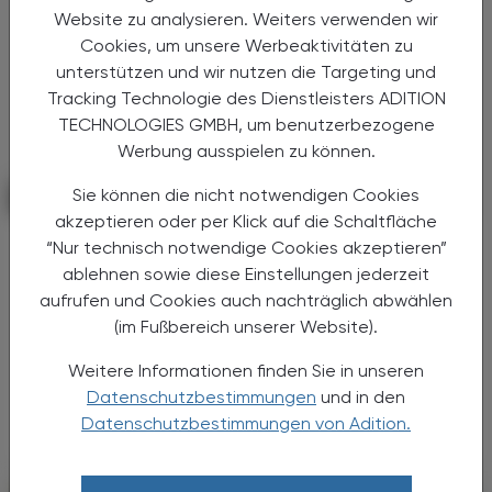
Website zu analysieren. Weiters verwenden wir
Cookies, um unsere Werbeaktivitäten zu
unterstützen und wir nutzen die Targeting und
Tracking Technologie des Dienstleisters ADITION
TECHNOLOGIES GMBH, um benutzerbezogene
Werbung ausspielen zu können.
Sie können die nicht notwendigen Cookies
KRANKENHAUS-PHARMAZIE
11. März 2026
akzeptieren oder per Klick auf die Schaltfläche
Digitalisierung wirkt
“Nur technisch notwendige Cookies akzeptieren”
Unit-Dose-Verblisterung
ablehnen sowie diese Einstellungen jederzeit
aufrufen und Cookies auch nachträglich abwählen
Die Apotheke der Barmherzigen Brüder Linz
(im Fußbereich unserer Website).
zeigt, wie Digitalisierung die
Arzneimittelversorgung im Krankenhaus
Weitere Informationen finden Sie in unseren
verbessern kann: bis zu 75 % Zeitersparnis in
Datenschutzbestimmungen
und in den
der Pflege, extrem niedrige ...
Datenschutzbestimmungen von Adition.