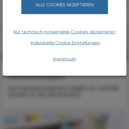
ALLE COOKIES AKZEPTIEREN
Nur technisch notwendige Cookies akzeptieren
Individuelle Cookie Einstellungen
KRANKENHAUS-PHARMAZIE
23. Dezember 2025
Impressum
Allergie
Darmnervensystem
Das Darmnervensystem fungiert als zentraler
Schalter für die Darmbarriere.