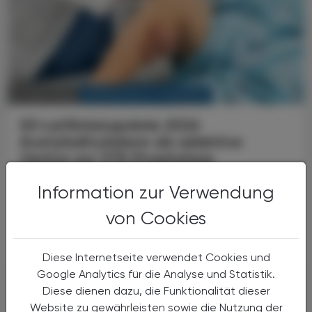
KRANKENHAUS-PHARMAZIE
10. April 2026
S3-Leitlinienupdate 2026
Acetylsalicylsäure als selektive
Option zur
VTE-Prophylaxe
Nach größeren orthopädischen Eingriffen wie
Information zur Verwendung
Hüft- oder Knieendoprothesen steigt das
von Cookies
Risiko für venöse Thromboembolien (VTE)
deutlich an – von tiefen Venenthrombosen
bis hin zu ...
Diese Internetseite verwendet Cookies und
Google Analytics für die Analyse und Statistik.
Diese dienen dazu, die Funktionalität dieser
Website zu gewährleisten sowie die Nutzung der