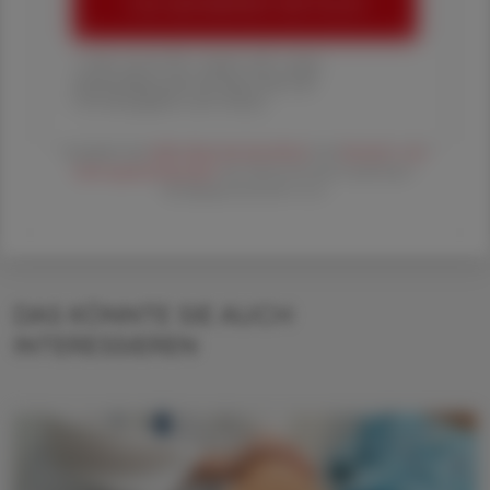
ÖAZ-ABONNEMENT BESTELLEN
1 Jahr um € 179,– (exkl. UST. zzgl.
Versandkosten) für Ihre ÖAZ als
Printausgabe und Online
Es gelten die
AGB
,
Datenschutzrichtline
und
Versand- und
Zahlungsbedingungen
der Österreichische Apotheker-
Verlagsgesellschaft m.b.H.
DAS KÖNNTE SIE AUCH
INTERESSIEREN