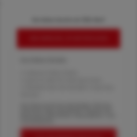
<
Sie haben bereits ein ÖAZ-Abo?
HIER ANMELDEN, UM WEITERZULESEN
Ihre Online-Vorteile:
✔ exklusive Online-Inhalte
✔ gratis für alle Print-Abonnent:innen
✔ Überblick über die aktuellen Couponing-
Aktionen
Die Österreichische Apotheker-Zeitung
informiert über spannende Themen aus
Pharmazie, Wirtschaft, Gesundheits- und
Standespolitik.