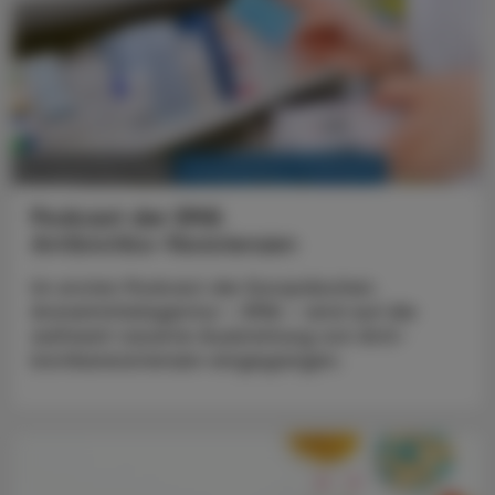
KRANKENHAUS-PHARMAZIE
22. Dezember 2025
Podcast der EMA
Antibiotika-Resistenzen
Im ersten Podcast der Europäischen
Arzneimittelagentur – EMA – wird auf die
weltweit rasante Ausbreitung von Anti­
biotikaresistenzen eingegangen.