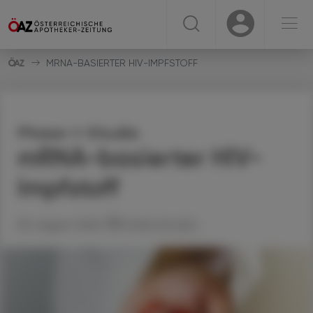
☰
USER
USER
MRNA-BASIERTER HIV-IMPFSTOFF
Phase-I-Studie
mRNA-basierter HIV-
Impfstoff
30. August 2025
Artikel drucken