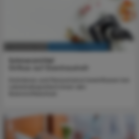
KRANKENHAUS-PHARMAZIE
21. Dezember 2025
Schmerzmittel
Einfluss auf Eisenhaushalt
Diclofenac und Paracetamol beeinflussen bei
Leberkrebspatient:innen den
Eisenstoffwechsel.