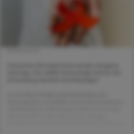
© Shutterstock
Präventive HIV-Impfstoffe werden dringend
benötigt. Die mRNA-Technologie könnte die
Entwicklung deutlich beschleunigen.
In einer Phase-I-Studie wurde die Sicherheit und
Immunogenität von löslichen und membranverankerten
mRNA-kodierten HIV-Envelope-Trimeren untersucht.
Die Impfstoffe wurden insgesamt gut vertragen,
allerdings trat bei 6,5 % der Teilnehmenden Urtikaria auf.