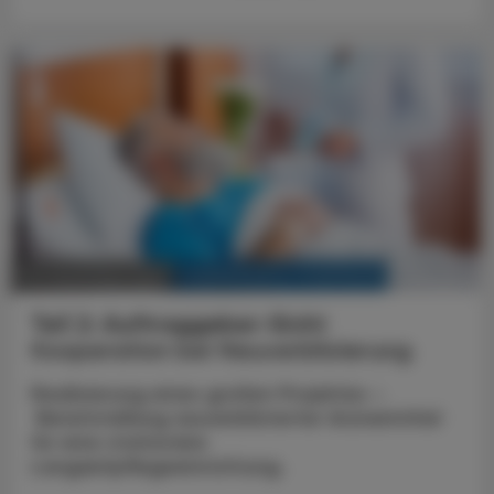
KRANKENHAUS-PHARMAZIE
20. Dezember 2025
Teil 2: Auftraggeber-Sicht
Kooperation bei Neuverblisterung
Realisierung eines großen Projektes –
Bereitstellung neuverblisterter Arzneimittel
für eine stationäre
Langzeitpflegeeinrichtung.