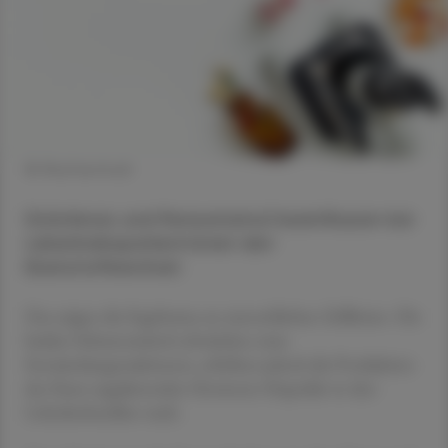
© Shutterstock
Diclofenac und Paracetamol beeinflussen bei
Leberkrebspatient:innen den
Eisenstoffwechsel.
Das zeigen die Ergebnisse an menschlichen Zelllinien. Die
beiden Schmerzmittel schwächen zwar
Entzündungsreaktionen, erhöhen jedoch die Produktion
des Eisen-regulierenden Hormons Hepcidin in den
Leberkrebszellen stark.