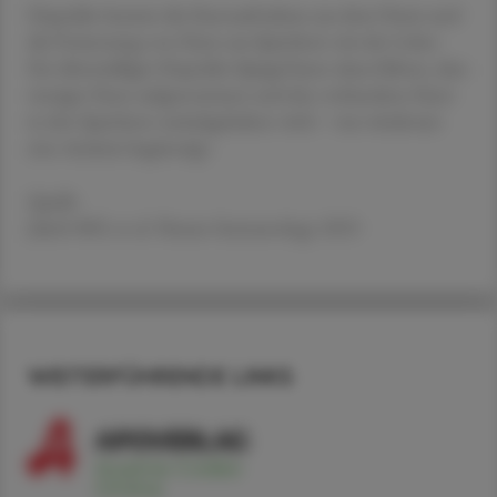
Hepcidin hemmt die Eisenaufnahme aus dem Darm und
die Freisetzung von Eisen aus Speichern wie der Leber.
Ein übermäßiger Hepcidin-Spiegel kann dazu führen, dass
weniger Eisen aufgenommen und das vorhandene Eisen
in den Speichern zurückgehalten wird – was wiederum
eine Anämie begünstigt.
Quelle
Jakob MO, et al. Nature Immunology 2025
WEITERFÜHRENDE LINKS