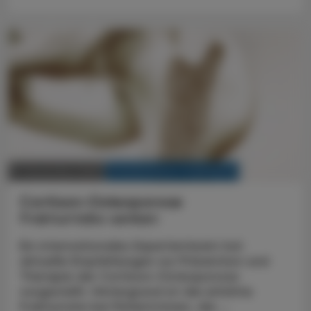
KRANKENHAUS-PHARMAZIE
11. Dezember 2025
Cortison-Osteoporose
Frakturrisiko senken
Ein internationales Expertenteam hat
aktuelle Empfehlungen zur Prävention und
Therapie der Cortison-Osteoporose
vorgestellt. Hintergrund ist die erhöhte
Frakturrate bei Patient:innen, die ...