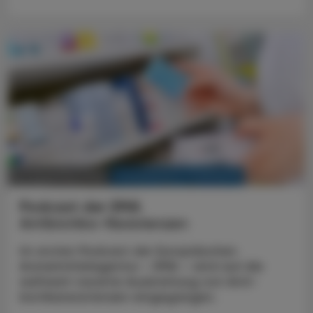
KRANKENHAUS-PHARMAZIE
22. Dezember 2025
Podcast der EMA
Antibiotika-Resistenzen
Im ersten Podcast der Europäischen
Arzneimittelagentur – EMA – wird auf die
weltweit rasante Ausbreitung von Anti­
biotikaresistenzen eingegangen.