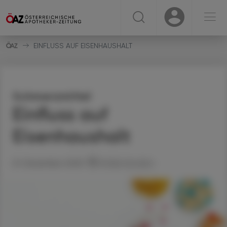
☰
USER
USER
EINFLUSS AUF EISENHAUSHALT
Schmerzmittel
Einfluss auf
Eisenhaushalt
21. Dezember 2025
Artikel drucken