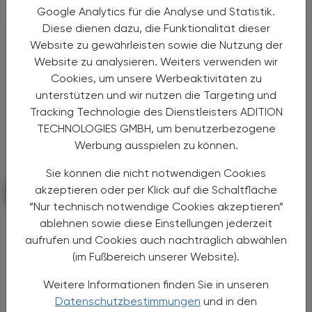
bis hin zu ...
Google Analytics für die Analyse und Statistik.
Diese dienen dazu, die Funktionalität dieser
Website zu gewährleisten sowie die Nutzung der
Website zu analysieren. Weiters verwenden wir
Cookies, um unsere Werbeaktivitäten zu
unterstützen und wir nutzen die Targeting und
Tracking Technologie des Dienstleisters ADITION
TECHNOLOGIES GMBH, um benutzerbezogene
Werbung ausspielen zu können.
Sie können die nicht notwendigen Cookies
akzeptieren oder per Klick auf die Schaltfläche
KRANKENHAUS-PHARMAZIE
11. März 2026
“Nur technisch notwendige Cookies akzeptieren”
Digitalisierung wirkt
ablehnen sowie diese Einstellungen jederzeit
Unit-Dose-Verblisterung
aufrufen und Cookies auch nachträglich abwählen
(im Fußbereich unserer Website).
Die Apotheke der Barmherzigen Brüder Linz
zeigt, wie Digitalisierung die
Weitere Informationen finden Sie in unseren
Arzneimittelversorgung im Krankenhaus
Datenschutzbestimmungen
und in den